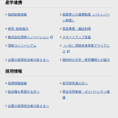
産学連携
知的財産情報
産業界との連携制度（バトンゾー
ン制度）
研究･技術協力
普及事業・施設利用
株式会社理研イノベーション
スタートアップ支援
理研コンソーシアム
（一社）理研未来革新アライアン
ス
企業の採用担当者の皆さまへ
国内外の大学・研究機関との協力
採用情報
採用情報検索
若手研究者の方へ
総合職を希望する方へ
男女共同参画・ダイバーシティ推
進
企業の採用担当者の皆さまへ