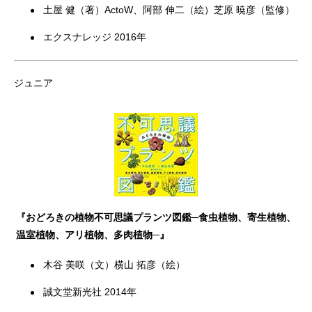
土屋 健（著）ActoW、阿部 伸二（絵）芝原 暁彦（監修）
エクスナレッジ 2016年
ジュニア
『おどろきの植物不可思議プランツ図鑑─食虫植物、寄生植物、
温室植物、アリ植物、多肉植物─』
木谷 美咲（文）横山 拓彦（絵）
誠文堂新光社 2014年