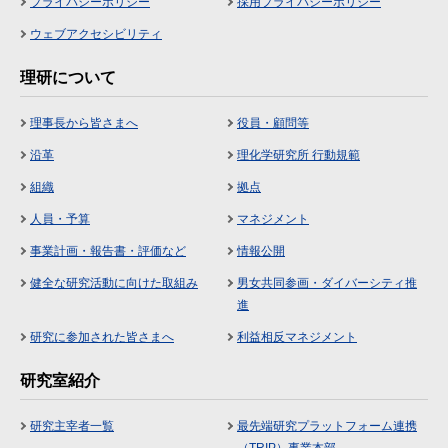
プライバシーポリシー
採用プライバシーポリシー
ウェブアクセシビリティ
理研について
理事長から皆さまへ
役員・顧問等
沿革
理化学研究所 行動規範
組織
拠点
人員・予算
マネジメント
事業計画・報告書・評価など
情報公開
健全な研究活動に向けた取組み
男女共同参画・ダイバーシティ推
進
研究に参加された皆さまへ
利益相反マネジメント
研究室紹介
研究主宰者一覧
最先端研究プラットフォーム連携