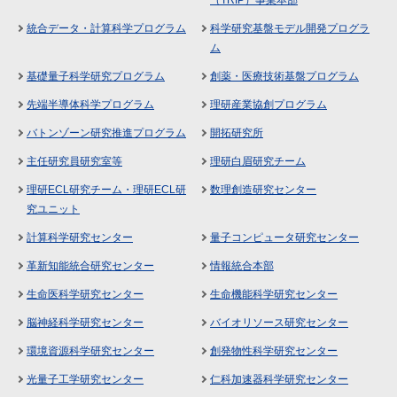
（TRIP）事業本部
統合データ・計算科学プログラム
科学研究基盤モデル開発プログラ
ム
基礎量子科学研究プログラム
創薬・医療技術基盤プログラム
先端半導体科学プログラム
理研産業協創プログラム
バトンゾーン研究推進プログラム
開拓研究所
主任研究員研究室等
理研白眉研究チーム
理研ECL研究チーム・理研ECL研
数理創造研究センター
究ユニット
計算科学研究センター
量子コンピュータ研究センター
革新知能統合研究センター
情報統合本部
生命医科学研究センター
生命機能科学研究センター
脳神経科学研究センター
バイオリソース研究センター
環境資源科学研究センター
創発物性科学研究センター
光量子工学研究センター
仁科加速器科学研究センター