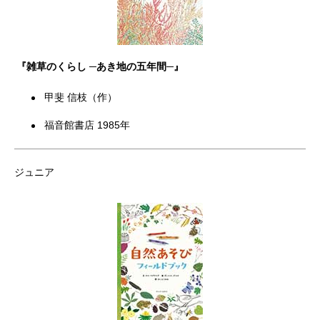
『雑草のくらし ─あき地の五年間─』
甲斐 信枝（作）
福音館書店 1985年
ジュニア