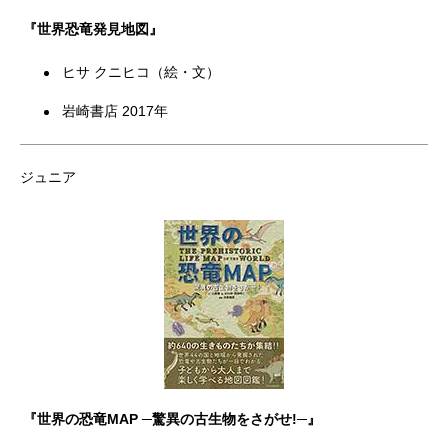
『世界恐竜発見地図』
ヒサ クニヒコ（絵・文）
岩崎書店 2017年
ジュニア
『世界の恐竜MAP ─驚異の古生物をさがせ!─』