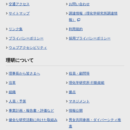
交通アクセス
お問い合わせ
サイトマップ
調達情報（理化学研究所調達情
報）
リンク集
利用規約
プライバシーポリシー
採用プライバシーポリシー
ウェブアクセシビリティ
理研について
理事長から皆さまへ
役員・顧問等
沿革
理化学研究所 行動規範
組織
拠点
人員・予算
マネジメント
事業計画・報告書・評価など
情報公開
健全な研究活動に向けた取組み
男女共同参画・ダイバーシティ推
進