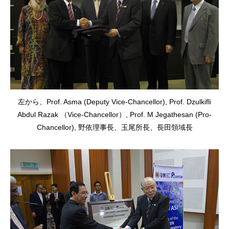
左から、Prof. Asma (Deputy Vice-Chancellor), Prof. Dzulkifli
Abdul Razak （Vice-Chancellor）, Prof. M Jegathesan (Pro-
Chancellor), 野依理事長、玉尾所長、長田領域長