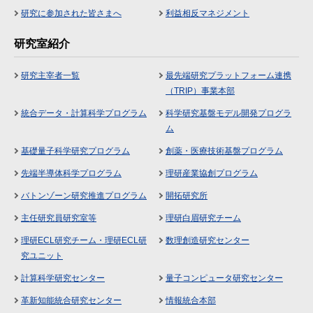
研究に参加された皆さまへ
利益相反マネジメント
研究室紹介
研究主宰者一覧
最先端研究プラットフォーム連携
（TRIP）事業本部
統合データ・計算科学プログラム
科学研究基盤モデル開発プログラ
ム
基礎量子科学研究プログラム
創薬・医療技術基盤プログラム
先端半導体科学プログラム
理研産業協創プログラム
バトンゾーン研究推進プログラム
開拓研究所
主任研究員研究室等
理研白眉研究チーム
理研ECL研究チーム・理研ECL研
数理創造研究センター
究ユニット
計算科学研究センター
量子コンピュータ研究センター
革新知能統合研究センター
情報統合本部