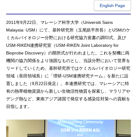
English Page
2011年9月22日、マレーシア科学大学（Universiti Sains
Malaysia: USM）にて、基幹研究所（玉尾皓平所長）とUSMのケ
ミカルバイオロジー分野における研究協力覚書の調印式、及び
USM-RIKEN連携研究室（USM-RIKEN Joint Laboratory for
Bioprobe Discovery）の開所式が行われました。これを契機に両
機関の協力関係をより強固なものとし、当該分野において世界を
リードしていくため、基幹研究所ではケミカルバイオロジー研究
領域（長田領域長）に「理研-USM連携研究チーム」を新たに設
置しました（9月22日発足）。本連携研究では、マレーシアに特
有の熱帯植物資源から新しい生物活性物質を探索し、マラリアや
デング熱など、東南アジア諸国で発症する感染症対策への貢献を
目指します。