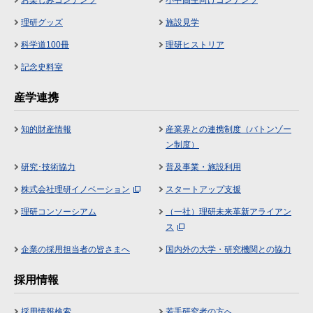
理研グッズ
施設見学
科学道100冊
理研ヒストリア
記念史料室
産学連携
知的財産情報
産業界との連携制度（バトンゾー
ン制度）
研究･技術協力
普及事業・施設利用
株式会社理研イノベーション
スタートアップ支援
理研コンソーシアム
（一社）理研未来革新アライアン
ス
企業の採用担当者の皆さまへ
国内外の大学・研究機関との協力
採用情報
採用情報検索
若手研究者の方へ