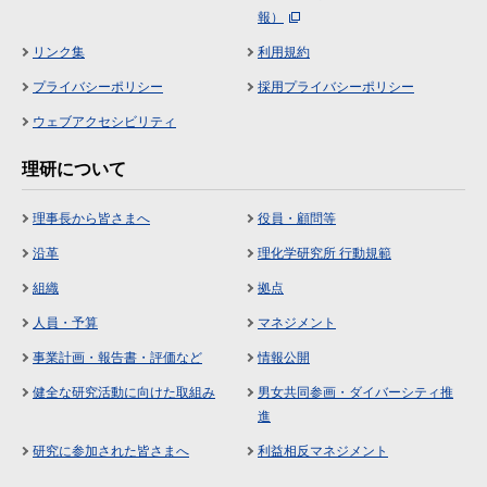
報）
リンク集
利用規約
プライバシーポリシー
採用プライバシーポリシー
ウェブアクセシビリティ
理研について
理事長から皆さまへ
役員・顧問等
沿革
理化学研究所 行動規範
組織
拠点
人員・予算
マネジメント
事業計画・報告書・評価など
情報公開
健全な研究活動に向けた取組み
男女共同参画・ダイバーシティ推
進
研究に参加された皆さまへ
利益相反マネジメント