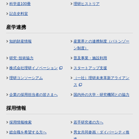
科学道100冊
理研ヒストリア
記念史料室
産学連携
知的財産情報
産業界との連携制度（バトンゾー
ン制度）
研究･技術協力
普及事業・施設利用
株式会社理研イノベーション
スタートアップ支援
理研コンソーシアム
（一社）理研未来革新アライアン
ス
企業の採用担当者の皆さまへ
国内外の大学・研究機関との協力
採用情報
採用情報検索
若手研究者の方へ
総合職を希望する方へ
男女共同参画・ダイバーシティ推