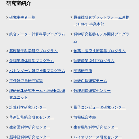
研究室紹介
研究主宰者一覧
最先端研究プラットフォーム連携
（TRIP）事業本部
統合データ・計算科学プログラム
科学研究基盤モデル開発プログラ
ム
基礎量子科学研究プログラム
創薬・医療技術基盤プログラム
先端半導体科学プログラム
理研産業協創プログラム
バトンゾーン研究推進プログラム
開拓研究所
主任研究員研究室等
理研白眉研究チーム
理研ECL研究チーム・理研ECL研
数理創造研究センター
究ユニット
計算科学研究センター
量子コンピュータ研究センター
革新知能統合研究センター
情報統合本部
生命医科学研究センター
生命機能科学研究センター
脳神経科学研究センター
バイオリソース研究センター