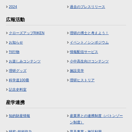
2024
過去のプレスリリース
広報活動
クローズアップRIKEN
理研の博士と考えよう！
お知らせ
イベント／シンポジウム
刊行物
情報配信サービス
お楽しみコンテンツ
小中高生向けコンテンツ
理研グッズ
施設見学
科学道100冊
理研ヒストリア
記念史料室
産学連携
知的財産情報
産業界との連携制度（バトンゾー
ン制度）
研究･技術協力
普及事業・施設利用