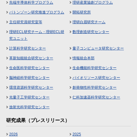
先端半導体科学プログラム
理研産業協創プログラム
バトンゾーン研究推進プログラム
開拓研究所
主任研究員研究室等
理研白眉研究チーム
理研ECL研究チーム・理研ECL研
数理創造研究センター
究ユニット
計算科学研究センター
量子コンピュータ研究センター
革新知能統合研究センター
情報統合本部
生命医科学研究センター
生命機能科学研究センター
脳神経科学研究センター
バイオリソース研究センター
環境資源科学研究センター
創発物性科学研究センター
光量子工学研究センター
仁科加速器科学研究センター
放射光科学研究センター
研究成果（プレスリリース）
2026
2025