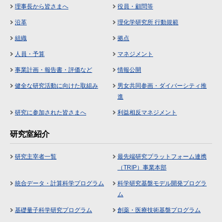
理事長から皆さまへ
役員・顧問等
沿革
理化学研究所 行動規範
組織
拠点
人員・予算
マネジメント
事業計画・報告書・評価など
情報公開
健全な研究活動に向けた取組み
男女共同参画・ダイバーシティ推
進
研究に参加された皆さまへ
利益相反マネジメント
研究室紹介
研究主宰者一覧
最先端研究プラットフォーム連携
（TRIP）事業本部
統合データ・計算科学プログラム
科学研究基盤モデル開発プログラ
ム
基礎量子科学研究プログラム
創薬・医療技術基盤プログラム