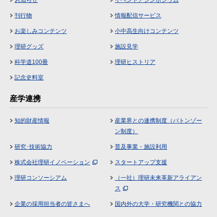
お知らせ
イベント／シンポジウム
刊行物
情報配信サービス
お楽しみコンテンツ
小中高生向けコンテンツ
理研グッズ
施設見学
科学道100冊
理研ヒストリア
記念史料室
産学連携
知的財産情報
産業界との連携制度（バトンゾー
ン制度）
研究･技術協力
普及事業・施設利用
株式会社理研イノベーション
スタートアップ支援
理研コンソーシアム
（一社）理研未来革新アライアン
ス
企業の採用担当者の皆さまへ
国内外の大学・研究機関との協力