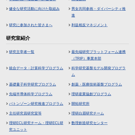
健全な研究活動に向けた取組み
男女共同参画・ダイバーシティ推
進
研究に参加された皆さまへ
利益相反マネジメント
研究室紹介
研究主宰者一覧
最先端研究プラットフォーム連携
（TRIP）事業本部
統合データ・計算科学プログラム
科学研究基盤モデル開発プログラ
ム
基礎量子科学研究プログラム
創薬・医療技術基盤プログラム
先端半導体科学プログラム
理研産業協創プログラム
バトンゾーン研究推進プログラム
開拓研究所
主任研究員研究室等
理研白眉研究チーム
理研ECL研究チーム・理研ECL研
数理創造研究センター
究ユニット