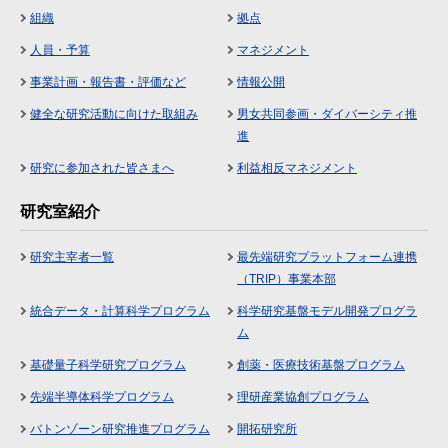
組織
拠点
人員・予算
マネジメント
事業計画・報告書・評価など
情報公開
健全な研究活動に向けた取組み
男女共同参画・ダイバーシティ推
進
研究に参加された皆さまへ
利益相反マネジメント
研究室紹介
研究主宰者一覧
最先端研究プラットフォーム連携
（TRIP）事業本部
統合データ・計算科学プログラム
科学研究基盤モデル開発プログラ
ム
基礎量子科学研究プログラム
創薬・医療技術基盤プログラム
先端半導体科学プログラム
理研産業協創プログラム
バトンゾーン研究推進プログラム
開拓研究所