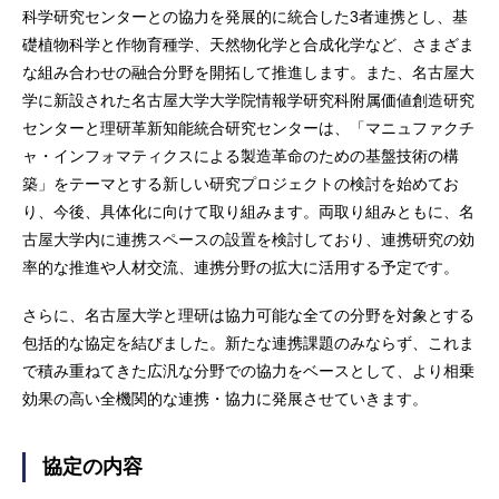
科学研究センターとの協力を発展的に統合した3者連携とし、基
礎植物科学と作物育種学、天然物化学と合成化学など、さまざま
な組み合わせの融合分野を開拓して推進します。また、名古屋大
学に新設された名古屋大学大学院情報学研究科附属価値創造研究
センターと理研革新知能統合研究センターは、「マニュファクチ
ャ・インフォマティクスによる製造革命のための基盤技術の構
築」をテーマとする新しい研究プロジェクトの検討を始めてお
り、今後、具体化に向けて取り組みます。両取り組みともに、名
古屋大学内に連携スペースの設置を検討しており、連携研究の効
率的な推進や人材交流、連携分野の拡大に活用する予定です。
さらに、名古屋大学と理研は協力可能な全ての分野を対象とする
包括的な協定を結びました。新たな連携課題のみならず、これま
で積み重ねてきた広汎な分野での協力をベースとして、より相乗
効果の高い全機関的な連携・協力に発展させていきます。
協定の内容