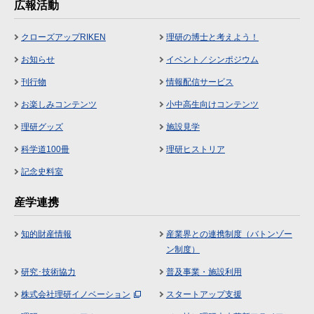
広報活動
クローズアップRIKEN
理研の博士と考えよう！
お知らせ
イベント／シンポジウム
刊行物
情報配信サービス
お楽しみコンテンツ
小中高生向けコンテンツ
理研グッズ
施設見学
科学道100冊
理研ヒストリア
記念史料室
産学連携
知的財産情報
産業界との連携制度（バトンゾー
ン制度）
研究･技術協力
普及事業・施設利用
株式会社理研イノベーション
スタートアップ支援