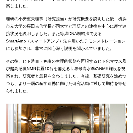
察しました。
理研の小安重夫理事（研究担当）が研究概要を説明した後、横浜
市立大学の窪田吉信学長が同大学と理研との連携を中心に産学連
携状況を説明しました。また等温DNA増幅法である
SmartAmp（スマートアンプ）法を用いたデモンストレーション
にも参加され、非常に関心深く説明を聞かれていました。
その後、ヒト造血・免疫の生理的状態を再現するヒト化マウス及
び超高感度NMR装置10台を備える世界最高水準のNMR施設を視
察され、研究者と意見を交わしました。今後、基礎研究を進めつ
つも、より一層の産学連携に向けた研究活動に対して期待を寄せ
られました。