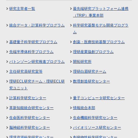
研究主宰者一覧
最先端研究プラットフォーム連携
（TRIP）事業本部
統合データ・計算科学プログラム
科学研究基盤モデル開発プログラ
ム
基礎量子科学研究プログラム
創薬・医療技術基盤プログラム
先端半導体科学プログラム
理研産業協創プログラム
バトンゾーン研究推進プログラム
開拓研究所
主任研究員研究室等
理研白眉研究チーム
理研ECL研究チーム・理研ECL研
数理創造研究センター
究ユニット
計算科学研究センター
量子コンピュータ研究センター
革新知能統合研究センター
情報統合本部
生命医科学研究センター
生命機能科学研究センター
脳神経科学研究センター
バイオリソース研究センター
環境資源科学研究センター
創発物性科学研究センター