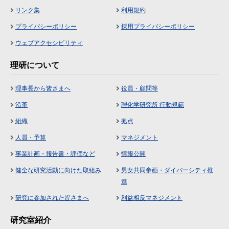
リンク集
利用規約
プライバシーポリシー
採用プライバシーポリシー
ウェブアクセシビリティ
理研について
理事長から皆さまへ
役員・顧問等
沿革
理化学研究所 行動規範
組織
拠点
人員・予算
マネジメント
事業計画・報告書・評価など
情報公開
健全な研究活動に向けた取組み
男女共同参画・ダイバーシティ推
進
研究に参加された皆さまへ
利益相反マネジメント
研究室紹介