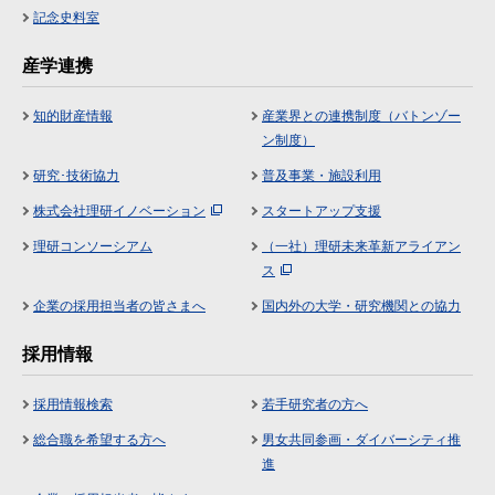
記念史料室
産学連携
知的財産情報
産業界との連携制度（バトンゾー
ン制度）
研究･技術協力
普及事業・施設利用
株式会社理研イノベーション
スタートアップ支援
理研コンソーシアム
（一社）理研未来革新アライアン
ス
企業の採用担当者の皆さまへ
国内外の大学・研究機関との協力
採用情報
採用情報検索
若手研究者の方へ
総合職を希望する方へ
男女共同参画・ダイバーシティ推
進