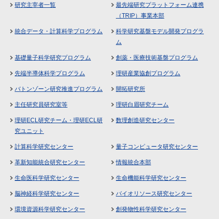
研究主宰者一覧
最先端研究プラットフォーム連携
（TRIP）事業本部
統合データ・計算科学プログラム
科学研究基盤モデル開発プログラ
ム
基礎量子科学研究プログラム
創薬・医療技術基盤プログラム
先端半導体科学プログラム
理研産業協創プログラム
バトンゾーン研究推進プログラム
開拓研究所
主任研究員研究室等
理研白眉研究チーム
理研ECL研究チーム・理研ECL研
数理創造研究センター
究ユニット
計算科学研究センター
量子コンピュータ研究センター
革新知能統合研究センター
情報統合本部
生命医科学研究センター
生命機能科学研究センター
脳神経科学研究センター
バイオリソース研究センター
環境資源科学研究センター
創発物性科学研究センター