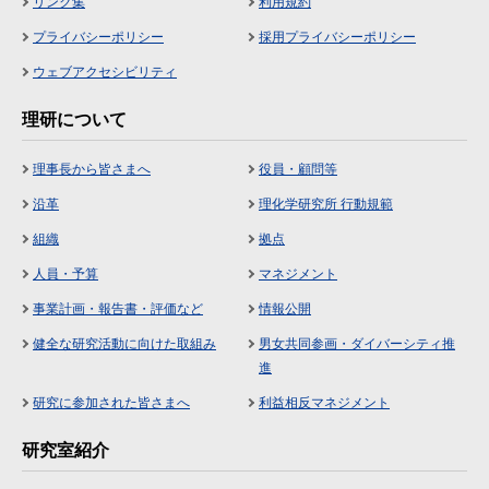
リンク集
利用規約
プライバシーポリシー
採用プライバシーポリシー
ウェブアクセシビリティ
理研について
理事長から皆さまへ
役員・顧問等
沿革
理化学研究所 行動規範
組織
拠点
人員・予算
マネジメント
事業計画・報告書・評価など
情報公開
健全な研究活動に向けた取組み
男女共同参画・ダイバーシティ推
進
研究に参加された皆さまへ
利益相反マネジメント
研究室紹介