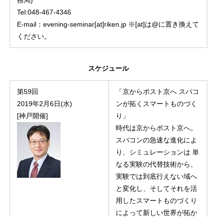
務局)
Tel:048-467-4346
E-mail：evening-seminar[at]riken.jp ※[at]は@に置き換えて
ください。
スケジュール
第59回
「京からポスト京へ スパコ
2019年2月6日(水)
ンが拓くスマートものづく
[神戸開催]
り」
時代は京からポスト京へ。
スパコンの急速な進化によ
り、シミュレーションは 単
なる実験の代替技術から、
実験では到底行えない域へ
と変化し、そしてそれを活
用したスマートものづくり
によって新しい世界が拓か