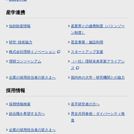
産学連携
知的財産情報
産業界との連携制度（バトンゾー
ン制度）
研究･技術協力
普及事業・施設利用
株式会社理研イノベーション
スタートアップ支援
理研コンソーシアム
（一社）理研未来革新アライアン
ス
企業の採用担当者の皆さまへ
国内外の大学・研究機関との協力
採用情報
採用情報検索
若手研究者の方へ
総合職を希望する方へ
男女共同参画・ダイバーシティ推
進
企業の採用担当者の皆さまへ