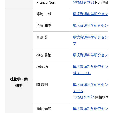
Franco Nori
開拓研究本部
Nori理論
篠崎 一雄
環境資源科学研究センタ
斉藤 和季
環境資源科学研究センタ
白須 賢
環境資源科学研究センタ
プ
神谷 勇治
環境資源科学研究センタ
榊原 均
環境資源科学研究センタ
析ユニット
植物学・動
関 原明
環境資源科学研究センタ
物学
チーム
開拓研究本部
関植物エピ
瀬尾 光範
環境資源科学研究センタ