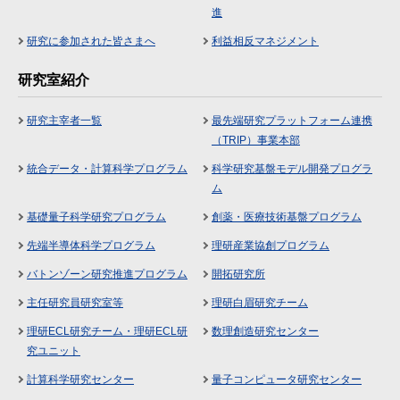
進
研究に参加された皆さまへ
利益相反マネジメント
研究室紹介
研究主宰者一覧
最先端研究プラットフォーム連携
（TRIP）事業本部
統合データ・計算科学プログラム
科学研究基盤モデル開発プログラ
ム
基礎量子科学研究プログラム
創薬・医療技術基盤プログラム
先端半導体科学プログラム
理研産業協創プログラム
バトンゾーン研究推進プログラム
開拓研究所
主任研究員研究室等
理研白眉研究チーム
理研ECL研究チーム・理研ECL研
数理創造研究センター
究ユニット
計算科学研究センター
量子コンピュータ研究センター