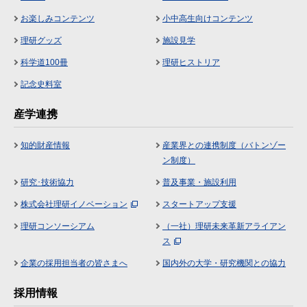
お楽しみコンテンツ
小中高生向けコンテンツ
理研グッズ
施設見学
科学道100冊
理研ヒストリア
記念史料室
産学連携
知的財産情報
産業界との連携制度（バトンゾー
ン制度）
研究･技術協力
普及事業・施設利用
株式会社理研イノベーション
スタートアップ支援
理研コンソーシアム
（一社）理研未来革新アライアン
ス
企業の採用担当者の皆さまへ
国内外の大学・研究機関との協力
採用情報