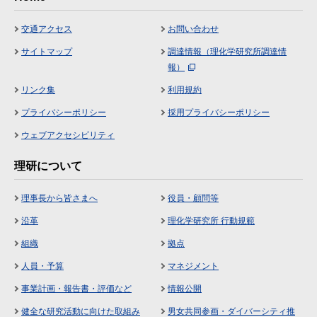
交通アクセス
お問い合わせ
サイトマップ
調達情報（理化学研究所調達情
報）
リンク集
利用規約
プライバシーポリシー
採用プライバシーポリシー
ウェブアクセシビリティ
理研について
理事長から皆さまへ
役員・顧問等
沿革
理化学研究所 行動規範
組織
拠点
人員・予算
マネジメント
事業計画・報告書・評価など
情報公開
健全な研究活動に向けた取組み
男女共同参画・ダイバーシティ推