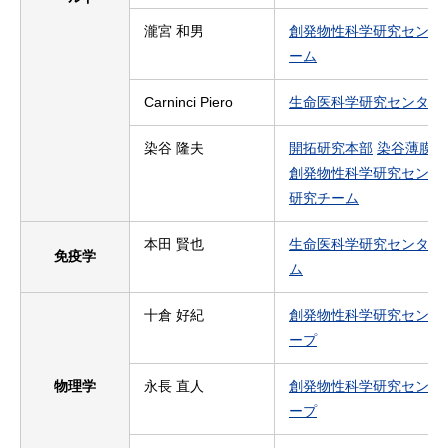
瀧宮 和男
創発物性科学研究センタ
ーム
Carninci Piero
生命医科学研究センター
染谷 隆夫
開拓研究本部
染谷薄膜素
創発物性科学研究センタ
研究チーム
本田 賢也
生命医科学研究センター
免疫学
ム
十倉 好紀
創発物性科学研究センタ
ープ
物理学
永長 直人
創発物性科学研究センタ
ープ