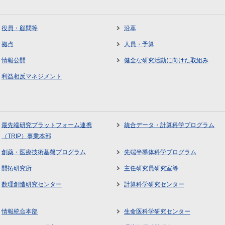
役員・顧問等
沿革
拠点
人員・予算
情報公開
健全な研究活動に向けた取組み
利益相反マネジメント
最先端研究プラットフォーム連携
統合データ・計算科学プログラム
（TRIP）事業本部
創薬・医療技術基盤プログラム
先端半導体科学プログラム
開拓研究所
主任研究員研究室等
数理創造研究センター
計算科学研究センター
情報統合本部
生命医科学研究センター