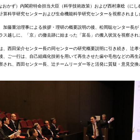
もと なおかず）内閣府特命担当大臣（科学技術政策）および西村康稔（に
計算科学研究センターおよび生命機能科学研究センターを視察されまし
、加藤重治理事による挨拶・理研の概要説明の後、松岡聡センター長が
ラス越しに、「京」の撤去跡に始まった「富岳」の搬入状況を視察され
は、西田栄介センター長の同センターの研究概要説明に引き続き、辻孝
後、ご一行は、自己組織化技術を用いて再生させた歯や毛包などの再生
察され、西田センター長、辻チームリーダー等と活発に質疑・意見交換