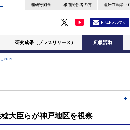
理研寄附金
報道関係者の方
理研在籍者・
te
RIKENメルマガ
研究成果（プレスリリース）
広報活動
 2019
康稔大臣らが神戸地区を視察