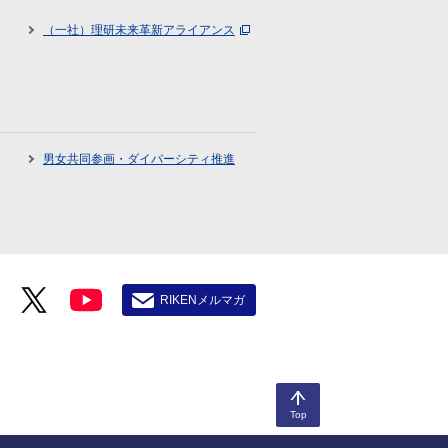
（一社）理研未来革新アライアンス
男女共同参画・ダイバーシティ推進
RIKENメルマガ
Top