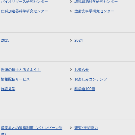
バイオリソース研究センター
環境資源科学研究センター
仁科加速器科学研究センター
放射光科学研究センター
2025
2024
理研の博士と考えよう！
お知らせ
情報配信サービス
お楽しみコンテンツ
施設見学
科学道100冊
産業界との連携制度（バトンゾーン制
研究･技術協力
度）