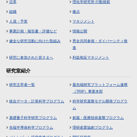
沿革
理化学研究所 行動規範
組織
拠点
人員・予算
マネジメント
事業計画・報告書・評価など
情報公開
健全な研究活動に向けた取組み
男女共同参画・ダイバーシティ推
進
研究に参加された皆さまへ
利益相反マネジメント
研究室紹介
研究主宰者一覧
最先端研究プラットフォーム連携
（TRIP）事業本部
統合データ・計算科学プログラム
科学研究基盤モデル開発プログラ
ム
基礎量子科学研究プログラム
創薬・医療技術基盤プログラム
先端半導体科学プログラム
理研産業協創プログラム