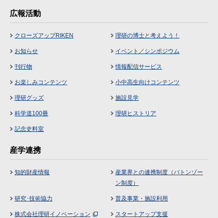
広報活動
クローズアップRIKEN
理研の博士と考えよう！
お知らせ
イベント／シンポジウム
刊行物
情報配信サービス
お楽しみコンテンツ
小中高生向けコンテンツ
理研グッズ
施設見学
科学道100冊
理研ヒストリア
記念史料室
産学連携
知的財産情報
産業界との連携制度（バトンゾー
ン制度）
研究･技術協力
普及事業・施設利用
株式会社理研イノベーション
スタートアップ支援