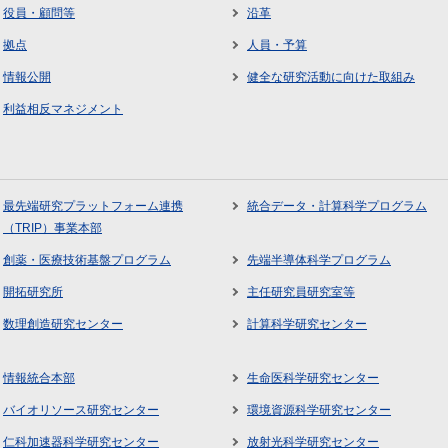
役員・顧問等
沿革
拠点
人員・予算
情報公開
健全な研究活動に向けた取組み
利益相反マネジメント
最先端研究プラットフォーム連携
統合データ・計算科学プログラム
（TRIP）事業本部
創薬・医療技術基盤プログラム
先端半導体科学プログラム
開拓研究所
主任研究員研究室等
数理創造研究センター
計算科学研究センター
情報統合本部
生命医科学研究センター
バイオリソース研究センター
環境資源科学研究センター
仁科加速器科学研究センター
放射光科学研究センター