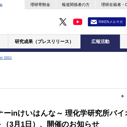
理研寄附金
報道関係者の方
理研在籍者・
te
RIKENメルマガ
研究成果（プレスリリース）
広報活動
 2021
ーinけいはんな～ 理化学研究所バ
～（3月1日）、開催のお知らせ