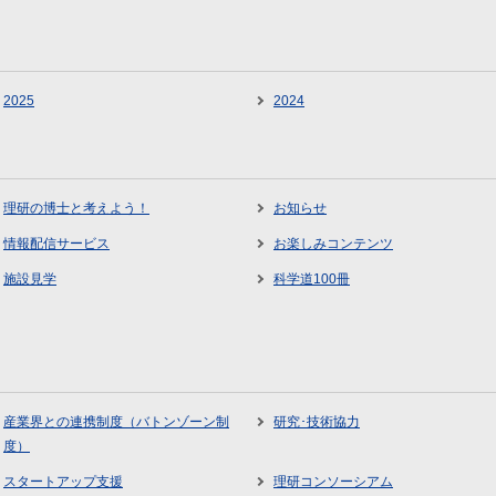
2025
2024
理研の博士と考えよう！
お知らせ
情報配信サービス
お楽しみコンテンツ
施設見学
科学道100冊
産業界との連携制度（バトンゾーン制
研究･技術協力
度）
スタートアップ支援
理研コンソーシアム