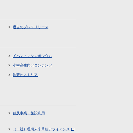
過去のプレスリリース
イベント／シンポジウム
小中高生向けコンテンツ
理研ヒストリア
普及事業・施設利用
（一社）理研未来革新アライアンス