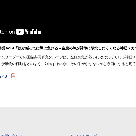
説 vol.4「腹が減っては戦に負けぬ－空腹の魚が闘争に敗北しにくくなる神経メ
ームリーダーらの国際共同研究グループは、空腹の魚が戦いに敗けにくくなる神経メ
が動物の行動をどのように制御するのか、その手がかりをつかむ糸口になると期待。
.2KB）