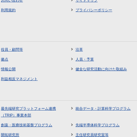
お問い合わせ
サイトマップ
利用規約
プライバシーポリシー
役員・顧問等
沿革
拠点
人員・予算
情報公開
健全な研究活動に向けた取組み
利益相反マネジメント
最先端研究プラットフォーム連携
統合データ・計算科学プログラム
（TRIP）事業本部
創薬・医療技術基盤プログラム
先端半導体科学プログラム
開拓研究所
主任研究員研究室等