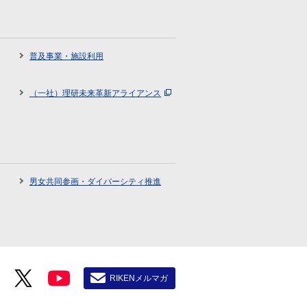
普及事業・施設利用
（一社）理研未来革新アライアンス
男女共同参画・ダイバーシティ推進
RIKENメルマガ