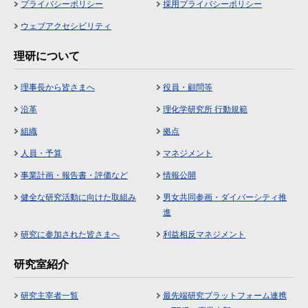
プライバシーポリシー
採用プライバシーポリシー
ウェブアクセシビリティ
理研について
理事長から皆さまへ
役員・顧問等
沿革
理化学研究所 行動規範
組織
拠点
人員・予算
マネジメント
事業計画・報告書・評価など
情報公開
健全な研究活動に向けた取組み
男女共同参画・ダイバーシティ推
進
研究に参加された皆さまへ
利益相反マネジメント
研究室紹介
研究主宰者一覧
最先端研究プラットフォーム連携