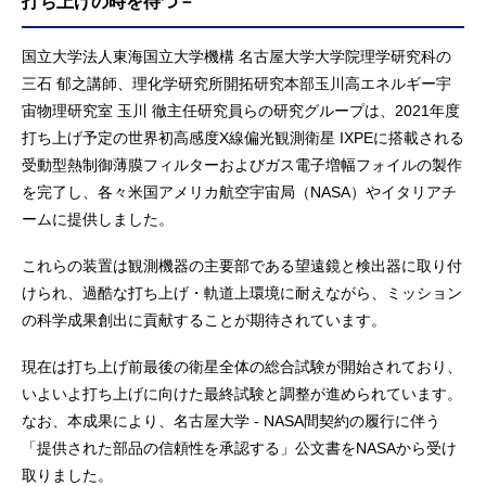
打ち上げの時を待つ－
国立大学法人東海国立大学機構 名古屋大学大学院理学研究科の
三石 郁之講師、理化学研究所開拓研究本部玉川高エネルギー宇
宙物理研究室 玉川 徹主任研究員らの研究グループは、2021年度
打ち上げ予定の世界初高感度X線偏光観測衛星 IXPEに搭載される
受動型熱制御薄膜フィルターおよびガス電子増幅フォイルの製作
を完了し、各々米国アメリカ航空宇宙局（NASA）やイタリアチ
ームに提供しました。
これらの装置は観測機器の主要部である望遠鏡と検出器に取り付
けられ、過酷な打ち上げ・軌道上環境に耐えながら、ミッション
の科学成果創出に貢献することが期待されています。
現在は打ち上げ前最後の衛星全体の総合試験が開始されており、
いよいよ打ち上げに向けた最終試験と調整が進められています。
なお、本成果により、名古屋大学 - NASA間契約の履行に伴う
「提供された部品の信頼性を承認する」公文書をNASAから受け
取りました。