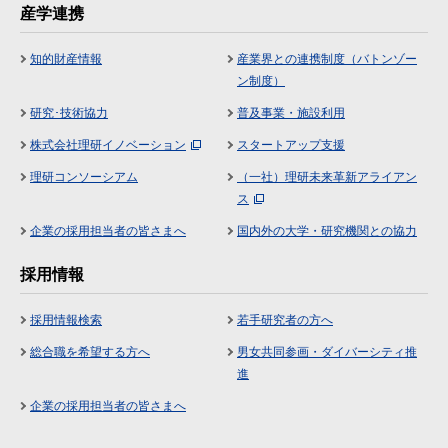
産学連携
知的財産情報
産業界との連携制度（バトンゾー
ン制度）
研究･技術協力
普及事業・施設利用
株式会社理研イノベーション
スタートアップ支援
理研コンソーシアム
（一社）理研未来革新アライアン
ス
企業の採用担当者の皆さまへ
国内外の大学・研究機関との協力
採用情報
採用情報検索
若手研究者の方へ
総合職を希望する方へ
男女共同参画・ダイバーシティ推
進
企業の採用担当者の皆さまへ