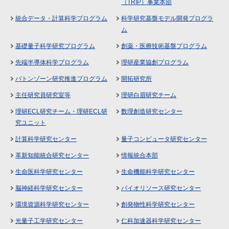
（TRIP）事業本部
統合データ・計算科学プログラム
科学研究基盤モデル開発プログラ
ム
基礎量子科学研究プログラム
創薬・医療技術基盤プログラム
先端半導体科学プログラム
理研産業協創プログラム
バトンゾーン研究推進プログラム
開拓研究所
主任研究員研究室等
理研白眉研究チーム
理研ECL研究チーム・理研ECL研
数理創造研究センター
究ユニット
計算科学研究センター
量子コンピュータ研究センター
革新知能統合研究センター
情報統合本部
生命医科学研究センター
生命機能科学研究センター
脳神経科学研究センター
バイオリソース研究センター
環境資源科学研究センター
創発物性科学研究センター
光量子工学研究センター
仁科加速器科学研究センター