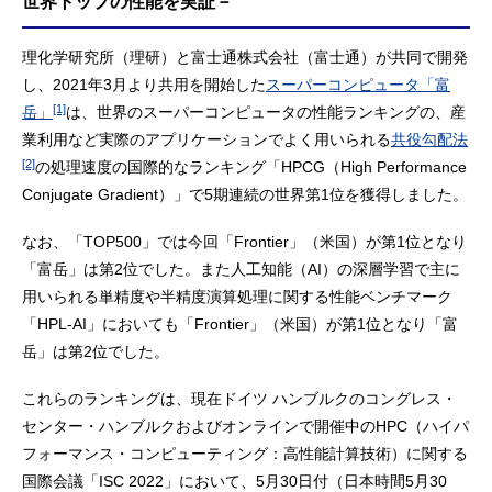
世界トップの性能を実証－
理化学研究所（理研）と富士通株式会社（富士通）が共同で開発
し、2021年3月より共用を開始した
スーパーコンピュータ「富
[1]
岳」
は、世界のスーパーコンピュータの性能ランキングの、産
業利用など実際のアプリケーションでよく用いられる
共役勾配法
[2]
の処理速度の国際的なランキング「HPCG（High Performance
Conjugate Gradient）」で5期連続の世界第1位を獲得しました。
なお、「TOP500」では今回「Frontier」（米国）が第1位となり
「富岳」は第2位でした。また人工知能（AI）の深層学習で主に
用いられる単精度や半精度演算処理に関する性能ベンチマーク
「HPL-AI」においても「Frontier」（米国）が第1位となり「富
岳」は第2位でした。
これらのランキングは、現在ドイツ ハンブルクのコングレス・
センター・ハンブルクおよびオンラインで開催中のHPC（ハイパ
フォーマンス・コンピューティング：高性能計算技術）に関する
国際会議「ISC 2022」において、5月30日付（日本時間5月30