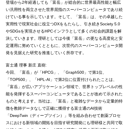
登場から2年経過しても「富岳」が総合的に世界最高性能と幅広
い汎用性を両立させた世界屈指のスーパーコンピュータであり続
けている事を示しています。そして、「富岳」は、その卓越した
実用性で現実社会に役立つDXをもたらし、引き続きSociety 5.0
やSDGsを実現させるHPCインフラとして多くの社会的課題を解
決していきます。理研としては今後「富岳」の更なる高度化と安
定運用に努めていくとともに、次世代のスーパーコンピュータ開
発を見据えた研究を推進していく所存です。
富士通 理事 新庄 直樹:
今回、「富岳」が「HPCG」、「Graph500」で第1位、
「TOP500」、「HPL-AI」で第2位に位置付けられたことは、
「富岳」が広いアプリケーション領域で、世界トップレベルの性
能を発揮するスーパーコンピュータであることが改めて示された
ものと考えます。当社は、「富岳」と複雑なデータから定量的特
徴を教師データなしで正確に獲得する富士通のAI技術
「DeepTwin（ディープツイン）」等を組み合わせて創薬プロセ
スにおける新領域の開拓を目指す研究開発にも理研様と共同で取