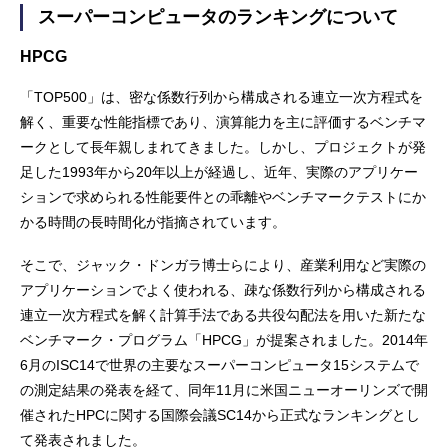
スーパーコンピュータのランキングについて
HPCG
「TOP500」は、密な係数行列から構成される連立一次方程式を
解く、重要な性能指標であり、演算能力を主に評価するベンチマ
ークとして長年親しまれてきました。しかし、プロジェクトが発
足した1993年から20年以上が経過し、近年、実際のアプリケー
ションで求められる性能要件との乖離やベンチマークテストにか
かる時間の長時間化が指摘されています。
そこで、ジャック・ドンガラ博士らにより、産業利用など実際の
アプリケーションでよく使われる、疎な係数行列から構成される
連立一次方程式を解く計算手法である共役勾配法を用いた新たな
ベンチマーク・プログラム「HPCG」が提案されました。2014年
6月のISC14で世界の主要なスーパーコンピュータ15システムで
の測定結果の発表を経て、同年11月に米国ニューオーリンズで開
催されたHPCに関する国際会議SC14から正式なランキングとし
て発表されました。