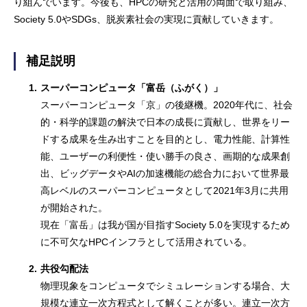
り組んでいます。今後も、HPCの研究と活用の両面で取り組み、
Society 5.0やSDGs、脱炭素社会の実現に貢献していきます。
補足説明
1.
スーパーコンピュータ「富岳（ふがく）」
スーパーコンピュータ「京」の後継機。2020年代に、社会
的・科学的課題の解決で日本の成長に貢献し、世界をリー
ドする成果を生み出すことを目的とし、電力性能、計算性
能、ユーザーの利便性・使い勝手の良さ、画期的な成果創
出、ビッグデータやAIの加速機能の総合力において世界最
高レベルのスーパーコンピュータとして2021年3月に共用
が開始された。
現在「富岳」は我が国が目指すSociety 5.0を実現するため
に不可欠なHPCインフラとして活用されている。
2.
共役勾配法
物理現象をコンピュータでシミュレーションする場合、大
規模な連立一次方程式として解くことが多い。連立一次方