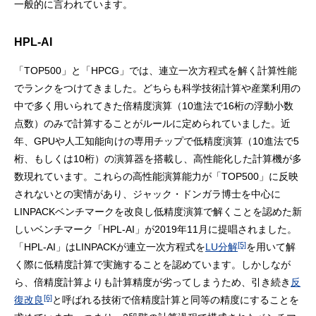
一般的に言われています。
HPL-AI
「TOP500」と「HPCG」では、連立一次方程式を解く計算性能
でランクをつけてきました。どちらも科学技術計算や産業利用の
中で多く用いられてきた倍精度演算（10進法で16桁の浮動小数
点数）のみで計算することがルールに定められていました。近
年、GPUや人工知能向けの専用チップで低精度演算（10進法で5
桁、もしくは10桁）の演算器を搭載し、高性能化した計算機が多
数現れています。これらの高性能演算能力が「TOP500」に反映
されないとの実情があり、ジャック・ドンガラ博士を中心に
LINPACKベンチマークを改良し低精度演算で解くことを認めた新
しいベンチマーク「HPL-AI」が2019年11月に提唱されました。
[5]
「HPL-AI」はLINPACKが連立一次方程式を
LU分解
を用いて解
く際に低精度計算で実施することを認めています。しかしなが
ら、倍精度計算よりも計算精度が劣ってしまうため、引き続き
反
[6]
復改良
と呼ばれる技術で倍精度計算と同等の精度にすることを