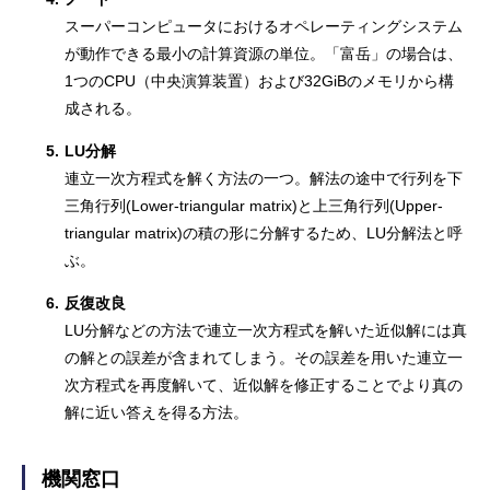
スーパーコンピュータにおけるオペレーティングシステム
が動作できる最小の計算資源の単位。「富岳」の場合は、
1つのCPU（中央演算装置）および32GiBのメモリから構
成される。
5.
LU分解
連立一次方程式を解く方法の一つ。解法の途中で行列を下
三角行列(Lower-triangular matrix)と上三角行列(Upper-
triangular matrix)の積の形に分解するため、LU分解法と呼
ぶ。
6.
反復改良
LU分解などの方法で連立一次方程式を解いた近似解には真
の解との誤差が含まれてしまう。その誤差を用いた連立一
次方程式を再度解いて、近似解を修正することでより真の
解に近い答えを得る方法。
機関窓口