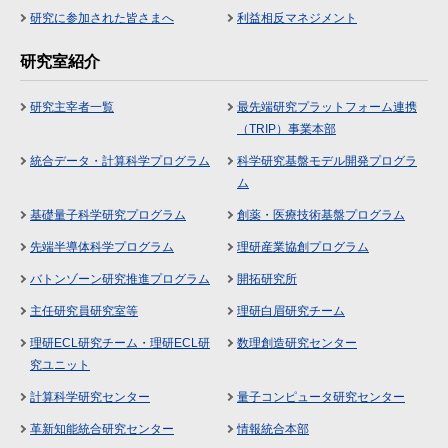
研究に参加された皆さまへ
利益相反マネジメント
研究室紹介
研究主宰者一覧
最先端研究プラットフォーム連携
（TRIP）事業本部
統合データ・計算科学プログラム
科学研究基盤モデル開発プログラ
ム
基礎量子科学研究プログラム
創薬・医療技術基盤プログラム
先端半導体科学プログラム
理研産業協創プログラム
バトンゾーン研究推進プログラム
開拓研究所
主任研究員研究室等
理研白眉研究チーム
理研ECL研究チーム・理研ECL研
数理創造研究センター
究ユニット
計算科学研究センター
量子コンピュータ研究センター
革新知能統合研究センター
情報統合本部