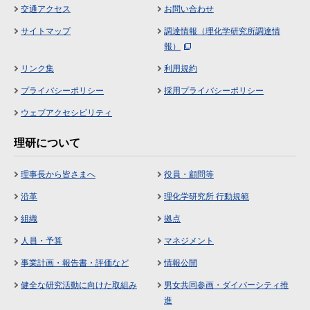
交通アクセス
お問い合わせ
サイトマップ
調達情報（理化学研究所調達情
報）
リンク集
利用規約
プライバシーポリシー
採用プライバシーポリシー
ウェブアクセシビリティ
理研について
理事長から皆さまへ
役員・顧問等
沿革
理化学研究所 行動規範
組織
拠点
人員・予算
マネジメント
事業計画・報告書・評価など
情報公開
健全な研究活動に向けた取組み
男女共同参画・ダイバーシティ推
進