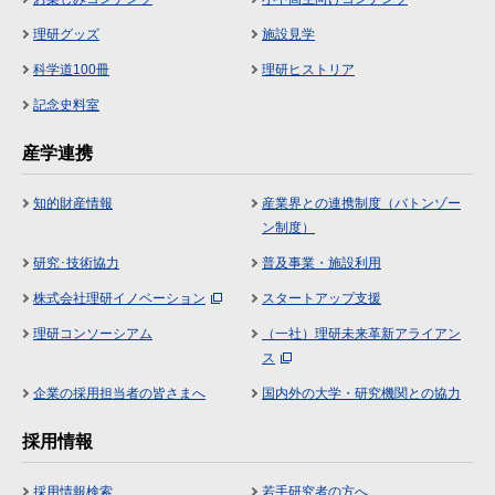
理研グッズ
施設見学
科学道100冊
理研ヒストリア
記念史料室
産学連携
知的財産情報
産業界との連携制度（バトンゾー
ン制度）
研究･技術協力
普及事業・施設利用
株式会社理研イノベーション
スタートアップ支援
理研コンソーシアム
（一社）理研未来革新アライアン
ス
企業の採用担当者の皆さまへ
国内外の大学・研究機関との協力
採用情報
採用情報検索
若手研究者の方へ