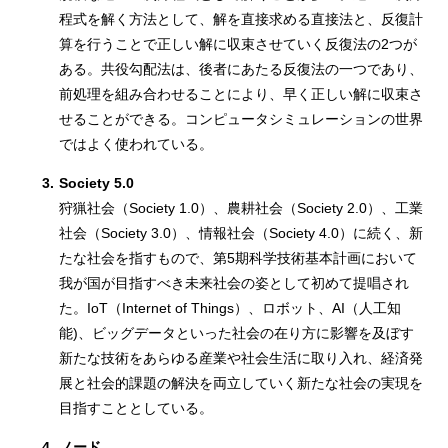
程式を解く方法として、解を直接求める直接法と、反復計
算を行うことで正しい解に収束させていく反復法の2つが
ある。共役勾配法は、後者にあたる反復法の一つであり、
前処理を組み合わせることにより、早く正しい解に収束さ
せることができる。コンピュータシミュレーションの世界
ではよく使われている。
3.
Society 5.0
狩猟社会（Society 1.0）、農耕社会（Society 2.0）、工業
社会（Society 3.0）、情報社会（Society 4.0）に続く、新
たな社会を指すもので、第5期科学技術基本計画において
我が国が目指すべき未来社会の姿として初めて提唱され
た。IoT（Internet of Things）、ロボット、AI（人工知
能)、ビッグデータといった社会の在り方に影響を及ぼす
新たな技術をあらゆる産業や社会生活に取り入れ、経済発
展と社会的課題の解決を両立していく新たな社会の実現を
目指すこととしている。
4.
ノード