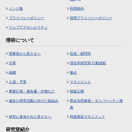
リンク集
利用規約
プライバシーポリシー
採用プライバシーポリシー
ウェブアクセシビリティ
理研について
理事長から皆さまへ
役員・顧問等
沿革
理化学研究所 行動規範
組織
拠点
人員・予算
マネジメント
事業計画・報告書・評価など
情報公開
健全な研究活動に向けた取組み
男女共同参画・ダイバーシティ推
進
研究に参加された皆さまへ
利益相反マネジメント
研究室紹介