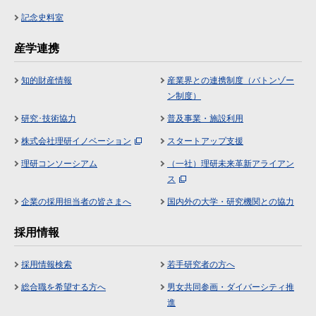
記念史料室
産学連携
知的財産情報
産業界との連携制度（バトンゾー
ン制度）
研究･技術協力
普及事業・施設利用
株式会社理研イノベーション
スタートアップ支援
理研コンソーシアム
（一社）理研未来革新アライアン
ス
企業の採用担当者の皆さまへ
国内外の大学・研究機関との協力
採用情報
採用情報検索
若手研究者の方へ
総合職を希望する方へ
男女共同参画・ダイバーシティ推
進