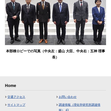
本部棟ロビーでの写真（中央左：盛山 大臣、中央右：五神 理事
長）
Home
交通アクセス
お問い合わせ
サイトマップ
調達情報（理化学研究所調達情
報）