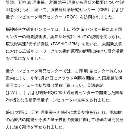
冒頭、五神 真 理事長、宮園 浩平 理事から理研の概要について説
明を受けられ、続いて、脳神経科学研究センター（CBS）および
量子コンピュータ研究センター（RQC）を訪問されました。
脳神経科学研究センターでは、上口 裕之 副センター長による同
センターの概要説明後、認知症研究についての説明を受けられ、
広視野高速2光子顕微鏡（FASHIO-2PM）を用いた、大脳新皮質
における広域ネットワークでの動作原理の解明に向けた研究活動
をご覧になりました。
量子コンピュータ研究センターでは、古澤 明 副センター長らの
案内により、今年3月27日にクラウド利用を開始した国産超伝導
量子コンピュータ初号機（愛称「叡（えい、英語表記
は"A"）」）および理研RQC-富士通連携センターで開発した国産
2号機となる超伝導量子コンピュータの見学をされました。
盛山 大臣は、五神 理事長らと熱心に意見交換を行われ、認知症
の治療法の開発や今後の量子技術の発展に向けて理研の研究開発
力に強く期待を寄せられました。