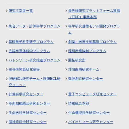
研究主宰者一覧
最先端研究プラットフォーム連携
（TRIP）事業本部
統合データ・計算科学プログラム
科学研究基盤モデル開発プログラ
ム
基礎量子科学研究プログラム
創薬・医療技術基盤プログラム
先端半導体科学プログラム
理研産業協創プログラム
バトンゾーン研究推進プログラム
開拓研究所
主任研究員研究室等
理研白眉研究チーム
理研ECL研究チーム・理研ECL研
数理創造研究センター
究ユニット
計算科学研究センター
量子コンピュータ研究センター
革新知能統合研究センター
情報統合本部
生命医科学研究センター
生命機能科学研究センター
脳神経科学研究センター
バイオリソース研究センター