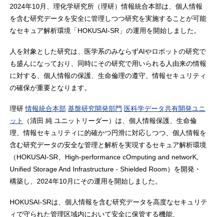
2024年10月、理化学研究所（理研）情報統合本部は、個人情報
を含む研究データを安全に管理しつつ研究を実施することが可能
なセキュア解析環境「HOKUSAI-SR」の運用を開始しました。
人を対象とした研究は、医学系のみならずAIやロボットの研究で
も盛んになっており、同時にその研究で用いられる人由来の情報
に対する、個人情報の保護、生命倫理の遵守、情報セキュリティ
の確保が重要となります。
理研
情報統合本部
基盤研究開発部門
医科学データ共有開発ユニ
ット
（清田 純 ユニットリーダー）は、個人情報保護、生命倫
理、情報セキュリティに的確かつ円滑に対応しつつ、個人情報を
含む研究データの安全な管理と解析を実現するセキュア解析環境
（HOKUSAI-SR、High-performance cOmputing and networK,
Unified Storage And Infrastructure - Shielded Room）を開発・
構築し、2024年10月にその運用を開始しました。
HOKUSAI-SRは、個人情報を含む研究データを高度なセキュリテ
ィで守られた管理区域内において安全に保管する機能、