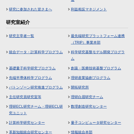
研究に参加された皆さまへ
利益相反マネジメント
研究室紹介
研究主宰者一覧
最先端研究プラットフォーム連携
（TRIP）事業本部
統合データ・計算科学プログラム
科学研究基盤モデル開発プログラ
ム
基礎量子科学研究プログラム
創薬・医療技術基盤プログラム
先端半導体科学プログラム
理研産業協創プログラム
バトンゾーン研究推進プログラム
開拓研究所
主任研究員研究室等
理研白眉研究チーム
理研ECL研究チーム・理研ECL研
数理創造研究センター
究ユニット
計算科学研究センター
量子コンピュータ研究センター
革新知能統合研究センター
情報統合本部