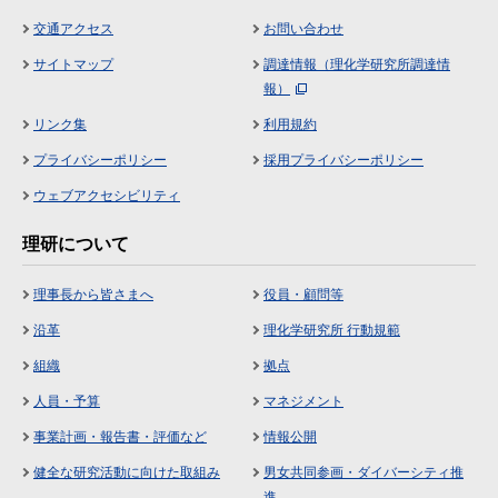
交通アクセス
お問い合わせ
サイトマップ
調達情報（理化学研究所調達情
報）
リンク集
利用規約
プライバシーポリシー
採用プライバシーポリシー
ウェブアクセシビリティ
理研について
理事長から皆さまへ
役員・顧問等
沿革
理化学研究所 行動規範
組織
拠点
人員・予算
マネジメント
事業計画・報告書・評価など
情報公開
健全な研究活動に向けた取組み
男女共同参画・ダイバーシティ推
進