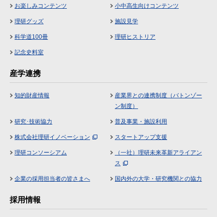
お楽しみコンテンツ
小中高生向けコンテンツ
理研グッズ
施設見学
科学道100冊
理研ヒストリア
記念史料室
産学連携
知的財産情報
産業界との連携制度（バトンゾー
ン制度）
研究･技術協力
普及事業・施設利用
株式会社理研イノベーション
スタートアップ支援
理研コンソーシアム
（一社）理研未来革新アライアン
ス
企業の採用担当者の皆さまへ
国内外の大学・研究機関との協力
採用情報