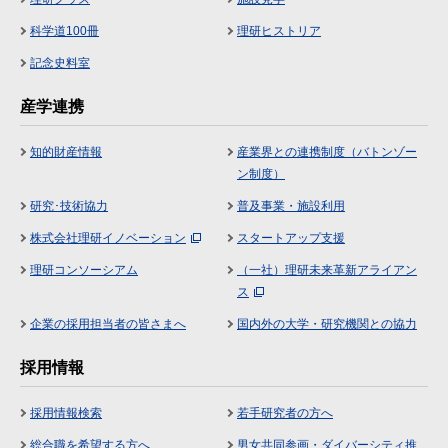
科学道100冊
理研ヒストリア
記念史料室
産学連携
知的財産情報
産業界との連携制度（バトンゾー
ン制度）
研究･技術協力
普及事業・施設利用
株式会社理研イノベーション
スタートアップ支援
理研コンソーシアム
（一社）理研未来革新アライアン
ス
企業の採用担当者の皆さまへ
国内外の大学・研究機関との協力
採用情報
採用情報検索
若手研究者の方へ
総合職を希望する方へ
男女共同参画・ダイバーシティ推