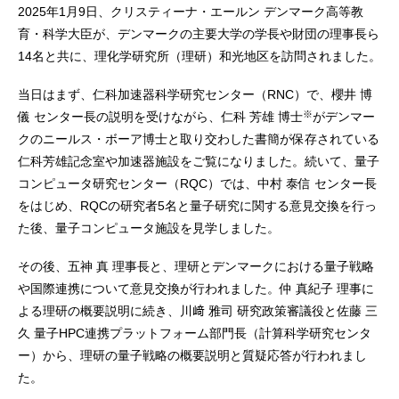
2025年1月9日、クリスティーナ・エールン デンマーク高等教
育・科学大臣が、デンマークの主要大学の学長や財団の理事長ら
14名と共に、理化学研究所（理研）和光地区を訪問されました。
当日はまず、仁科加速器科学研究センター（RNC）で、櫻井 博
※
儀 センター長の説明を受けながら、仁科 芳雄 博士
がデンマー
クのニールス・ボーア博士と取り交わした書簡が保存されている
仁科芳雄記念室や加速器施設をご覧になりました。続いて、量子
コンピュータ研究センター（RQC）では、中村 泰信 センター長
をはじめ、RQCの研究者5名と量子研究に関する意見交換を行っ
た後、量子コンピュータ施設を見学しました。
その後、五神 真 理事長と、理研とデンマークにおける量子戦略
や国際連携について意見交換が行われました。仲 真紀子 理事に
よる理研の概要説明に続き、川﨑 雅司 研究政策審議役と佐藤 三
久 量子HPC連携プラットフォーム部門長（計算科学研究センタ
ー）から、理研の量子戦略の概要説明と質疑応答が行われまし
た。