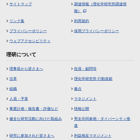
サイトマップ
調達情報（理化学研究所調達情
報）
リンク集
利用規約
プライバシーポリシー
採用プライバシーポリシー
ウェブアクセシビリティ
理研について
理事長から皆さまへ
役員・顧問等
沿革
理化学研究所 行動規範
組織
拠点
人員・予算
マネジメント
事業計画・報告書・評価など
情報公開
健全な研究活動に向けた取組み
男女共同参画・ダイバーシティ推
進
研究に参加された皆さまへ
利益相反マネジメント