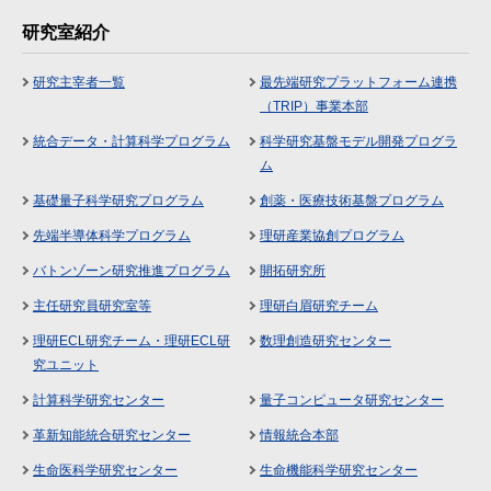
研究室紹介
研究主宰者一覧
最先端研究プラットフォーム連携
（TRIP）事業本部
統合データ・計算科学プログラム
科学研究基盤モデル開発プログラ
ム
基礎量子科学研究プログラム
創薬・医療技術基盤プログラム
先端半導体科学プログラム
理研産業協創プログラム
バトンゾーン研究推進プログラム
開拓研究所
主任研究員研究室等
理研白眉研究チーム
理研ECL研究チーム・理研ECL研
数理創造研究センター
究ユニット
計算科学研究センター
量子コンピュータ研究センター
革新知能統合研究センター
情報統合本部
生命医科学研究センター
生命機能科学研究センター