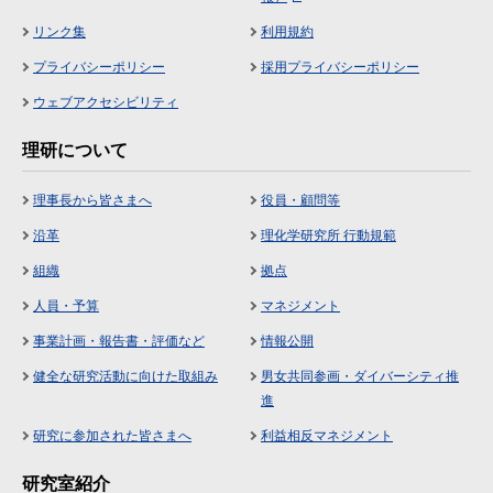
リンク集
利用規約
プライバシーポリシー
採用プライバシーポリシー
ウェブアクセシビリティ
理研について
理事長から皆さまへ
役員・顧問等
沿革
理化学研究所 行動規範
組織
拠点
人員・予算
マネジメント
事業計画・報告書・評価など
情報公開
健全な研究活動に向けた取組み
男女共同参画・ダイバーシティ推
進
研究に参加された皆さまへ
利益相反マネジメント
研究室紹介