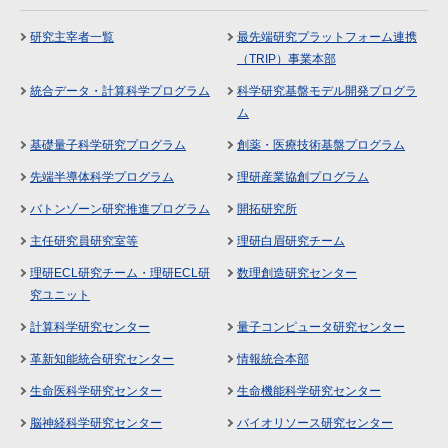
研究主宰者一覧
最先端研究プラットフォーム連携
（TRIP）事業本部
統合データ・計算科学プログラム
科学研究基盤モデル開発プログラ
ム
基礎量子科学研究プログラム
創薬・医療技術基盤プログラム
先端半導体科学プログラム
理研産業協創プログラム
バトンゾーン研究推進プログラム
開拓研究所
主任研究員研究室等
理研白眉研究チーム
理研ECL研究チーム・理研ECL研
数理創造研究センター
究ユニット
計算科学研究センター
量子コンピュータ研究センター
革新知能統合研究センター
情報統合本部
生命医科学研究センター
生命機能科学研究センター
脳神経科学研究センター
バイオリソース研究センター