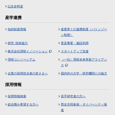
記念史料室
産学連携
知的財産情報
産業界との連携制度（バトンゾー
ン制度）
研究･技術協力
普及事業・施設利用
株式会社理研イノベーション
スタートアップ支援
理研コンソーシアム
（一社）理研未来革新アライアン
ス
企業の採用担当者の皆さまへ
国内外の大学・研究機関との協力
採用情報
採用情報検索
若手研究者の方へ
総合職を希望する方へ
男女共同参画・ダイバーシティ推
進