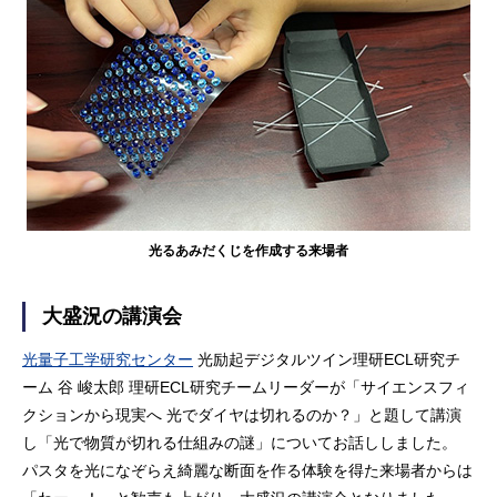
光るあみだくじを作成する来場者
大盛況の講演会
光量子工学研究センター
光励起デジタルツイン理研ECL研究チ
ーム 谷 峻太郎 理研ECL研究チームリーダーが「サイエンスフィ
クションから現実へ 光でダイヤは切れるのか？」と題して講演
し「光で物質が切れる仕組みの謎」についてお話ししました。
パスタを光になぞらえ綺麗な断面を作る体験を得た来場者からは