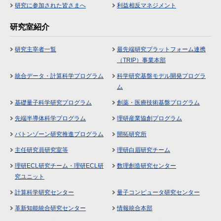
研究に参加された皆さまへ
利益相反マネジメント
研究室紹介
研究主宰者一覧
最先端研究プラットフォーム連携
（TRIP）事業本部
統合データ・計算科学プログラム
科学研究基盤モデル開発プログラ
ム
基礎量子科学研究プログラム
創薬・医療技術基盤プログラム
先端半導体科学プログラム
理研産業協創プログラム
バトンゾーン研究推進プログラム
開拓研究所
主任研究員研究室等
理研白眉研究チーム
理研ECL研究チーム・理研ECL研
数理創造研究センター
究ユニット
計算科学研究センター
量子コンピュータ研究センター
革新知能統合研究センター
情報統合本部