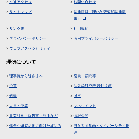
交通アクセス
お問い合わせ
サイトマップ
調達情報（理化学研究所調達情
報）
リンク集
利用規約
プライバシーポリシー
採用プライバシーポリシー
ウェブアクセシビリティ
理研について
理事長から皆さまへ
役員・顧問等
沿革
理化学研究所 行動規範
組織
拠点
人員・予算
マネジメント
事業計画・報告書・評価など
情報公開
健全な研究活動に向けた取組み
男女共同参画・ダイバーシティ推
進