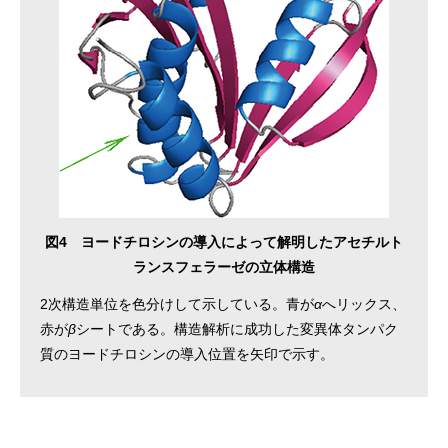
図4 ヨードチロシンの導入によって解明したアセチルト
ランスフェラーゼの立体構造
2次構造単位を色分けして示している。青が
α
へリックス、
赤が
β
シートである。構造解析に成功した変異体タンパク
質のヨードチロシンの導入位置を矢印で示す。