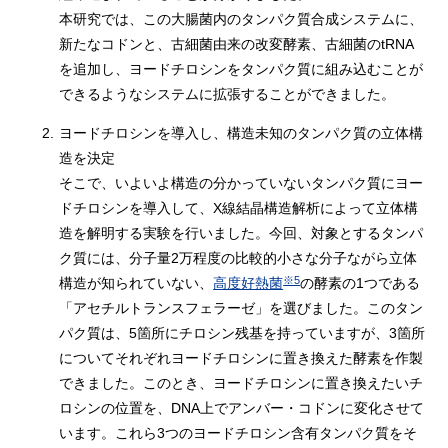
本研究では、この大腸菌内のタンパク質合成システムに、
新たなコドンと、古細菌由来の改変酵素、古細菌のtRNA
を追加し、ヨードチロシンをタンパク質に組み込むことが
できるようなシステムに拡張することができました。
2.
ヨードチロシンを導入し、構造未知のタンパク質の立体構
造を決定
そこで、いよいよ構造の分かっていないタンパク質にヨー
ドチロシンを導入して、X線結晶構造解析によって立体構
造を解明する実験を行いました。今回、対象とするタンパ
ク質には、分子量2万程度の比較的小さな分子ながら立体
※5
構造が知られていない、
高度好熱菌
の酵素の1つである
「アセチルトランスフェラーゼ」を選びました。このタン
パク質は、5箇所にチロシン残基を持っていますが、3箇所
についてそれぞれヨードチロシンに置き換えた酵素を作製
できました。このとき、ヨードチロシンに置き換えたいチ
ロシンの位置を、DNA上でアンバー・コドンに変化させて
います。これら3つのヨードチロシン含有タンパク質をそ