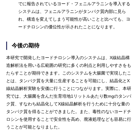
でに報告されているヨード・フェニルアラニンを導入する
システムは、フェニルアラニンがタンパク質内部に見ら
れ、構造を変えてしまう可能性が高いことと比べても、ヨ
ードチロシンの優位性が示されたことになります。
今後の期待
本研究で開発したヨードチロシン導入のシステムは、X線結晶構
造解析法を用いる広範囲の研究に多くの利点と利用しやすさをも
たらすことが期待できます。このシステムを大腸菌で実現したこ
とは、タンパク質を大量に生産することを可能にし、結晶化とX
線結晶解析実験を安価に行うことにつながります。実際に、本研
究では、大腸菌を含んだ生育培地1リットルあたり数mgのタンパ
ク質、すなわち結晶化してX線結晶解析を行うために十分な量の
タンパク質を得ることができました。また、毒性のないヨードチ
ロシンを使用することで安全性を高め、廃液処理なども容易に行
うことが可能となりました。