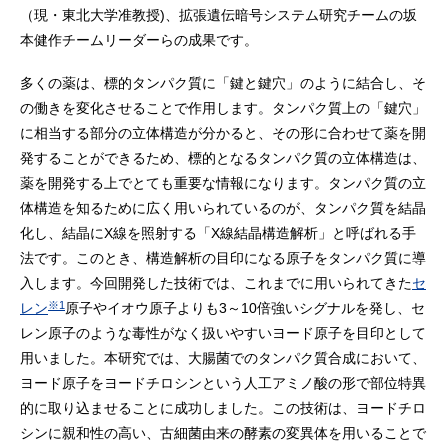
（現・東北大学准教授)、拡張遺伝暗号システム研究チームの坂
本健作チームリーダーらの成果です。
多くの薬は、標的タンパク質に「鍵と鍵穴」のように結合し、そ
の働きを変化させることで作用します。タンパク質上の「鍵穴」
に相当する部分の立体構造が分かると、その形に合わせて薬を開
発することができるため、標的となるタンパク質の立体構造は、
薬を開発する上でとても重要な情報になります。タンパク質の立
体構造を知るために広く用いられているのが、タンパク質を結晶
化し、結晶にX線を照射する「X線結晶構造解析」と呼ばれる手
法です。このとき、構造解析の目印になる原子をタンパク質に導
入します。今回開発した技術では、これまでに用いられてきた
セ
※1
レン
原子やイオウ原子よりも3～10倍強いシグナルを発し、セ
レン原子のような毒性がなく扱いやすいヨード原子を目印として
用いました。本研究では、大腸菌でのタンパク質合成において、
ヨード原子をヨードチロシンという人工アミノ酸の形で部位特異
的に取り込ませることに成功しました。この技術は、ヨードチロ
シンに親和性の高い、古細菌由来の酵素の変異体を用いることで