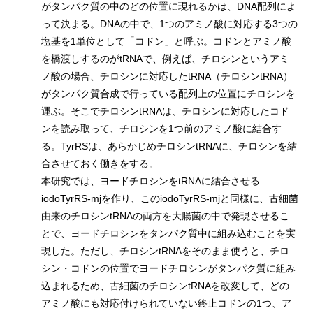
がタンパク質の中のどの位置に現れるかは、DNA配列によ
って決まる。DNAの中で、1つのアミノ酸に対応する3つの
塩基を1単位として「コドン」と呼ぶ。コドンとアミノ酸
を橋渡しするのがtRNAで、例えば、チロシンというアミ
ノ酸の場合、チロシンに対応したtRNA（チロシンtRNA）
がタンパク質合成で行っている配列上の位置にチロシンを
運ぶ。そこでチロシンtRNAは、チロシンに対応したコド
ンを読み取って、チロシンを1つ前のアミノ酸に結合す
る。TyrRSは、あらかじめチロシンtRNAに、チロシンを結
合させておく働きをする。
本研究では、ヨードチロシンをtRNAに結合させる
iodoTyrRS-mjを作り、このiodoTyrRS-mjと同様に、古細菌
由来のチロシンtRNAの両方を大腸菌の中で発現させるこ
とで、ヨードチロシンをタンパク質中に組み込むことを実
現した。ただし、チロシンtRNAをそのまま使うと、チロ
シン・コドンの位置でヨードチロシンがタンパク質に組み
込まれるため、古細菌のチロシンtRNAを改変して、どの
アミノ酸にも対応付けられていない終止コドンの1つ、ア