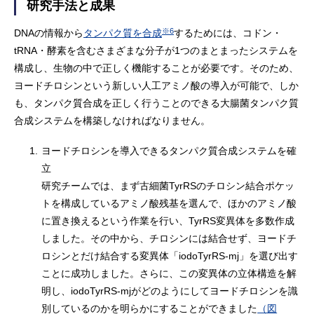
研究手法と成果
※6
DNAの情報から
タンパク質を合成
するためには、コドン・
tRNA・酵素を含むさまざまな分子が1つのまとまったシステムを
構成し、生物の中で正しく機能することが必要です。そのため、
ヨードチロシンという新しい人工アミノ酸の導入が可能で、しか
も、タンパク質合成を正しく行うことのできる大腸菌タンパク質
合成システムを構築しなければなりません。
1.
ヨードチロシンを導入できるタンパク質合成システムを確
立
研究チームでは、まず古細菌TyrRSのチロシン結合ポケッ
トを構成しているアミノ酸残基を選んで、ほかのアミノ酸
に置き換えるという作業を行い、TyrRS変異体を多数作成
しました。その中から、チロシンには結合せず、ヨードチ
ロシンとだけ結合する変異体「iodoTyrRS-mj」を選び出す
ことに成功しました。さらに、この変異体の立体構造を解
明し、iodoTyrRS-mjがどのようにしてヨードチロシンを識
別しているのかを明らかにすることができました
（図