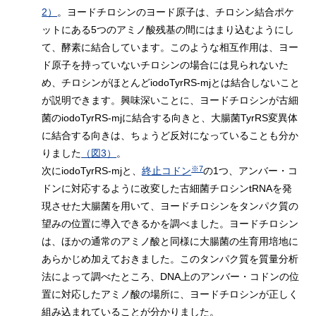
2）
。ヨードチロシンのヨード原子は、チロシン結合ポケ
ットにある5つのアミノ酸残基の間にはまり込むようにし
て、酵素に結合しています。このような相互作用は、ヨー
ド原子を持っていないチロシンの場合には見られないた
め、チロシンがほとんどiodoTyrRS-mjとは結合しないこと
が説明できます。興味深いことに、ヨードチロシンが古細
菌のiodoTyrRS-mjに結合する向きと、大腸菌TyrRS変異体
に結合する向きは、ちょうど反対になっていることも分か
りました
（図3）
。
※7
次にiodoTyrRS-mjと、
終止コドン
の1つ、アンバー・コ
ドンに対応するように改変した古細菌チロシンtRNAを発
現させた大腸菌を用いて、ヨードチロシンをタンパク質の
望みの位置に導入できるかを調べました。ヨードチロシン
は、ほかの通常のアミノ酸と同様に大腸菌の生育用培地に
あらかじめ加えておきました。このタンパク質を質量分析
法によって調べたところ、DNA上のアンバー・コドンの位
置に対応したアミノ酸の場所に、ヨードチロシンが正しく
組み込まれていることが分かりました。