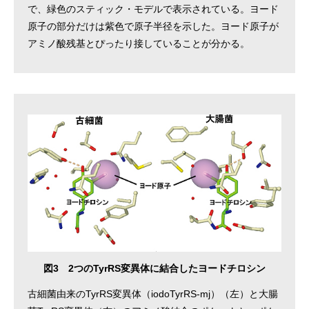
で、緑色のスティック・モデルで表示されている。ヨード
原子の部分だけは紫色で原子半径を示した。ヨード原子が
アミノ酸残基とぴったり接していることが分かる。
図3 2つのTyrRS変異体に結合したヨードチロシン
古細菌由来のTyrRS変異体（iodoTyrRS-mj）（左）と大腸