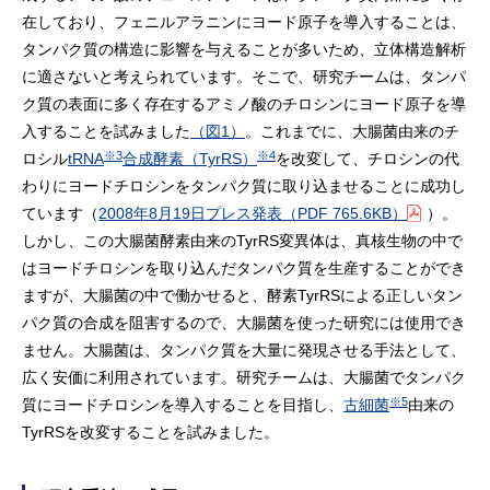
在しており、フェニルアラニンにヨード原子を導入することは、
タンパク質の構造に影響を与えることが多いため、立体構造解析
に適さないと考えられています。そこで、研究チームは、タンパ
ク質の表面に多く存在するアミノ酸のチロシンにヨード原子を導
入することを試みました
（図1）
。これまでに、大腸菌由来のチ
※3
※4
ロシル
tRNA
合成酵素（TyrRS）
を改変して、チロシンの代
わりにヨードチロシンをタンパク質に取り込ませることに成功し
ています（
2008年8月19日プレス発表
（PDF 765.6KB）
）。
しかし、この大腸菌酵素由来のTyrRS変異体は、真核生物の中で
はヨードチロシンを取り込んだタンパク質を生産することができ
ますが、大腸菌の中で働かせると、酵素TyrRSによる正しいタン
パク質の合成を阻害するので、大腸菌を使った研究には使用でき
ません。大腸菌は、タンパク質を大量に発現させる手法として、
広く安価に利用されています。研究チームは、大腸菌でタンパク
※5
質にヨードチロシンを導入することを目指し、
古細菌
由来の
TyrRSを改変することを試みました。