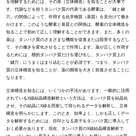
を理解するためには、その形（立体構造）を知ることが大事で
す。代謝などを担うタンパク質の代表である酵素は、「鍵と鍵
穴」の関係によって、作用する化学物質（基質）を見分けて働き
かけます。このような酵素と基質との関係は、酵素の立体構造を
知ることで初めて正しく理解することができます。また、多くの
薬は、タンパク質のさまざまな機能を促進または阻害するなどし
て、その働きを変化させることで作用します。薬が正しく作用す
るためには、標的タンパク質だけを選び出し、タンパク質上の
「鍵穴」にうまくはまり込むことが必須です。つまり、タンパク
質の立体構造を知ることが、薬の開発を大きく前進させることに
なります。
立体構造を知るには、いくつかの手法があります。一般的に活用
されているX線結晶構造解析という方法は、タンパク質を結晶化
させ、その結晶にX線を照射して得られるデータを解析し、立体
構造を明らかにします。このとき、効率よく、しかも正しくデー
タを解析するためには、目印となる原子をタンパク質に導入して
おく必要があります。現在、タンパク質のX線結晶構造解析で