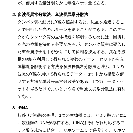
が、使用する量は明らかに毒性を示す量である。
2.
多波長異常分散法、単波長異常分散法
タンパク質の結晶にX線を照射すると、結晶を通過するこ
とで回折した光のパターンを得ることができる。このデー
タからタンパク質の立体構造を解明するためには、回折し
た光の位相を決める必要があるが、タンパク質中に導入し
た重金属原子を手がかりにして位相を決定する。異なる波
長のX線を利用して得られる複数のデータ・セットから立
体構造を解明する方法を多波長異常分散法と呼ぶ。1つの
波長のX線を用いて得られるデータ・セットから構造を解
明する方法が単波長異常分散法である。1つのデータ・セ
ットを得るだけでよいという点で単波長異常分散法は有利
である。
3.
tRNA
転移リボ核酸の略号。1つの生物種には、アミノ酸ごとに1
～数種類のtRNAが存在する。tRNAはそれぞれ対応するア
ミノ酸を末端に結合し、リボソームまで運搬する。リボソ