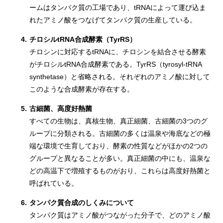
ームはタンパク質の工場であり、tRNAによって運び込ま
れたアミノ酸をつなげてタンパク質の生産している。
4.
チロシルtRNA合成酵素（TyrRS）
チロシンに対応するtRNAに、チロシンを結合させる酵素
がチロシルtRNA合成酵素である。TyrRS（tyrosyl-tRNA
synthetase）と省略される。それぞれのアミノ酸に対して
このような合成酵素が存在する。
5.
古細菌、高度好熱菌
すべての生物は、真核生物、真正細菌、古細菌の3つのグ
ループに分類される。古細菌の多くは温泉や海底などの極
端な環境で生育しており、酵素の性質などがほかの2つの
グループと異なることが多い。真正細菌の中にも、温泉な
どの高温下で増殖するものがおり、これらは高度好熱菌と
呼ばれている。
6.
タンパク質合成のしくみについて
タンパク質はアミノ酸がつながった分子で、どのアミノ酸