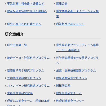
事業計画・報告書・評価など
情報公開
健全な研究活動に向けた取組み
男女共同参画・ダイバーシティ推
進
研究に参加された皆さまへ
利益相反マネジメント
研究室紹介
研究主宰者一覧
最先端研究プラットフォーム連携
（TRIP）事業本部
統合データ・計算科学プログラム
科学研究基盤モデル開発プログラ
ム
基礎量子科学研究プログラム
創薬・医療技術基盤プログラム
先端半導体科学プログラム
理研産業協創プログラム
バトンゾーン研究推進プログラム
開拓研究所
主任研究員研究室等
理研白眉研究チーム
理研ECL研究チーム・理研ECL研
数理創造研究センター