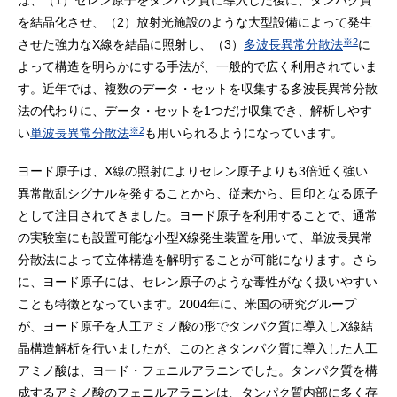
は、（1）セレン原子をタンパク質に導入した後に、タンパク質
を結晶化させ、（2）放射光施設のような大型設備によって発生
※2
させた強力なX線を結晶に照射し、（3）
多波長異常分散法
に
よって構造を明らかにする手法が、一般的で広く利用されていま
す。近年では、複数のデータ・セットを収集する多波長異常分散
法の代わりに、データ・セットを1つだけ収集でき、解析しやす
※2
い
単波長異常分散法
も用いられるようになっています。
ヨード原子は、X線の照射によりセレン原子よりも3倍近く強い
異常散乱シグナルを発することから、従来から、目印となる原子
として注目されてきました。ヨード原子を利用することで、通常
の実験室にも設置可能な小型X線発生装置を用いて、単波長異常
分散法によって立体構造を解明することが可能になります。さら
に、ヨード原子には、セレン原子のような毒性がなく扱いやすい
ことも特徴となっています。2004年に、米国の研究グループ
が、ヨード原子を人工アミノ酸の形でタンパク質に導入しX線結
晶構造解析を行いましたが、このときタンパク質に導入した人工
アミノ酸は、ヨード・フェニルアラニンでした。タンパク質を構
成するアミノ酸のフェニルアラニンは、タンパク質内部に多く存