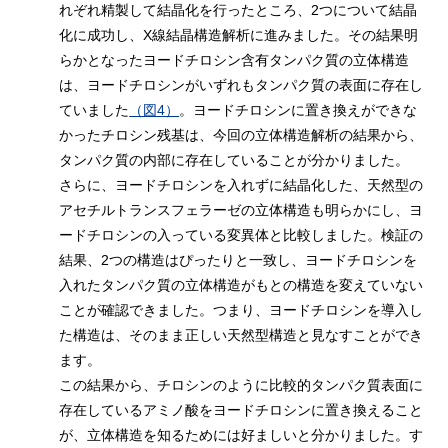
れぞれ精製して結晶化を行ったところ、2つについて結晶
化に成功し、X線結晶構造解析に進みました。その結果明
らかとなったヨードチロシン含有タンパク質の立体構造
は、ヨードチロシンがいずれもタンパク質の表面に存在し
ていました
（図4）
。ヨードチロシンに置き換えができな
かったチロシン残基は、今回の立体構造解析の結果から、
タンパク質の内部に存在していることが分かりました。
さらに、ヨードチロシンを入れずに結晶化した、天然型の
アセチルトランスフェラーゼの立体構造も明らかにし、ヨ
ードチロシンの入っている変異体と比較しました。検証の
結果、2つの構造はぴったりと一致し、ヨードチロシンを
入れたタンパク質の立体構造がもとの構造を変えていない
ことが確認できました。つまり、ヨードチロシンを導入し
た構造は、そのまま正しい天然型構造と見なすことができ
ます。
この結果から、チロシンのように比較的タンパク質表面に
存在しているアミノ酸をヨードチロシンに置き換えること
が、立体構造を知るためには好ましいと分かりました。す