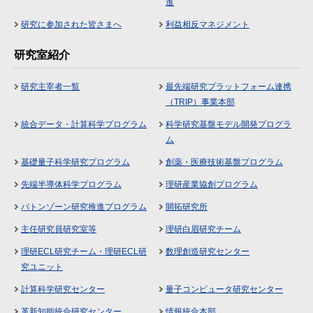
進
研究に参加された皆さまへ
利益相反マネジメント
研究室紹介
研究主宰者一覧
最先端研究プラットフォーム連携
（TRIP）事業本部
統合データ・計算科学プログラム
科学研究基盤モデル開発プログラ
ム
基礎量子科学研究プログラム
創薬・医療技術基盤プログラム
先端半導体科学プログラム
理研産業協創プログラム
バトンゾーン研究推進プログラム
開拓研究所
主任研究員研究室等
理研白眉研究チーム
理研ECL研究チーム・理研ECL研
数理創造研究センター
究ユニット
計算科学研究センター
量子コンピュータ研究センター
革新知能統合研究センター
情報統合本部