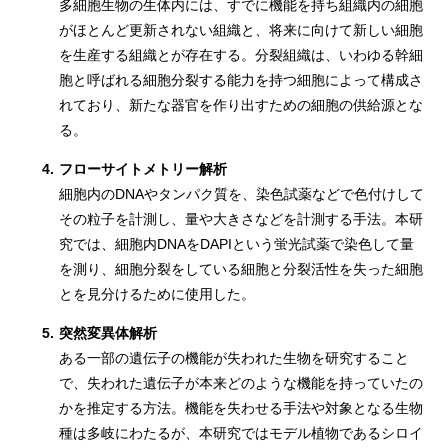
多細胞生物の生体内には、すでに機能を持ち組織内の細胞
がほとんど更新されない組織と、将来に向けて新しい細胞
を生産する組織とが存在する。分裂組織は、いわゆる幹細
胞と呼ばれる細胞分裂する能力を持つ細胞によって構成さ
れており、新たな器官を作り出すための細胞の供給源とな
る。
4.
フローサイトメトリー解析
細胞内のDNAやタンパク質を、染色試薬などで色付けして
その粒子を計測し、量や大きさなどを計測する手法。本研
究では、細胞内DNAをDAPIという蛍光試薬で染色して量
を測り、細胞分裂をしている細胞と分裂活性を失った細胞
とを見分けるために使用した。
5.
突然変異体解析
ある一部の遺伝子の機能が失われた生物を研究すること
で、失われた遺伝子が本来どのような機能を持っていたの
かを推定する方法。機能を失わせる手法や対象となる生物
種は多岐にわたるが、本研究ではモデル植物であるシロイ