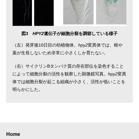
図3
HPY2
遺伝子が細胞分裂を調節している様子
（左）発芽後10日目の幼植物体。
hpy2
変異体では、根や
葉が生長しないため非常に小さくしか育たない。
（右）サイクリンBタンパク質の存在部位を染色すること
によって細胞分裂の活性を観察した顕微鏡写真。
hpy2
変異
体では細胞分裂が起こる組織が小さく、活性が低いことを
明らかにした。
Home