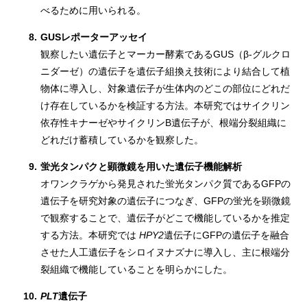
べるために用いられる。
8.
GUSレポーターアッセイ
観察したい遺伝子とマーカー酵素であるGUS（β-グルクロ
ニダーゼ）の遺伝子を遺伝子組換え技術により結合して植
物体に導入し、対象遺伝子が生体内のどこの部位にどれだ
け存在しているかを検証する方法。本研究ではサイクリン
依存性キナーゼやサイクリンB遺伝子が、根端分裂組織に
どれだけ蓄積しているかを観察した。
9.
蛍光タンパクと顕微鏡を用いた遺伝子機能解析
オワンクラゲから発見された蛍光タンパク質であるGFPの
遺伝子を研究対象の遺伝子につなぎ、GFPの蛍光を顕微鏡
で観察することで、遺伝子がどこで機能しているかを推定
する方法。本研究では
HPY2
遺伝子にGFPの遺伝子を融合
させた人工遺伝子をシロイヌナズナに導入し、主に根端分
裂組織で機能していることを明らかにした。
10.
PLT
遺伝子