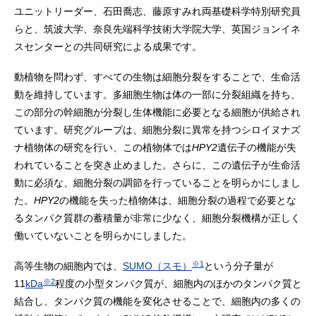
ユニットリーダー、石田喬志、藤原すみれ両基礎科学特別研究員
らと、筑波大学、奈良先端科学技術大学院大学、英国ジョンイネ
スセンターとの共同研究による成果です。
動植物を問わず、すべての生物は細胞分裂をすることで、生命活
動を維持しています。多細胞生物は体の一部に分裂組織を持ち、
この部分の幹細胞が分裂し生体機能に必要となる細胞が供給され
ています。研究グループは、細胞分裂に異常を持つシロイヌナズ
ナ植物体の研究を行い、この植物体では
HPY2
遺伝子の機能が失
われていることを突き止めました。さらに、この遺伝子が生命活
動に必須な、細胞分裂の調節を行っていることを明らかにしまし
た。
HPY2
の機能を失った植物体は、細胞分裂の過程で必要とな
るタンパク質群の蓄積量が非常に少なく、細胞分裂機構が正しく
働いていないことを明らかにしました。
※1
高等生物の細胞内では、
SUMO（スモ）
という分子量が
※2
11
kDa
程度の小型タンパク質が、細胞内のほかのタンパク質と
結合し、タンパク質の機能を変化させることで、細胞内の多くの