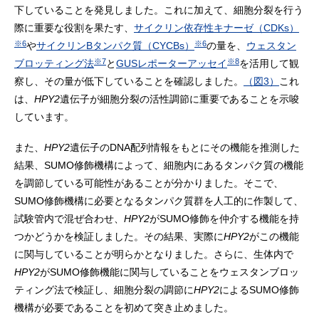
下していることを発見しました。これに加えて、細胞分裂を行う
際に重要な役割を果たす、
サイクリン依存性キナーゼ（CDKs）
※6
※6
や
サイクリンBタンパク質（CYCBs）
の量を、
ウェスタン
※7
※8
ブロッティング法
と
GUSレポーターアッセイ
を活用して観
察し、その量が低下していることを確認しました。
（図3）
これ
は、
HPY2
遺伝子が細胞分裂の活性調節に重要であることを示唆
しています。
また、
HPY2
遺伝子のDNA配列情報をもとにその機能を推測した
結果、SUMO修飾機構によって、細胞内にあるタンパク質の機能
を調節している可能性があることが分かりました。そこで、
SUMO修飾機構に必要となるタンパク質群を人工的に作製して、
試験管内で混ぜ合わせ、
HPY2
がSUMO修飾を仲介する機能を持
つかどうかを検証しました。その結果、実際に
HPY2
がこの機能
に関与していることが明らかとなりました。さらに、生体内で
HPY2
がSUMO修飾機能に関与していることをウェスタンブロッ
ティング法で検証し、細胞分裂の調節に
HPY2
によるSUMO修飾
機構が必要であることを初めて突き止めました。