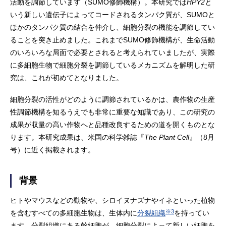
活動を調節しています（SUMO修飾機構）。本研究では
HPY2
と
いう新しい遺伝子によってコードされるタンパク質が、SUMOと
ほかのタンパク質の結合を仲介し、細胞分裂の機能を調節してい
ることを突き止めました。これまでSUMO修飾機構が、生命活動
のいろいろな局面で必要とされると考えられていましたが、実際
に多細胞生物で細胞分裂を調節しているメカニズムを解明した研
究は、これが初めてとなりました。
細胞分裂の活性がどのように調節されているかは、農作物の生産
性調節機構を知るうえでも非常に重要な知識であり、この研究の
成果が収量の高い作物へと品種改良するための道を開くものとな
ります。本研究成果は、米国の科学雑誌『
The Plant Cell
』（8月
号）に近く掲載されます。
背景
ヒトやマウスなどの動物や、シロイヌナズナやイネといった植物
※3
を含むすべての多細胞生物は、生体内に
分裂組織
を持ってい
ます。分裂組織にある幹細胞が、細胞分裂によって新しい細胞を