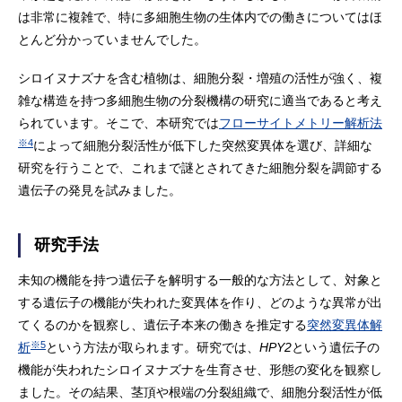
は非常に複雑で、特に多細胞生物の生体内での働きについてはほ
とんど分かっていませんでした。
シロイヌナズナを含む植物は、細胞分裂・増殖の活性が強く、複
雑な構造を持つ多細胞生物の分裂機構の研究に適当であると考え
られています。そこで、本研究では
フローサイトメトリー解析法
※4
によって細胞分裂活性が低下した突然変異体を選び、詳細な
研究を行うことで、これまで謎とされてきた細胞分裂を調節する
遺伝子の発見を試みました。
研究手法
未知の機能を持つ遺伝子を解明する一般的な方法として、対象と
する遺伝子の機能が失われた変異体を作り、どのような異常が出
てくるのかを観察し、遺伝子本来の働きを推定する
突然変異体解
※5
析
という方法が取られます。研究では、
HPY2
という遺伝子の
機能が失われたシロイヌナズナを生育させ、形態の変化を観察し
ました。その結果、茎頂や根端の分裂組織で、細胞分裂活性が低