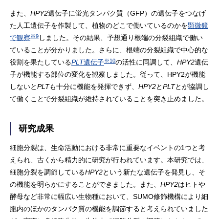
また、
HPY2
遺伝子に蛍光タンパク質（GFP）の遺伝子をつなげ
た人工遺伝子を作製して、植物のどこで働いているのかを
顕微鏡
※9
で観察
しました。その結果、予想通り根端の分裂組織で働い
ていることが分かりました。さらに、根端の分裂組織で中心的な
※10
役割を果たしている
PLT
遺伝子
の活性に同調して、
HPY2
遺伝
子が機能する部位の変化を観察しました。従って、HPY2が機能
しないと
PLT
も十分に機能を発揮できず、
HPY2
と
PLT
とが協調し
て働くことで分裂組織が維持されていることを突き止めました。
研究成果
細胞分裂は、生命活動における非常に重要なイベントの1つと考
えられ、古くから精力的に研究が行われています。本研究では、
細胞分裂を調節している
HPY2
という新たな遺伝子を発見し、そ
の機能を明らかにすることができました。また、
HPY2
はヒトや
酵母など非常に幅広い生物種において、SUMO修飾機構により細
胞内のほかのタンパク質の機能を調節すると考えられていました