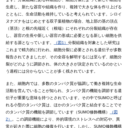
生産し、新たな器官や組織を作り、複雑で大きな体を作り上げる
とともに、生命活動を維持していると考えられています。シロイ
ヌナズナをはじめとする双子葉植物の場合、地上部の茎の頂点
（茎頂）と根の先端近く（根端）にそれぞれの分裂組織が存在
し、器官の生長や新しい器官の形成に必要となる新しい細胞を供
給する源となっています。
（図1）
分裂組織を対象とした研究は
これまで精力的に行われ、細胞分裂に必要とされる遺伝子が多数
報告されてきましたが、その全容を解明するには至らず、細胞分
裂がどのように調節され、体の大きさが決定されているのかとい
う過程には分からないことが多く残されています。
また、細胞内では、多数のタンパク質が協調して働き複雑な生命
活動を営んでいることが知られ、タンパク質の機能を調節する遺
伝子が重要な意味を持つとされています。その中でSUMOと呼ば
れる小型のタンパク質は、ほかのタンパク質と結合することでそ
のタンパク質の機能を調節しています（SUMO修飾機構）
（図
2）
。この調節機能により、外的環境のストレスへの対応や、異
常が起きた際に細胞の修復を行います。しかし、SUMO修飾機構