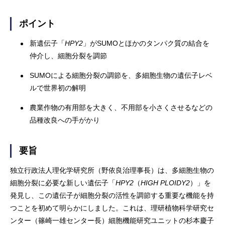
ポイント
新遺伝子「
HPY2
」がSUMOとほかのタンパク質の結合を
仲介し、細胞分裂を調節
SUMOによる細胞分裂の調節を、多細胞生物の遺伝子レベ
ルで世界初の解明
農業作物の有用部を大きく、不用部を小さくさせるなどの
品種改良への手がかり
要旨
独立行政法人理化学研究所（野依良治理事長）は、多細胞生物の
細胞分裂に必要な新しい遺伝子「
HPY2
（
HIGH PLOIDY2
）」を
発見し、この遺伝子が細胞分裂の活性を調節する重要な機能を持
つことを初めて明らかにしました。これは、理研植物科学研究セ
ンター（篠崎一雄センター長）細胞機能研究ユニットの杉本慶子