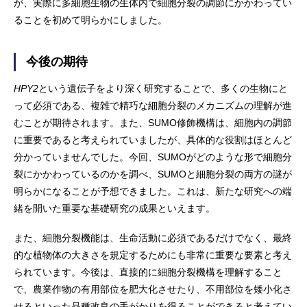
が、実際に多細胞生物の生体内で細胞分裂の調節にかかわってい
ることを初めて明らかにしました。
今後の期待
HPY2
という遺伝子をより深く研究することで、多くの生物にと
って必須である、複雑で精巧な細胞分裂のメカニズムの理解が進
むことが期待されます。また、SUMO修飾機構は、細胞内の調節
に重要であると考えられていましたが、具体的な役割はほとんど
分かっていませんでした。今回、SUMOがどのような形で細胞分
裂にかかわっているのかを調べ、SUMOと細胞分裂の両方の謎が
明らかになることが予想できました。これは、新たな研究への端
緒を開いた重要な基礎研究の成果といえます。
また、細胞分裂機能は、生命活動に必須であるだけでなく、最終
的な植物体の大きさを規定するためにも非常に重要な要素と考え
られています。今後は、直接的に細胞分裂機構を理解すること
で、農業作物の有用部位を肥大化させたり、不用部位を矮小化さ
せるといった品種改良の手がかりを得ることができると考えてい