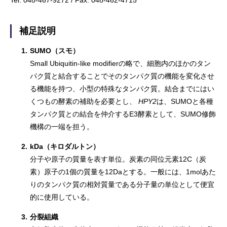
Tel: 048-467-9272 / Fax: 048-462-4715
補足説明
1.
SUMO（スモ）
Small Ubiquitin-like modifierの略で、細胞内のほかのタン
パク質と結合することでそのタンパク質の機能を変化させ
る機能を持つ、小型の特殊なタンパク質。結合までにはい
くつもの酵素の補助を必要とし、
HPY2
は、SUMOと各種
タンパク質との結合を仲介するE3酵素として、SUMO修飾
機構の一端を担う。
2.
kDa（キロダルトン）
分子や原子の質量を表す単位。炭素の同位元素12C（炭
素）原子の1個の質量を12Daとする。一般には、1molあた
りのタンパク質の相対質量である分子量の単位として便宜
的に使用している。
3.
分裂組織