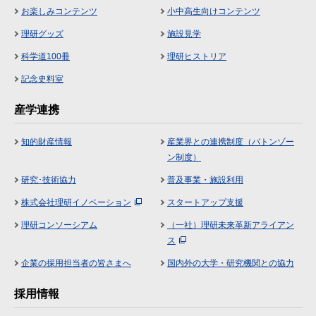
お楽しみコンテンツ
小中高生向けコンテンツ
理研グッズ
施設見学
科学道100冊
理研ヒストリア
記念史料室
産学連携
知的財産情報
産業界との連携制度（バトンゾー
ン制度）
研究･技術協力
普及事業・施設利用
株式会社理研イノベーション
スタートアップ支援
理研コンソーシアム
（一社）理研未来革新アライアン
ス
企業の採用担当者の皆さまへ
国内外の大学・研究機関との協力
採用情報