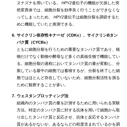
ヌナズナを用いている。
HPY2
遺伝子の機能が欠損した突
然変異体では、細胞分裂を効率良く行うことができなくな
ってしまったため、
HPY2
遺伝子は細胞分裂を調節するた
めに機能していたと推測できる。
6.
サイクリン依存性キナーゼ（CDKs）、サイクリンBタン
パク質（CYCBs）
ともに細胞分裂を行うための重要なタンパク質であり、植
物だけでなく動物や酵母など多くの真核生物で機能してい
る。細胞分裂の過程においてタンパク質の量が変動し、分
裂している最中の細胞では蓄積するが、分裂を終了した細
胞ではほとんど存在していないため、細胞分裂活性を測る
ために観察することが多い。
7.
ウェスタンブロッティング法
組織内のタンパク質の量を計測するために用いられる実験
方法。特定のタンパク質に対する抗体を用いて細胞から取
り出したタンパク質と反応させ、抗体と反応するタンパク
質があるかないか、あるならどの程度含まれているかを調