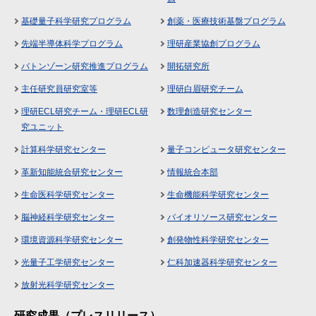
基礎量子科学研究プログラム
創薬・医療技術基盤プログラム
先端半導体科学プログラム
理研産業協創プログラム
バトンゾーン研究推進プログラム
開拓研究所
主任研究員研究室等
理研白眉研究チーム
理研ECL研究チーム・理研ECL研
数理創造研究センター
究ユニット
計算科学研究センター
量子コンピュータ研究センター
革新知能統合研究センター
情報統合本部
生命医科学研究センター
生命機能科学研究センター
脳神経科学研究センター
バイオリソース研究センター
環境資源科学研究センター
創発物性科学研究センター
光量子工学研究センター
仁科加速器科学研究センター
放射光科学研究センター
研究成果（プレスリリース）