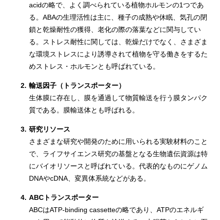
acidの略で、よく調べられている植物ホルモンの1つであ
る。ABAの生理活性は主に、種子の成熟や休眠、気孔の閉
鎖と乾燥耐性の獲得、老化の際の落葉などに関与してい
る。ストレス耐性に関しては、乾燥だけでなく、さまざま
な環境ストレスにより誘導されて植物を守る働きをするた
めストレス・ホルモンとも呼ばれている。
2.
輸送因子（トランスポーター）
生体膜に存在し、膜を通過して物質輸送を行う膜タンパク
質である。膜輸送体とも呼ばれる。
3.
研究リソース
さまざまな研究や開発のために用いられる実験材料のこと
で、ライフサイエンス研究の基盤となる生物遺伝資源は特
にバイオリソースと呼ばれている。代表的なものにゲノム
DNAやcDNA、変異体系統などがある。
4.
ABCトランスポーター
ABCはATP-binding cassetteの略であり、ATPのエネルギ