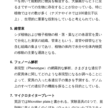
ーを用いて能動的に物質を輸送する。大腸菌からヒトに至
るまですべての生物に存在することが分かっている。特に
植物ではその数が多く（ナズナやイネでは100遺伝子以
上）、生理的に重要な役割をしていると考えられている。
5.
維管束
シダ植物および種子植物の根・茎・葉などの各器官を貫い
て分化した束状の組織。管束ともいう。道管や篩管などを
含む組織の集まりであり、植物の体内で水分や生体内物質
の移動の主要な通路となる。
6.
フェノーム解析
表現型（Phenotype）の網羅的な解析。さまざまな遺伝子
の変異体に関してどのような表現型になるか調べることに
よって、変異の入った各遺伝子の働きを予測する。ゲノム
上のすべての遺伝子の機能を探ることを目的としている。
7.
マイクロタイタープレート
英語ではMicrotiter plateと書かれる。実験器具の1つで、規
則的に並んだ多くのくぼみ（ウェル）のついたプラスティ