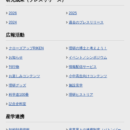
2026
2025
2024
過去のプレスリリース
広報活動
クローズアップRIKEN
理研の博士と考えよう！
お知らせ
イベント／シンポジウム
刊行物
情報配信サービス
お楽しみコンテンツ
小中高生向けコンテンツ
理研グッズ
施設見学
科学道100冊
理研ヒストリア
記念史料室
産学連携
知的財産情報
産業界との連携制度（バトンゾー