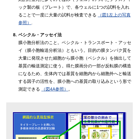
ック製の板（プレート）で、各ウェルに1つの試料を入れ
ることで一度に大量の試料が検査できる
（図1左上の写真
参照）
.
8.
ベシクル・アッセイ法
膜小胞分析法のこと。ベシクル・トランスポート・アッセ
イ（膜小胞輸送分析法）ともいう。目的の膜タンパク質を
大量に発現させた細胞から膜小胞（ベシクル）を抽出して
基質の輸送測定に使う。得た膜画分の一部が反転膜の構造
になるため、生体内では基質を細胞内から細胞外へと輸送
する因子の活性を、膜小胞への基質の取り込みという形で
測定できる
（図4A参照）
。