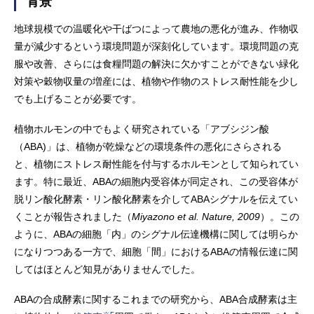
背景
地球規模での温暖化や干ばつによって農地の悪化が進み、作物収
量が減少するという環境問題が深刻化しています。環境問題の克
服や改善、さらには食糧問題の解決に欠かすことができない緑化
対策や穀物収量の増産には、植物や作物のストレス耐性能を少し
でも上げることが必要です。
植物ホルモンの中でもよく研究されている「アブシジン酸
（ABA)」は、植物が乾燥などの環境条件の悪化にさらされる
と、植物にストレス耐性能を付与するホルモンとして知られてい
ます。特に最近、ABAの細胞内受容体が同定され、この受容体が
脱リン酸化酵素・リン酸化酵素を介してABAシグナルを伝えてい
くことが報告されました（
Miyazono et al. Nature, 2009
）。この
ように、ABAの細胞「内」のシグナル伝達機構に関しては明らか
になりつつある一方で、細胞「間」におけるABAの情報伝達に関
してはほとんど知見がありませんでした。
ABAの合成酵素に関するこれまでの研究から、ABA合成酵素は主