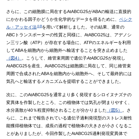
さらに、この細胞膜に局在するAtABCG25がABAの輸送に直接的
にかかわる因子かどうか生化学的なデータを得るために、
ベシク
※8
ル・アッセイ法
を用いて解析しました。その結果、通常の
ABCトランスポーターの性質と同様に、AtABCG25は、アデノシ
ン三リン酸（ATP）が存在する場合に、ATPのエネルギーを利用
してABAを細胞内から細胞外へ輸送することを突き止めました
（図4）
。こうして、維管束周囲で遺伝子
AtABCG25
が発現し
AtABCG25を産生、AtABCG25は細胞膜に局在して、同じ維管束
周囲で合成されたABAを細胞内から細胞外へ、そして最終的には
気孔へと輸送するメカニズムを提唱することができました。
次に、このAtABCG25を通常より多く発現するシロイヌナズナの
変異体を作製したところ、この植物体では気孔が閉まりやすく、
水分蒸散が40％程度抑制されることが分かりました
（図5）
。さ
らに、これまで報告されている遺伝子過剰発現型のストレス耐性
能獲得植物体では、成長の過程で植物体の大きさが小さくなるこ
とがありましたが、今回作製したAtABCG25過剰発現変異体で