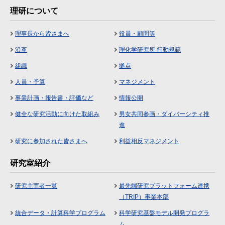
理研について
理事長から皆さまへ
役員・顧問等
沿革
理化学研究所 行動規範
組織
拠点
人員・予算
マネジメント
事業計画・報告書・評価など
情報公開
健全な研究活動に向けた取組み
男女共同参画・ダイバーシティ推
進
研究に参加された皆さまへ
利益相反マネジメント
研究室紹介
研究主宰者一覧
最先端研究プラットフォーム連携
（TRIP）事業本部
統合データ・計算科学プログラム
科学研究基盤モデル開発プログラ
ム