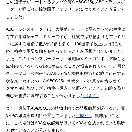
この遺伝子がコードするタンパク質AtABCG25はABCトランスポ
ーターと呼ばれる輸送因子ファミリーの１つであることを見いだ
しました。
ABCトランスポーターは、大腸菌からヒトに至るすべての生物に
存在する遺伝子ファミリーですが、植物では動物よりもファミリ
ーに属する遺伝子数が約3倍も多く、100遺伝子以上にのぼるた
め、植物で重要な働きを担っていることが予想されていました。
また、このトランスポーターは、液胞膜やミトコンドリア膜など
生体内のいろいろな膜に存在することが報告されています。研究
グループは、今回得たAtABCG25が植物細胞のどの膜に存在する
かを見いだすため、AtABCG25に蛍光タンパク質を融合させて、
タマネギ細胞やナズナ植物へ導入して調べたところ、細胞を取り
囲む細胞膜に局在することが分かりました
（図2）
。
また、遺伝子
AtABCG25
の植物体内での発現個所を調べると、葉
や根の維管束周囲に位置していました
（図3）
。興味深いこと
に、この場所はABA合成酵素が働いてABAが合成されている場所
と似ていることが分かりました。