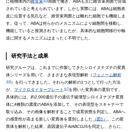
※5
に植物体内の
維管束
周囲で働き、ABAも主に維管束周囲で合成
されていると考えられています。しかし実際には、ABAは細胞表
皮に位置する気孔など、維管束周囲とは離れた細胞でも機能しま
す。従って、ABAは何らかのメカニズムにより細胞間を移動し、
機能していると推測されていましたが、具体的な細胞間移行や輸
送に関するメカニズムはまったく不明でした。
研究手法と成果
研究グループは、これまでに作製してきたシロイヌナズナの変異
体シリーズを用いて、さまざまな表現型解析（
フェノーム解析
※6
）を行ってきました。それらの解析の1つとして行った方法
※7
が、
マイクロタイタープレート
を用いた変異体の選別です。
具体的には、約2,000遺伝子の遺伝子破壊型シロイヌナズナ変異
体に4種類の濃度のABAを添加して、その表現型をスキャナーで
取り込み、その画像を解析することで成育状態を判定し、ABAへ
の感受性が高まる新しい変異体を選別しました
（図1）
。この変
異体を解析した結果、原因遺伝子
AtABCG25
を同定し、さらに、