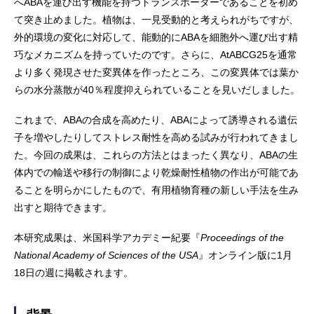
へABAを運び出す機能を持つトランスポーターであることを初め
て突き止めました。植物は、一見受動的と考えられがちですが、
外的環境の変化に対応して、能動的にABAを細胞外へ運び出す精
巧なメカニズムを持っていたのです。さらに、AtABCG25を通常
より多く発現させた変異体を作ったところ、この変異体では葉か
らの水分蒸散が40％程度抑えられていることを見いだしました。
これまで、ABAの合成を高めたり、ABAによって誘導される遺伝
子を増やしたりしてストレス耐性を高める試みが行われてきまし
た。今回の成果は、これらの方法とはまったく異なり、ABAの生
体内での輸送や移行の制御により乾燥耐性植物の作出が可能であ
ることを明らかにしたもので、有用植物育種の新しい手法を生み
出すと期待できます。
本研究成果は、米国科学アカデミー紀要『
Proceedings of the
National Academy of Sciences of the USA
』オンライン版に1月
18日の週に掲載されます。