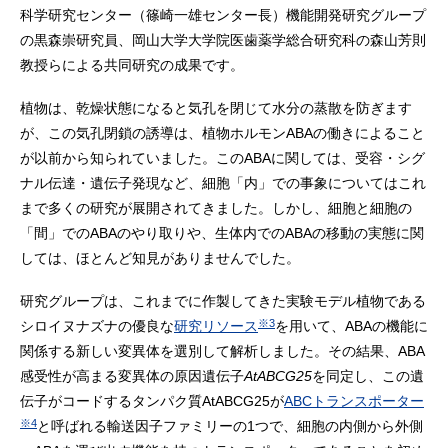
科学研究センター（篠崎一雄センター長）機能開発研究グループ
の黒森崇研究員、岡山大学大学院医歯薬学総合研究科の森山芳則
教授らによる共同研究の成果です。
植物は、乾燥状態になると気孔を閉じて水分の蒸散を防ぎます
が、この気孔閉鎖の誘導は、植物ホルモンABAの働きによること
が以前から知られていました。このABAに関しては、受容・シグ
ナル伝達・遺伝子発現など、細胞「内」での事象についてはこれ
まで多くの研究が展開されてきました。しかし、細胞と細胞の
「間」でのABAのやり取りや、生体内でのABAの移動の実態に関
しては、ほとんど知見がありませんでした。
研究グループは、これまでに作製してきた実験モデル植物である
※3
シロイヌナズナの優良な
研究リソース
を用いて、ABAの機能に
関係する新しい変異体を選別して解析しました。その結果、ABA
感受性が高まる変異体の原因遺伝子
AtABCG25
を同定し、この遺
伝子がコードするタンパク質AtABCG25が
ABCトランスポーター
※4
と呼ばれる輸送因子ファミリーの1つで、細胞の内側から外側