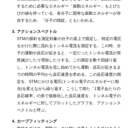
するために必要なエネルギー「振動エネルギー」もとびと
びの値を持っている。各分子に固有な振動エネルギーが存
在するため、「分子の指紋」ともいわれる。
3.
アクションスペクトル
STMの探針を測定対象の分子の直上で固定し、特定の電圧
をかけた際に流れるトンネル電流を測定する。この時、分
子の運動や反応が起きると、一定だったトンネル電流が突
然減少したり増加したりする。この測定を数十回繰り返
し、トンネル電流を流し始めてから運動・反応が起きるま
での時間の平均から反応速度を求める。この反応速度の測
定を、STMにかける電圧(トンネル電子のエネルギーに相
当)を変えながら繰り返す。こうして得た「1電子あたりの
反応確率」の形で規格化した反応速度を、トンネル電子の
エネルギーに対してプロットしたグラフを、アクションス
ペクトルと呼ぶ。
4.
カーブフィッティング