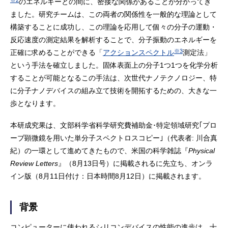
※2
のエネルギーとの間に、密接な関係があることが分かってき
ました。研究チームは、この両者の関係性を一般的な理論として
構築することに成功し、この理論を応用して個々の分子の運動・
反応速度の測定結果を解析することで、分子振動のエネルギーを
※3
正確に求めることができる「
アクションスペクトル
測定法」
という手法を確立しました。固体表面上の分子1つ1つを化学分析
することが可能となるこの手法は、次世代ナノテクノロジー、特
に分子ナノデバイスの組み立て技術を開拓するための、大きな一
歩となります。
本研成究果は、文部科学省科学研究費補助金･特定領域研究｢プロ
ーブ顕微鏡を用いた単分子スペクトロスコピー｣（代表者: 川合真
紀）の一環として進めてきたもので、米国の科学雑誌『
Physical
Review Letters
』（8月13日号）に掲載されるに先立ち、オンラ
イン版（8月11日付け：日本時間8月12日）に掲載されます。
背景
コンピューターに使われるシリコンデバイスの性能の進歩は、十