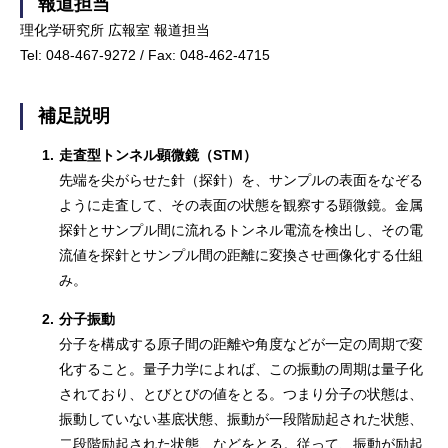
報道担当
理化学研究所 広報室 報道担当
Tel: 048-467-9272 / Fax: 048-462-4715
補足説明
1.
走査型トンネル顕微鏡（STM）
先端を尖がらせた針（探針）を、サンプルの表面をなぞる
ように走査して、その表面の状態を観察する顕微鏡。金属
探針とサンプル間に流れるトンネル電流を検出し、その電
流値を探針とサンプル間の距離に変換させ画像化する仕組
み。
2.
分子振動
分子を構成する原子間の距離や角度などが一定の周期で変
化すること。量子力学によれば、この振動の周期は量子化
されており、とびとびの値をとる。つまり分子の状態は、
振動していない基底状態、振動が一段階励起された状態、
二段階励起された状態、などをとる。従って、振動が励起