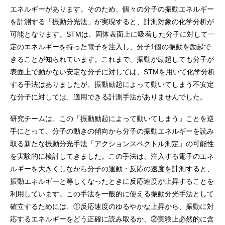
エネルギーがあります。そのため、個々の分子の振動エネルギー
を計測する「振動分光法」が実現すると、計測対象の化学分析が
可能となります。STMは、固体表面上に吸着した分子に対して一
定のエネルギーを持った電子を注入し、分子1個の振動を励起で
きることが知られています。これまで、振動が励起しても分子が
表面上で動かない安定な分子に対しては、STMを用いて化学分析
する手法はありましたが、振動励起によって動いてしまう不安定
な分子に対しては、適用できる計測手法がありませんでした。
研究チームは、この「振動励起によって動いてしまう」ことを逆
手にとって、分子の動きの傾向から分子の振動エネルギーを読み
取る新たな振動分光手法「アクションスペクトル測定」の可能性
を実験的に検討してきました。この手法は、注入する電子のエネ
ルギーを大きくしながら分子の運動・反応の速度を計測すると、
振動エネルギーと等しくなったときに反応速度が上昇することを
利用しています。この手法を一般的に使える振動分光手法として
確立するためには、①反応速度のゆるやかな上昇から、振動に対
応するエネルギーをどう正確に読み取るか、②実験上必然的に含