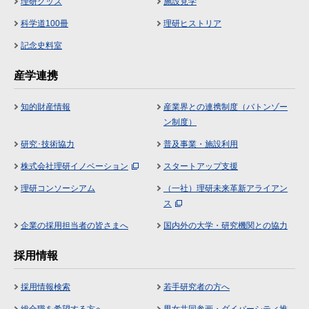
理研グッズ
施設見学
科学道100冊
理研ヒストリア
記念史料室
産学連携
知的財産情報
産業界との連携制度（バトンゾー
ン制度）
研究･技術協力
普及事業・施設利用
株式会社理研イノベーション
スタートアップ支援
理研コンソーシアム
（一社）理研未来革新アライアン
ス
企業の採用担当者の皆さまへ
国内外の大学・研究機関との協力
採用情報
採用情報検索
若手研究者の方へ