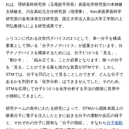
れは、理研基幹研究所（玉尾皓平所長）表面化学研究室の本林健
太研修生、川合真紀元主任研究員（現理事）、Kim表面界面科学
研究室の金有洙准主任研究員、国立大学法人富山大学工学部の上
羽弘教授らによる研究成果です。
シリコンに代わる次世代デバイスの1つとして、単一分子を構成
要素として用いる「分子ナノデバイス」が提案されています。分
子ナノデバイスを構築するためには、分子1つ1つを「見る」、
「動かす」、「組み立てる」ことが必要となります。個々の分子
を「見る」ことができる最も強力な装置がSTMです。しかし
STMでは、分子を凹凸として見ることしかできず、どんな分子で
あるかを判別する「化学分析」はできませんでした。そのため、
STMを応用して分子1つ1つを化学分析する手法の開発に世界中
が挑戦してきました。
研究チームの長年にわたる研究によって、STMから固体表面上の
吸着分子に電子を注入したときに起きる分子の運動や反応の様子
と、それぞれの分子に固有な「分子の指紋」、すなわち
分子振動