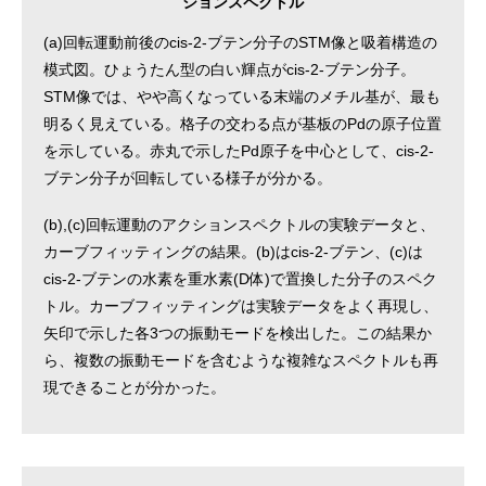
ションスペクトル
(a)回転運動前後のcis-2-ブテン分子のSTM像と吸着構造の
模式図。ひょうたん型の白い輝点がcis-2-ブテン分子。
STM像では、やや高くなっている末端のメチル基が、最も
明るく見えている。格子の交わる点が基板のPdの原子位置
を示している。赤丸で示したPd原子を中心として、cis-2-
ブテン分子が回転している様子が分かる。
(b),(c)回転運動のアクションスペクトルの実験データと、
カーブフィッティングの結果。(b)はcis-2-ブテン、(c)は
cis-2-ブテンの水素を重水素(D体)で置換した分子のスペク
トル。カーブフィッティングは実験データをよく再現し、
矢印で示した各3つの振動モードを検出した。この結果か
ら、複数の振動モードを含むような複雑なスペクトルも再
現できることが分かった。