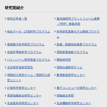
研究室紹介
研究主宰者一覧
最先端研究プラットフォーム連携
（TRIP）事業本部
統合データ・計算科学プログラム
科学研究基盤モデル開発プログラ
ム
基礎量子科学研究プログラム
創薬・医療技術基盤プログラム
先端半導体科学プログラム
理研産業協創プログラム
バトンゾーン研究推進プログラム
開拓研究所
主任研究員研究室等
理研白眉研究チーム
理研ECL研究チーム・理研ECL研
数理創造研究センター
究ユニット
計算科学研究センター
量子コンピュータ研究センター
革新知能統合研究センター
情報統合本部
生命医科学研究センター
生命機能科学研究センター