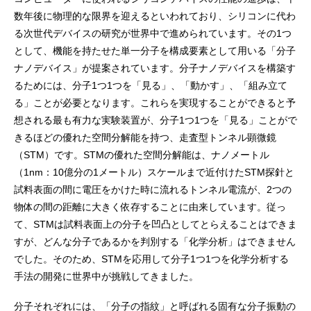
数年後に物理的な限界を迎えるといわれており、シリコンに代わ
る次世代デバイスの研究が世界中で進められています。その1つ
として、機能を持たせた単一分子を構成要素として用いる「分子
ナノデバイス」が提案されています。分子ナノデバイスを構築す
るためには、分子1つ1つを「見る」、「動かす」、「組み立て
る」ことが必要となります。これらを実現することができると予
想される最も有力な実験装置が、分子1つ1つを「見る」ことがで
きるほどの優れた空間分解能を持つ、走査型トンネル顕微鏡
（STM）です。STMの優れた空間分解能は、ナノメートル
（1nm：10億分の1メートル）スケールまで近付けたSTM探針と
試料表面の間に電圧をかけた時に流れるトンネル電流が、2つの
物体の間の距離に大きく依存することに由来しています。従っ
て、STMは試料表面上の分子を凹凸としてとらえることはできま
すが、どんな分子であるかを判別する「化学分析」はできません
でした。そのため、STMを応用して分子1つ1つを化学分析する
手法の開発に世界中が挑戦してきました。
分子それぞれには、「分子の指紋」と呼ばれる固有な分子振動の