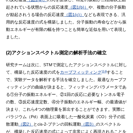
起されている状態からの反応速度
（図1(b)）
や、複数の分子振動
が励起されうる場合の反応速度
（図1(c)）
なども表現できる、汎
用的な反応速度の式を構築しました。分子振動の寿命などから振
動エネルギーが有限の幅を持つことも簡単な近似を用いて表現し
ました。
(2)アクションスペクトル測定の解析手法の確立
研究チームは次に、STMで測定したアクションスペクトルに対し
※4
て、構築した反応速度の式を
カーブフィッティング
すること
で、実験データを解析する手法を確立しました。最適なカーブフ
ィッティングの曲線が決まると、フィッティングパラメータであ
る①分子の振動エネルギー、②1回の反応に必要なトンネル電子
の数、③反応速度定数、④分子振動のエネルギー幅、の最適値が
決まり、これら4つの物理量を算出することができます。実際に
パラジウム（Pd）表面上に吸着した一酸化炭素（CO）分子の拡
散運動
（図2）
とcis-2-ブテンの回転運動
（図3）
のスペクトル
が、構築した反応速度の式によって非常によく再現されることを