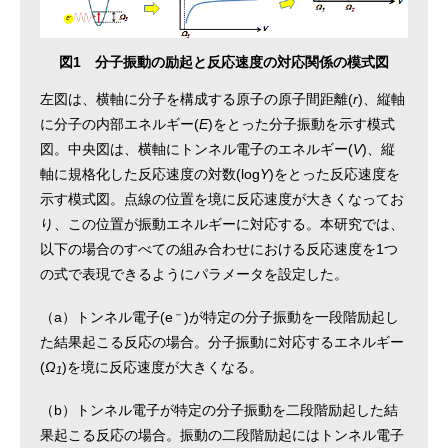
図1 分子振動の励起と反応速度の対応関係の模式図
左図は、横軸に分子を構成する原子の原子間距離(
r
)、縦軸
に分子の内部エネルギー(
E
)をとった分子振動を示す模式
図。中央図は、横軸にトンネル電子のエネルギー(
V
)、縦
軸に規格化した反応速度の対数(log
Y
)をとった反応速度を
示す模式図。点線の位置を境に反応速度が大きくなってお
り、この位置が振動エネルギーに対応する。本研究では、
以下の場合のすべての組み合わせにおける反応速度を1つ
の式で表現できるようにパラメータを設定した。
－
（a）トンネル電子(e
)が特定の分子振動を一段階励起し
た結果起こる反応の場合。分子振動に対応するエネルギー
(
Ω
)を境に反応速度が大きくなる。
1
（b）トンネル電子が特定の分子振動を二段階励起した結
果起こる反応の場合。振動の二段階励起にはトンネル電子