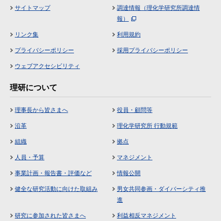
サイトマップ
調達情報（理化学研究所調達情
報）
リンク集
利用規約
プライバシーポリシー
採用プライバシーポリシー
ウェブアクセシビリティ
理研について
理事長から皆さまへ
役員・顧問等
沿革
理化学研究所 行動規範
組織
拠点
人員・予算
マネジメント
事業計画・報告書・評価など
情報公開
健全な研究活動に向けた取組み
男女共同参画・ダイバーシティ推
進
研究に参加された皆さまへ
利益相反マネジメント