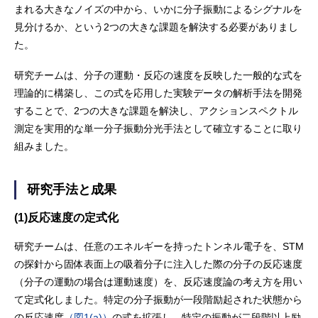
まれる大きなノイズの中から、いかに分子振動によるシグナルを
見分けるか、という2つの大きな課題を解決する必要がありまし
た。
研究チームは、分子の運動・反応の速度を反映した一般的な式を
理論的に構築し、この式を応用した実験データの解析手法を開発
することで、2つの大きな課題を解決し、アクションスペクトル
測定を実用的な単一分子振動分光手法として確立することに取り
組みました。
研究手法と成果
(1)反応速度の定式化
研究チームは、任意のエネルギーを持ったトンネル電子を、STM
の探針から固体表面上の吸着分子に注入した際の分子の反応速度
（分子の運動の場合は運動速度）を、反応速度論の考え方を用い
て定式化しました。特定の分子振動が一段階励起された状態から
の反応速度
（図1(a)）
の式を拡張し、特定の振動が二段階以上励