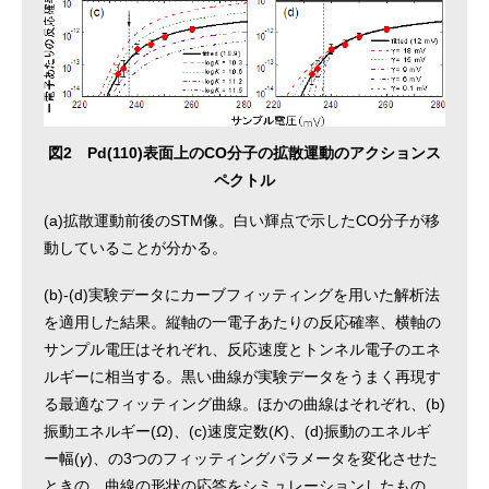
図2 Pd(110)表面上のCO分子の拡散運動のアクションス
ペクトル
(a)拡散運動前後のSTM像。白い輝点で示したCO分子が移
動していることが分かる。
(b)-(d)実験データにカーブフィッティングを用いた解析法
を適用した結果。縦軸の一電子あたりの反応確率、横軸の
サンプル電圧はそれぞれ、反応速度とトンネル電子のエネ
ルギーに相当する。黒い曲線が実験データをうまく再現す
る最適なフィッティング曲線。ほかの曲線はそれぞれ、(b)
振動エネルギー(
Ω
)、(c)速度定数(
K
)、(d)振動のエネルギ
ー幅(
γ
)、の3つのフィッティングパラメータを変化させた
ときの、曲線の形状の応答をシミュレーションしたもの。