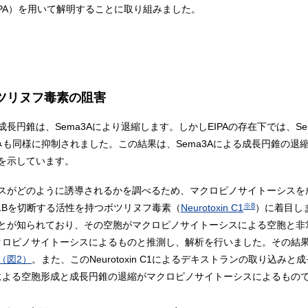
PA）を用いて解明することに取り組みました。
とボツリヌフ毒素の阻害
長円錐は、Sema3Aにより退縮します。しかしEIPAの存在下では、S
も同様に抑制されました。この結果は、Sema3Aによる成長円錐の退
を示しています。
スがどのように誘導されるかを調べるため、マクロピノサイトーシスを
※8
in1Bを切断する活性を持つボツリヌフ毒素（
Neurotoxin C1
）に着目しまし
とが知られており、その空胞がマクロピノサイトーシスによる空胞と非
成がマクロピノサイトーシスによるものと推測し、解析を行いました。その結果、デ
（図2）
。また、このNeurotoxin C1によるデキストランの取り込み
n C1による空胞形成と成長円錐の退縮がマクロピノサイトーシスによるも