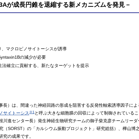
a3Aが成長円錐を退縮する新メカニズムを発見－
より、マクロピノサイトーシスが誘導
taxin1Bの減少が必要
生法確立に貢献する、新たなターゲットを提示
事長）は、間違った神経回路の形成を阻害する反発性軸索誘導因子によ
※1
ノサイトーシス
と呼ぶ大きな細胞膜の回収によって制御されているこ
根川進センター長）発生神経生物研究チームの御子柴克彦チームリーダ
究（SORST）の「カルシウム振動プロジェクト」研究総括）、樺山博之研
研究の成果です。