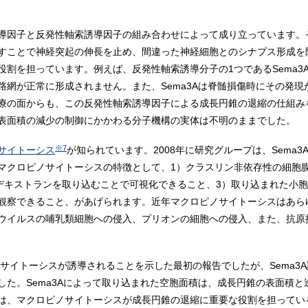
導因子と反発性軸索誘導因子の組み合わせによって成り立っています。
すことで神経突起の伸長を止め、間違った神経細胞とのシナプス形成を
役割を担っています。例えば、反発性軸索誘導分子の1つであるSema3
路網が正常に形成されません。また、Sema3Aは脊髄損傷時にその発
療の面からも、この反発性軸索誘導因子による成長円錐の退縮の仕組み
表面積の減少の制御にかかわる分子機構の実体は不明のままでした。
※7
サイトーシス
が知られています。2008年に研究グループは、Sema
マクロピノサイトーシスの特徴として、1）クラスリン非依存性の細胞
デキストランを取り込むことで可視化できること、3）取り込まれた小胞は非
観察できること、があげられます。近年マクロピノサイトーシスはあら
ウイルスの哺乳類細胞への侵入、プリオンの細胞への侵入、また、抗原
ノサイトーシスが誘導されることを示した最初の報告でしたが、Sema3
した。Sema3Aによって取り込まれた空胞面積は、成長円錐の表面積
は、マクロピノサイトーシスが成長円錐の退縮に重要な役割を担ってい