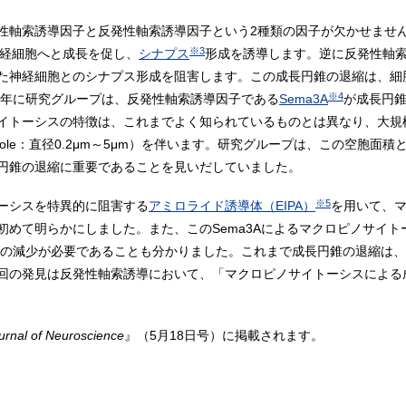
性軸索誘導因子と反発性軸索誘導因子という2種類の因子が欠かせませ
※3
経細胞へと成長を促し、
シナプス
形成を誘導します。逆に反発性軸
た神経細胞とのシナプス形成を阻害します。この成長円錐の退縮は、細
※4
8年に研究グループは、反発性軸索誘導因子である
Sema3A
が成長円
イトーシスの特徴は、これまでよく知られているものとは異なり、大規
ole：直径0.2μm～5μm）を伴います。研究グループは、この空胞面
円錐の退縮に重要であることを見いだしていました。
※5
ーシスを特異的に阻害する
アミロライド誘導体（EIPA）
を用いて、マ
初めて明らかにしました。また、このSema3Aによるマクロピノサイ
の減少が必要であることも分かりました。これまで成長円錐の退縮は、
回の発見は反発性軸索誘導において、「マクロピノサイトーシスによる
urnal of Neuroscience
』（5月18日号）に掲載されます。