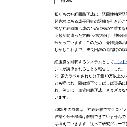
私たちの神経回路形成は、誘因性軸索誘
起先端にある成長円錐の退縮を引き起こ
常な神経回路形成のために極めて重要な
突起が間違った方向へ伸び続け、神経回
分かっています。このため、脊髄損傷治
しかしこれまで、成長円錐の退縮時の膜
細胞膜を回収するシステムとして
エンド
シスが誘導されることを報告しました。
2）蛍光ラベルされた分子量10万以上の
とも呼ばれ、顕微鏡下でしばしば容易に
れ、例えば、血管内腔形成、さまざまな
います。
2008年の成果は、神経細胞でマクロピ
役割や分子機構は解明できていませんで
は増えていきます。従って研究グループ