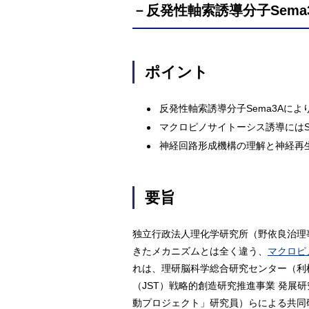
－反発性軸索誘導分子Sem
ポイント
反発性軸索誘導分子Sema3Aに
マクロピノサイトーシス誘導にはSyn
神経回路形成機構の理解と神経再
要旨
独立行政法人理化学研究所（野依良治理
きたメカニズムとは全く違う、
マクロピ
れは、理研脳科学総合研究センター（利
（JST）戦略的創造研究推進事業 発展研
動プロジェクト」研究員）らによる共同