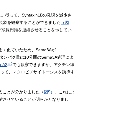
。従って、Syntaxin1Bの発現を減少さ
現象を観察することができました
（図
スが成長円錐を退縮させることを示してい
よく似ていたため、Sema3Aが
のタンパク量は10分間のSema3A処理によ
※9
n-A2
でも観察できますが、アクチン繊
によって、マクロピノサイトーシスを誘導す
れることが分かりました
（図5）
。これによ
を退縮させていることが明らかとなりまし