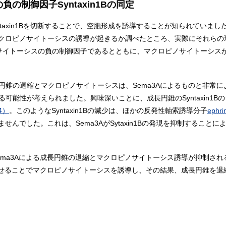
の制御因子Syntaxin1Bの同定
るSyntaxin1Bを切断することで、空胞形成を誘導することが知られていました
クロピノサイトーシスの誘導が起きるか調べたところ、実際にそれらの
クロピノサイトーシスの負の制御因子であるとともに、マクロピノサイトーシ
る成長円錐の退縮とマクロピノサイトーシスは、Sema3Aによるものと非常に
ている可能性が考えられました。興味深いことに、成長円錐のSyntaxin1B
4）
。このようなSyntaxin1Bの減少は、ほかの反発性軸索誘導分子
ephri
んでした。これは、Sema3AがSytaxin1Bの発現を抑制すること
と、Sema3Aによる成長円錐の退縮とマクロピノサイトーシス誘導が抑制さ
現を減少させることでマクロピノサイトーシスを誘導し、その結果、成長円錐