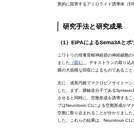
異的に阻害するアミロライド誘導体（EI
研究手法と研究成果
（1）EIPAによるSema3A
ニワトリの培養背根神経節の神経細胞の成
ました
（図1）
。デキストランの取り込み
膜の大規模な回収によるものであること
次に、成長円錐でマクロピノサイトーシ
した。まず、膜輸送分子であるSyntax
させると同時に、空胞形成を誘導するこ
プはNeurotoxin C1による空胞形
空胞に取り込まれることが分かりました
した。これらの結果は、Neurotoxi