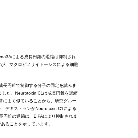
ema3Aによる成長円錐の退縮は抑制され
縮が、マクロピノサイトーシスによる細胞
成長円錐で制御する分子の同定を試みま
た。Neurotoxin C1は成長円錐を退縮
常によく似ていることから、研究グルー
キストランがNeurotoxin C1による
と成長円錐の退縮は、EIPAにより抑制されま
のであることを示しています。