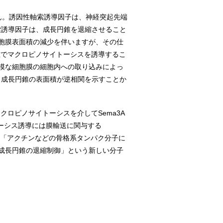
ん。誘因性軸索誘導因子は、神経突起先端
索誘導因子は、成長円錐を退縮させること
胞膜表面積の減少を伴いますが、その仕
錐でマクロピノサイトーシスを誘導するこ
模な細胞膜の細胞内への取り込みによっ
積と成長円錐の表面積が逆相関を示すことか
クロピノサイトーシスを介してSema3A
トーシス誘導には膜輸送に関与する
「アクチンなどの骨格系タンパク分子に
成長円錐の退縮制御」という新しい分子