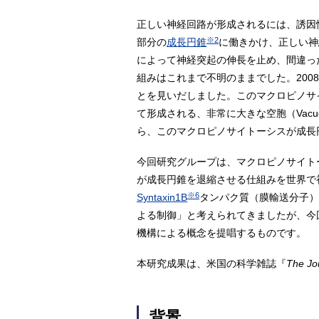
正しい神経回路が形成されるには、誘因
※2
部分の
成長円錐
に働きかけ、正しい神
によって神経突起の伸長を止め、間違っ
組みはこれまで不明のままでした。200
とを見いだしました。このマクロピノサ
て形成される、非常に大きな空胞（Vacu
ら、このマクロピノサイトーシスが成長
今回研究グループは、マクロピノサイト
が成長円錐を退縮させる仕組みを世界で
※6
Syntaxin1B
タンパク質（膜輸送分子）
よる制御」と考えられてきましたが、今
機構による概念を提唱するものです。
本研究成果は、米国の科学雑誌『
The Jo
背景