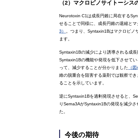
（2）マクロピノサイトーシスの負
Neurotoxin C1は成長円錐に局在す
せることで同様に、成長円錐の退縮とマ
3）
。つまり、Syntaxin1Bはマ
ます。
Syntaxin1Bの減少により誘導され
Syntaxin1Bの機能や発現を低下させ
って、減少することが分かりました
（図
維の脱重合を阻害する薬剤では観察できませ
ることを示しています。
逆にSyntaxin1Bを過剰発現させる
りSema3AがSyntaxin1Bの発
た。
今後の期待