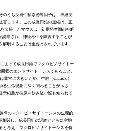
そのうち反発性軸索誘導因子は、神経突
阻害します。この成長円錐の退縮は、正
Aを欠損したマウスは、初期発生期の神経
現が誘導され、神経再生を阻害することが
を解明することは重要とされています。
3Aによって成長円錐でマクロピノサイトー
膜回収のエンドサイトーシスであること、
常に大きいため、空胞（vacuole）
ゆる生命現象に深く関わることが示さ
提示細胞が抗原を飲み込む際も知られて
A誘導のマクロピノサイトーシスの生理的
と逆相関し、成長円錐の退縮とともに空胞
ると考え、マクロピノサイトーシスを特