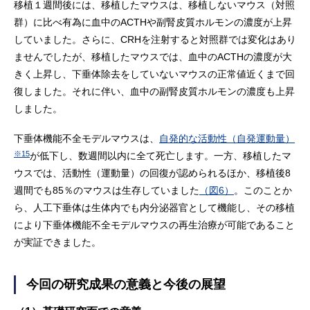
移植１週間後には、移植したマウスは、移植しないマウス（対照
群）に比べ有為に血中のACTHや副腎皮質ホルモンの濃度が上昇
していました。さらに、CRHを注射すると対照群では変化はあり
ませんでしたが、移植したマウスでは、血中のACTHの濃度が大
きく上昇し、下垂体除去をしていないマウスの正常値近くまで回
復しました。それに伴い、血中の副腎皮質ホルモンの濃度も上昇
しました。
下垂体機能不全モデルマウスは、
自発的な活動性（自発運動量）
※15
が低下し、数週間以内に全て死亡します。一方、移植したマ
ウスでは、活動性（運動量）の回復が認められるほか、移植後8
週間でも85％のマウスは生存していました
（図6）
。このことか
ら、人工下垂体は生体内でも内分泌器官として機能し、その移植
により下垂体機能不全モデルマウスの再生治療が可能であること
が実証できました。
今回の研究成果の意義と今後の展望