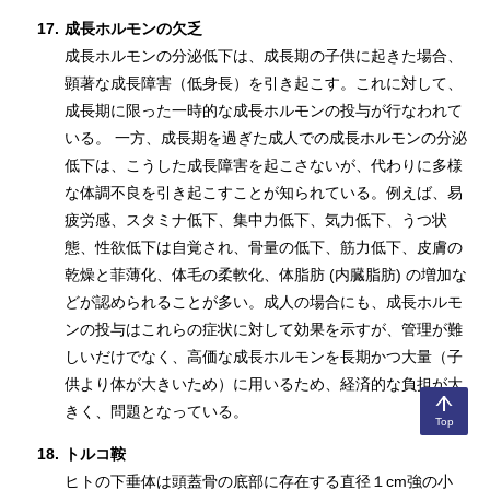
17.
成長ホルモンの欠乏
成長ホルモンの分泌低下は、成長期の子供に起きた場合、
顕著な成長障害（低身長）を引き起こす。これに対して、
成長期に限った一時的な成長ホルモンの投与が行なわれて
いる。 一方、成長期を過ぎた成人での成長ホルモンの分泌
低下は、こうした成長障害を起こさないが、代わりに多様
な体調不良を引き起こすことが知られている。例えば、易
疲労感、スタミナ低下、集中力低下、気力低下、うつ状
態、性欲低下は自覚され、骨量の低下、筋力低下、皮膚の
乾燥と菲薄化、体毛の柔軟化、体脂肪 (内臓脂肪) の増加な
どが認められることが多い。成人の場合にも、成長ホルモ
ンの投与はこれらの症状に対して効果を示すが、管理が難
しいだけでなく、高価な成長ホルモンを長期かつ大量（子
供より体が大きいため）に用いるため、経済的な負担が大
きく、問題となっている。
Top
18.
トルコ鞍
ヒトの下垂体は頭蓋骨の底部に存在する直径１cm強の小