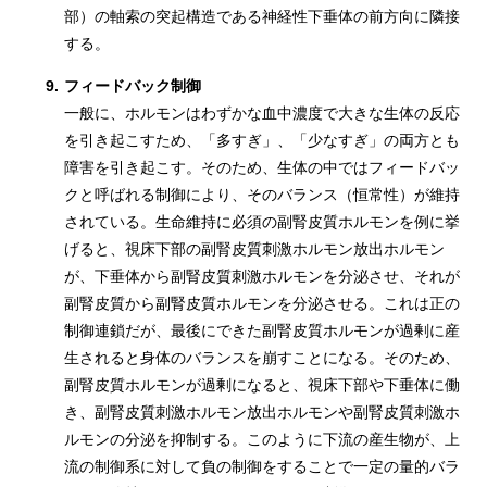
部）の軸索の突起構造である神経性下垂体の前方向に隣接
する。
9.
フィードバック制御
一般に、ホルモンはわずかな血中濃度で大きな生体の反応
を引き起こすため、「多すぎ」、「少なすぎ」の両方とも
障害を引き起こす。そのため、生体の中ではフィードバッ
クと呼ばれる制御により、そのバランス（恒常性）が維持
されている。生命維持に必須の副腎皮質ホルモンを例に挙
げると、視床下部の副腎皮質刺激ホルモン放出ホルモン
が、下垂体から副腎皮質刺激ホルモンを分泌させ、それが
副腎皮質から副腎皮質ホルモンを分泌させる。これは正の
制御連鎖だが、最後にできた副腎皮質ホルモンが過剰に産
生されると身体のバランスを崩すことになる。そのため、
副腎皮質ホルモンが過剰になると、視床下部や下垂体に働
き、副腎皮質刺激ホルモン放出ホルモンや副腎皮質刺激ホ
ルモンの分泌を抑制する。このように下流の産生物が、上
流の制御系に対して負の制御をすることで一定の量的バラ