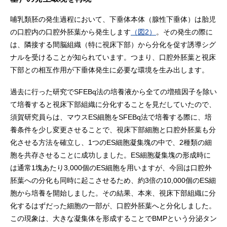
哺乳類胚の発生過程において、下垂体本体（腺性下垂体）は胎児
の口腔内の口腔外胚葉から発生します
（図2）
。その発生の際に
は、隣接する間脳組織（特に視床下部）から分化を促す誘導シグ
ナルを受けることが知られています。つまり、口腔外胚葉と視床
下部との相互作用が下垂体発生に必要な環境を生み出します。
過去に行った研究でSFEBq法の培養液から全ての増殖因子を除い
て培養すると視床下部組織に分化することを見だしていたので、
須賀研究員らは、マウスES細胞をSFEBq法で培養する際に、培
養条件を少し変更させることで、視床下部細胞と口腔外胚葉も分
化させる方法を確立し、1つのES細胞凝集塊の中で、2種類の細
胞を共存させることに成功しました。ES細胞凝集塊の形成時に
は通常1塊あたり3,000個のES細胞を用いますが、今回は口腔外
胚葉への分化も同時に起こさせるため、約3倍の10,000個のES細
胞から培養を開始しました。その結果、本来、視床下部組織に分
化するはずだった細胞の一部が、口腔外胚葉へと分化しました。
この現象は、大きな凝集体を形成することでBMPという分泌タン