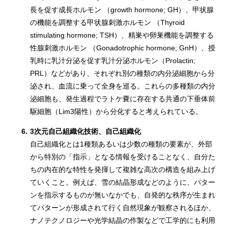
長を促す成長ホルモン （growth hormone; GH）、甲状腺
の機能を調整する甲状腺刺激ホルモン （Thyroid
stimulating hormone; TSH）、精巣や卵巣機能を調整する
性腺刺激ホルモン （Gonadotrophic hormone; GnH）、授
乳時に乳汁分泌を促す乳汁分泌ホルモン（Prolactin;
PRL）などがあり、それぞれ別の種類の内分泌細胞から分
泌され、血流に乗って全身を巡る。これらの多種類の内分
泌細胞も、発生過程でラトケ嚢に存在する共通の下垂体前
駆細胞（Lim3陽性）から分化すると考えられている。
6.
3次元自己組織化技術、自己組織化
自己組織化とは1種類あるいは少数の種類の要素が、外部
から特別の「指示」となる情報を受けることなく、自分た
ちの内在的な特性を発揮して複雑な高次の構造を組み上げ
ていくこと。例えば、雪の結晶形成などのように、パター
ンを指示するものが無いなかでも、自発的な秩序が生まれ
てパターンが形成されて行く自然現象が観察されるほか、
ナノテクノロジーや光学結晶の作製などで工学的にも利用