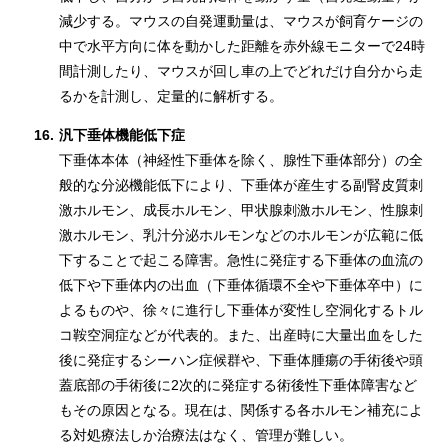
減少する。マウスの自発運動量は、マウスが飼育ケージの
中で水平方向に体を動かした距離を赤外線モニターで24時
間計測したり、マウスが回し車の上でどれだけ自分から走
るかを計測し、定量的に解析する。
16.
汎下垂体機能低下症
下垂体本体（神経性下垂体を除く、腺性下垂体部分）の全
般的な分泌機能低下により、下垂体が産生する副腎皮質刺
激ホルモン、成長ホルモン、甲状腺刺激ホルモン、性腺刺
激ホルモン、乳汁分泌ホルモンなどのホルモンが広範に低
下することで起こる障害。急性に発症する下垂体の血流の
低下や下垂体内の出血（下垂体循環不全や下垂体卒中）に
よるものや、徐々に進行し下垂体が変性し空洞化するトル
コ鞍空洞症などが代表的。また、出産時に大量出血をした
後に発症するシーハン症候群や、下垂体腫瘍の手術後や頭
蓋底部の手術後に2次的に発症する術後性下垂体障害など
もその原因となる。現在は、関係する各ホルモン補充によ
る対処療法しか治療法はなく、管理が難しい。