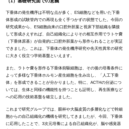
（1）基礎研究面での意義
下垂体の発生機序は不明な点が多く、ES細胞などを用いた下垂
体形成の試験管内での再現も全く手つかずの状態でした。今回の
研究成果から、ES細胞由来の口腔外胚葉と視床下部組織を隣接
して形成さえすれば、自己組織化によりその相互作用でラトケ嚢
（下垂体原基）が自発的に口腔外胚葉から形作られることが実証
できました。これは、下垂体の発生機序研究や先天性異常の研究
に大きく役立つ学術基盤といえます。
また、ラトケ嚢を形作る下垂体前駆細胞は、その後の培養条件に
よって多様な下垂体ホルモン産生細胞を生み出し、「人工下垂
体」を形成できることが分かりました。特に、ACTHの分泌につ
いては、生体と同様の機能性を持つことも証明し、再生医療など
への応用の技術基盤を確立しました。
これまで研究グループでは、眼杯や大脳皮質の多層化などで幹細
胞からの自己組織化の機構を研究してきましたが、今回、下垂体
に応用したことで、3次元培養による自己組織化が、脳や感覚器