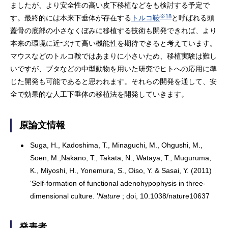
ましたが、より安全性の高い皮下移植などをも検討する予定で
※18
す。最終的には本来下垂体が存在する
トルコ鞍
と呼ばれる頭
蓋骨の底部の小さなくぼみに移植する技術も開発できれば、より
本来の環境に近づけて高い機能性を期待できると考えています。
マウスなどのトルコ鞍ではあまりに小さいため、移植実験は難し
いですが、ブタなどの中型動物を用いた研究でヒトへの応用に準
じた開発も可能であると思われます。それらの開発を通して、安
全で効果的な人工下垂体の移植法を開発していきます。
原論文情報
Suga, H., Kadoshima, T., Minaguchi, M., Ohgushi, M.,
Soen, M.,Nakano, T., Takata, N., Wataya, T., Muguruma,
K., Miyoshi, H., Yonemura, S., Oiso, Y. & Sasai, Y. (2011)
‘Self-formation of functional adenohypophysis in three-
dimensional culture. ’
Nature
; doi, 10.1038/nature10637
発表者