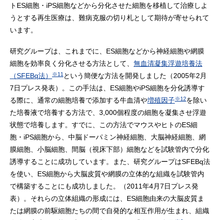
トES細胞・iPS細胞などから分化させた細胞を移植して治療しよ
うとする再生医療は、難病克服の切り札として期待が寄せられて
います。
研究グループは、これまでに、ES細胞などから神経細胞や網膜
細胞を効率良く分化させる方法として、
無血清凝集浮遊培養法
※11
（SFEBq法）
という簡便な方法を開発しました（2005年2月
7日プレス発表）。この手法は、ES細胞やiPS細胞を分化誘導す
※12
る際に、通常の細胞培養で添加する牛血清や
増殖因子
を除い
た培養液で培養する方法で、3,000個程度の細胞を凝集させ浮遊
状態で培養します。すでに、この方法でマウスやヒトのES細
胞・iPS細胞から、中脳ドーパミン神経細胞、大脳神経細胞、網
膜細胞、小脳細胞、間脳（視床下部）細胞などを試験管内で分化
誘導することに成功しています。また、研究グループはSFEBq法
を使い、ES細胞から大脳皮質や網膜の立体的な組織を試験管内
で構築することにも成功しました。（2011年4月7日プレス発
表）。それらの立体組織の形成には、ES細胞由来の大脳皮質ま
たは網膜の前駆細胞たちの間で自発的な相互作用が生まれ、組織