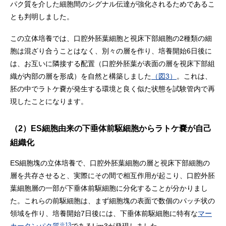
パク質を介した細胞間のシグナル伝達が強化されるためであるこ
とも判明しました。
この立体培養では、口腔外胚葉細胞と視床下部細胞の2種類の細
胞は混ざり合うことはなく、別々の層を作り、培養開始6日後に
は、お互いに隣接する配置（口腔外胚葉が表面の層を視床下部組
織が内部の層を形成）を自然と構築しました
（図3）
。これは、
胚の中でラトケ嚢が発生する環境と良く似た状態を試験管内で再
現したことになります。
（2）ES細胞由来の下垂体前駆細胞からラトケ嚢が自己
組織化
ES細胞塊の立体培養で、口腔外胚葉細胞の層と視床下部細胞の
層を共存させると、実際にその間で相互作用が起こり、口腔外胚
葉細胞層の一部が下垂体前駆細胞に分化することが分かりまし
た。これらの前駆細胞は、まず細胞塊の表面で数個のパッチ状の
領域を作り、培養開始7日後には、下垂体前駆細胞に特有な
マー
※13