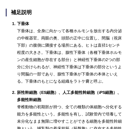
補足説明
1.
下垂体
下垂体は、全身に向かって各種ホルモンを放出する内分泌
の中枢器官。両眼の奥、頭部の正中に位置し、間脳（視床
下部）の腹側に隣接する場所にある。ヒトは直径1センチ
程度の大きさ。下垂体は、腺性下垂体（各種下垂体ホルモ
ンの産生細胞が存在する部分）と神経性下垂体の2つの部
分に分けられるが、神経性下垂体は下垂体の部分というよ
り間脳の一部であり、腺性下垂体が下垂体の本体といえ
る。下垂体のもとになる組織をラトケ嚢と呼ぶ。
2.
胚性幹細胞（ES細胞）、人工多能性幹細胞（iPS細胞）、
多能性幹細胞
脊椎動物の初期胚が持つ、全ての種類の体細胞へ分化する
能力を多能性という。多能性を有し、試験管内で培養して
未分化なまま無限に増やすことができる細胞を多能性幹細
胞という。哺乳類の着床前胚（胚盤胞）に存在する多能性