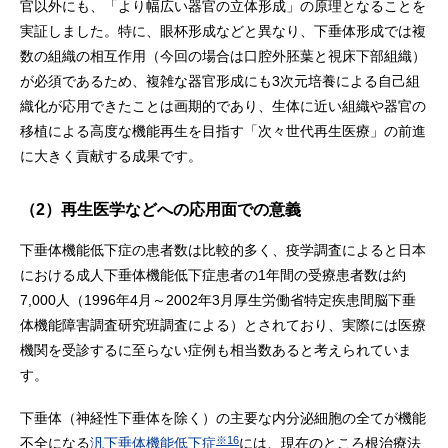
官以外にも、「より幅広い器官の立体形成」の原理となることを
実証しました。特に、眼杯形成などと異なり、下垂体形成では複
数の組織の相互作用（今回の場合は口腔外胚葉と視床下部組織）
が必須であるため、複雑な器官形成にも3次元培養による自己組
織化が応用できたことは画期的であり、生体に近い組織や器官の
移植による高度な機能再生を目指す「次々世代再生医療」の前進
に大きく貢献する成果です。
（2）再生医学などへの応用面での意義
下垂体機能低下症の患者数は比較的多く、疫学調査によると日本
における成人下垂体機能低下症患者の1年間の受療患者数は約
7,000人（1996年4月～2002年3月厚生労働省特定疾患間脳下垂
体機能障害調査研究班調査による）とされており、実際には医療
機関を受診するに至らない症例も相当数あると考えられていま
す。
下垂体（神経性下垂体を除く）の主要な内分泌細胞の全てが機能
※16
不全になる
汎下垂体機能低下症
には、現在のところ根治療法