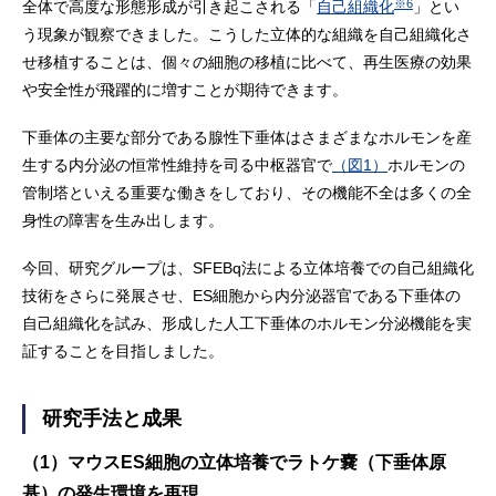
※6
全体で高度な形態形成が引き起こされる「
自己組織化
」とい
う現象が観察できました。こうした立体的な組織を自己組織化さ
せ移植することは、個々の細胞の移植に比べて、再生医療の効果
や安全性が飛躍的に増すことが期待できます。
下垂体の主要な部分である腺性下垂体はさまざまなホルモンを産
生する内分泌の恒常性維持を司る中枢器官で
（図1）
ホルモンの
管制塔といえる重要な働きをしており、その機能不全は多くの全
身性の障害を生み出します。
今回、研究グループは、SFEBq法による立体培養での自己組織化
技術をさらに発展させ、ES細胞から内分泌器官である下垂体の
自己組織化を試み、形成した人工下垂体のホルモン分泌機能を実
証することを目指しました。
研究手法と成果
（1）マウスES細胞の立体培養でラトケ嚢（下垂体原
基）の発生環境を再現