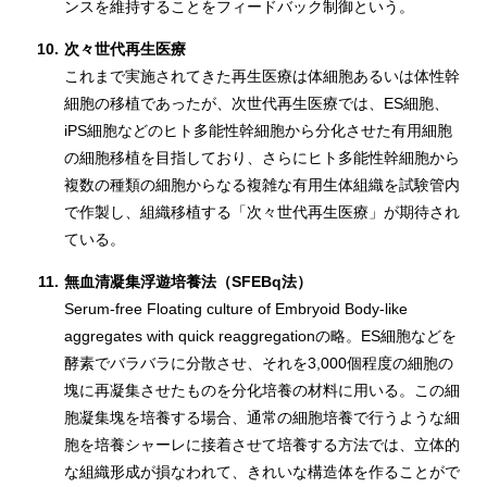
ンスを維持することをフィードバック制御という。
10.
次々世代再生医療
これまで実施されてきた再生医療は体細胞あるいは体性幹
細胞の移植であったが、次世代再生医療では、ES細胞、
iPS細胞などのヒト多能性幹細胞から分化させた有用細胞
の細胞移植を目指しており、さらにヒト多能性幹細胞から
複数の種類の細胞からなる複雑な有用生体組織を試験管内
で作製し、組織移植する「次々世代再生医療」が期待され
ている。
11.
無血清凝集浮遊培養法（SFEBq法）
Serum-free Floating culture of Embryoid Body-like
aggregates with quick reaggregationの略。ES細胞などを
酵素でバラバラに分散させ、それを3,000個程度の細胞の
塊に再凝集させたものを分化培養の材料に用いる。この細
胞凝集塊を培養する場合、通常の細胞培養で行うような細
胞を培養シャーレに接着させて培養する方法では、立体的
な組織形成が損なわれて、きれいな構造体を作ることがで