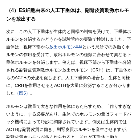
（4）ES細胞由来の人工下垂体は、副腎皮質刺激ホルモ
ンを放出する
次に、この人工下垂体が生体内と同様の制御を受けて、下垂体ホ
ルモンを分泌するかどうかを試験管内の実験で検討しました。下
※14
垂体は、視床下部から
放出ホルモン
という局所でのみ働くホ
ルモンの作用を受けて、放出ホルモンの種類に合わせて異なる下
垂体ホルモンを分泌します。例えば、視床下部から下垂体へ分泌
される副腎皮質刺激ホルモン放出ホルモン（CRH）は、下垂体か
らのACTHの分泌を促します。人工下垂体の場合も、生体と同様
に、CRHを作用させるとACTHを大量に分泌することが分かりま
した
（図5）
。
ホルモンは微量で大きな作用を体にもたらすため、「作りすぎな
いように」する必要があり、生体でのホルモンの量はフィードバ
ック機構によって巧妙に調節されています。例えば生体内では
ACTHは副腎皮質に働き、副腎皮質ホルモンを産生させますが、
副腎皮質ホルモンが多く作られると、それが下垂体に働き、