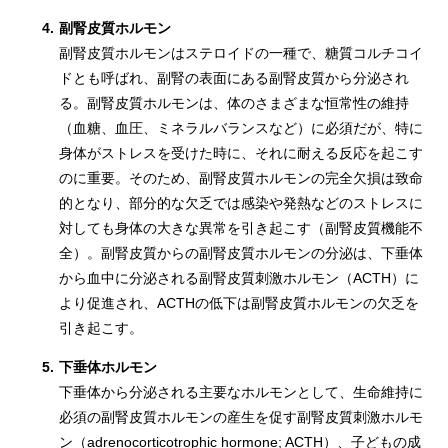
4.
副腎皮質ホルモン
副腎皮質ホルモンはステロイドの一種で、糖質コルチコイ
ドとも呼ばれ、副腎の表面にある副腎皮質から分泌され
る。副腎皮質ホルモンは、体のさまざまな恒常性の維持
（血糖、血圧、ミネラルバランスなど）に必須だが、特に
身体がストレスを受けた時に、それに耐える反応を起こす
のに重要。そのため、副腎皮質ホルモンの完全欠損は致命
的となり、部分的な欠乏では感染や発熱などのストレスに
対しても身体の大きな異常を引き起こす（副腎皮質機能不
全）。副腎皮質からの副腎皮質ホルモンの分泌は、下垂体
から血中に分泌される副腎皮質刺激ホルモン（ACTH）に
より促進され、ACTHの低下は副腎皮質ホルモンの欠乏を
引き起こす。
5.
下垂体ホルモン
下垂体から分泌される主要なホルモンとして、生命維持に
必須の副腎皮質ホルモンの産生を促す副腎皮質刺激ホルモ
ン（adrenocorticotrophic hormone; ACTH）、子どもの成