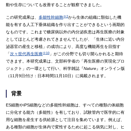
動や生存についても改善することが観察できました。
※2
この研究成果は、
多能性幹細胞
から生体の組織に類似した機
能を有する人工下垂体組織を作り出すことができるという画期的
なものです。これまで糖尿病以外の内分泌疾患は再生医療の対象
としてほとんど考慮されてきませんでしたが、「生体に近い内分
泌器官の産生と移植」の成功により、高度な機能再生を目指す
※10
「
次々世代再生医療
」がこの分野でも切り開らかれると期待
できます。本研究成果は、文部科学省の「再生医療の実現化プロ
ジェクト」の一環として行い、科学雑誌『
Nature
』オンライン版
（11月9日付け：日本時間11月10日）に掲載されます。
背景
ES細胞やiPS細胞などの多能性幹細胞は、すべての種類の体細胞
に分化する能力（多能性）を有しており、試験管内で医学的に有
用な細胞を産生する供給源として注目を集めています。例えば、
ある種類の細胞が生体内で変性するために起こる病気に対し、ヒ