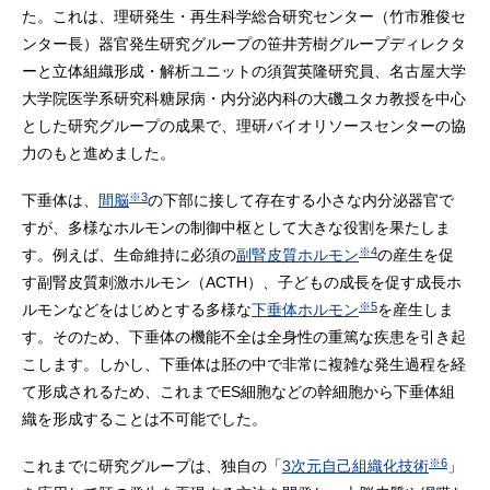
た。これは、理研発生・再生科学総合研究センター（竹市雅俊セ
ンター長）器官発生研究グループの笹井芳樹グループディレクタ
ーと立体組織形成・解析ユニットの須賀英隆研究員、名古屋大学
大学院医学系研究科糖尿病・内分泌内科の大磯ユタカ教授を中心
とした研究グループの成果で、理研バイオリソースセンターの協
力のもと進めました。
※3
下垂体は、
間脳
の下部に接して存在する小さな内分泌器官で
すが、多様なホルモンの制御中枢として大きな役割を果たしま
※4
す。例えば、生命維持に必須の
副腎皮質ホルモン
の産生を促
す副腎皮質刺激ホルモン（ACTH）、子どもの成長を促す成長ホ
※5
ルモンなどをはじめとする多様な
下垂体ホルモン
を産生しま
す。そのため、下垂体の機能不全は全身性の重篤な疾患を引き起
こします。しかし、下垂体は胚の中で非常に複雑な発生過程を経
て形成されるため、これまでES細胞などの幹細胞から下垂体組
織を形成することは不可能でした。
※6
これまでに研究グループは、独自の「
3次元自己組織化技術
」