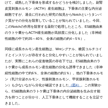
けて、成熟した下垂体を形成するかどうかを検討しました。副腎
皮質刺激ホルモン（ACTH）産生細胞は、下垂体の主要な内分泌
細胞ですが、過去に行われた研究の知見からNotchというタンパ
ク質がその分化を阻害していることが知られていました。今回、
このNotchの作用を阻害する薬剤で処理したところ、ES細胞由来
のラトケ嚢からACTH産生細胞が高頻度に分化しました（非神経
性細胞の中で約35～40％、全体の細胞の約4～5％）。
同様に成長ホルモン産生細胞は、Wntシグナル、糖質コルチコイ
ドとインスリンが存在すると分化しやすいことが知られていまし
たが、実際にこれらの促進物質の存在下では、ES細胞由来のラ
トケ嚢から成長ホルモン産生細胞の分化も誘導できました（非神
経性細胞の中で約6％、全体の細胞の約1％）。他の下垂体ホルモ
ン（乳汁分泌ホルモン、性腺刺激ホルモン、甲状腺刺激ホルモ
ン）も少ないながら分化が確認できました
（図4）
。この実験か
ら、ES細胞由来のラトケ嚢は下垂体の内分泌細胞を生み出す能
力を持つことが分かり、人工下垂体として機能することを立証で
きました。