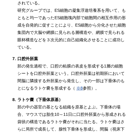
されている。
研究グループでは、ES細胞の凝集浮遊培養系を用いて、も
ともと均一であったES細胞塊内部で細胞間の相互作用の形
成を自発的に促すことにより、ES細胞から分化させた細胞
集団内で大脳や網膜に見られる層構造や、網膜で見られる
眼杯構造などを３次元的に自己組織化させることに成功し
ている。
7.
口腔外胚葉
胚の発生過程で、口腔の粘膜の表皮を形成する1層の細胞
シートを口腔外胚葉という。口腔外胚葉は初期胚において
間脳に隣接する外胚葉から発生し、その一部は下垂体のも
とになるラトケ嚢を形成する（
※8
参照）。
8.
ラトケ嚢（下垂体原基）
胚の中の器官の基となる組織を原基とよぶ。下垂体の場
合、マウスでは胎生10～11日に口腔外胚葉から形成される
袋状の構造であるラトケ嚢がそれに当たる。ラトケ嚢はさ
らに局所で成長して、腺性下垂体を形成し、間脳（視床下