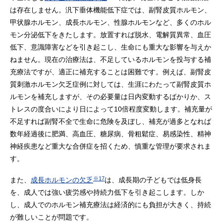
は存在しません。汎下垂体機能低下症では、副腎皮質ホルモン、
甲状腺ホルモン、成長ホルモン、性腺ホルモンなど、多くのホル
モン分泌低下をきたします。放置すれば脱水、電解質異常、血圧
低下、意識障害などを引き起こし、生命にも重大な影響を与えか
ねません。現在の治療法は、不足しているホルモンを投与する補
充療法ですが、適正に補充することは困難です。例えば、副腎皮
質刺激ホルモン欠乏症例に対しては、生涯にわたって副腎皮質ホ
ルモンを補充しますが、その必要量は日内変動するばかりか、ス
トレスの度合いにより日によって10倍程度変動します。補充量が
不足すれば副腎不全で生命に危険を及ぼし、補充が過多となれば
数年経過後に肥満、高血圧、糖尿病、骨粗鬆症、易感染性、精神
神経疾患など重大な合併症を招くため、慎重な管理が要求されま
す。
※17
また、
成長ホルモンの欠乏
は、成長期の子どもでは低身長
を、成人では強い疲労感や持続力低下を引き起こします。しか
し、成人でのホルモン補充療法は経済的にも負担が大きく、持続
が難しいことが問題です。