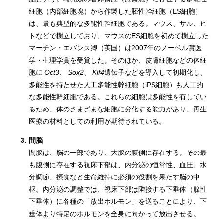
細胞（内部細胞塊）から作製した胚性幹細胞（ES細胞）
は、最も典型的な多能性幹細胞である。マウス、サル、ヒ
トなどで樹立しており、マウスのES細胞を初めて樹立した
マーチン・エバンス卿（英国）は2007年のノーベル賞医
学・生理学賞を受賞した。そのほか、皮膚細胞などの体細
胞に
Oct3
、
Sox2
、
Klf4
遺伝子などを導入して初期化し、
多能性を持たせた人工多能性幹細胞（iPS細胞）も人工的
な多能性幹細胞である。これらの細胞は多能性を有してい
るため、体のさまざまな細胞に分化する能力があり、再生
医療の材料としての利用が期待されている。
3.
間脳
間脳は、脳の一部であり、大脳の腹側に存在する。その最
も腹側に存在する視床下部は、内分泌の恒常性、血圧、水
分調節、摂食など生命維持に必須の役割を果たす脳の中
枢。内分泌の調整では、視床下部は隣接する下垂体（腺性
下垂体）に各種の「放出ホルモン」を送ることにより、下
垂体より特定のホルモンを全身に向かって放出させる。