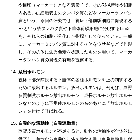
や目印（マーカー）となる遺伝子で、そのRNA産物や細胞
内あるいは細胞表面のタンパク質などをマーカータンパク
質という。今回の研究では、視床下部前駆細胞に発現する
Rxという核タンパク質や下垂体前駆細胞に発現するLim3
を、それらの細胞が分化した指標として使っている。一般
に、マーカータンパク質に対する抗体をウサギなどで作製
し、その抗体に蛍光色素を標識したものを用いて、マーカ
ータンパク質の発現の有無を観察する。
14.
放出ホルモン
視床下部が隣接する下垂体の各種ホルモンを正の制御する
ために放出するホルモン。放出ホルモンは、例えば、副腎
皮質刺激ホルモン放出ホルモン、成長ホルモン放出ホルモ
ンなどのように下垂体ホルモンの名のあとに「放出ホルモ
ン」を付けて呼ばれる。
15.
自発的な活動性（自発運動量）
副腎皮質ホルモンが不足すると、動物の活動性が全体的に
低下し、自分から自発的に体を動かす量（自発運動量）が