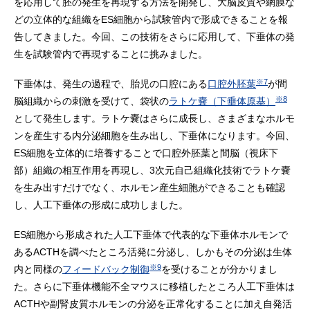
を応用して胚の発生を再現する方法を開発し、大脳皮質や網膜な
どの立体的な組織をES細胞から試験管内で形成できることを報
告してきました。今回、この技術をさらに応用して、下垂体の発
生を試験管内で再現することに挑みました。
※7
下垂体は、発生の過程で、胎児の口腔にある
口腔外胚葉
が間
※8
脳組織からの刺激を受けて、袋状の
ラトケ嚢（下垂体原基）
として発生します。ラトケ嚢はさらに成長し、さまざまなホルモ
ンを産生する内分泌細胞を生み出し、下垂体になります。今回、
ES細胞を立体的に培養することで口腔外胚葉と間脳（視床下
部）組織の相互作用を再現し、3次元自己組織化技術でラトケ嚢
を生み出すだけでなく、ホルモン産生細胞ができることも確認
し、人工下垂体の形成に成功しました。
ES細胞から形成された人工下垂体で代表的な下垂体ホルモンで
あるACTHを調べたところ活発に分泌し、しかもその分泌は生体
※9
内と同様の
フィードバック制御
を受けることが分かりまし
た。さらに下垂体機能不全マウスに移植したところ人工下垂体は
ACTHや副腎皮質ホルモンの分泌を正常化することに加え自発活