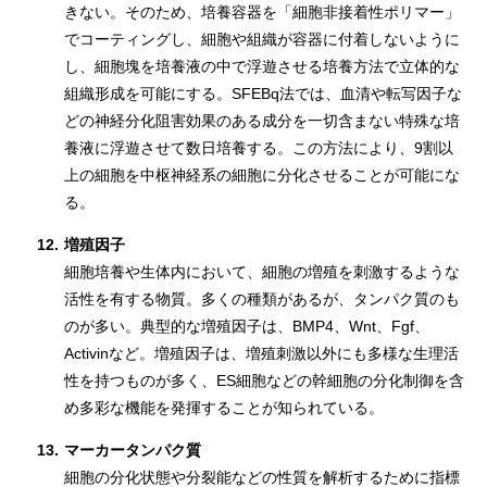
きない。そのため、培養容器を「細胞非接着性ポリマー」
でコーティングし、細胞や組織が容器に付着しないように
し、細胞塊を培養液の中で浮遊させる培養方法で立体的な
組織形成を可能にする。SFEBq法では、血清や転写因子な
どの神経分化阻害効果のある成分を一切含まない特殊な培
養液に浮遊させて数日培養する。この方法により、9割以
上の細胞を中枢神経系の細胞に分化させることが可能にな
る。
12.
増殖因子
細胞培養や生体内において、細胞の増殖を刺激するような
活性を有する物質。多くの種類があるが、タンパク質のも
のが多い。典型的な増殖因子は、BMP4、Wnt、Fgf、
Activinなど。増殖因子は、増殖刺激以外にも多様な生理活
性を持つものが多く、ES細胞などの幹細胞の分化制御を含
め多彩な機能を発揮することが知られている。
13.
マーカータンパク質
細胞の分化状態や分裂能などの性質を解析するために指標