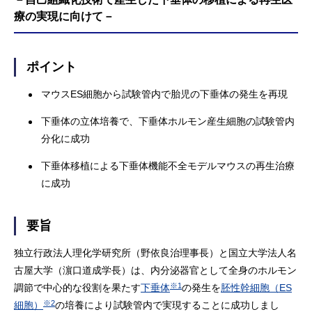
療の実現に向けて－
ポイント
マウスES細胞から試験管内で胎児の下垂体の発生を再現
下垂体の立体培養で、下垂体ホルモン産生細胞の試験管内
分化に成功
下垂体移植による下垂体機能不全モデルマウスの再生治療
に成功
要旨
独立行政法人理化学研究所（野依良治理事長）と国立大学法人名
古屋大学（濵口道成学長）は、内分泌器官として全身のホルモン
※1
調節で中心的な役割を果たす
下垂体
の発生を
胚性幹細胞（ES
※2
細胞）
の培養により試験管内で実現することに成功しまし