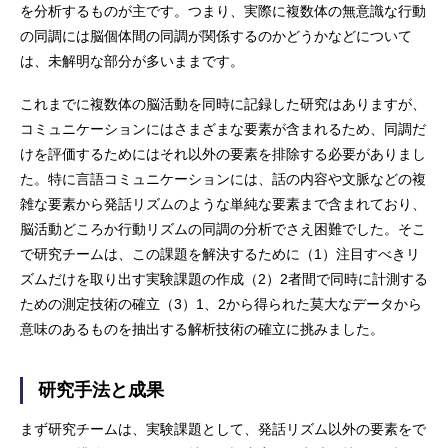
を分析するものが主です。つまり、実際に複数体の無意識な行動
の同調には脳個体間の同調が関係するのかどうかなどについて
は、未解明な部分が多いままです。
これまでに複数体の脳活動を同時に記録した研究はありますが、
コミュニケーションにはさまざまな要素が含まれるため、同調だ
けを評価するためにはそれ以外の要素を排除する必要がありまし
た。特に言語コミュニケーションには、話の内容や文脈などの複
雑な要素から発話リズムのような単純な要素まで含まれており、
脳活動どころか行動リズムの同調の分析でさえ困難でした。そこ
で研究チームは、この課題を解決するために（1）注目すべきリ
ズムだけを取り出す実験課題の作成（2）2者間で同時に計測する
ための測定技術の確立（3）1、2から得られた莫大なデータから
意味のあるものを抽出する解析技術の確立に挑みました。
研究手法と成果
まず研究チームは、実験課題として、発話リズム以外の要素をで