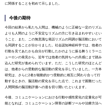
に関係することを初めて示しました。
今後の期待
今回の結果から私たち人間は、機械のように正確な一定のリズム
よりも人間のように不安定なリズムの方に引き込まれやすいとい
うこと、また、この無意識な発話リズムの同調が脳活動において
も同調することが分かりました。社会認知神経科学では、他者の
行動を見てあたかも自分が行動したかのように振る舞うミラーニ
ューロンの発見から、近年では他者の気持ちへの共感にまで踏み
込んだ研究が進められています。ただ、こうした研究のほとんど
は、他者からの受動的な脳活動の変化を示していました。一方本
研究は、さらに2者が能動的かつ受動的に相互に関わり合って行
動するときの、脳活動の変化を示した点で、これまで困難だった
人間関係の脳活動評価への道を切り開いたといえます。
今後、コミュニケーションにおける行動や感性変化の定量化が可
能となれば、コミュニケーション障害の診断ツールや治療方法へ