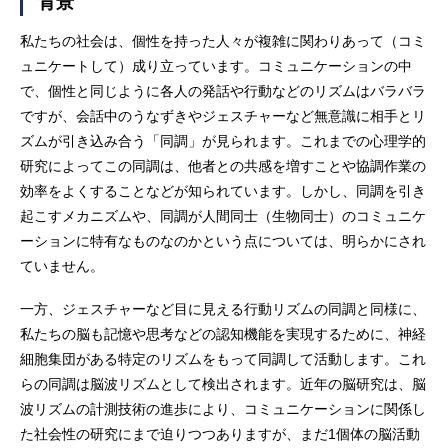
背景
私たちの社会は、個性を持った人々が複雑に関わりあって（コミ
ュニケートして）成り立っています。コミュニケーションの中
で、個性と同じように各人の発話や行動などのリズムはバラバラ
ですが、会話中のうなずきやジェスチャーなど無意識に相手とリ
ズムが引き込み合う「同調」が見られます。これまでの心理学的
研究によってこの同調は、他者との共感を増すことや協調作業の
効率をよくすることなどが知られています。しかし、同調を引き
起こすメカニズムや、同調が人間同士（生物同士）のコミュニケ
ーションに特有なものなのかという点については、明らかにされ
ていません。
一方、ジェスチャーなど目に見える行動リズムの同調と同様に、
私たちの脳も記憶や思考などの認知機能を実現するために、神経
細胞集団がある特定のリズムをもって同調して活動します。これ
らの同調は脳波リズムとして検出されます。近年の脳研究は、脳
波リズムの計測技術の進歩により、コミュニケーションに関係し
た社会性の研究にまで迫りつつありますが、まだ1個体の脳活動