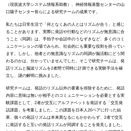
（現筑波大学システム情報系助教）、神経情報基盤センターの山
口陽子センター長らによる研究チームの成果です。
私たちは日常生活で「何となくあの人とはリズムが合う」と感じ
ることがあります。実際に発話や行動などのリズムが無意識に合
うこと（同調）は、手拍子や会話中のうなずきなど、多くのコミ
ュニケーションの場でみられ、社会的にも重要な役割を担ってい
ます。しかし、他者との無意識なリズムの同調が脳活動にどう関
わるのかは、分かっていませんでした。そこで研究チームは、発
話リズムと脳波リズムを2者間で同時に計測できる実験手法を確
立し、謎の解明に挑みました。
研究チームは、発話のリズム以外の要素を排除するために、発話
内容に意味は無いが相手とのコミュニケーションを必要とする実
験課題として、2者が交互にアルファベットを発話する「交互発
話課題」を考案しました。この課題を日本人20ペアに行った結
果、個々の発話リズムは本来異なるにもかかわらず、2者で交互
に発話すると互いの発話リズムが同調することを発見しました。