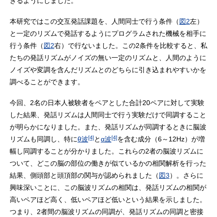
きるようにしました。
本研究ではこの交互発話課題を、人間同士で行う条件（
図2
左）
と一定のリズムで発話するようにプログラムされた機械を相手に
行う条件（
図2
右）で行ないました。この2条件を比較すると、私
たちの発話リズムがノイズの無い一定のリズムと、人間のように
ノイズや変調を含んだリズムとのどちらに引き込まれやすいかを
調べることができます。
今回、2名の日本人被験者をペアとした合計20ペアに対して実験
した結果、発話リズムは人間同士で行う実験だけで同調すること
が明らかになりました。また、発話リズムが同調するときに脳波
[4]
[4]
リズムも同調し、特に
θ波
と
α波
を含む成分（6～12Hz）が増
幅し同調することが分かりました。これらの2者の脳波リズムに
ついて、どこの脳の部位の働きが似ているかの相関解析を行った
結果、側頭部と頭頂部の関与が認められました（
図3
）。さらに
興味深いことに、この脳波リズムの相関は、発話リズムの相関が
高いペアほど高く、低いペアほど低いという結果を示しました。
つまり、2者間の脳波リズムの同調が、発話リズムの同調と密接