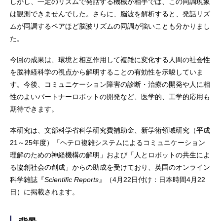
しかし、一定のリズムで発話する機械が相手では、この同調現象
は観測できませんでした。さらに、脳波を解析すると、発話リズ
ムが同調するペアほど脳波リズムの同調が強いことも分かりまし
た。
今回の成果は、環境と相互作用して複雑に変化する人間の社会性
を脳神経科学の視点から解明することの有効性を示唆していま
す。今後、コミュニケーション障害の診断・治療の開発や人に相
性のよいパートナーロボットの開発など、医学的、工学的応用も
期待できます。
本研究は、文部科学省科学研究費補助金、新学術領域研究（平成
21～25年度）「ヘテロ複雑システムによるコミュニケーション
理解のための神経機構の解明」および「人とロボットの共生によ
る協創社会の創成」からの助成を受けており、英国のオンライン
科学雑誌『
Scientific Reports
』（4月22日付け：日本時間4月22
日）に掲載されます。