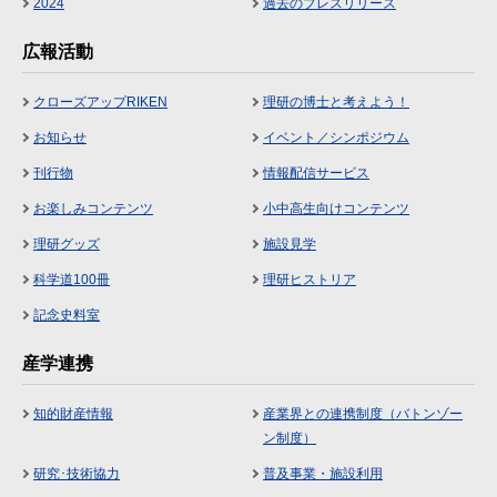
2024
過去のプレスリリース
広報活動
クローズアップRIKEN
理研の博士と考えよう！
お知らせ
イベント／シンポジウム
刊行物
情報配信サービス
お楽しみコンテンツ
小中高生向けコンテンツ
理研グッズ
施設見学
科学道100冊
理研ヒストリア
記念史料室
産学連携
知的財産情報
産業界との連携制度（バトンゾー
ン制度）
研究･技術協力
普及事業・施設利用