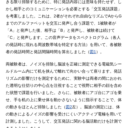
きる限り排除するために、特に発話内容には意味を持たせず、し
かし相手とのコミュニケーションを必要とする「交互発話課題」
を考案しました。これは、2者がそれぞれ自由なリズムでAからG
までのアルファベットを交互に発声し合う課題で、1被験者が
「A」と発声した後、相手は「B」と発声し、被験者は続けて
「C」と発声します。この音声データをスペクトログラム（各人
の発話時に現れる周波数帯域を特定する方法）を用いて、各被験
者の発話時間と発話間隔時間を算出しました（
図1
）。
両被験者は、ノイズを排除し脳波を正確に測定できる電磁気シー
ルドルーム内にて机を挟んで離れて向かい合って座ります。発話
リズムの影響だけを測定するために、実験中は両者の間におかれ
た透明な仕切りの中心点を注視することで視野に相手の顔を含め
た状態で課題を行いました。さらに、被験者にアゴ台にアゴを乗
せ、手を机の上に乗せ体を動かさないように指示することで、体
の動きをほとんど排除しました（
図2
左）。脳波の測定には、体
の動きによるノイズの影響を受けにくいアクティブ電極を用いて
計測しました。こうして、交互発話に関わる脳活動だけを計測で