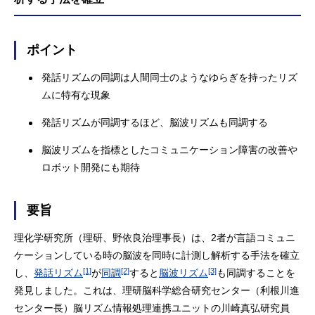
ポイント
発話リズムの同調は人間同士のようなゆらぎを持ったリズ
ムに特有な現象
発話リズムが同調するほど、脳波リズムも同調する
脳波リズムを指標としたコミュニケーション障害の改善や
ロボット開発にも期待
要旨
理化学研究所（理研、野依良治理事長）は、2者が言語コミュニ
ケーションしている時の脳波を同時に計測し解析する手法を確立
[1]
[2]
[3]
し、
発話リズム
が
同調
すると
脳波リズム
も同調することを
発見しました。これは、理研脳科学総合研究センター（利根川進
センター長）脳リズム情報処理連携ユニットの川崎真弘研究員