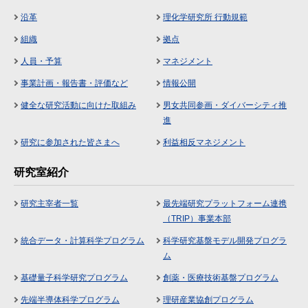
沿革
理化学研究所 行動規範
組織
拠点
人員・予算
マネジメント
事業計画・報告書・評価など
情報公開
健全な研究活動に向けた取組み
男女共同参画・ダイバーシティ推
進
研究に参加された皆さまへ
利益相反マネジメント
研究室紹介
研究主宰者一覧
最先端研究プラットフォーム連携
（TRIP）事業本部
統合データ・計算科学プログラム
科学研究基盤モデル開発プログラ
ム
基礎量子科学研究プログラム
創薬・医療技術基盤プログラム
先端半導体科学プログラム
理研産業協創プログラム