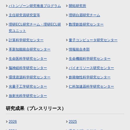
バトンゾーン研究推進プログラム
開拓研究所
主任研究員研究室等
理研白眉研究チーム
理研ECL研究チーム・理研ECL研
数理創造研究センター
究ユニット
計算科学研究センター
量子コンピュータ研究センター
革新知能統合研究センター
情報統合本部
生命医科学研究センター
生命機能科学研究センター
脳神経科学研究センター
バイオリソース研究センター
環境資源科学研究センター
創発物性科学研究センター
光量子工学研究センター
仁科加速器科学研究センター
放射光科学研究センター
研究成果（プレスリリース）
2026
2025