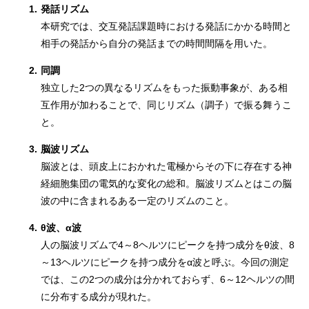
1.
発話リズム
本研究では、交互発話課題時における発話にかかる時間と
相手の発話から自分の発話までの時間間隔を用いた。
2.
同調
独立した2つの異なるリズムをもった振動事象が、ある相
互作用が加わることで、同じリズム（調子）で振る舞うこ
と。
3.
脳波リズム
脳波とは、頭皮上におかれた電極からその下に存在する神
経細胞集団の電気的な変化の総和。脳波リズムとはこの脳
波の中に含まれるある一定のリズムのこと。
4.
θ波、α波
人の脳波リズムで4～8ヘルツにピークを持つ成分をθ波、8
～13ヘルツにピークを持つ成分をα波と呼ぶ。今回の測定
では、この2つの成分は分かれておらず、6～12ヘルツの間
に分布する成分が現れた。