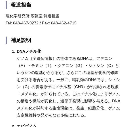
報道担当
理化学研究所 広報室 報道担当
Tel: 048-467-9272 / Fax: 048-462-4715
補足説明
1.
DNAメチル化
ゲノム（全遺伝情報）の実体であるDNAは、アデニン
（A）・チミン（T）・グアニン（G）・シトシン（C）と
いう4つの塩基からなるが、さらにこの塩基が化学的修飾
を受ける場合がある。一般に、哺乳類のDNAでは、シトシ
ン（C）の炭素原子にメチル基（CH3）が付加される現象
「メチル化」が知られている。このメチル化によりゲノム
の構造や機能が変化し、遺伝子発現に影響を与える。DNA
メチル化が関与する生命現象は、発生、細胞分化、ゲノム
安定性維持や発がんなど多岐にわたる。
2.
エピゲノム