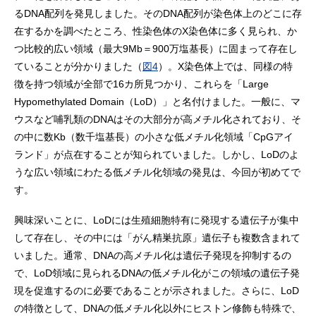
るDNA配列を発見しました。そのDNA配列が染色体上のどこに存
在するかを調べたところ、性染色体のX染色体に多く見られ、か
つ比較的広い領域（最大9Mb＝900万塩基長）に固まって存在し
ていることが分かりました（
図4
）。X染色体上では、同様の特
徴を持つ領域が全部で16カ所見つかり、これらを「Large
Hypomethylated Domain（LoD）」と名付けました。一般に、マ
ウスなど哺乳類のDNAはその大部分が高メチル化されており、そ
の中に数Kb（数千塩基長）の小さな低メチル化領域「CpGアイ
ランド」が点在することが知られていました。しかし、LoDのよ
うな広い領域にわたる低メチル化領域の発見は、今回が初めてで
す。
興味深いことに、LoDには生殖細胞特有に発現する遺伝子が集中
して存在し、その中には「がん精巣抗原」遺伝子も複数含まれて
いました。通常、DNAの高メチル化は遺伝子発現を抑制するの
で、LoD領域に見られるDNAの低メチル化がこの領域の遺伝子発
現を促進するのに必要であることが示されました。さらに、LoD
の特徴として、DNAの低メチル化以外にヒストン修飾も特殊で、