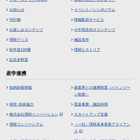
お知らせ
イベント／シンポジウム
刊行物
情報配信サービス
お楽しみコンテンツ
小中高生向けコンテンツ
理研グッズ
施設見学
科学道100冊
理研ヒストリア
記念史料室
産学連携
知的財産情報
産業界との連携制度（バトンゾー
ン制度）
研究･技術協力
普及事業・施設利用
株式会社理研イノベーション
スタートアップ支援
理研コンソーシアム
（一社）理研未来革新アライアン
ス