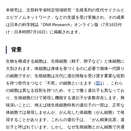
本研究は、文部科学省特定領域研究「生殖系列の世代サイクルと
エピゲノムネットワーク」などの支援を受け実施され、その成果
は日本の科学雑誌『
DNA Research
』オンライン版（7月16日付
け：日本時間7月16日）に掲載されます。
背景
生物を構成する細胞は、生殖細胞（精子、卵子など）と体細胞に
大別されます。体細胞は身体を形づくるのに必要で個体一代限り
の細胞ですが、生殖細胞は次代に遺伝情報を受け渡す重要な役割
を持つ世代をつなぐ「不死」の細胞といえます（
図1
）。これら
の細胞は異なる役割を持つため、そこで働く遺伝子も異なってお
り、生殖細胞だけで発現し機能する遺伝子が多数存在します。興
味深いことに、例えば雄生殖細胞特有の遺伝子の一部は、正常な
体細胞では発現しませんが、がん化した体細胞（がん細胞）で発
現することがあります。これらの遺伝子は、「がん精巣抗原」遺
伝子と呼ばれています。しかし、なぜ生殖細胞とがん細胞で共通