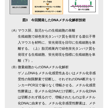
図3 今回開発したDNAメチル化解析技術
（A）
マウス胚、胎児からの生殖細胞の単離
生殖細胞で緑色蛍光タンパク質を発現する遺伝子導
入マウスを材料に、蛍光発現を目印に生殖細胞を単
離する。（上）胎児精巣内で緑色蛍光タンパク質を
発現する生殖細胞、蛍光発現を指標に生殖細胞を単
離（下）。
（B）
微量細胞からのDNAメチル化解析
ゲノムDNAをメチル化感受性あるいはメチル化非感
受性の制限酵素で切断し、それぞれのDNA断片をリ
ンカーPCR法で偏りなく増幅させる。メチル化感受
性酵素は、非メチル化DNAだけ切断しメチル化DNA
は切断されず残るので、増幅されたものは非メチル
化DNAに由来する。メチル化非感受性酵素は、メチ