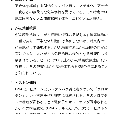
染色体を構成するDNAやタンパク質は、メチル化、アセチ
ル化などの後天的な化学修飾を受けている。この特定の細
胞に固有なゲノム修飾状態全体を、エピゲノムと呼ぶ。
3.
がん精巣抗原
がん精巣抗原は、がん細胞に特有の発現を示す腫瘍抗原の
一種であり、正常な体細胞には存在しないが、精巣内の生
殖細胞だけで発現する。がん精巣抗原はがん細胞の同定に
有効であり、またがんの免疫治療の標的となる可能性も指
摘されている。ヒトには260以上のがん精巣抗原遺伝子が
存在し、その4割以上が性染色体であるX染色体にあること
が知られている。
4.
ヒストン修飾
DNAは、ヒストンというタンパク質に巻きついて「クロマ
チン」という構造を作り核内に収納される。そのクロマチ
ンの構造が変わることで遺伝子のオン・オフが調節される
が、その構造変化はDNAメチル化だけではなく、ヒストン