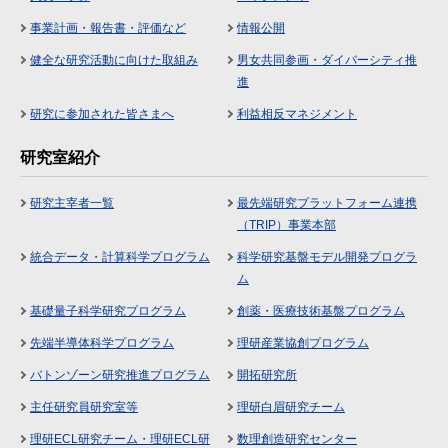
事業計画・報告書・評価など
情報公開
健全な研究活動に向けた取組み
男女共同参画・ダイバーシティ推
進
研究に参加された皆さまへ
利益相反マネジメント
研究室紹介
研究主宰者一覧
最先端研究プラットフォーム連携
（TRIP）事業本部
統合データ・計算科学プログラム
科学研究基盤モデル開発プログラ
ム
基礎量子科学研究プログラム
創薬・医療技術基盤プログラム
先端半導体科学プログラム
理研産業協創プログラム
バトンゾーン研究推進プログラム
開拓研究所
主任研究員研究室等
理研白眉研究チーム
理研ECL研究チーム・理研ECL研
数理創造研究センター