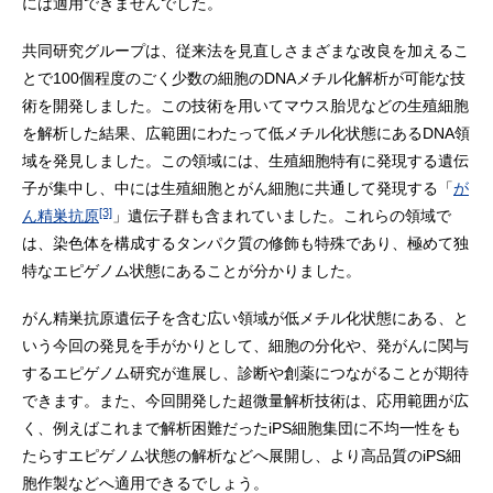
には適用できませんでした。
共同研究グループは、従来法を見直しさまざまな改良を加えるこ
とで100個程度のごく少数の細胞のDNAメチル化解析が可能な技
術を開発しました。この技術を用いてマウス胎児などの生殖細胞
を解析した結果、広範囲にわたって低メチル化状態にあるDNA領
域を発見しました。この領域には、生殖細胞特有に発現する遺伝
子が集中し、中には生殖細胞とがん細胞に共通して発現する「
が
[3]
ん精巣抗原
」遺伝子群も含まれていました。これらの領域で
は、染色体を構成するタンパク質の修飾も特殊であり、極めて独
特なエピゲノム状態にあることが分かりました。
がん精巣抗原遺伝子を含む広い領域が低メチル化状態にある、と
いう今回の発見を手がかりとして、細胞の分化や、発がんに関与
するエピゲノム研究が進展し、診断や創薬につながることが期待
できます。また、今回開発した超微量解析技術は、応用範囲が広
く、例えばこれまで解析困難だったiPS細胞集団に不均一性をも
たらすエピゲノム状態の解析などへ展開し、より高品質のiPS細
胞作製などへ適用できるでしょう。