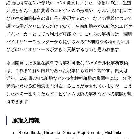
細胞に特有なDNA領域のLoDを発見しました。今後LoDは、生殖
細胞とがん細胞に共通のエピゲノムの形成や、がん細胞において
なぜ生殖細胞特有の遺伝子が発現するのか―などの意義について
調べる手がかりになるだけでなく、生殖細胞やがん細胞のエピゲ
ノムマーカーとしても利用が可能です。これらの解析には、理研
バイオリソースセンターから提供されるGS細胞や各種がん細胞
などのバイオリソースが大きく貢献するものと思われます。
今回開発した微量な試料でも解析可能なDNAメチル化解析技術
は、これまで解析困難であった現象にも適用可能です。例えば、
近年、ES細胞やiPS細胞などの多能性幹細胞の集団中には、分化
状態の異なる細胞集団が混在することが示されていますが、こう
した不均一性をもたらすエピゲノム状態の解析などへの展開が期
待できます。
原論文情報
Rieko Ikeda, Hirosuke Shiura, Koji Numata, Michihiko