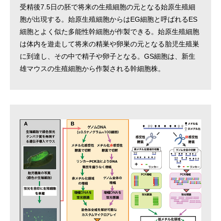
受精後7.5日の胚で将来の生殖細胞の元となる始原生殖細
胞が出現する。始原生殖細胞からはEG細胞と呼ばれるES
細胞とよく似た多能性幹細胞が作製できる。始原生殖細胞
は体内を遊走して将来の精巣や卵巣の元となる胎児生殖巣
に到達し、その中で精子や卵子となる。GS細胞は、新生
雄マウスの生殖細胞から作製される幹細胞株。