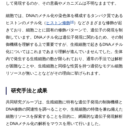
して発現するのか、その意義やメカニズムは不明なままです。
細胞では、DNAのメチル化や染色体を構成するタンパク質である
[4]
ヒストンのメチル化（
ヒストン修飾
）などさまざまな修飾が起
きており、細胞ごとに固有の修飾パターンで、遺伝子の発現を制
御しています。DNAメチル化は遺伝子発現に関わるため、その制
御機構を理解する上で重要ですが、生殖細胞で起きるDNAメチル
化についてはこれまであまり理解が進んでいませんでした。生体
内で発生する生殖細胞の数が限られており、通常の手法では解析
が困難なことや、生殖細胞と同様な性質を持つ適切なモデル細胞
リソースが無いことなどがその理由に挙げられます。
研究手法と成果
共同研究グループは、生殖細胞に特有な遺伝子発現の制御機構と
DNA修飾の関連性を調べることや、生殖細胞の特徴を兼ね備えた
細胞リソースを探索することを目的に、網羅的な遺伝子発現解析
とDNAメチル化の解析をマウスを用いて行いました。