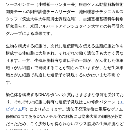
ソースセンター（小幡裕一センター長）疾患ゲノム動態解析技術
開発チームの阿部訓也チームリーダー、池田理恵子テクニカルス
タッフ（筑波大学大学院博士課程在籍）、志浦寛相基礎科学特別
研究員らと、米国アルバートアインシュタイン大学との共同研究
グループによる成果です。
生物を構成する細胞は、次代に遺伝情報を伝える生殖細胞と体を
構成する体細胞に大別され、それぞれで働く遺伝子も大きく異な
ります。一方、生殖細胞特有な遺伝子の一部が、がん化した体細
胞（がん細胞）で発現することが知られていますが、なぜ生殖細
胞とがん細胞で共通した遺伝子が発現するのかはいまだ不明で
す。
染色体を構成するDNAやタンパク質はさまざまな修飾を受けてお
り、それぞれの細胞に特有な遺伝子発現はこの修飾パターン（
エ
[2]
ピゲノム
）により起こります。遺伝子発現制御に重要なゲノム
修飾の1つであるDNAメチル化の解析には従来大量の細胞が必要
だったため、ごく少数しか得られないマウス胎児の生殖細胞など