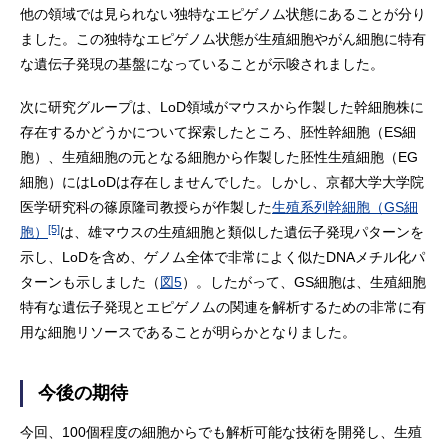
他の領域では見られない独特なエピゲノム状態にあることが分り
ました。この独特なエピゲノム状態が生殖細胞やがん細胞に特有
な遺伝子発現の基盤になっていることが示唆されました。
次に研究グループは、LoD領域がマウスから作製した幹細胞株に
存在するかどうかについて探索したところ、胚性幹細胞（ES細
胞）、生殖細胞の元となる細胞から作製した胚性生殖細胞（EG
細胞）にはLoDは存在しませんでした。しかし、京都大学大学院
医学研究科の篠原隆司教授らが作製した
生殖系列幹細胞（GS細
[5]
胞）
は、雄マウスの生殖細胞と類似した遺伝子発現パターンを
示し、LoDを含め、ゲノム全体で非常によく似たDNAメチル化パ
ターンも示しました（
図5
）。したがって、GS細胞は、生殖細胞
特有な遺伝子発現とエピゲノムの関連を解析するための非常に有
用な細胞リソースであることが明らかとなりました。
今後の期待
今回、100個程度の細胞からでも解析可能な技術を開発し、生殖