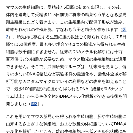
マウスの生殖細胞は、受精後7.5日胚に初めて出現し、その後、
体内を遊走して受精後11.5日前後に将来の精巣や卵巣となる胎児
期生殖巣にたどり着きます。この生殖巣内で配偶子形成が進み、
雌雄それぞれの生殖細胞、すなわち卵子と精子が作られます（
図
2
）。胎児内に存在する生殖細胞の数はごく限られており、7.5日
胚では50個程度、最も多い場合でも1つの胎児から得られる生殖
細胞は数千個にすぎません。従来のDNAメチル化解析には十万～
百万個ほどの細胞が必要なため、マウス胎児の生殖細胞には適用
できません。そこで、共同研究グループは、従来法を見直し、偏
りの少ないDNA増幅法など実験条件の最適化や、染色体全域が解
析可能なカスタムマイクロアレイの利用などの改良を加えること
で、最少100個程度の細胞から得られるDNA（総量が0.5ナノグ
ラム以上）から染色体全体のDNAメチル化解析ができる技術を開
発しました（
図3
）。
これを用いてマウス胎児から得られる生殖細胞、胚や生殖細胞に
由来するさまざまな幹細胞、および数種の体細胞についてDNAメ
チル化を解析したところ、雄の生殖細胞から低メチル化状態にあ