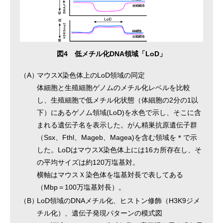
図4 低メチル化DNA領域「LoD」
（A）
マウスX染色体上のLoD領域の同定
体細胞と生殖細胞ゲノムのメチル化レベルを比較
し、生殖細胞で低メチル化状態（体細胞の2分の1以
下）にあるゲノム領域(LoD)を水色で示し、そこに含
まれる遺伝子名を表示した。がん精巣抗原遺伝子群
（Ssx、Fthl、Mageb、Magea)を含む領域を＊で示
した。LoDはマウスX染色体上には16カ所存在し、そ
の平均サイズは約120万塩基対。
横軸はマウスＸ染色体を塩基対長で表してある
（Mbp＝100万塩基対長）。
（B）
LoD領域のDNAメチル化、ヒストン修飾（H3K9ジメ
チル化）、遺伝子発現パターンの模式図