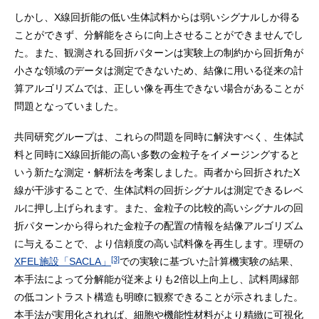
しかし、X線回折能の低い生体試料からは弱いシグナルしか得る
ことができず、分解能をさらに向上させることができませんでし
た。また、観測される回折パターンは実験上の制約から回折角が
小さな領域のデータは測定できないため、結像に用いる従来の計
算アルゴリズムでは、正しい像を再生できない場合があることが
問題となっていました。
共同研究グループは、これらの問題を同時に解決すべく、生体試
料と同時にX線回折能の高い多数の金粒子をイメージングすると
いう新たな測定・解析法を考案しました。両者から回折されたX
線が干渉することで、生体試料の回折シグナルは測定できるレベ
ルに押し上げられます。また、金粒子の比較的高いシグナルの回
折パターンから得られた金粒子の配置の情報を結像アルゴリズム
に与えることで、より信頼度の高い試料像を再生します。理研の
[3]
XFEL施設「SACLA」
での実験に基づいた計算機実験の結果、
本手法によって分解能が従来よりも2倍以上向上し、試料周縁部
の低コントラスト構造も明瞭に観察できることが示されました。
本手法が実用化されれば、細胞や機能性材料がより精緻に可視化