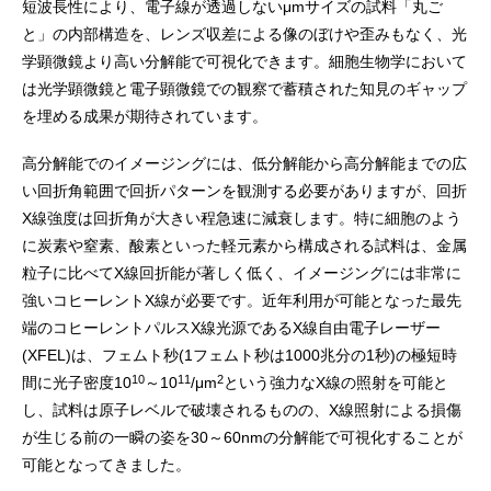
短波長性により、電子線が透過しないμmサイズの試料「丸ご
と」の内部構造を、レンズ収差による像のぼけや歪みもなく、光
学顕微鏡より高い分解能で可視化できます。細胞生物学において
は光学顕微鏡と電子顕微鏡での観察で蓄積された知見のギャップ
を埋める成果が期待されています。
高分解能でのイメージングには、低分解能から高分解能までの広
い回折角範囲で回折パターンを観測する必要がありますが、回折
X線強度は回折角が大きい程急速に減衰します。特に細胞のよう
に炭素や窒素、酸素といった軽元素から構成される試料は、金属
粒子に比べてX線回折能が著しく低く、イメージングには非常に
強いコヒーレントX線が必要です。近年利用が可能となった最先
端のコヒーレントパルスX線光源であるX線自由電子レーザー
(XFEL)は、フェムト秒(1フェムト秒は1000兆分の1秒)の極短時
10
11
2
間に光子密度10
～10
/μm
という強力なX線の照射を可能と
し、試料は原子レベルで破壊されるものの、X線照射による損傷
が生じる前の一瞬の姿を30～60nmの分解能で可視化することが
可能となってきました。