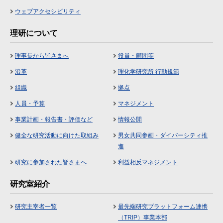
ウェブアクセシビリティ
理研について
理事長から皆さまへ
役員・顧問等
沿革
理化学研究所 行動規範
組織
拠点
人員・予算
マネジメント
事業計画・報告書・評価など
情報公開
健全な研究活動に向けた取組み
男女共同参画・ダイバーシティ推
進
研究に参加された皆さまへ
利益相反マネジメント
研究室紹介
研究主宰者一覧
最先端研究プラットフォーム連携
（TRIP）事業本部