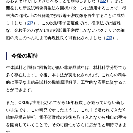
おおよそ1桁押し上げられることを確認しました（
図2
）。また、
開発した新規試料像再生法を回折パターンに適用することで、従
来法の2倍以上の分解能で投影電子密度像を再生することに成功
しました（
図3
）。この投影電子密度像では、従来法では困難
な、金粒子のわずか1％の投影電子密度しかないバクテリアの細
胞の周囲のべん毛まで再現性良く可視化されました（
図3
）。
今後の期待
生体試料と同様に回折能が低い非結晶試料は、材料科学分野でも
多く存在します。今後、本手法が実用化されれば、これらの科学
的に重要な非結晶試料の機能原理解明、工学的な応用に資するこ
とができます。
また、CXDIは実用化されてから15年程度しか経っていない新し
い手法です。この研究で示したように、これまで培われてきたX
線結晶構造解析、電子顕微鏡の技術を取り入れながら独自の手法
を開発していくことで、その可能性がさらに広がると期待できま
す。