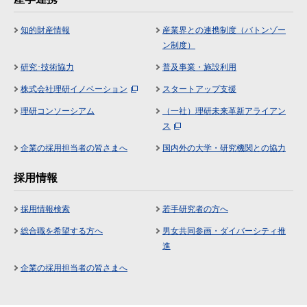
知的財産情報
産業界との連携制度（バトンゾー
ン制度）
研究･技術協力
普及事業・施設利用
株式会社理研イノベーション
スタートアップ支援
理研コンソーシアム
（一社）理研未来革新アライアン
ス
企業の採用担当者の皆さまへ
国内外の大学・研究機関との協力
採用情報
採用情報検索
若手研究者の方へ
総合職を希望する方へ
男女共同参画・ダイバーシティ推
進
企業の採用担当者の皆さまへ