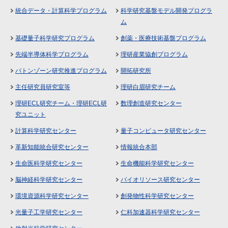
統合データ・計算科学プログラム
科学研究基盤モデル開発プログラ
ム
基礎量子科学研究プログラム
創薬・医療技術基盤プログラム
先端半導体科学プログラム
理研産業協創プログラム
バトンゾーン研究推進プログラム
開拓研究所
主任研究員研究室等
理研白眉研究チーム
理研ECL研究チーム・理研ECL研
数理創造研究センター
究ユニット
計算科学研究センター
量子コンピュータ研究センター
革新知能統合研究センター
情報統合本部
生命医科学研究センター
生命機能科学研究センター
脳神経科学研究センター
バイオリソース研究センター
環境資源科学研究センター
創発物性科学研究センター
光量子工学研究センター
仁科加速器科学研究センター