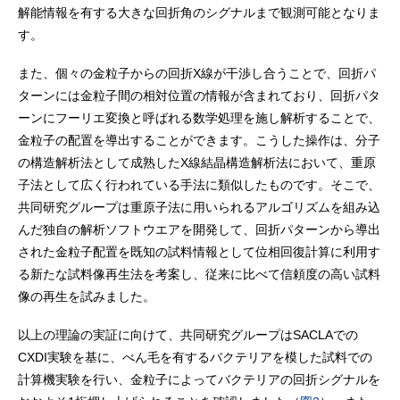
解能情報を有する大きな回折角のシグナルまで観測可能となりま
す。
また、個々の金粒子からの回折X線が干渉し合うことで、回折パ
ターンには金粒子間の相対位置の情報が含まれており、回折パタ
ーンにフーリエ変換と呼ばれる数学処理を施し解析することで、
金粒子の配置を導出することができます。こうした操作は、分子
の構造解析法として成熟したX線結晶構造解析法において、重原
子法として広く行われている手法に類似したものです。そこで、
共同研究グループは重原子法に用いられるアルゴリズムを組み込
んだ独自の解析ソフトウエアを開発して、回折パターンから導出
された金粒子配置を既知の試料情報として位相回復計算に利用す
る新たな試料像再生法を考案し、従来に比べて信頼度の高い試料
像の再生を試みました。
以上の理論の実証に向けて、共同研究グループはSACLAでの
CXDI実験を基に、べん毛を有するバクテリアを模した試料での
計算機実験を行い、金粒子によってバクテリアの回折シグナルを