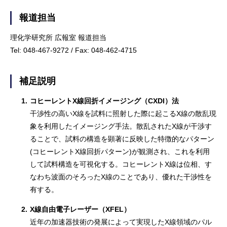
報道担当
理化学研究所 広報室 報道担当
Tel: 048-467-9272 / Fax: 048-462-4715
補足説明
1.
コヒーレントX線回折イメージング（CXDI）法
干渉性の高いX線を試料に照射した際に起こるX線の散乱現
象を利用したイメージング手法。散乱されたX線が干渉す
ることで、試料の構造を顕著に反映した特徴的なパターン
(コヒーレントX線回折パターン)が観測され、これを利用
して試料構造を可視化する。コヒーレントX線は位相、す
なわち波面のそろったX線のことであり、優れた干渉性を
有する。
2.
X線自由電子レーザー（XFEL）
近年の加速器技術の発展によって実現したX線領域のパル