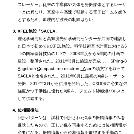
スレーザー。従来の半導体や気体を発振媒体とするレーザ
ーとは異なり、真空中を高速で移動する電子ビームを媒体
とするため、原理的な波長の制限はない。
3.
XFEL施設「SACLA」
理化学研究所と高輝度光科学研究センターが共同で建設し
た日本で初めてのXFEL施設。科学技術基本計画における5
つの国家基幹技術の1つで、2006年度から5年間の計画で
建設・整備された。2011年3月に施設が完成し、
S
Pring-8
A
ngstrom
C
ompact free electron
LA
serの頭文字を取って
SACLAと命名された。2011年6月に最初のX線レーザーを
発振、2012年3月から供用を開始した。CXDI法に必要な強
強度かつ干渉性に優れたX線を、フェムト秒極短パルスと
して供給する。
4.
位相回復法
回折パターンは、試料で回折されたX線の振幅情報のみを
反映したもので、正しい像を再生するためには位相情報が
必要になる。振幅情報から位相情報を取得する手順のこ