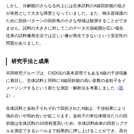
しかし、分解能のさらなる向上には生体試料のX線回折能の低さ
が依然として大きな障壁となっていました。また、検出器保護の
ために回折パターンの回折角の小さな領域は観測することができ
ません。試料の大きさに対してこのデータ欠損範囲が広い場合、
従来の試料像再生法では正しい像が再生できないという安定性の
問題がありました。
研究手法と成果
共同研究グループは、CXDI法の基本原理でもあるX線の干渉現象
に着目し、生体試料と同時にX線回折能の高い多数の金粒子をイ
メージングするという新たな測定・解析法を考案しました（
図
2
）。
生体試料と金粒子それぞれで回折されたX線は、干渉効果により
強め合いや弱め合いが起こります。金粒子の単位体積当たりの回
折能は生体試料の10倍程度高いため、生体試料由来の回折シグナ
ルを測定できるレベルまで効果的に押し上げることができ、高分