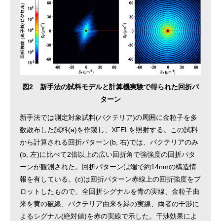
図2 新手法の試料モデルと計算機実験で得られた回折パ
ターン
新手法では測定対象試料(バクテリア)の周囲に金粒子を多
数散布した試料(a)を作製し、XFELを照射する。この試料
から計算される回折パターン(b, 右)では、バクテリアのみ
(b, 左)に比べて2倍以上の広い回折角で強強度の回折パタ
ーンが観測された。回折パターンは端で約14nmの構造情
報を有している。(c)は回折パターン赤線上の回折強度をプ
ロットしたもので、全回折シグナルを青の実線、金粒子由
来を黄の破線、バクテリア由来を緑の実線、両者の干渉に
よるシグナル(絶対値)を赤の実線で示した。干渉効果によ