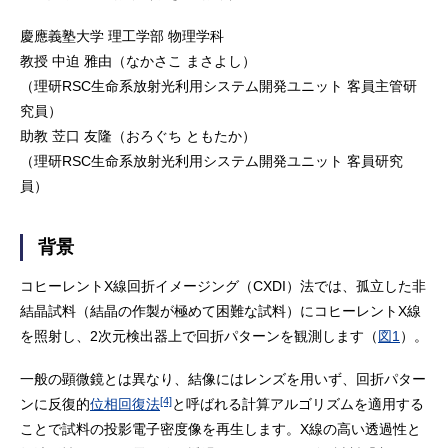
慶應義塾大学 理工学部 物理学科
教授 中迫 雅由（なかさこ まさよし）
（理研RSC生命系放射光利用システム開発ユニット 客員主管研
究員）
助教 苙口 友隆（おろぐち ともたか）
（理研RSC生命系放射光利用システム開発ユニット 客員研究
員）
背景
コヒーレントX線回折イメージング（CXDI）法では、孤立した非
結晶試料（結晶の作製が極めて困難な試料）にコヒーレントX線
を照射し、2次元検出器上で回折パターンを観測します（
図1
）。
一般の顕微鏡とは異なり、結像にはレンズを用いず、回折パター
[4]
ンに反復的
位相回復法
と呼ばれる計算アルゴリズムを適用する
ことで試料の投影電子密度像を再生します。X線の高い透過性と