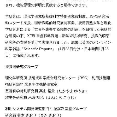
され、機能原理の解明に貢献すると期待できます。
本研究は、理化学研究所基礎科学特別研究員制度、JSPS研究活
動スタート支援、理研戦略的研究展開事業、慶應義塾大学と理化
学研究所による「世界を先導する知性の創造」を目指した包括的
な連携の下、XFEL重点戦略課題、新学術領域研究、挑戦的萌芽
研究等の支援を受けて実施されました。成果は英国のオンライン
科学雑誌『Scientific Reports』（1月28日付け：日本時間1月28
日）に掲載されます。
※共同研究グループ
理化学研究所 放射光科学総合研究センター（RSC） 利用技術開
拓研究部門 米倉生体機構研究室
基礎科学特別研究員 高山 裕貴（たかやま ゆうき）
准主任研究員 米倉 功治（よねくら こうじ）
利用システム開発研究部門 生物試料基盤グループ
研究員 眞木 さおり（まき さおり）