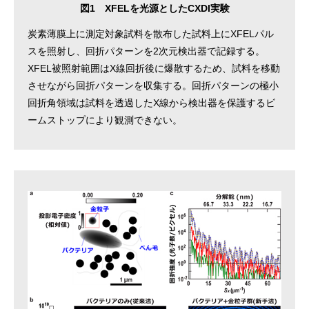
図1 XFELを光源としたCXDI実験
炭素薄膜上に測定対象試料を散布した試料上にXFELパル
スを照射し、回折パターンを2次元検出器で記録する。
XFEL被照射範囲はX線回折後に爆散するため、試料を移動
させながら回折パターンを収集する。回折パターンの極小
回折角領域は試料を透過したX線から検出器を保護するビ
ームストップにより観測できない。