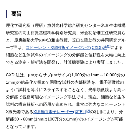
要旨
理化学研究所（理研）放射光科学総合研究センター米倉生体機構
研究室の高山裕貴基礎科学特別研究員、米倉功治准主任研究員ら
と、慶應義塾大学の中迫雅由教授、苙口友隆助教の共同研究グル
※
[1]
ープ
は、
コヒーレントX線回折イメージング(CXDI)法
による
細胞など生体試料のイメージングの分解能と信頼性を大幅に向上
できる測定・解析法を開発し、計算機実験により実証しました。
CXDI法は、μｍからサブμｍサイズ(1,000分の1mm～10,000分の
1mm)の結晶化が極めて困難な試料の内部構造を、電子顕微鏡の
ように試料を薄片にスライスすることなく、光学顕微鏡より高い
分解能で観察可能なイメージング手法です。現在、細胞など生体
試料の構造解析への応用が進められ、非常に強力なコヒーレント
[2]
X線光源である
X線自由電子レーザー(XFEL)
の利用により、分
解能30～60nm(1nmは100万分の1mm)でのイメージングが可能
となっています。