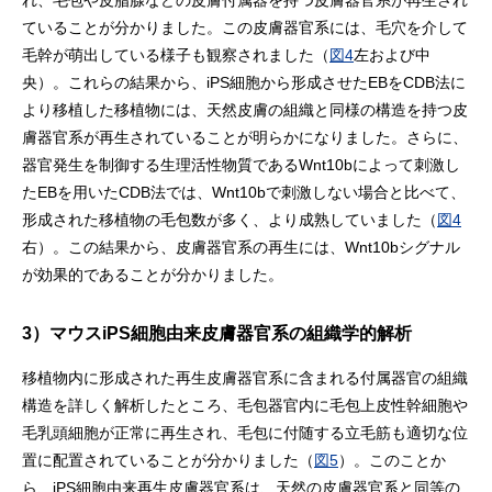
れ、毛包や皮脂腺などの皮膚付属器を持つ皮膚器官系が再生され
ていることが分かりました。この皮膚器官系には、毛穴を介して
毛幹が萌出している様子も観察されました（
図4
左および中
央）。これらの結果から、iPS細胞から形成させたEBをCDB法に
より移植した移植物には、天然皮膚の組織と同様の構造を持つ皮
膚器官系が再生されていることが明らかになりました。さらに、
器官発生を制御する生理活性物質であるWnt10bによって刺激し
たEBを用いたCDB法では、Wnt10bで刺激しない場合と比べて、
形成された移植物の毛包数が多く、より成熟していました（
図4
右）。この結果から、皮膚器官系の再生には、Wnt10bシグナル
が効果的であることが分かりました。
3）マウスiPS細胞由来皮膚器官系の組織学的解析
移植物内に形成された再生皮膚器官系に含まれる付属器官の組織
構造を詳しく解析したところ、毛包器官内に毛包上皮性幹細胞や
毛乳頭細胞が正常に再生され、毛包に付随する立毛筋も適切な位
置に配置されていることが分かりました（
図5
）。このことか
ら、iPS細胞由来再生皮膚器官系は、天然の皮膚器官系と同等の