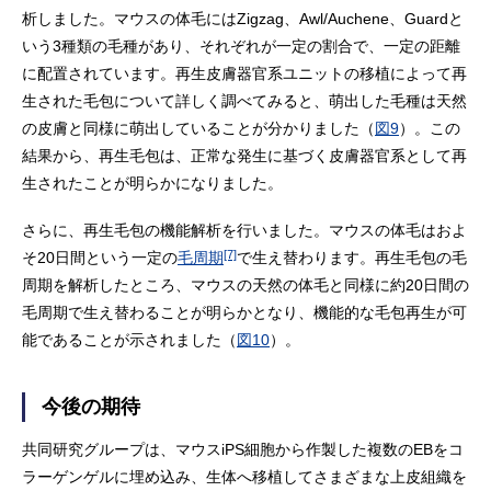
析しました。マウスの体毛にはZigzag、Awl/Auchene、Guardと
いう3種類の毛種があり、それぞれが一定の割合で、一定の距離
に配置されています。再生皮膚器官系ユニットの移植によって再
生された毛包について詳しく調べてみると、萌出した毛種は天然
の皮膚と同様に萌出していることが分かりました（
図9
）。この
結果から、再生毛包は、正常な発生に基づく皮膚器官系として再
生されたことが明らかになりました。
さらに、再生毛包の機能解析を行いました。マウスの体毛はおよ
[7]
そ20日間という一定の
毛周期
で生え替わります。再生毛包の毛
周期を解析したところ、マウスの天然の体毛と同様に約20日間の
毛周期で生え替わることが明らかとなり、機能的な毛包再生が可
能であることが示されました（
図10
）。
今後の期待
共同研究グループは、マウスiPS細胞から作製した複数のEBをコ
ラーゲンゲルに埋め込み、生体へ移植してさまざまな上皮組織を