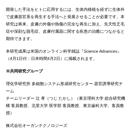
開発した手法をヒトに応用するには、生体内移植を経ずに生体外
で皮膚器官系を再生する手法へと発展させることが必要です。本
研究は将来、皮膚の外傷や熱傷の完全な再生に加え、先天性乏毛
症や深刻な脱毛症、皮膚付属器に関する疾患の治癒につながると
期待できます。
本研究成果は米国のオンライン科学雑誌『
Science Advances
』
（4月1日付：日本時間4月2日）に掲載されます。
※共同研究グループ
理化学研究所 多細胞システム形成研究センター 器官誘導研究チ
ーム
チームリーダー 辻 孝（つじ たかし）（東京理科大学 総合研究機
構 客員教授、北里大学 医学部 客員教授、東京歯科大学、客員教
授）
株式会社オーガンテクノロジーズ