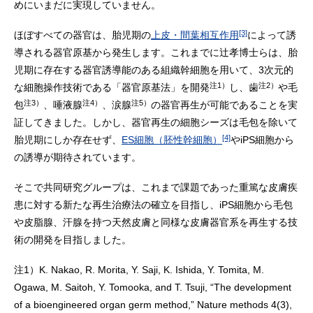
めにいまだに実現していません。
[3]
ほぼすべての器官は、胎児期の
上皮・間葉相互作用
によって誘
導される器官原基から発生します。これまでに辻孝博士らは、胎
児期に存在する器官誘導能のある組織幹細胞を用いて、3次元的
注1）
注2）
な細胞操作技術である「器官原基法」を開発
し、歯
や毛
注3）
注4）
注5）
包
、唾液腺
、涙腺
の器官再生が可能であることを実
証してきました。しかし、器官再生の細胞シーズは毛包を除いて
[4]
胎児期にしか存在せず、
ES細胞（胚性幹細胞）
やiPS細胞から
の誘導が期待されています。
そこで共同研究グループは、これまで課題であった重篤な皮膚疾
患に対する新たな再生治療法の確立を目指し、iPS細胞から毛包
や皮脂腺、汗腺を持つ天然皮膚と同様な皮膚器官系を再生する技
術の開発を目指しました。
注1）
K. Nakao, R. Morita, Y. Saji, K. Ishida, Y. Tomita, M.
Ogawa, M. Saitoh, Y. Tomooka, and T. Tsuji, “The development
of a bioengineered organ germ method,” Nature methods 4(3),