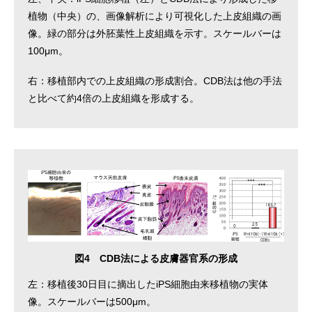
植物（中央）の、画像解析により可視化した上皮組織の画
像。緑の部分は外胚葉性上皮組織を示す。スケールバーは
100μm。
右：移植部内での上皮組織の形成割合。CDB法は他の手法
と比べて約4倍の上皮組織を形成する。
図4 CDB法による皮膚器官系の形成
左：移植後30日目に摘出したiPS細胞由来移植物の実体
像。スケールバーは500μm。