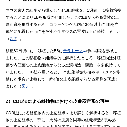
マウス歯肉の細胞から樹立したiPS細胞株を、1週間、低接着培養
することによりEBを形成させました。このEBから外胚葉性の上
皮組織を形成するため、コラーゲンゲル内に30個以上のEBを立
体的に配置したものを免疫不全マウスの腎皮膜下に移植しました
（
図2
）。
[5]
移植30日後には、移植したEBは
テラトーマ
様の組織を形成し
ました。この移植物を組織学的に解析したところ、移植物は外胚
葉や内胚葉性の上皮組織からなる空洞構造（嚢胞）を多数持って
いました。CDB法を用いると、iPS細胞単独移植や単一のEBを移
植した場合と比較して、約4倍の上皮組織からなる嚢胞を形成し
ました（
図3
）。
2）CDB法による移植物における皮膚器官系の再生
CDB法による移植物内の上皮組織をより詳しく解析すると、移植
物の上皮組織の一部に、天然の皮膚と同等の組織構造が形成さ