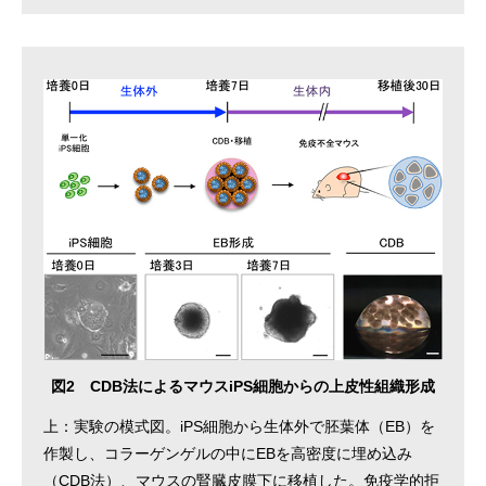
図2 CDB法によるマウスiPS細胞からの上皮性組織形成
上：実験の模式図。iPS細胞から生体外で胚葉体（EB）を
作製し、コラーゲンゲルの中にEBを高密度に埋め込み
（CDB法）、マウスの腎臓皮膜下に移植した。免疫学的拒