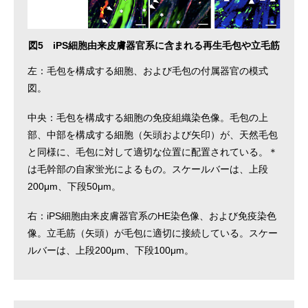
図5 iPS細胞由来皮膚器官系に含まれる再生毛包や立毛筋
左：毛包を構成する細胞、および毛包の付属器官の模式
図。
中央：毛包を構成する細胞の免疫組織染色像。毛包の上
部、中部を構成する細胞（矢頭および矢印）が、天然毛包
と同様に、毛包に対して適切な位置に配置されている。＊
は毛幹部の自家蛍光によるもの。スケールバーは、上段
200μm、下段50μm。
右：iPS細胞由来皮膚器官系のHE染色像、および免疫染色
像。立毛筋（矢頭）が毛包に適切に接続している。スケー
ルバーは、上段200μm、下段100μm。