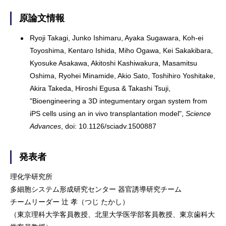
原論文情報
Ryoji Takagi, Junko Ishimaru, Ayaka Sugawara, Koh-ei
Toyoshima, Kentaro Ishida, Miho Ogawa, Kei Sakakibara,
Kyosuke Asakawa, Akitoshi Kashiwakura, Masamitsu
Oshima, Ryohei Minamide, Akio Sato, Toshihiro Yoshitake,
Akira Takeda, Hiroshi Egusa & Takashi Tsuji,
"Bioengineering a 3D integumentary organ system from
iPS cells using an in vivo transplantation model",
Science
Advances
, doi: 10.1126/sciadv.1500887
発表者
理化学研究所
多細胞システム形成研究センター 器官誘導研究チーム
チームリーダー 辻 孝（つじ たかし）
（東京理科大学客員教授、北里大学医学部客員教授、東京歯科大