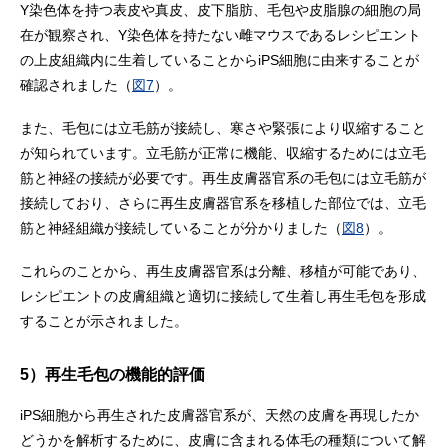
Y染色体を持つ表皮や真皮、皮下脂肪、毛包や皮脂腺の細胞の局
在が観察され、Y染色体を持たない雌マウスであるレシピエント
の上皮組織内に生着していることからiPS細胞に由来することが
確認されました（
図7
）。
また、毛包には立毛筋が接続し、寒さや緊張により収縮すること
が知られています。立毛筋が正常に機能、収縮するためには立毛
筋と神経の接続が必要です。再生皮膚器官系の毛包には立毛筋が
接続しており、さらに再生皮膚器官系を移植した部位では、立毛
筋と神経組織が接続していることが分かりました（
図8
）。
これらのことから、再生皮膚器官系は分離、移植が可能であり、
レシピエントの皮膚組織と適切に接続して生着し再生毛包を形成
することが示されました。
5）再生毛包の機能的評価
iPS細胞から再生された皮膚器官系が、天然の皮膚を再現したか
どうかを解析するために、皮膚に含まれる体毛の種類について解