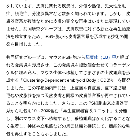
をしています。皮膚に関わる疾患は、外傷や熱傷、先天性乏毛
症、脱毛症、分泌腺異常など数多く知られています。しかし、皮
膚器官系が複雑なために皮膚の完全な再生はいまだに実現してい
ません。共同研究グループは、皮膚疾患に対する新たな再生治療
法を確立するため、iPS細胞から皮膚器官系を形成する技術の開
発を目指しました。
[2]
共同研究グループは、マウスiPS細胞から
胚葉体（EB）
と呼ば
れる凝集塊を形成させ、この凝集塊を複数個合わせてコラーゲン
ゲルに埋め込み、マウス生体へ移植してさまざまの上皮組織を形
成する「Clustering-Dependent embryoid Body：CDB法」を開発
しました。この移植物内部には、上皮層や真皮層、皮下脂肪層、
毛包や皮脂腺を持つ天然皮膚と同様の皮膚器官系が再生されてい
ることを明らかにしました。さらに、このiPS細胞由来皮膚器官
系から毛包を10～20本含む「再生皮膚器官系ユニット」を分離
し、別のマウス皮下へ移植すると、移植組織はがん化することな
く生着し、神経や立毛筋などの周囲組織と接続して、機能的な毛
包を再生することも示しました。