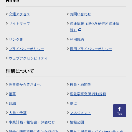
Home
交通アクセス
お問い合わせ
サイトマップ
調達情報（理化学研究所調達情
報）
リンク集
利用規約
プライバシーポリシー
採用プライバシーポリシー
ウェブアクセシビリティ
理研について
理事長から皆さまへ
役員・顧問等
沿革
理化学研究所 行動規範
組織
拠点
人員・予算
マネジメント
Top
事業計画・報告書・評価など
情報公開
健全な研究活動に向けた取組み
男女共同参画・ダイバーシティ推