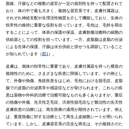
脂腺、汗腺などの複数の器官が一定の規則性を持って配置されて
おり、体の中で最も大きく、複雑な器官系です。皮膚付属器は、
それぞれ神経支配や生理活性物質を介して機能しており、生体の
恒常性の維持に重要な役割を担っています。毛包は、毛幹を萌出
することによって、体表の保護や保温、皮膚創傷治癒時の細胞の
供給源としての役割を担っています。一方、皮脂腺は皮脂の分泌
による生体の保護、汗腺は水分供給と排せつを調節していること
が知られています（
図1
）。
皮膚は、個体の恒常性に重要であり、皮膚付属器を持った構造の
複雑性のために、さまざまな疾患に関係しています。その例とし
て、外傷や熱傷、免疫疾患をはじめ、毛包における脱毛症、皮脂
腺での皮脂の分泌異常や感染症などが挙げられます。これらの疾
患は薬物や外科的治療で治癒可能なものも多くありますが、重症
の熱傷や外傷、先天性乏毛症、汎発性脱毛症など難治性の先天性
皮膚疾患の治療には、再生医療の適用が期待されています。例え
ば、重度熱傷に対する治療として再生上皮細胞シートが用いられ
ています。しかし、皮膚器官系の完全な再生は、その複雑さのた