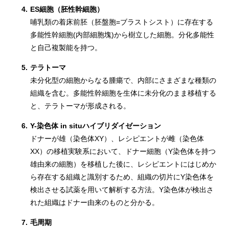
4.
ES細胞（胚性幹細胞）
哺乳類の着床前胚（胚盤胞=ブラストシスト）に存在する
多能性幹細胞(内部細胞塊)から樹立した細胞。分化多能性
と自己複製能を持つ。
5.
テラトーマ
未分化型の細胞からなる腫瘍で、内部にさまざまな種類の
組織を含む。多能性幹細胞を生体に未分化のまま移植する
と、テラトーマが形成される。
6.
Y-染色体 in situハイブリダイゼーション
ドナーが雄（染色体XY）、レシピエントが雌（染色体
XX）の移植実験系において、ドナー細胞（Y染色体を持つ
雄由来の細胞）を移植した後に、レシピエントにはじめか
ら存在する組織と識別するため、組織の切片にY染色体を
検出させる試薬を用いて解析する方法。Y染色体が検出さ
れた組織はドナー由来のものと分かる。
7.
毛周期