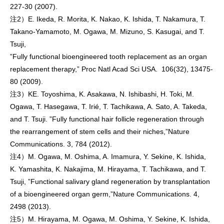
227-30 (2007).
注2）
E. Ikeda, R. Morita, K. Nakao, K. Ishida, T. Nakamura, T.
Takano-Yamamoto, M. Ogawa, M. Mizuno, S. Kasugai, and T.
Tsuji,
”Fully functional bioengineered tooth replacement as an organ
replacement therapy,” Proc Natl Acad Sci USA. 106(32), 13475-
80 (2009).
注3）
KE. Toyoshima, K. Asakawa, N. Ishibashi, H. Toki, M.
Ogawa, T. Hasegawa, T. Irié, T. Tachikawa, A. Sato, A. Takeda,
and T. Tsuji. ”Fully functional hair follicle regeneration through
the rearrangement of stem cells and their niches,”Nature
Communications. 3, 784 (2012).
注4）
M. Ogawa, M. Oshima, A. Imamura, Y. Sekine, K. Ishida,
K. Yamashita, K. Nakajima, M. Hirayama, T. Tachikawa, and T.
Tsuji, ”Functional salivary gland regeneration by transplantation
of a bioengineered organ germ,”Nature Communications. 4,
2498 (2013).
注5）
M. Hirayama, M. Ogawa, M. Oshima, Y. Sekine, K. Ishida,