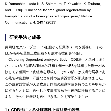
K. Yamashita, Ikeda K, S. Shimmura, T. Kawakita, K. Tsubota,
and T. Tsuji, “Functional lacrimal gland regeneration by
transplantation of a bioengineered organ germ,” Nature
Communications. 4, 2497 (2013).
研究手法と成果
共同研究グループは、iPS細胞から胚葉体（EB)を誘導し、その
EBから外胚葉性上皮組織を形成する技術を開発し、
「Clustering-Dependent embryoid Body：CDB法」と名付けまし
た。この方法はiPS細胞単独移植や単一のEBを移植した場合と比
較して多種類の上皮組織を形成し、その内部には皮膚付属器であ
る毛包や皮脂腺、汗腺などを持つ皮膚器官系が形成されました。
この皮膚器官系が天然皮膚と同様の組織構造を持つことを明らか
にするとともに、再生した皮膚器官系を生体内に移植することに
より、その生理機能を再生できることを実証しました。
1）CDB法による外胚葉性上皮組織の誘導