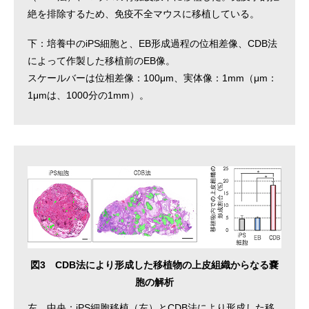
絶を排除するため、免疫不全マウスに移植している。
下：培養中のiPS細胞と、EB形成過程の位相差像、CDB法
によって作製した移植前のEB像。
スケールバーは位相差像：100μm、実体像：1mm（μm：
1μmは、1000分の1mm）。
図3 CDB法により形成した移植物の上皮組織からなる嚢
胞の解析
左、中央：iPS細胞移植（左）とCDB法により形成した移