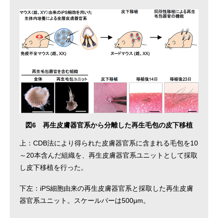
図6 再生皮膚器官系から分離した再生毛包の皮下移植
上：CDB法により得られた皮膚器官系に含まれる毛包を10
～20本含んだ組織を、再生皮膚器官系ユニットとして採取
し皮下移植を行った。
下左：iPS細胞由来の再生皮膚器官系と採取した再生皮膚
器官系ユニット。スケールバーは500μm。