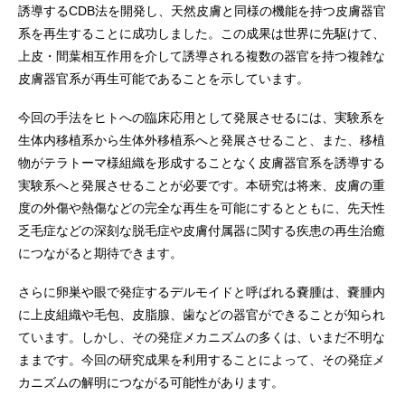
誘導するCDB法を開発し、天然皮膚と同様の機能を持つ皮膚器官
系を再生することに成功しました。この成果は世界に先駆けて、
上皮・間葉相互作用を介して誘導される複数の器官を持つ複雑な
皮膚器官系が再生可能であることを示しています。
今回の手法をヒトへの臨床応用として発展させるには、実験系を
生体内移植系から生体外移植系へと発展させること、また、移植
物がテラトーマ様組織を形成することなく皮膚器官系を誘導する
実験系へと発展させることが必要です。本研究は将来、皮膚の重
度の外傷や熱傷などの完全な再生を可能にするとともに、先天性
乏毛症などの深刻な脱毛症や皮膚付属器に関する疾患の再生治癒
につながると期待できます。
さらに卵巣や眼で発症するデルモイドと呼ばれる嚢腫は、嚢腫内
に上皮組織や毛包、皮脂腺、歯などの器官ができることが知られ
ています。しかし、その発症メカニズムの多くは、いまだ不明な
ままです。今回の研究成果を利用することによって、その発症メ
カニズムの解明につながる可能性があります。