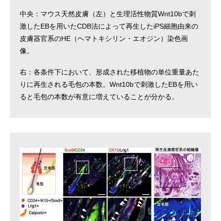
中央：マウス天然皮膚（左）と生理活性物質Wnt10bで刺
激したEBを用いたCDB法によって再生したiPS細胞由来の
皮膚器官系のHE（ヘマトキシリン・エオジン）染色画
像。
右：各条件下において、形成された移植物の単位重量あた
りに再生される毛包の本数。Wnt10bで刺激したEBを用い
ると毛包の本数が有意に増えていることが分かる。