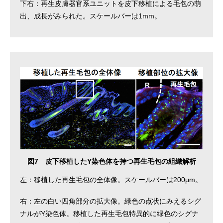
下右：再生皮膚器官系ユニットを皮下移植による毛包の萌
出、成長がみられた。スケールバーは1mm。
図7 皮下移植したY染色体を持つ再生毛包の組織解析
左：移植した再生毛包の全体像。スケールバーは200μm。
右：左の白い四角部分の拡大像。緑色の点状にみえるシグ
ナルがY染色体。移植した再生毛包特異的に緑色のシグナ