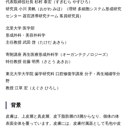
代表取締役社長 杉村 泰宏（すぎむら やすひろ）
研究員 小川 美帆（おがわ みほ）（理研 多細胞システム形成研究
センター 器官誘導研究チーム 客員研究員）
北里大学 医学部
形成外科・美容外科学
主任教授 武田 啓（たけだ あきら）
寄附講座 再生医療形成外科学（オーガンテクノロジーズ）
特任教授 佐藤 明男（さとう あきお）
東北大学大学院 歯学研究科 口腔修復学講座 分子・再生補綴学分
野
教授 江草 宏（えぐさ ひろし）
背景
皮膚は、上皮層と真皮層、皮下脂肪層の3層からなり、個体の体
表面全体を覆っています。皮膚には、皮膚付属器として毛包や皮