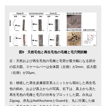
図9 天然毛包と再生毛包の毛種と毛穴間距離
左：天然および再生毛包の毛種と毛菅が最大幅になる部分
の拡大図。スケールバーは全体図（左側）が2mm、拡大図
（右側）が20μm。
右：移植した再生皮膚器官系ユニットから萌出した再生毛
包の斜め、および真上からの写真。右下は、真上から見た
再生毛包の毛種と毛穴の分布をプロットした図。白丸は
Zigzag、赤丸はAwl/AucheneとGuardを、丸に付属した線