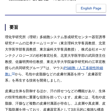
English Page
要旨
理化学研究所（理研）多細胞システム形成研究センター器官誘導
研究チームの辻孝チームリーダー（東京理科大学客員教授、北里
大学医学部客員教授、東京歯科大学客員教授）、株式会社オーガ
ンテクノロジーズの杉村泰宏社長、北里大学医学部の武田啓主任
教授、佐藤明男特任教授、東北大学大学院歯学研究科の江草宏教
※
授らの共同研究グループ
は、マウス
iPS細胞（人工多能性幹細
[1]
胞）
から、毛包や皮脂腺などの皮膚付属器を持つ「皮膚器官
系」を再生する技術を開発しました。
皮膚は生体を防御するほか、汗の排せつなどの機能があり、生体
の恒常性維持に重要な役割を担っています。皮膚には、毛包や皮
脂腺、汗腺など複数の皮膚付属器が存在し、上皮層や真皮層、皮
下脂肪層を持っており、皮膚器官系として3次元的に複雑な構造