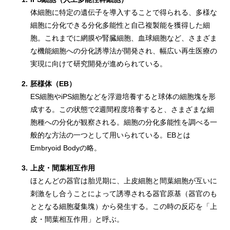
体細胞に特定の遺伝子を導入することで得られる、多様な
細胞に分化できる分化多能性と自己複製能を獲得した細
胞。これまでに網膜や腎臓細胞、血球細胞など、さまざま
な機能細胞への分化誘導法が開発され、幅広い再生医療の
実現に向けて研究開発が進められている。
2.
胚様体（EB）
ES細胞やiPS細胞などを浮遊培養すると球体の細胞塊を形
成する。この状態で2週間程度培養すると、さまざまな細
胞種への分化が観察される。細胞の分化多能性を調べる一
般的な方法の一つとして用いられている。EBとは
Embryoid Bodyの略。
3.
上皮・間葉相互作用
ほとんどの器官は胎児期に、上皮細胞と間葉細胞が互いに
刺激をし合うことによって誘導される器官原基（器官のも
ととなる細胞凝集塊）から発生する。この時の反応を「上
皮・間葉相互作用」と呼ぶ。