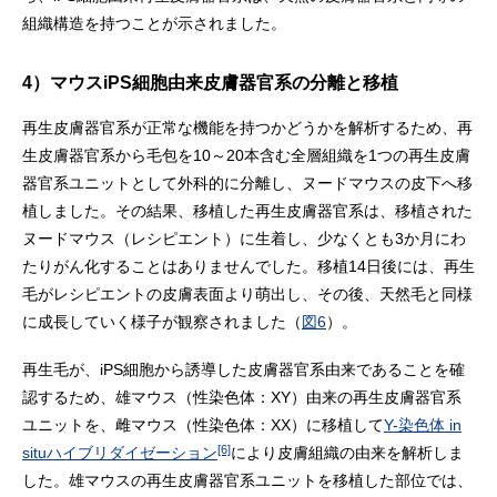
組織構造を持つことが示されました。
4）マウスiPS細胞由来皮膚器官系の分離と移植
再生皮膚器官系が正常な機能を持つかどうかを解析するため、再
生皮膚器官系から毛包を10～20本含む全層組織を1つの再生皮膚
器官系ユニットとして外科的に分離し、ヌードマウスの皮下へ移
植しました。その結果、移植した再生皮膚器官系は、移植された
ヌードマウス（レシピエント）に生着し、少なくとも3か月にわ
たりがん化することはありませんでした。移植14日後には、再生
毛がレシピエントの皮膚表面より萌出し、その後、天然毛と同様
に成長していく様子が観察されました（
図6
）。
再生毛が、iPS細胞から誘導した皮膚器官系由来であることを確
認するため、雄マウス（性染色体：XY）由来の再生皮膚器官系
ユニットを、雌マウス（性染色体：XX）に移植して
Y-染色体 in
[6]
situハイブリダイゼーション
により皮膚組織の由来を解析しま
した。雄マウスの再生皮膚器官系ユニットを移植した部位では、