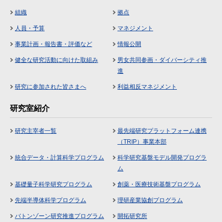
組織
拠点
人員・予算
マネジメント
事業計画・報告書・評価など
情報公開
健全な研究活動に向けた取組み
男女共同参画・ダイバーシティ推
進
研究に参加された皆さまへ
利益相反マネジメント
研究室紹介
研究主宰者一覧
最先端研究プラットフォーム連携
（TRIP）事業本部
統合データ・計算科学プログラム
科学研究基盤モデル開発プログラ
ム
基礎量子科学研究プログラム
創薬・医療技術基盤プログラム
先端半導体科学プログラム
理研産業協創プログラム
バトンゾーン研究推進プログラム
開拓研究所