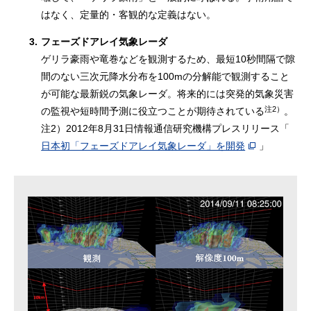
はなく、定量的・客観的な定義はない。
3.
フェーズドアレイ気象レーダ
ゲリラ豪雨や竜巻などを観測するため、最短10秒間隔で隙
間のない三次元降水分布を100mの分解能で観測すること
が可能な最新鋭の気象レーダ。将来的には突発的気象災害
注2）
の監視や短時間予測に役立つことが期待されている
。
注2）2012年8月31日情報通信研究機構プレスリリース「
日本初「フェーズドアレイ気象レーダ」を開発
」