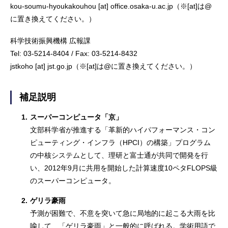
kou-soumu-hyoukakouhou [at] office.osaka-u.ac.jp（※[at]は@
に置き換えてください。）
科学技術振興機構 広報課
Tel: 03-5214-8404 / Fax: 03-5214-8432
jstkoho [at] jst.go.jp（※[at]は@に置き換えてください。）
補足説明
1.
スーパーコンピュータ「京」
文部科学省が推進する「革新的ハイパフォーマンス・コン
ピューティング・インフラ（HPCI）の構築」プログラム
の中核システムとして、理研と富士通が共同で開発を行
い、2012年9月に共用を開始した計算速度10ペタFLOPS級
のスーパーコンピュータ。
2.
ゲリラ豪雨
予測が困難で、不意を突いて急に局地的に起こる大雨を比
喩して、「ゲリラ豪雨」と一般的に呼ばれる。学術用語で