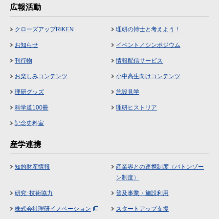
広報活動
クローズアップRIKEN
理研の博士と考えよう！
お知らせ
イベント／シンポジウム
刊行物
情報配信サービス
お楽しみコンテンツ
小中高生向けコンテンツ
理研グッズ
施設見学
科学道100冊
理研ヒストリア
記念史料室
産学連携
知的財産情報
産業界との連携制度（バトンゾー
ン制度）
研究･技術協力
普及事業・施設利用
株式会社理研イノベーション
スタートアップ支援