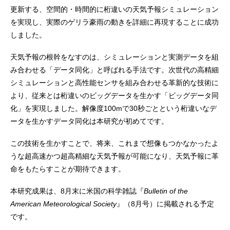
更新する、空間的・時間的に桁違いの天気予報シミュレーション
を実現し、実際のゲリラ豪雨の動きを詳細に再現することに成功
しました。
天気予報の根幹をなすのは、シミュレーションと実測データを組
み合わせる「データ同化」と呼ばれる手法です。次世代の高精細
シミュレーションと高性能センサを組み合わせる革新的な技術に
より、従来とは桁違いのビッグデータを生かす「ビッグデータ同
化」を実現しました。解像度100mで30秒ごとという桁違いなデ
ータを生かすデータ同化は本研究が初めてです。
この技術を生かすことで、将来、これまで想像もつかなかったよ
うな超高速かつ超高精細な天気予報が可能になり、天気予報に革
命をもたらすことが期待できます。
本研究成果は、8月末に米国の科学雑誌『
Bulletin of the
American Meteorological Society
』（8月号）に掲載される予定
です。