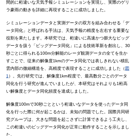
間的に桁違いな天気予報シミュレーションを実現し、実際のゲリ
ラ豪雨の動きを詳細に再現することに成功しました。
シミュレーションデータと実測データの双方を組み合わせる「デ
ータ同化」と呼ばれる手法は、天気予報の精度を左右する重要な
役割を果たします。本研究では、桁違いに高速かつ膨大なビッグ
データを扱う「ビッグデータ同化」による技術革新を創出し、30
秒ごとに得られる100m分解能のレーダ観測データの全てを生か
すことで、従来の解像度1kmのデータ同化では表しきれない積乱
雲内部の微細構造を、高精度で表現することに成功しました（
図
1
）。先行研究では、解像度1km程度で、最高数分ごとのデータ
同化を行う研究が進んでいましたが、本研究はそれよりも1桁高
い解像度とデータ同化頻度を達成しました。
解像度100mで30秒ごとという桁違いなデータを使ったデータ同
化を行った際に何が起こるかは、未知の問題でした。国際共同研
究グループは、大きな問題を起こさずに計算できるよう工夫し、
この桁違いのビッグデータ同化が正常に動作することを示しまし
た。