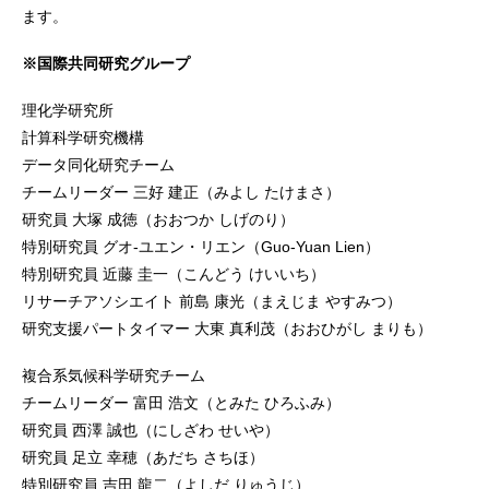
ます。
※国際共同研究グループ
理化学研究所
計算科学研究機構
データ同化研究チーム
チームリーダー 三好 建正（みよし たけまさ）
研究員 大塚 成徳（おおつか しげのり）
特別研究員 グオ-ユエン・リエン（Guo-Yuan Lien）
特別研究員 近藤 圭一（こんどう けいいち）
リサーチアソシエイト 前島 康光（まえじま やすみつ）
研究支援パートタイマー 大東 真利茂（おおひがし まりも）
複合系気候科学研究チーム
チームリーダー 富田 浩文（とみた ひろふみ）
研究員 西澤 誠也（にしざわ せいや）
研究員 足立 幸穂（あだち さちほ）
特別研究員 吉田 龍二（よしだ りゅうじ）