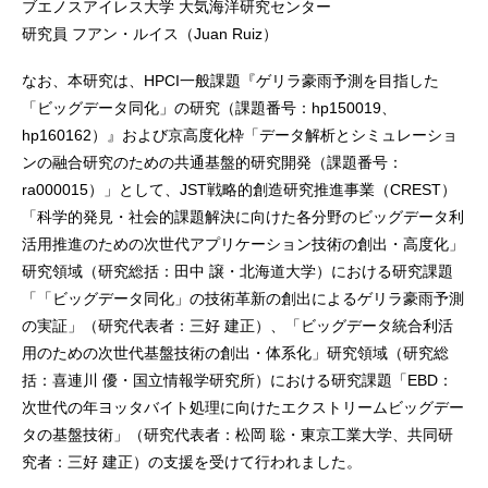
ブエノスアイレス大学 大気海洋研究センター
研究員 フアン・ルイス（Juan Ruiz）
なお、本研究は、HPCI一般課題『ゲリラ豪雨予測を目指した
「ビッグデータ同化」の研究（課題番号：hp150019、
hp160162）』および京高度化枠「データ解析とシミュレーショ
ンの融合研究のための共通基盤的研究開発（課題番号：
ra000015）」として、JST戦略的創造研究推進事業（CREST）
「科学的発見・社会的課題解決に向けた各分野のビッグデータ利
活用推進のための次世代アプリケーション技術の創出・高度化」
研究領域（研究総括：田中 譲・北海道大学）における研究課題
「「ビッグデータ同化」の技術革新の創出によるゲリラ豪雨予測
の実証」（研究代表者：三好 建正）、「ビッグデータ統合利活
用のための次世代基盤技術の創出・体系化」研究領域（研究総
括：喜連川 優・国立情報学研究所）における研究課題「EBD：
次世代の年ヨッタバイト処理に向けたエクストリームビッグデー
タの基盤技術」（研究代表者：松岡 聡・東京工業大学、共同研
究者：三好 建正）の支援を受けて行われました。