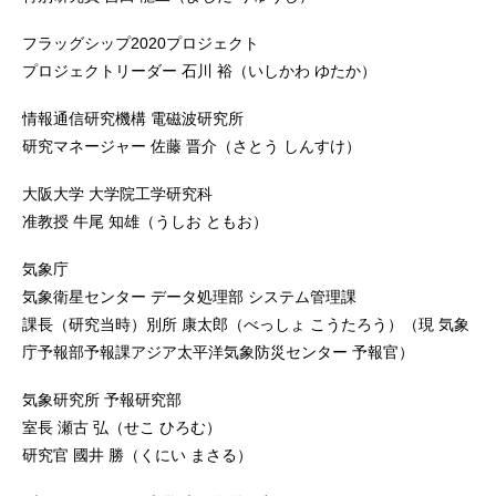
フラッグシップ2020プロジェクト
プロジェクトリーダー 石川 裕（いしかわ ゆたか）
情報通信研究機構 電磁波研究所
研究マネージャー 佐藤 晋介（さとう しんすけ）
大阪大学 大学院工学研究科
准教授 牛尾 知雄（うしお ともお）
気象庁
気象衛星センター データ処理部 システム管理課
課長（研究当時）別所 康太郎（べっしょ こうたろう）（現 気象
庁予報部予報課アジア太平洋気象防災センター 予報官）
気象研究所 予報研究部
室長 瀬古 弘（せこ ひろむ）
研究官 國井 勝（くにい まさる）