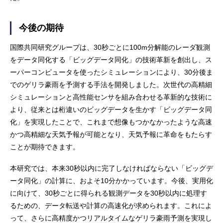
今後の期待
国際共同研究グループは、30秒ごとに100m分解能のレーダ観測
をデータ同化する「ビッグデータ同化」の技術革新を創出し、ス
ーパーコンピュータを使ったシミュレーションにより、30分後ま
でのゲリラ豪雨を予測する手法を開発しました。次世代の高精細
シミュレーションと高性能センサを組み合わせる革新的な技術に
より、従来とは桁違いのビッグデータを生かす「ビッグデータ同
化」を実現したことで、これまで想像もつかなかったような高速
かつ高精細な天気予報が可能となり、天気予報に革命をもたらす
ことが期待できます。
本研究では、本来30秒以内に完了しなければならない「ビッグデ
ータ同化」の計算に、およそ10分かかっています。今後、実用化
に向けて、30秒ごとに得られる観測データを30秒以内に処理す
るための、データ転送や計算の高速化が求められます。これによ
って、さらに高精度かつリアルタイムなゲリラ豪雨予測を実現し