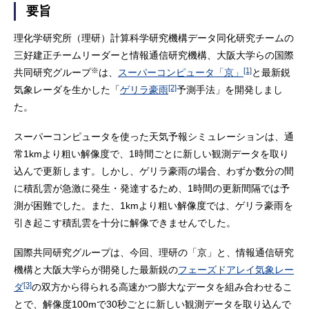
要旨
理化学研究所（理研）計算科学研究機構データ同化研究チームの
三好建正チームリーダーと情報通信研究機構、大阪大学らの国際
※
[1]
共同研究グループ
は、
スーパーコンピュータ「京」
と最新鋭
[2]
気象レーダを生かした「
ゲリラ豪雨
予測手法」を開発しまし
た。
スーパーコンピュータを使った天気予報シミュレーションは、通
常1kmより粗い解像度で、1時間ごとに新しい観測データを取り
込んで更新します。しかし、ゲリラ豪雨の場合、わずか数分の間
に積乱雲が急激に発生・発達するため、1時間の更新間隔では予
測が困難でした。また、1kmより粗い解像度では、ゲリラ豪雨を
引き起こす積乱雲を十分に解像できませんでした。
国際共同研究グループは、今回、理研の「京」と、情報通信研究
機構と大阪大学らが開発した最新鋭の
フェーズドアレイ気象レー
[3]
ダ
の双方から得られる高速かつ膨大なデータを組み合わせるこ
とで、解像度100mで30秒ごとに新しい観測データを取り込んで