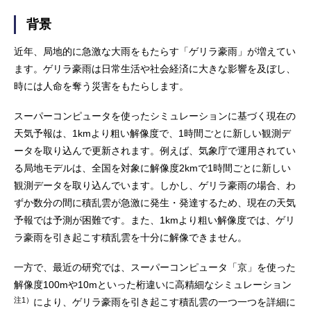
背景
近年、局地的に急激な大雨をもたらす「ゲリラ豪雨」が増えてい
ます。ゲリラ豪雨は日常生活や社会経済に大きな影響を及ぼし、
時には人命を奪う災害をもたらします。
スーパーコンピュータを使ったシミュレーションに基づく現在の
天気予報は、1kmより粗い解像度で、1時間ごとに新しい観測デ
ータを取り込んで更新されます。例えば、気象庁で運用されてい
る局地モデルは、全国を対象に解像度2kmで1時間ごとに新しい
観測データを取り込んでいます。しかし、ゲリラ豪雨の場合、わ
ずか数分の間に積乱雲が急激に発生・発達するため、現在の天気
予報では予測が困難です。また、1kmより粗い解像度では、ゲリ
ラ豪雨を引き起こす積乱雲を十分に解像できません。
一方で、最近の研究では、スーパーコンピュータ「京」を使った
解像度100mや10mといった桁違いに高精細なシミュレーション
注1）
により、ゲリラ豪雨を引き起こす積乱雲の一つ一つを詳細に