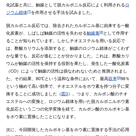
化試薬と共に、触媒として脱カルボニル反応によく利用される
ロ
[7]
ジウム錯体
を作用させる手法を試みました。
脱カルボニル反応では、除去されたカルボニル基に由来する一酸
[8]
化炭素が、しばしば触媒の活性を失わせる
触媒毒
として作用す
ることが知られています。しかしチオエステルを用いる反応で
は、酢酸カリウムを添加すると、触媒のロジウム錯体がごくわず
かな量でも、反応が進むことが分かりました。これは、酢酸カリ
ウムが触媒の活性を保持する役割を果たし、発生した一酸化炭素
（CO）によって触媒の活性は損なわれないためと推測されまし
[9]
た。その結果、80℃という温和な条件において、最高
収率
98％
という極めて高い効率で、チオエステルをホウ素を持つ分子に変
換することに成功しました（
図3
）。つまり、カルボン酸のチオ
エステルへの変換と、ロジウム錯体を用いた脱カルボニルホウ素
化反応という二つの化学変換を経て、カルボン酸のカルボキシ基
をホウ素に置換したことになります。
次に、今回開発したカルボキシ基をホウ素に置換する手法の応用