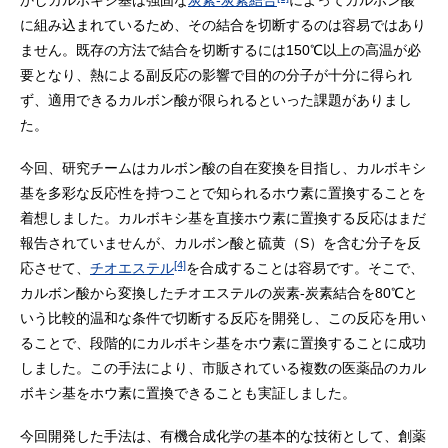
かしカルボキシ基は強固な
炭素-炭素結合
によってカルボン酸
に組み込まれているため、その結合を切断するのは容易ではあり
ません。既存の方法で結合を切断するには150℃以上の高温が必
要となり、熱による副反応の影響で目的の分子が十分に得られ
ず、適用できるカルボン酸が限られるといった課題がありまし
た。
今回、研究チームはカルボン酸の自在変換を目指し、カルボキシ
基を多彩な反応性を持つことで知られるホウ素に置換することを
着想しました。カルボキシ基を直接ホウ素に置換する反応はまだ
報告されていませんが、カルボン酸と硫黄（S）を含む分子を反
[4]
応させて、
チオエステル
を合成することは容易です。そこで、
カルボン酸から変換したチオエステルの炭素-炭素結合を80℃と
いう比較的温和な条件で切断する反応を開発し、この反応を用い
ることで、段階的にカルボキシ基をホウ素に置換することに成功
しました。この手法により、市販されている複数の医薬品のカル
ボキシ基をホウ素に置換できることも実証しました。
今回開発した手法は、有機合成化学の基本的な技術として、創薬