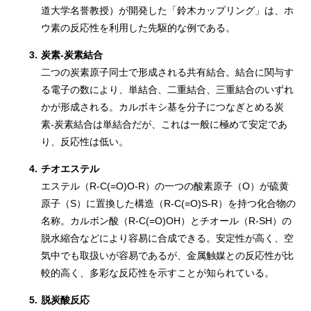
道大学名誉教授）が開発した「鈴木カップリング」は、ホ
ウ素の反応性を利用した先駆的な例である。
3.
炭素-炭素結合
二つの炭素原子同士で形成される共有結合。結合に関与す
る電子の数により、単結合、二重結合、三重結合のいずれ
かが形成される。カルボキシ基を分子につなぎとめる炭
素-炭素結合は単結合だが、これは一般に極めて安定であ
り、反応性は低い。
4.
チオエステル
エステル（R-C(=O)O-R）の一つの酸素原子（O）が硫黄
原子（S）に置換した構造（R-C(=O)S-R）を持つ化合物の
名称。カルボン酸（R-C(=O)OH）とチオール（R-SH）の
脱水縮合などにより容易に合成できる。安定性が高く、空
気中でも取扱いが容易であるが、金属触媒との反応性が比
較的高く、多彩な反応性を示すことが知られている。
5.
脱炭酸反応