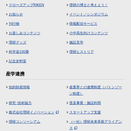
クローズアップRIKEN
理研の博士と考えよう！
お知らせ
イベント／シンポジウム
刊行物
情報配信サービス
お楽しみコンテンツ
小中高生向けコンテンツ
理研グッズ
施設見学
科学道100冊
理研ヒストリア
記念史料室
産学連携
知的財産情報
産業界との連携制度（バトンゾー
ン制度）
研究･技術協力
普及事業・施設利用
株式会社理研イノベーション
スタートアップ支援
理研コンソーシアム
（一社）理研未来革新アライアン
ス