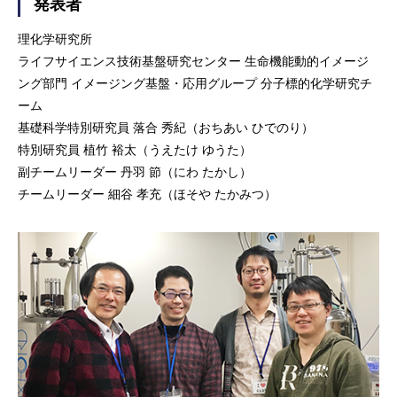
発表者
理化学研究所
ライフサイエンス技術基盤研究センター 生命機能動的イメージ
ング部門 イメージング基盤・応用グループ 分子標的化学研究チ
ーム
基礎科学特別研究員 落合 秀紀（おちあい ひでのり）
特別研究員 植竹 裕太（うえたけ ゆうた）
副チームリーダー 丹羽 節（にわ たかし）
チームリーダー 細谷 孝充（ほそや たかみつ）