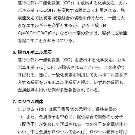
進行に伴い二酸化炭素（CO
）を放出する化学反応。カル
2
ボキシ基（-COOH）を変換する際によく利用される。脱
炭酸反応では炭素-炭素結合の切断を伴うため、一般に大
きなエネルギーを必要とするが、
β
-ケト酸（R-
C(=O)CH
C(=O)OH）などの一部の分子は、容易に脱炭酸
2
を起こすことが知られている。
6.
脱カルボニル反応
進行に伴い一酸化炭素（CO）を放出する化学反応。カル
ボニル基（-C(=O)-）が除去されることから、この名称で
呼ばれる。逆に、一酸化炭素を利用してカルボニル基を導
入する反応をカルボニル化反応と呼ぶ。いずれの反応も、
金属触媒を用いた例が多数報告されている。
7.
ロジウム錯体
ロジウム（Rh）は原子番号45の元素で、遷移金属の一
つ。また、金属原子を中心に、配位結合で複数の小分子
（配位子）が集合して形成される一つの分子を金属錯体と
いい、中心金属がロジウムであれば、ロジウム錯体と呼ば