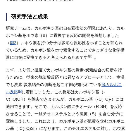
研究手法と成果
研究チームは、カルボキシ基の自在変換法の開発にあたり、カル
ボキシ基をホウ素（B）に置換する反応の開発を着想しました
（
図2
）。ホウ素を持つ分子は多彩な反応性を示すことが知られ
ているため、カルボン酸をホウ素化することでさまざまな化学構
注）
造に自在に変換できると考えられるためです
。
まず、より低い温度でカルボキシ基の炭素-炭素結合の切断を行
うために、従来の脱炭酸反応とは異なるアプローチとして、室温
でも炭素-炭素結合の切断を起こす例が知られている
脱カルボニ
[6]
ル反応
に着目しました。この反応はカルボキシ基（-
C(=O)OH）を除去できませんが、カルボニル基（-C(=O)-）には
適用できます。そこで、カルボン酸にチオール（R-SH）を反応
させることで、一旦チオエステルという硫黄（S）を含む分子に
変換しました。これにより、カルボキシ基が硫黄を含むカルボニ
ル基（-C(=O)S-）になります。このチオエステルに対し、ホウ素