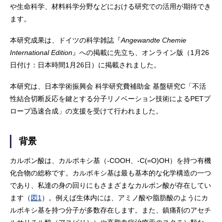
や生命科学、材料科学分野などにおける研究での活用が期待でき
ます。
本研究成果は、ドイツの科学雑誌『
Angewandte Chemie
International Edition
』への掲載に先立ち、オンライン版（1月26
日付け：日本時間1月26日）に掲載されました。
本研究は、日本学術振興会 科学研究費補助金 基盤研究C「不活
性結合切断反応を鍵とする分子リノベーション技術によるPETプ
ローブ迅速合成」の支援を受けて行われました。
背景
カルボン酸は、カルボキシ基（-COOH、-C(=O)OH）を持つ有機
化合物の総称です。カルボキシ基は最も基本的な化学構造の一つ
であり、私達の身の回りにもさまざまなカルボン酸が存在してい
ます（
図1
）。例えば生体内には、アミノ酸や脂肪酸のようにカ
ルボキシ基を持つ分子が多数存在します。また、鎮痛剤のアセチ