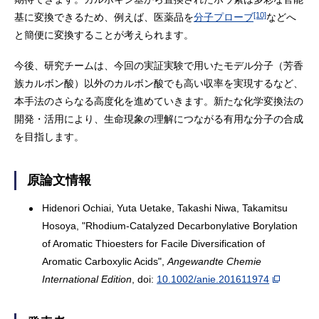
[10]
基に変換できるため、例えば、医薬品を
分子プローブ
などへ
と簡便に変換することが考えられます。
今後、研究チームは、今回の実証実験で用いたモデル分子（芳香
族カルボン酸）以外のカルボン酸でも高い収率を実現するなど、
本手法のさらなる高度化を進めていきます。新たな化学変換法の
開発・活用により、生命現象の理解につながる有用な分子の合成
を目指します。
原論文情報
Hidenori Ochiai, Yuta Uetake, Takashi Niwa, Takamitsu
Hosoya, "Rhodium-Catalyzed Decarbonylative Borylation
of Aromatic Thioesters for Facile Diversification of
Aromatic Carboxylic Acids",
Angewandte Chemie
International Edition
, doi:
10.1002/anie.201611974