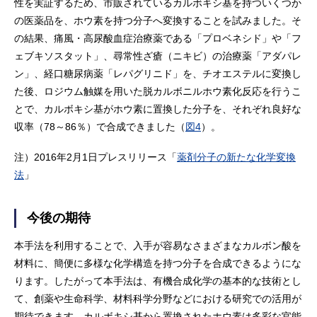
性を実証するため、市販されているカルボキシ基を持ついくつか
の医薬品を、ホウ素を持つ分子へ変換することを試みました。そ
の結果、痛風・高尿酸血症治療薬である「プロベネシド」や「フ
ェブキソスタット」、尋常性ざ瘡（ニキビ）の治療薬「アダパレ
ン」、経口糖尿病薬「レパグリニド」を、チオエステルに変換し
た後、ロジウム触媒を用いた脱カルボニルホウ素化反応を行うこ
とで、カルボキシ基がホウ素に置換した分子を、それぞれ良好な
収率（78～86％）で合成できました（
図4
）。
注）2016年2月1日プレスリリース「
薬剤分子の新たな化学変換
法
」
今後の期待
本手法を利用することで、入手が容易なさまざまなカルボン酸を
材料に、簡便に多様な化学構造を持つ分子を合成できるようにな
ります。したがって本手法は、有機合成化学の基本的な技術とし
て、創薬や生命科学、材料科学分野などにおける研究での活用が
期待できます。カルボキシ基から置換されたホウ素は多彩な官能