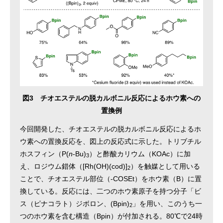
図3 チオエステルの脱カルボニル反応によるホウ素への
置換例
今回開発した、チオエステルの脱カルボニル反応によるホ
ウ素への置換反応を、図上の反応式に示した。トリブチル
ホスフィン（P(
n
-Bu)
）と酢酸カリウム（KOAc）に加
3
え、ロジウム錯体（[Rh(OH)(cod)]
）を触媒として用いる
2
ことで、チオエステル部位（-COSEt）をホウ素（B）に置
換している。反応には、二つのホウ素原子を持つ分子「ビ
ス（ピナコラト）ジボロン、(Bpin)
」を用い、このうち一
2
つのホウ素を含む構造（Bpin）が付加される。80℃で24時