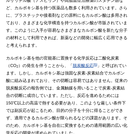
ルサリチル酸（アスピリン）や高脂血症治療薬のスタチン類な
ど、カルボキシ基を持つ医薬品も数多く利用されています。さら
に、プラスチックや接着剤などの原料にもカルボン酸は多用され
ており、さまざまな化学構造を持つカルボン酸が市販されていま
す。このように入手が容易なさまざまなカルボン酸を新たな分子
の材料として利用できれば、新薬などの開発に幅広く応用できる
と考えられます。
カルボキシ基を他の官能基に置換する化学反応は二酸化炭素
[5]
（CO
）の発生を伴うことから、「
脱炭酸反応
」と呼ばれてい
2
ます。しかし、カルボキシ基は強固な炭素-炭素結合でカルボン
酸に組み込まれており、その切断は容易ではありません。従来の
脱炭酸反応の報告例では、金属触媒を用いることで炭素-炭素結
合の切断に成功しています。ただし、反応を進めるためには
150℃以上の高温で熱する必要があり、このような厳しい条件下
では副反応が起こるため、目的の分子を十分に得ることができ
ず、適用できるカルボン酸が限られるなどの課題があります。そ
のため、カルボキシ基を自在に変換するための適用範囲の広い化
学反応の開発が求められていました。