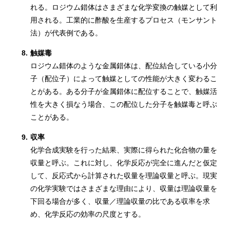
れる。ロジウム錯体はさまざまな化学変換の触媒として利
用される。工業的に酢酸を生産するプロセス（モンサント
法）が代表例である。
8.
触媒毒
ロジウム錯体のような金属錯体は、配位結合している小分
子（配位子）によって触媒としての性能が大きく変わるこ
とがある。ある分子が金属錯体に配位することで、触媒活
性を大きく損なう場合、この配位した分子を触媒毒と呼ぶ
ことがある。
9.
収率
化学合成実験を行った結果、実際に得られた化合物の量を
収量と呼ぶ。これに対し、化学反応が完全に進んだと仮定
して、反応式から計算された収量を理論収量と呼ぶ。現実
の化学実験ではさまざまな理由により、収量は理論収量を
下回る場合が多く、収量／理論収量の比である収率を求
め、化学反応の効率の尺度とする。