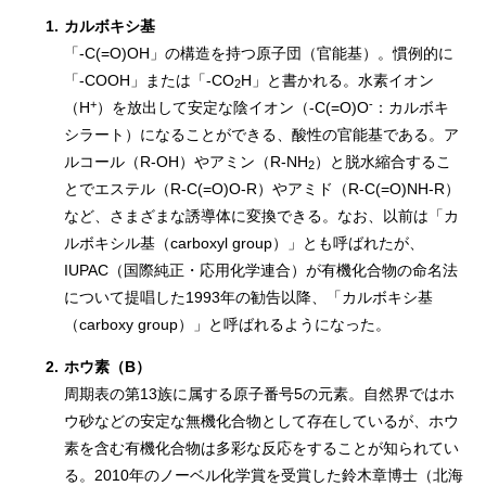
1.
カルボキシ基
「-C(=O)OH」の構造を持つ原子団（官能基）。慣例的に
「-COOH」または「-CO
H」と書かれる。水素イオン
2
+
-
（H
）を放出して安定な陰イオン（-C(=O)O
：カルボキ
シラート）になることができる、酸性の官能基である。ア
ルコール（R-OH）やアミン（R-NH
）と脱水縮合するこ
2
とでエステル（R-C(=O)O-R）やアミド（R-C(=O)NH-R）
など、さまざまな誘導体に変換できる。なお、以前は「カ
ルボキシル基（carboxyl group）」とも呼ばれたが、
IUPAC（国際純正・応用化学連合）が有機化合物の命名法
について提唱した1993年の勧告以降、「カルボキシ基
（carboxy group）」と呼ばれるようになった。
2.
ホウ素（B）
周期表の第13族に属する原子番号5の元素。自然界ではホ
ウ砂などの安定な無機化合物として存在しているが、ホウ
素を含む有機化合物は多彩な反応をすることが知られてい
る。2010年のノーベル化学賞を受賞した鈴木章博士（北海