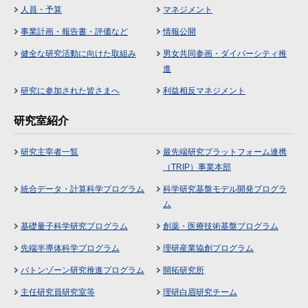
人員・予算
マネジメント
事業計画・報告書・評価など
情報公開
健全な研究活動に向けた取組み
男女共同参画・ダイバーシティ推
進
研究に参加された皆さまへ
利益相反マネジメント
研究室紹介
研究主宰者一覧
最先端研究プラットフォーム連携
（TRIP）事業本部
統合データ・計算科学プログラム
科学研究基盤モデル開発プログラ
ム
基礎量子科学研究プログラム
創薬・医療技術基盤プログラム
先端半導体科学プログラム
理研産業協創プログラム
バトンゾーン研究推進プログラム
開拓研究所
主任研究員研究室等
理研白眉研究チーム