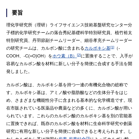
要旨
理化学研究所（理研）ライフサイエンス技術基盤研究センター分
子標的化学研究チームの落合秀紀基礎科学特別研究員、植竹裕太
特別研究員、丹羽節副チームリーダー、細谷孝充チームリーダー
[1]
の研究チームは、カルボン酸に含まれる
カルボキシ基
（-
[2]
COOH、-C(=O)OH）を
ホウ素（B）
に置換することで、入手が
容易なカルボン酸を材料に新しい分子を簡便に合成する手法を開
発しました。
カルボン酸は、カルボキシ基を持つ一連の有機化合物の総称で
す。カルボキシ基は、アミノ酸や脂肪酸などの生体分子をはじ
め、さまざまな機能性分子に含まれる基本的な化学構造です。現
在市販されている医薬品や農薬などの多くに、カルボン酸が用い
られています。これらのカルボン酸のカルボキシ基を別の官能基
に置換できれば、既存のカルボン酸を材料に生命科学研究や創薬
研究に有用な新しい分子を簡便に合成できると考えられます。し
[3]