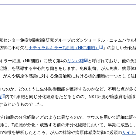
究センター免疫制御戦略研究グループのダシツォードル・ニャムバヤル
[1]
防御に不可欠な
ナチュラルキラーT細胞（NKT細胞）
」の新しい分化
[3]
キラー細胞（NK細胞）に続く第4の
リンパ球
と呼ばれており、他の免
記憶」を誘導する中心的な働きをします。免疫制御、がん免疫、病原体感
、がんや病原体感染に対する免疫治療における標的細胞の一つとして注
系列なのか、どのように生体防御機能を獲得するのかなど、不明な点が多く
[4]
腺
内でT細胞と同じ分化経路をたどるものの、NKT細胞が糖脂質を認
するというものでした。
路がT細胞の分化経路とどのように異なるのか、マウスを用いて詳細に調
は別に、T細胞が分化・成熟する前の未分化段階において、早期に成熟し、
胞の特徴を解析したところ、がんの排除や病原体感染防御に必須の
サイト