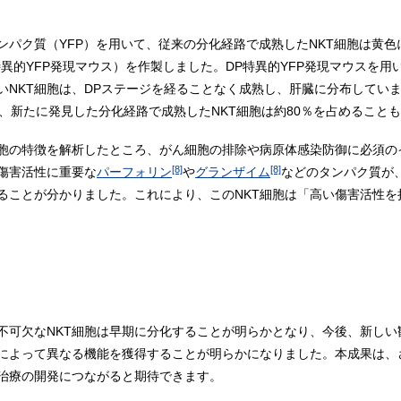
ンパク質（YFP）を用いて、従来の分化経路で成熟したNKT細胞は黄
特異的YFP発現マウス）を作製しました。DP特異的YFP発現マウスを用
ないNKT細胞は、DPステージを経ることなく成熟し、肝臓に分布してい
し、新たに発見した分化経路で成熟したNKT細胞は約80％を占めること
胞の特徴を解析したところ、がん細胞の排除や病原体感染防御に必須のイン
[8]
[8]
傷害活性に重要な
パーフォリン
や
グランザイム
などのタンパク質が
ることが分かりました。これにより、このNKT細胞は「高い傷害活性を
不可欠なNKT細胞は早期に分化することが明らかとなり、今後、新しい
いによって異なる機能を獲得することが明らかになりました。本成果は、
疫治療の開発につながると期待できます。