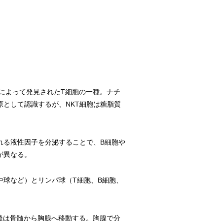
によって発見されたT細胞の一種。ナチ
原として認識するが、NKT細胞は糖脂質
れる液性因子を分泌することで、B細胞や
が異なる。
球など）とリンパ球（T細胞、B細胞、
後は骨髄から胸腺へ移動する。胸腺で分