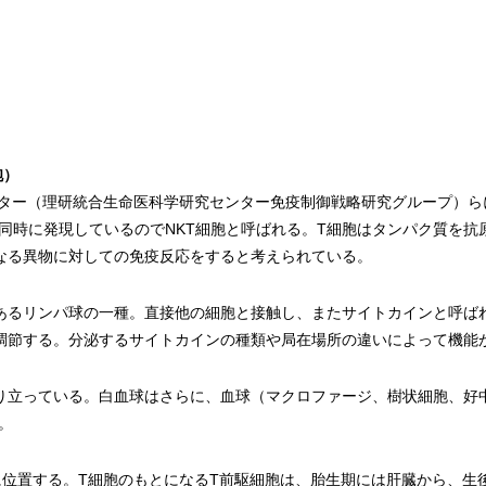
胞）
レクター（理研統合生命医科学研究センター免疫制御戦略研究グループ）ら
同時に発現しているのでNKT細胞と呼ばれる。T細胞はタンパク質を抗
なる異物に対しての免疫反応をすると考えられている。
あるリンパ球の一種。直接他の細胞と接触し、またサイトカインと呼ば
調節する。分泌するサイトカインの種類や局在場所の違いによって機能
り立っている。白血球はさらに、血球（マクロファージ、樹状細胞、好中
。
に位置する。T細胞のもとになるT前駆細胞は、胎生期には肝臓から、生