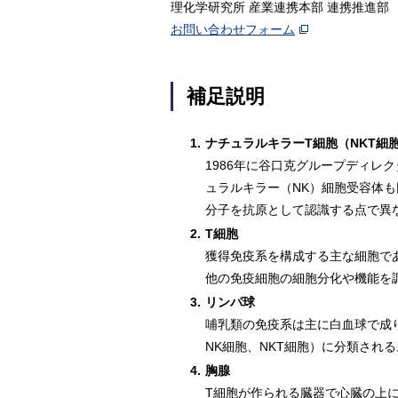
理化学研究所 産業連携本部 連携推進部
お問い合わせフォーム
補足説明
1.
ナチュラルキラーT細胞（NKT細
1986年に谷口克グループディ
ュラルキラー（NK）細胞受容体も
分子を抗原として認識する点で異
2.
T細胞
獲得免疫系を構成する主な細胞で
他の免疫細胞の細胞分化や機能を
3.
リンパ球
哺乳類の免疫系は主に白血球で成
NK細胞、NKT細胞）に分類される
4.
胸腺
T細胞が作られる臓器で心臓の上