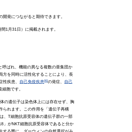
の開発につながると期待できます。
間1月31日）に掲載されます。
球と呼ばれ、機能の異なる複数の亜集団か
両方を同時に活性化することにより、長
[6]
症性疾患、
自己免疫疾患
の発症、
自己
疫細胞です。
容体の遺伝子は染色体上には存在せず、胸
作られます。この作用を「遺伝子再構
体は、T細胞抗原受容体の遺伝子群の一部
18」がNKT細胞抗原受容体であると分か
生する際に、ダーウィンの自然選択がみ