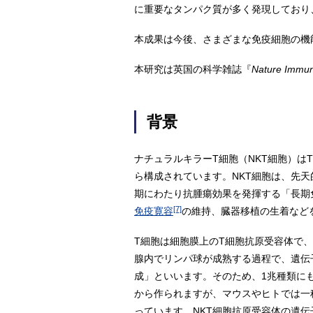
に重要なタンパク質が多く発現しており
本成果は今後、さまざまな免疫細胞の機
本研究は英国の科学雑誌『
Nature Immu
背景
ナチュラルキラーT細胞（NKT細胞）は
ら構成されています。NKT細胞は、先
期にわたり抗腫瘍効果を発揮する「長期
[7]
免疫寛容
の維持、臓器移植の生着など
T細胞は細胞膜上のT細胞抗原受容体で
腺内でリンパ球が成熟する過程で、遺伝
成」といいます。そのため、1兆種類に
から作られますが、マウスやヒトでは一種類
っています。NKT細胞抗原受容体の遺