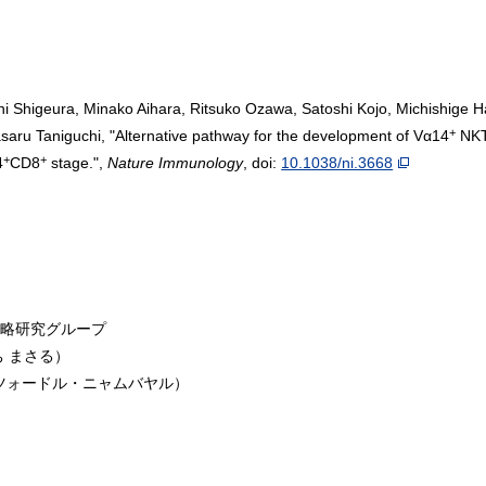
Shigeura, Minako Aihara, Ritsuko Ozawa, Satoshi Kojo, Michishige H
+
ru Taniguchi, "Alternative pathway for the development of Vα14
NKT 
+
+
4
CD8
stage.",
Nature Immunology
, doi:
10.1038/ni.3668
略研究グループ
 まさる）
 （ダシツォードル・ニャムバヤル）