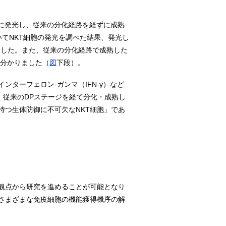
色に発光し、従来の分化経路を経ずに成熟
いてNKT細胞の発光を調べた結果、発光し
ました。また、従来の分化経路で成熟した
も分かりました（
図
下段）。
ターフェロン-ガンマ（IFN-γ）など
、従来のDPステージを経て分化・成熟し
持つ生体防御に不可欠なNKT細胞」であ
観点から研究を進めることが可能となり
さまざまな免疫細胞の機能獲得機序の解