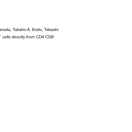
arada, Takaho A. Endo, Takashi
-
-
cells directly from CD4
CD8