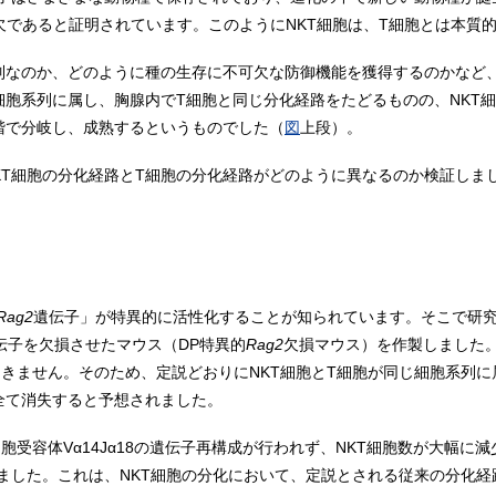
欠であると証明されています。このようにNKT細胞は、T細胞とは本質
系列なのか、どのように種の生存に不可欠な防御機能を獲得するのかなど
細胞系列に属し、胸腺内でT細胞と同じ分化経路をたどるものの、NKT
階で分岐し、成熟するというものでした（
図
上段）。
KT細胞の分化経路とT細胞の分化経路がどのように異なるのか検証しま
Rag2
遺伝子」が特異的に活性化することが知られています。そこで研
伝子を欠損させたマウス（DP特異的
Rag2
欠損マウス）を作製しました
起きません。そのため、定説どおりにNKT細胞とT細胞が同じ細胞系列
全て消失すると予想されました。
細胞受容体Vα14Jα18の遺伝子再構成が行われず、NKT細胞数が大幅
れました。これは、NKT細胞の分化において、定説とされる従来の分化