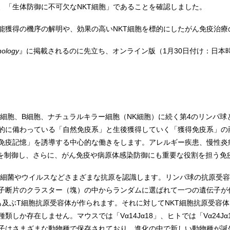
、「生体防御に不可欠なNKT細胞」であることを確認しました。
能獲得の機序の解明や、効果の高いNKT細胞を標的にしたがん免疫治療
nology
』に掲載されるのに先立ち、オンライン版（1月30日付け：日本時
T細胞、B細胞、ナチュラルキラー細胞（NK細胞）に続く第4のリンパ
天的に備わっている「自然免疫系」と生後獲得していく「獲得免疫系」の
免疫記憶」を誘導する中心的な働きをします。アレルギー疾患、慢性炎
を制御し、さらに、がん免疫や病原体感染防御にも重要な役割を担う免
、細菌やウイルスなどさまざまな抗原を認識します。リンパ球の抗原受
子断片のクラスター（塊）の中からランダムに選ばれて一つの遺伝子が
も及ぶT細胞抗原受容体が作られます。それに対してNKT細胞抗原受容
しか存在しません。マウスでは「Vα14Jα18」、ヒトでは「Vα24Jα
伝子はさまざまな動物種で保存されており、進化の中で新しい動物種が誕