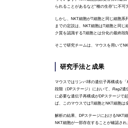
られることがあるなど“種の生存”に不可
しかし、NKT細胞がT細胞と同じ細胞
までの定説は、NKT細胞はT細胞と同じ
ク質を認識するT細胞とは分化の最終段
そこで研究チームは、マウスを用いてN
研究手法と成果
マウスではリンパ球の遺伝子再構成を「
段階（DPステージ）において、
Rag2
遺
に必要な遺伝子再構成がDPステージで
ば、このマウスではT細胞とNKT細胞は
解析の結果、DPステージにおけるNKT
NKT細胞が一部存在することが確認さ