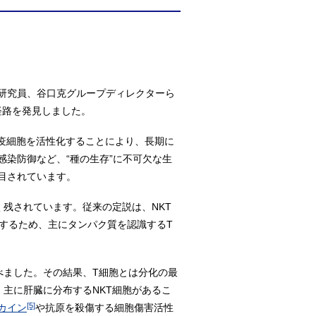
研究員、谷口克グループディレクターら
経路を発見しました。
疫細胞を活性化することにより、長期に
染防御など、“種の生存”に不可欠な生
目されています。
残されています。従来の定説は、NKT
識するため、主にタンパク質を認識するT
べました。その結果、T細胞とは分化の最
主に肝臓に分布するNKT細胞があるこ
[5]
カイン
や抗原を殺傷する細胞傷害活性