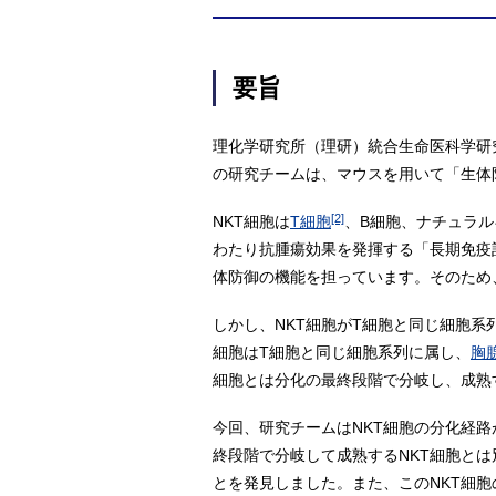
要旨
理化学研究所（理研）統合生命医科学研
の研究チームは、マウスを用いて「生体
[2]
NKT細胞は
T細胞
、B細胞、ナチュラル
わたり抗腫瘍効果を発揮する「長期免疫
体防御の機能を担っています。そのため
しかし、NKT細胞がT細胞と同じ細胞
細胞はT細胞と同じ細胞系列に属し、
胸
細胞とは分化の最終段階で分岐し、成熟
今回、研究チームはNKT細胞の分化経
終段階で分岐して成熟するNKT細胞と
とを発見しました。また、このNKT細