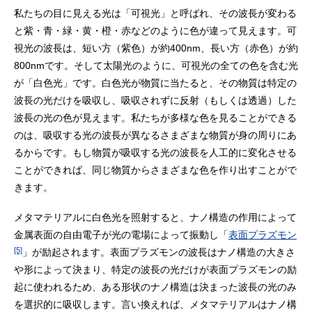
私たちの目に見える光は「可視光」と呼ばれ、その波長が変わる
と紫・青・緑・黄・橙・赤などのように色が違って見えます。可
視光の波長は、短い方（紫色）が約400nm、長い方（赤色）が約
800nmです。そして太陽光のように、可視光の全ての色を含む光
が「白色光」です。白色光が物質に当たると、その物質は特定の
波長の光だけを吸収し、吸収されずに反射（もしくは透過）した
波長の光の色が見えます。私たちが多様な色を見ることができる
のは、吸収する光の波長が異なるさまざまな物質が身の周りにあ
るからです。もし物質が吸収する光の波長を人工的に変化させる
ことができれば、同じ物質からさまざまな色を作り出すことがで
きます。
メタマテリアルに白色光を照射すると、ナノ構造の作用によって
金属表面の自由電子が光の電場によって振動し「
表面プラズモン
[5]
」が励起されます。表面プラズモンの波長はナノ構造の大きさ
や形によって決まり、特定の波長の光だけが表面プラズモンの励
起に使われるため、ある形状のナノ構造は決まった波長の光のみ
を選択的に吸収します。言い換えれば、メタマテリアルはナノ構