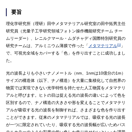
要旨
理化学研究所（理研）田中メタマテリアル研究室の田中拓男主任
研究員（光量子工学研究領域フォトン操作機能研究チーム チー
ムリーダー）、レニルクマール・ムダチャディ国際特別研究員の
[1]
研究チームは、アルミニウム薄膜で作った「
メタマテリアル
」
で、可視光全域をカバーする「色」を作り出すことに成功しまし
た。
光の波長よりも小さいナノメートル（nm、1nmは10億分の1m）
サイズの構造体（以下、ナノ構造）を大量に集積化して自然界の
物質では実現できない光学特性を持たせた人工物質をメタマテリ
アルと呼びます。ヒトの目は捉える光の波長の違いによって色を
区別するので、ナノ構造の大きさや形を変えることでメタマテリ
アルが吸収する光の波長を制御すれば、さまざまな色を作り出す
ことができます。従来のメタマテリアルでは、吸収する光の波長
が一つに限定されていたり、吸収する光の波長幅が広いためパス