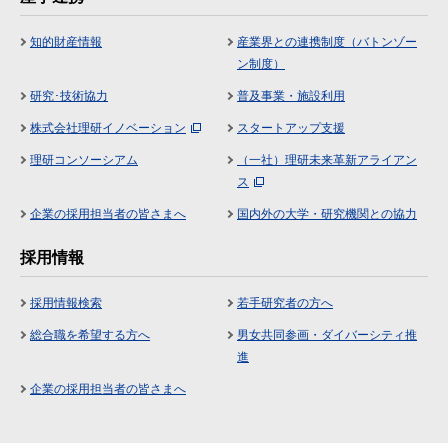
知的財産情報
産業界との連携制度（バトンゾー
ン制度）
研究･技術協力
普及事業・施設利用
株式会社理研イノベーション
スタートアップ支援
理研コンソーシアム
（一社）理研未来革新アライアン
ス
企業の採用担当者の皆さまへ
国内外の大学・研究機関との協力
採用情報
採用情報検索
若手研究者の方へ
総合職を希望する方へ
男女共同参画・ダイバーシティ推
進
企業の採用担当者の皆さまへ