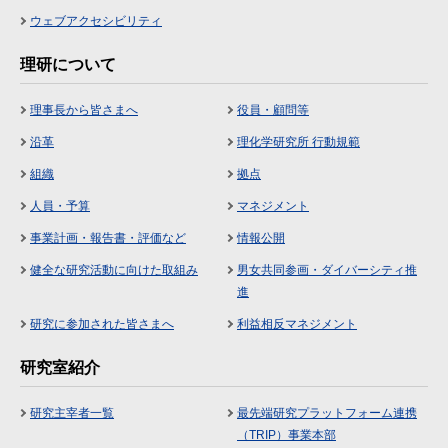
ウェブアクセシビリティ
理研について
理事長から皆さまへ
役員・顧問等
沿革
理化学研究所 行動規範
組織
拠点
人員・予算
マネジメント
事業計画・報告書・評価など
情報公開
健全な研究活動に向けた取組み
男女共同参画・ダイバーシティ推
進
研究に参加された皆さまへ
利益相反マネジメント
研究室紹介
研究主宰者一覧
最先端研究プラットフォーム連携
（TRIP）事業本部