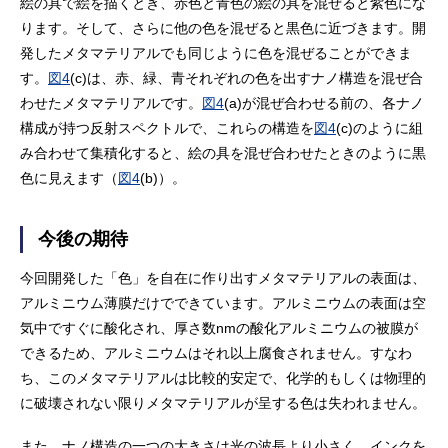
絵の具で絵を描くとき、赤色と青色の絵の具を混ぜると紫色にな
ります。そして、さらに他の色を混ぜると黒色に近づきます。開
発したメタマテリアルでも同じように色を混ぜることができま
す。
図4
(c)は、赤、緑、青それぞれの色を出すナノ構造を混ぜ合
わせたメタマテリアルです。
図4
(a)が混ぜ合わせる前の、各ナノ
構成が持つ反射スペクトルで、これらの構造を
図4
(c)のように組
み合わせて集積化すると、絵の具を混ぜ合わせたときのように黒
色に見えます（
図4
(b)）。
今後の期待
今回開発した「色」を自在に作り出すメタマテリアルの表面は、
アルミニウム薄膜だけでできています。アルミニウムの表面は空
気中ですぐに酸化され、厚さ数nmの酸化アルミニウムの被膜が
できるため、アルミニウムはそれ以上腐食されません。すなわ
ち、このメタマテリアルは比較的安定で、化学的もしくは物理的
に破壊されない限りメタマテリアルが呈する色は失われません。
また、ナノ構造の一つの大きさは光の波長より小さく、インクを