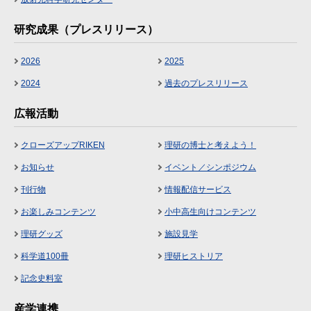
研究成果（プレスリリース）
2026
2025
2024
過去のプレスリリース
広報活動
クローズアップRIKEN
理研の博士と考えよう！
お知らせ
イベント／シンポジウム
刊行物
情報配信サービス
お楽しみコンテンツ
小中高生向けコンテンツ
理研グッズ
施設見学
科学道100冊
理研ヒストリア
記念史料室
産学連携