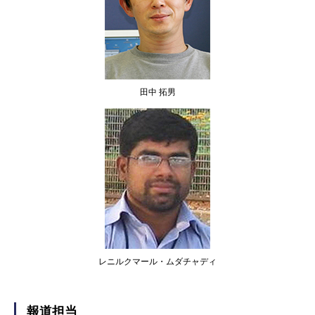
田中 拓男
レニルクマール・ムダチャディ
報道担当