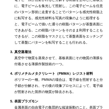
に、電子ビームを集光して照射し、この電子ビームを任意
のパターン形状に走査することでパターンを感光性樹脂上
に転写する。感光性材料を写真の現像のように処理する
と、電子ビームで描いた通りの樹脂パターンが基盤表面に
できあがる。この樹脂パターンをそのまま利用することも
できるが、この樹脂をマスクとして基盤表面をエッチング
して基盤にパターンを転写することも行われる。
3.
真空蒸着法
真空中で物質を蒸発させて、基板表面にその物質の薄膜を
付着させる薄膜作製技術の一つ。
4.
ポリメチルメタクリレート（PMMA）レジスト材料
ポリマーの一種。PMMAの場合は、電子線を照射すると分
子鎖が分解され、その後の現像プロセスによって、電子線
が照射された箇所の物質が除去される。
5.
表面プラズモン
金属表面の自由電子の集団的な縦波振動のこと。表面プラ