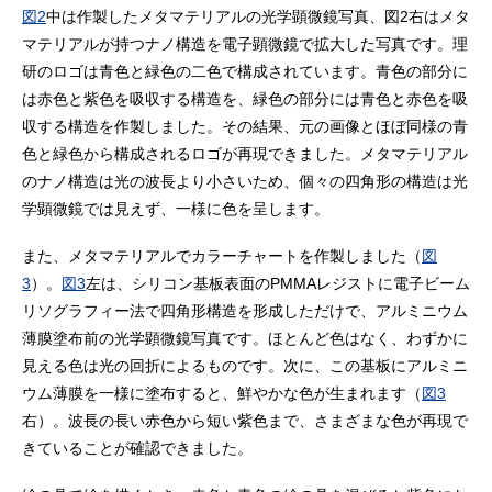
図2
中は作製したメタマテリアルの光学顕微鏡写真、図2右はメタ
マテリアルが持つナノ構造を電子顕微鏡で拡大した写真です。理
研のロゴは青色と緑色の二色で構成されています。青色の部分に
は赤色と紫色を吸収する構造を、緑色の部分には青色と赤色を吸
収する構造を作製しました。その結果、元の画像とほぼ同様の青
色と緑色から構成されるロゴが再現できました。メタマテリアル
のナノ構造は光の波長より小さいため、個々の四角形の構造は光
学顕微鏡では見えず、一様に色を呈します。
また、メタマテリアルでカラーチャートを作製しました（
図
3
）。
図3
左は、シリコン基板表面のPMMAレジストに電子ビーム
リソグラフィー法で四角形構造を形成しただけで、アルミニウム
薄膜塗布前の光学顕微鏡写真です。ほとんど色はなく、わずかに
見える色は光の回折によるものです。次に、この基板にアルミニ
ウム薄膜を一様に塗布すると、鮮やかな色が生まれます（
図3
右）。波長の長い赤色から短い紫色まで、さまざまな色が再現で
きていることが確認できました。