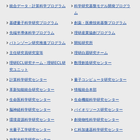
統合データ・計算科学プログラム
科学研究基盤モデル開発プログラ
ム
基礎量子科学研究プログラム
創薬・医療技術基盤プログラム
先端半導体科学プログラム
理研産業協創プログラム
バトンゾーン研究推進プログラム
開拓研究所
主任研究員研究室等
理研白眉研究チーム
理研ECL研究チーム・理研ECL研
数理創造研究センター
究ユニット
計算科学研究センター
量子コンピュータ研究センター
革新知能統合研究センター
情報統合本部
生命医科学研究センター
生命機能科学研究センター
脳神経科学研究センター
バイオリソース研究センター
環境資源科学研究センター
創発物性科学研究センター
光量子工学研究センター
仁科加速器科学研究センター
放射光科学研究センター