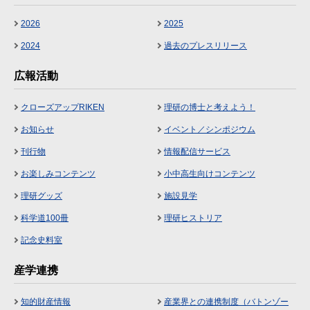
2026
2025
2024
過去のプレスリリース
広報活動
クローズアップRIKEN
理研の博士と考えよう！
お知らせ
イベント／シンポジウム
刊行物
情報配信サービス
お楽しみコンテンツ
小中高生向けコンテンツ
理研グッズ
施設見学
科学道100冊
理研ヒストリア
記念史料室
産学連携
知的財産情報
産業界との連携制度（バトンゾー