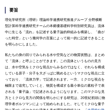
要旨
理化学研究所（理研）理論科学連携研究推進グループ 分野横断
型計算科学連携研究チームの本郷優基礎科学特別研究員は、流体
中に生じる「流れ」を記述する量子論的枠組みを構築し、「曲が
った時空」という幾何学の言葉によって統一的に記述できること
を明らかにしました。
私たちの身の回りでみられる水や空気などの物質状態は、まとめ
て「流体」と呼ぶことができます。この流体というものの見方
は、水や空気をミクロな視点からみるのではなく、それらを構成
している原子・分子を大ざっぱに眺めるというマクロな視点に立
っており、「流体力学」で記述されます。一方、ミクロな視点を
極限まで追究していくと、物質を構成する最小単位の素粒子で表
される「量子論」で記述されるようになります。このマクロな見
方とミクロな見方の関係を明らかにする研究は、20世紀初頭に物
理学者ボルツマンによって始められました。そしてミクロな量子