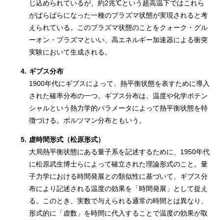
じ込められているが、約2兆℃という超高温下ではこれら
がばらばらになった一種のプラズマ状態が実現されると考
えられている。このプラズマ状態のことをクォーク・グル
ーオン・プラズマといい、高エネルギー加速器による衝突
実験において生成される。
4.
ギブス分布
1900年代にギブスによって、熱平衡状態を表すために導入
された確率分布の一つ。ギブス分布は、温度や化学ポテン
シャルという熱力学的パラメータによって熱平衡状態を特
徴づける。ボルツマン分布ともいう。
5.
虚時間形式（松原形式）
大局熱平衡状態にある量子系を記述するために、1950年代
に松原武生博士らによって確立された理論形式のこと。量
子力学における時間発展との類似性に基づいて、ギブス分
布により記述される温度の効果を「時間発展」として捉え
る。このとき、実数で与えられる通常の時間とは異なり、
形式的に「虚数」を時間に代入することで温度の効果が取