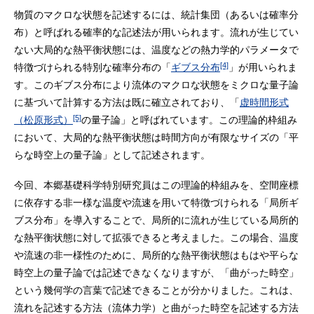
物質のマクロな状態を記述するには、統計集団（あるいは確率分
布）と呼ばれる確率的な記述法が用いられます。流れが生じてい
ない大局的な熱平衡状態には、温度などの熱力学的パラメータで
[4]
特徴づけられる特別な確率分布の「
ギブス分布
」が用いられま
す。このギブス分布により流体のマクロな状態をミクロな量子論
に基づいて計算する方法は既に確立されており、「
虚時間形式
[5]
（松原形式）
の量子論」と呼ばれています。この理論的枠組み
において、大局的な熱平衡状態は時間方向が有限なサイズの「平
らな時空上の量子論」として記述されます。
今回、本郷基礎科学特別研究員はこの理論的枠組みを、空間座標
に依存する非一様な温度や流速を用いて特徴づけられる「局所ギ
ブス分布」を導入することで、局所的に流れが生じている局所的
な熱平衡状態に対して拡張できると考えました。この場合、温度
や流速の非一様性のために、局所的な熱平衡状態はもはや平らな
時空上の量子論では記述できなくなりますが、「曲がった時空」
という幾何学の言葉で記述できることが分かりました。これは、
流れを記述する方法（流体力学）と曲がった時空を記述する方法