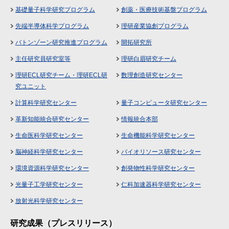
基礎量子科学研究プログラム
創薬・医療技術基盤プログラム
先端半導体科学プログラム
理研産業協創プログラム
バトンゾーン研究推進プログラム
開拓研究所
主任研究員研究室等
理研白眉研究チーム
理研ECL研究チーム・理研ECL研
数理創造研究センター
究ユニット
計算科学研究センター
量子コンピュータ研究センター
革新知能統合研究センター
情報統合本部
生命医科学研究センター
生命機能科学研究センター
脳神経科学研究センター
バイオリソース研究センター
環境資源科学研究センター
創発物性科学研究センター
光量子工学研究センター
仁科加速器科学研究センター
放射光科学研究センター
研究成果（プレスリリース）