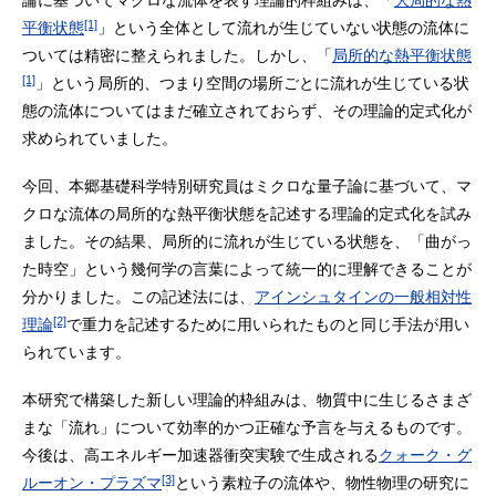
論に基づいてマクロな流体を表す理論的枠組みは、「
大局的な熱
[1]
平衡状態
」という全体として流れが生じていない状態の流体に
ついては精密に整えられました。しかし、「
局所的な熱平衡状態
[1]
」という局所的、つまり空間の場所ごとに流れが生じている状
態の流体についてはまだ確立されておらず、その理論的定式化が
求められていました。
今回、本郷基礎科学特別研究員はミクロな量子論に基づいて、マ
クロな流体の局所的な熱平衡状態を記述する理論的定式化を試み
ました。その結果、局所的に流れが生じている状態を、「曲がっ
た時空」という幾何学の言葉によって統一的に理解できることが
分かりました。この記述法には、
アインシュタインの一般相対性
[2]
理論
で重力を記述するために用いられたものと同じ手法が用い
られています。
本研究で構築した新しい理論的枠組みは、物質中に生じるさまざ
まな「流れ」について効率的かつ正確な予言を与えるものです。
今後は、高エネルギー加速器衝突実験で生成される
クォーク・グ
[3]
ルーオン・プラズマ
という素粒子の流体や、物性物理の研究に