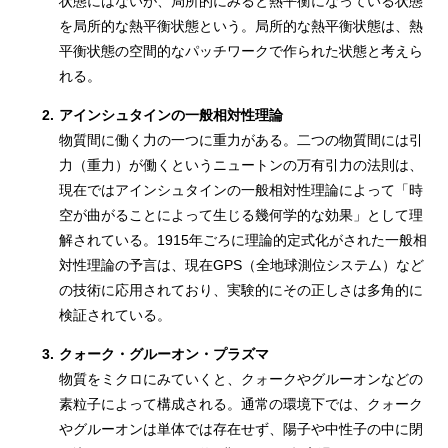
状態にはないが、局所的にみると熱平衡になっている状態
を局所的な熱平衡状態という。局所的な熱平衡状態は、熱
平衡状態の空間的なパッチワークで作られた状態と考えら
れる。
2.
アインシュタインの一般相対性理論
物質間に働く力の一つに重力がある。二つの物質間には引
力（重力）が働くというニュートンの万有引力の法則は、
現在ではアインシュタインの一般相対性理論によって「時
空が曲がることによって生じる幾何学的な効果」として理
解されている。1915年ごろに理論的定式化がされた一般相
対性理論の予言は、現在GPS（全地球測位システム）など
の技術に応用されており、実験的にその正しさは多角的に
検証されている。
3.
クォーク・グルーオン・プラズマ
物質をミクロにみていくと、クォークやグルーオンなどの
素粒子によって構成される。通常の環境下では、クォーク
やグルーオンは単体では存在せず、陽子や中性子の中に閉