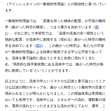
（アインシュタインの一般相対性理論）との類似性に基づいてい
ます。
一般相対性理論では、「質量を持った物体の配置」が宇宙の幾何
学（曲がった時空の構造）、つまり重力を決めています（
図
1
）。それに対して本研究では、「温度や流速の非一様性という
熱的な配置」が流体中に創発する（現れる）曲がった時空の幾何
学を決めています（
図2
）。この曲がった時空は、私たちの宇宙
が一般相対性理論による効果が無視できる平らな宇宙であって
も、流体を量子論的に扱おうとすると自然に現れてくるた
め、“局所的な熱平衡状態にある流体中では、曲がった時空が熱
的に創発している”ということができます。
以上のように、流体力学というマクロな記述と量子論というミク
ロな記述の間のギャップを、曲がった時空という幾何学の言葉で
埋められることが明らかになりました。この理論体系は実用面に
おいても有用です。流体中には、エネルギーの流れ、運動量の流
れ、電荷の流れといったさまざまな流れが生じており、通常、こ