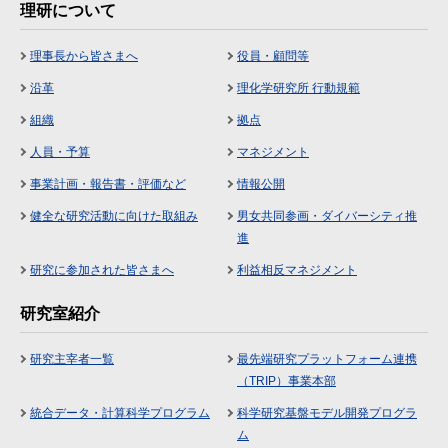
理研について
理事長から皆さまへ
役員・顧問等
沿革
理化学研究所 行動規範
組織
拠点
人員・予算
マネジメント
事業計画・報告書・評価など
情報公開
健全な研究活動に向けた取組み
男女共同参画・ダイバーシティ推
進
研究に参加された皆さまへ
利益相反マネジメント
研究室紹介
研究主宰者一覧
最先端研究プラットフォーム連携
（TRIP）事業本部
統合データ・計算科学プログラム
科学研究基盤モデル開発プログラ
ム