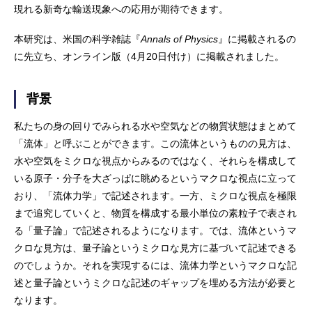
現れる新奇な輸送現象への応用が期待できます。
本研究は、米国の科学雑誌『
Annals of Physics
』に掲載されるの
に先立ち、オンライン版（4月20日付け）に掲載されました。
背景
私たちの身の回りでみられる水や空気などの物質状態はまとめて
「流体」と呼ぶことができます。この流体というものの見方は、
水や空気をミクロな視点からみるのではなく、それらを構成して
いる原子・分子を大ざっぱに眺めるというマクロな視点に立って
おり、「流体力学」で記述されます。一方、ミクロな視点を極限
まで追究していくと、物質を構成する最小単位の素粒子で表され
る「量子論」で記述されるようになります。では、流体というマ
クロな見方は、量子論というミクロな見方に基づいて記述できる
のでしょうか。それを実現するには、流体力学というマクロな記
述と量子論というミクロな記述のギャップを埋める方法が必要と
なります。