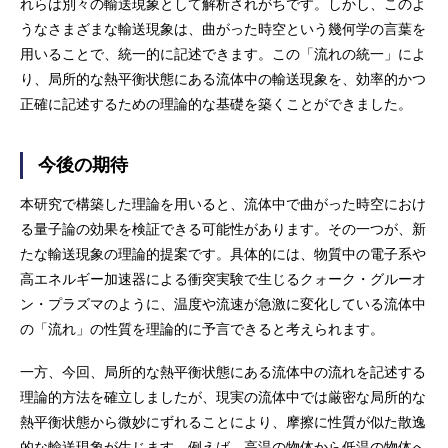
れらは別々の輸送現象として解析されがちです。しかし、このよ
うなさまざまな輸送現象は、曲がった時空という幾何学の言葉を
用いることで、統一的に記述できます。この「流れの統一」によ
り、局所的な熱平衡状態にある流体中の輸送現象を、効率的かつ
正確に記述するための理論的な基礎を築くことができました。
今後の期待
本研究で構築した理論を用いると、流体中で曲がった時空におけ
る量子論の効果を検証できる可能性があります。その一つが、新
たな輸送現象の理論的提案です。具体的には、物質中の電子系や
高エネルギー加速器による衝突実験で生じるクォーク・グルーオ
ン・プラズマのように、温度や流速が急激に変化している流体中
の「流れ」の性質を理論的に予言できると考えられます。
一方、今回、局所的な熱平衡状態にある流体中の流れを記述する
理論的方法を確立しましたが、現実の流体中では厳密な局所的な
熱平衡状態から微妙にずれることにより、摩擦に性質が似た散逸
的な輸送現象が生じます。例えば、高温の物体から低温の物体へ