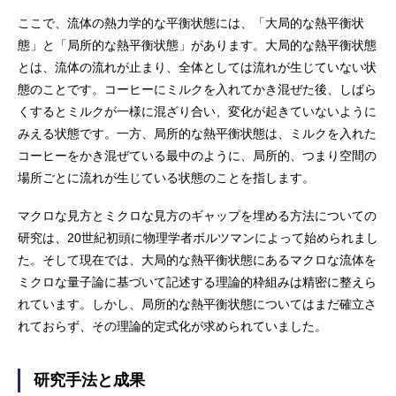
ここで、流体の熱力学的な平衡状態には、「大局的な熱平衡状
態」と「局所的な熱平衡状態」があります。大局的な熱平衡状態
とは、流体の流れが止まり、全体としては流れが生じていない状
態のことです。コーヒーにミルクを入れてかき混ぜた後、しばら
くするとミルクが一様に混ざり合い、変化が起きていないように
みえる状態です。一方、局所的な熱平衡状態は、ミルクを入れた
コーヒーをかき混ぜている最中のように、局所的、つまり空間の
場所ごとに流れが生じている状態のことを指します。
マクロな見方とミクロな見方のギャップを埋める方法についての
研究は、20世紀初頭に物理学者ボルツマンによって始められまし
た。そして現在では、大局的な熱平衡状態にあるマクロな流体を
ミクロな量子論に基づいて記述する理論的枠組みは精密に整えら
れています。しかし、局所的な熱平衡状態についてはまだ確立さ
れておらず、その理論的定式化が求められていました。
研究手法と成果