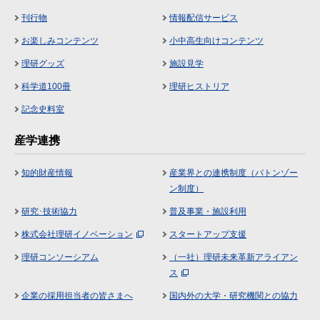
刊行物
情報配信サービス
お楽しみコンテンツ
小中高生向けコンテンツ
理研グッズ
施設見学
科学道100冊
理研ヒストリア
記念史料室
産学連携
知的財産情報
産業界との連携制度（バトンゾー
ン制度）
研究･技術協力
普及事業・施設利用
株式会社理研イノベーション
スタートアップ支援
理研コンソーシアム
（一社）理研未来革新アライアン
ス
企業の採用担当者の皆さまへ
国内外の大学・研究機関との協力