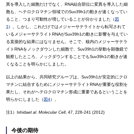
異を導入した細胞だけでなく、RNA結合部位に変異を導入した細
胞も、ヘテロクロマチン領域でのSuv39h1の動きが速くなってい
ること、つまり可動性が増していることが分かりました（
図
3
）。しかし、これだけではメジャーサテライトから転写されて
いるメジャーサテライトRNAがSuv39h1の動きに影響を与えてい
る直接的な結果にはなりません。そこで、核内のメジャーサテラ
イトRNAをノックダウンした細胞で、Suv39h1の挙動を顕微鏡で
観察したところ、ノックダウンすることでもSuv39h1の動きが速
くなることを明らかにしました。
以上の結果から、共同研究グループは、Suv39h1が安定的にクロ
マチンに結合するためにメジャーサテライトRNAが重要な役割を
果たし、それがヘテロクロマチン形成に重要であるということを
明らかにしました（
図4
）。
注1）
Ishida
et.al. Molecular Cell
, 47, 228-241 (2012)
今後の期待