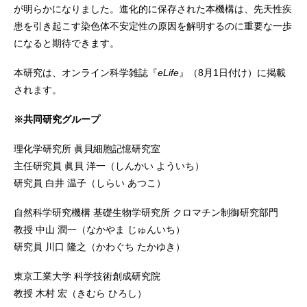
が明らかになりました。進化的に保存された本機構は、先天性疾
患を引き起こす染色体不安定性の原因を解明するのに重要な一歩
になると期待できます。
本研究は、オンライン科学雑誌『
eLife
』（8月1日付け）に掲載
されます。
※共同研究グループ
理化学研究所 眞貝細胞記憶研究室
主任研究員 眞貝 洋一（しんかい よういち）
研究員 白井 温子（しらい あつこ）
自然科学研究機構 基礎生物学研究所 クロマチン制御研究部門
教授 中山 潤一（なかやま じゅんいち）
研究員 川口 隆之（かわぐち たかゆき）
東京工業大学 科学技術創成研究院
教授 木村 宏（きむら ひろし）