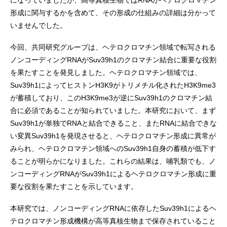
になっていましたが、高等真核生物ではRNAがヘテロクロマチン
形成に関与するかを含めて、その形成の仕組みの詳細は分かって
いませんでした。
今回、共同研究グループは、ヘテロクロマチン領域で転写される
ノンコーディングRNAがSuv39h1のクロマチン結合に重要な役割
を果たすことを発見しました。ヘテロクロマチン領域では、
Suv39h1によってヒストンH3K9がトリメチル化されたH3K9me3
が蓄積しており、このH3K9me3が逆にSuv39h1のクロマチン結
合に必須であることが知られていました。本研究において、まず
Suv39h1が単独でRNAと結合できること、またRNAに結合できな
い変異Suv39h1を発現させると、ヘテロクロマチン形成に異常が
みられ、ヘテロクロマチン領域へのSuv39h1自身の蓄積が低下す
ることが明らかになりました。これらの結果は、哺乳類でも、ノ
ンコーディングRNAがSuv39h1によるヘテロクロマチン形成に重
要な役割を果たすことを示しています。
本研究では、ノンコーディングRNAに依存したSuv39h1によるヘ
テロクロマチン形成機構が高等真核生物まで保存されていること