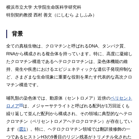
横浜市立大学 大学院生命医科学研究科
特別契約教授 西村 善文（にしむら よしふみ）
背景
全ての真核生物は、クロマチンと呼ばれるDNA、タンパク質、
RNAから構成される複合体を持っています。特に、高度に凝縮し
たクロマチン構造であるヘテロクロマチンは、染色体機能の維
持、発生や疾患におけるエピジェネティックな遺伝子発現抑制な
ど、さまざまな生命現象に重要な役割を果たす代表的な高次クロ
マチン構造です。
哺乳類の染色体では、動原体（セントロメア）近傍の
ペリセント
[8]
ロメア
は、メジャーサテライトと呼ばれる配列が1万回近くも
繰り返して並んだ配列から構成され、その領域に典型的なヘテロ
クロマチン（ペリセントロメアヘテロクロマチン）が存在してい
ます（
図1
）。特に、ヘテロクロマチン領域では翻訳後修飾の一
つであるヒストンH3の9番目のリジン残基がトリメチル化された