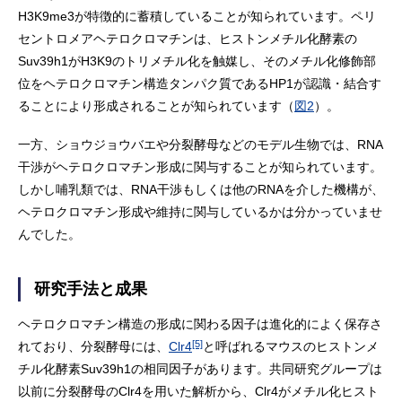
H3K9me3が特徴的に蓄積していることが知られています。ペリ
セントロメアヘテロクロマチンは、ヒストンメチル化酵素の
Suv39h1がH3K9のトリメチル化を触媒し、そのメチル化修飾部
位をヘテロクロマチン構造タンパク質であるHP1が認識・結合す
ることにより形成されることが知られています（
図2
）。
一方、ショウジョウバエや分裂酵母などのモデル生物では、RNA
干渉がヘテロクロマチン形成に関与することが知られています。
しかし哺乳類では、RNA干渉もしくは他のRNAを介した機構が、
ヘテロクロマチン形成や維持に関与しているかは分かっていませ
んでした。
研究手法と成果
ヘテロクロマチン構造の形成に関わる因子は進化的によく保存さ
[5]
れており、分裂酵母には、
Clr4
と呼ばれるマウスのヒストンメ
チル化酵素Suv39h1の相同因子があります。共同研究グループは
以前に分裂酵母のClr4を用いた解析から、Clr4がメチル化ヒスト