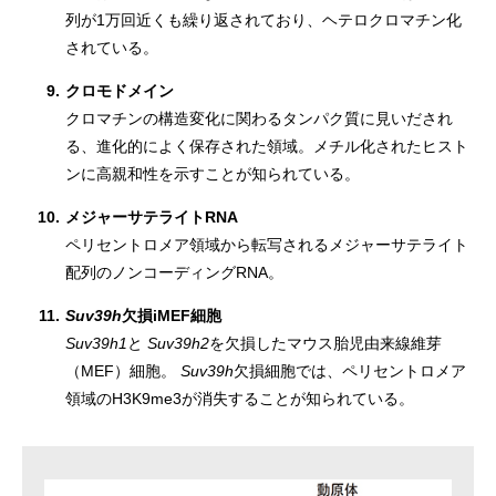
列が1万回近くも繰り返されており、ヘテロクロマチン化
されている。
9.
クロモドメイン
クロマチンの構造変化に関わるタンパク質に見いだされ
る、進化的によく保存された領域。メチル化されたヒスト
ンに高親和性を示すことが知られている。
10.
メジャーサテライトRNA
ペリセントロメア領域から転写されるメジャーサテライト
配列のノンコーディングRNA。
11.
Suv39h
欠損iMEF細胞
Suv39h1
と
Suv39h2
を欠損したマウス胎児由来線維芽
（MEF）細胞。
Suv39h
欠損細胞では、ペリセントロメア
領域のH3K9me3が消失することが知られている。