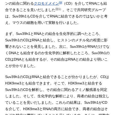
[9]
ンの結合に関わる
クロモドメイン
（CD）を介してRNAにも結
注1）
合できることを見いだしました
。そこで共同研究グループ
は、Suv39h1もCDを介してRNAに結合できるのではないかと考
え、マウスの細胞を用いて実験を行いました。
まず、Suv39h1とRNAとの結合を生化学的に調べたところ、
Suv39h1のCDはRNAと結合し、ヒストンのメチル化の程度に影
響されないことを発見しました。次に、Suv39h1がRNAだけでな
くDNAとも結合するのか生化学的に解析したところ、Suv39h1の
CDはDNAとも結合するが、その結合はRNAとの結合より弱いこ
とが分かりました。
Suv39h1のCDはRNAと結合できることが分かりましたが、CDは
H3K9me3とも結合できます。そこで、H3K9me3と結合する
Suv39h1のCDを解析し、その結合に関わるアミノ酸残基を同定
しました。そして、生化学的な解析により、両者の結合は独立し
ていることを見いだしました。これらの結果は、Suv39h1がCD
を介して、H3K9me3とRNAの両方に結合でき、両者の結合はそ