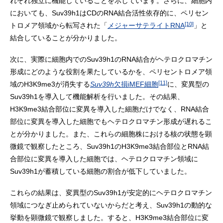
れぞれ独立に機能していることを示しています。さらに、細胞内
においても、Suv39h1はCDのRNA結合活性依存的に、ペリセン
[10]
トロメア領域から転写された「
メジャーサテライトRNA
」と
結合していることが分かりました。
次に、実際に細胞内でのSuv39h1のRNA結合がヘテロクロマチン
形成にどのような役割を果たしているかを、ペリセントロメア領
[11]
域のH3K9me3が消失する
Suv39h
欠損iMEF細胞
に、変異型の
Suv39h1を導入して機能解析を行いました。その結果、
H3K9me3結合部位に変異を導入した細胞だけでなく、RNA結合
部位に変異を導入した細胞でもヘテロクロマチン形成が遅れるこ
とが分かりました。また、これらの細胞株における核の状態を顕
微鏡で観察したところ、Suv39h1のH3K9me3結合部位とRNA結
合部位に変異を導入した細胞では、ヘテロクロマチン領域に
Suv39h1が蓄積している細胞の割合が低下していました。
これらの結果は、変異型のSuv39h1が安定的にヘテロクロマチン
領域につなぎ止められていないからだと考え、Suv39h1の動的な
挙動を顕微鏡で観察しました。すると、H3K9me3結合部位に変