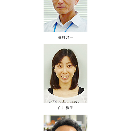
眞貝 洋一
白井 温子