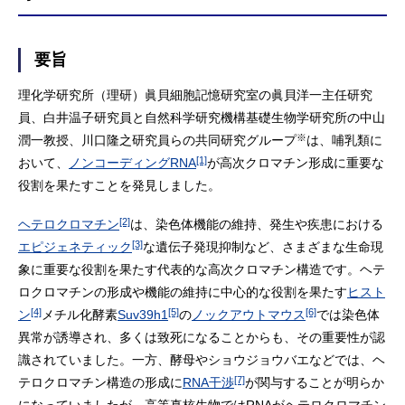
要旨
理化学研究所（理研）眞貝細胞記憶研究室の眞貝洋一主任研究
員、白井温子研究員と自然科学研究機構基礎生物学研究所の中山
※
潤一教授、川口隆之研究員らの共同研究グループ
は、哺乳類に
[1]
おいて、
ノンコーディングRNA
が高次クロマチン形成に重要な
役割を果たすことを発見しました。
[2]
ヘテロクロマチン
は、染色体機能の維持、発生や疾患における
[3]
エピジェネティック
な遺伝子発現抑制など、さまざまな生命現
象に重要な役割を果たす代表的な高次クロマチン構造です。ヘテ
ロクロマチンの形成や機能の維持に中心的な役割を果たす
ヒスト
[4]
[5]
[6]
ン
メチル化酵素
Suv39h1
の
ノックアウトマウス
では染色体
異常が誘導され、多くは致死になることからも、その重要性が認
識されていました。一方、酵母やショウジョウバエなどでは、ヘ
[7]
テロクロマチン構造の形成に
RNA干渉
が関与することが明らか