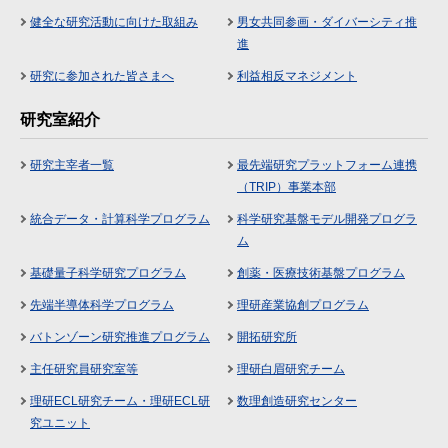
健全な研究活動に向けた取組み
男女共同参画・ダイバーシティ推
進
研究に参加された皆さまへ
利益相反マネジメント
研究室紹介
研究主宰者一覧
最先端研究プラットフォーム連携
（TRIP）事業本部
統合データ・計算科学プログラム
科学研究基盤モデル開発プログラ
ム
基礎量子科学研究プログラム
創薬・医療技術基盤プログラム
先端半導体科学プログラム
理研産業協創プログラム
バトンゾーン研究推進プログラム
開拓研究所
主任研究員研究室等
理研白眉研究チーム
理研ECL研究チーム・理研ECL研
数理創造研究センター
究ユニット