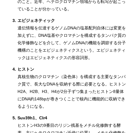
のこと。近年、ヘテロクロマチン領域からも転写が起こっ
ていることが分かっている。
3.
エピジェネティック
遺伝情報を伝達するゲノムDNAの塩基配列自体には変更を
加えずに、DNA塩基やクロマチンを構成するタンパク質の
化学修飾などを介して、ゲノムDNAの機能を調節する分子
機構のことをエピジェネティクスという。エピジェネティ
ックはエピジェネティクスの形容詞形。
4.
ヒストン
真核生物のクロマチン（染色体）を構成する主要なタンパ
ク質で、長大なDNAを収納する際に必要となる。ヒストン
H2A、H2B、H3、H4が2分子ずつ集まったヒストン8量体
にDNA約148bpが巻きつくことで核内に機能的に収納でき
るようになる。
5.
Suv39h1、Clr4
ヒストンH3の9番目のリジン残基をメチル化修飾する酵
素。主にヘテロクロマチン近傍に位置し、メチル化修飾を