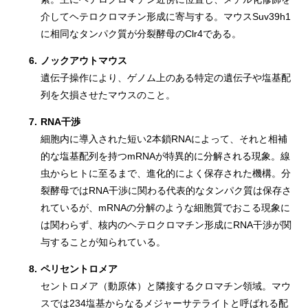
介してヘテロクロマチン形成に寄与する。マウスSuv39h1
に相同なタンパク質が分裂酵母のClr4である。
6.
ノックアウトマウス
遺伝子操作により、ゲノム上のある特定の遺伝子や塩基配
列を欠損させたマウスのこと。
7.
RNA干渉
細胞内に導入された短い2本鎖RNAによって、それと相補
的な塩基配列を持つmRNAが特異的に分解される現象。線
虫からヒトに至るまで、進化的によく保存された機構。分
裂酵母ではRNA干渉に関わる代表的なタンパク質は保存さ
れているが、mRNAの分解のような細胞質でおこる現象に
は関わらず、核内のヘテロクロマチン形成にRNA干渉が関
与することが知られている。
8.
ペリセントロメア
セントロメア（動原体）と隣接するクロマチン領域。マウ
スでは234塩基からなるメジャーサテライトと呼ばれる配