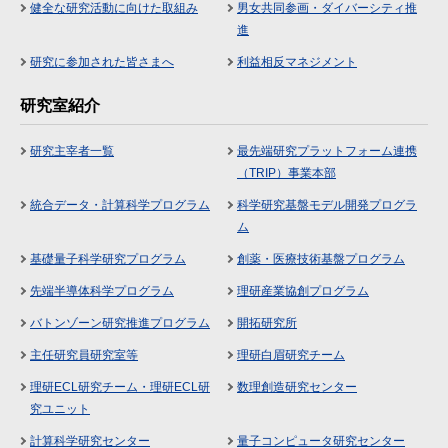
健全な研究活動に向けた取組み
男女共同参画・ダイバーシティ推
進
研究に参加された皆さまへ
利益相反マネジメント
研究室紹介
研究主宰者一覧
最先端研究プラットフォーム連携
（TRIP）事業本部
統合データ・計算科学プログラム
科学研究基盤モデル開発プログラ
ム
基礎量子科学研究プログラム
創薬・医療技術基盤プログラム
先端半導体科学プログラム
理研産業協創プログラム
バトンゾーン研究推進プログラム
開拓研究所
主任研究員研究室等
理研白眉研究チーム
理研ECL研究チーム・理研ECL研
数理創造研究センター
究ユニット
計算科学研究センター
量子コンピュータ研究センター