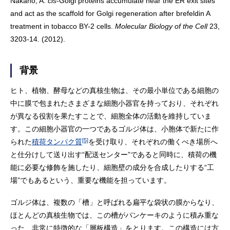
Nakano, A.
cis
-Golgi proteins accumulate near the ER exit sites
and act as the scaffold for Golgi regeneration after brefeldin A
treatment in tobacco BY-2 cells.
Molecular Biology of the Cell
23,
3203-14. (2012).
背景
ヒト、植物、酵母などの真核生物は、その最小単位である細胞の
中に膜で包まれたさまざまな細胞小器官を持っており、それぞれ
が異なる役割を果たすことで、細胞全体の活動を維持していま
す。この細胞小器官の一つであるゴルジ体は、小胞体で新たに作
[5]
られた
積荷タンパク質
を受け取り、それぞれの働くべき場所へ
と仕分けして送り出す“配送センター”であると同時に、積荷の機
能に必要な修飾を施したり、細胞壁の成分を合成したりする“工
場”でもあるという、重要な機能を担っています。
ゴルジ体は、複数の「槽」と呼ばれる扁平な袋状の膜からなり、
ほとんどの真核生物では、この槽がパンケーキのように積み重な
った、非常に特徴的な「層板構造」をとります。この構造には方