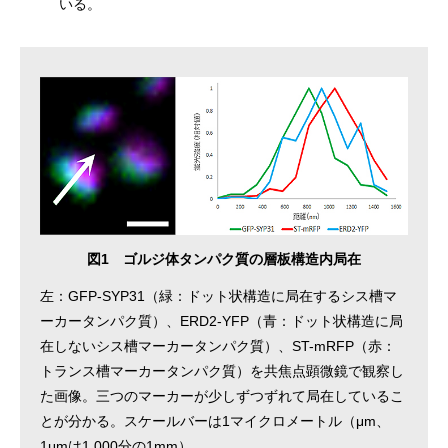
いる。
図1 ゴルジ体タンパク質の層板構造内局在
左：GFP-SYP31（緑：ドット状構造に局在するシス槽マ
ーカータンパク質）、ERD2-YFP（青：ドット状構造に局
在しないシス槽マーカータンパク質）、ST-mRFP（赤：
トランス槽マーカータンパク質）を共焦点顕微鏡で観察し
た画像。三つのマーカーが少しずつずれて局在しているこ
とが分かる。スケールバーは1マイクロメートル（μm、
1μmは1,000分の1mm）。