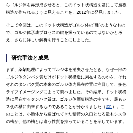
らゴルジ体を再形成させると、このドット状構造を基にして層板
構造が作られるように見えることを、2012年に発見しました。
そこで今回は、このドット状構造がゴルジ体の“種”のようなもの
で、ゴルジ体形成プロセスの鍵を握っているのではないかと考
え、さらに詳しい解析を行うことにしました。
研究手法と成果
まず、薬剤処理によってゴルジ体を消失させたとき、なぜ一部の
ゴルジ体タンパク質だけがドット状構造に局在するのかを、それ
ぞれのタンパク質の本来のゴルジ体内局在位置に注目して、多色
ライブイメージングによって調べました。その結果、ドット状構
造に局在するタンパク質は、ゴルジ体層板構造の中でも、最もシ
ス側の槽に由来するものであることが分かりました（
図1
）。こ
のことは、小胞体から運ばれてきた積荷の入口となる最もシス側
の槽が、他の槽とは違う性質を持っていることを示しています。