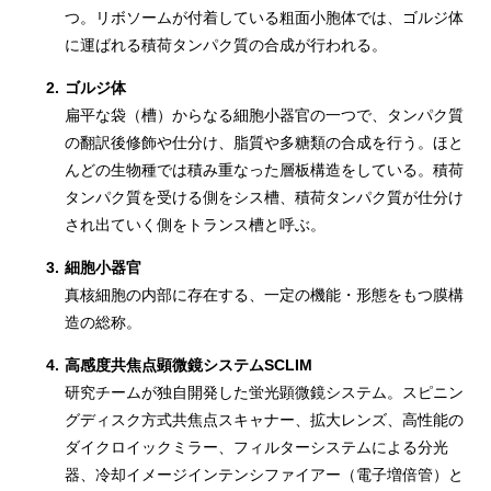
つ。リボソームが付着している粗面小胞体では、ゴルジ体
に運ばれる積荷タンパク質の合成が行われる。
2.
ゴルジ体
扁平な袋（槽）からなる細胞小器官の一つで、タンパク質
の翻訳後修飾や仕分け、脂質や多糖類の合成を行う。ほと
んどの生物種では積み重なった層板構造をしている。積荷
タンパク質を受ける側をシス槽、積荷タンパク質が仕分け
され出ていく側をトランス槽と呼ぶ。
3.
細胞小器官
真核細胞の内部に存在する、一定の機能・形態をもつ膜構
造の総称。
4.
高感度共焦点顕微鏡システムSCLIM
研究チームが独自開発した蛍光顕微鏡システム。スピニン
グディスク方式共焦点スキャナー、拡大レンズ、高性能の
ダイクロイックミラー、フィルターシステムによる分光
器、冷却イメージインテンシファイアー（電子増倍管）と