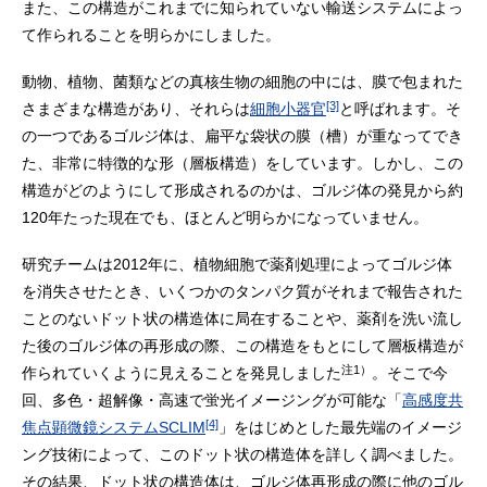
また、この構造がこれまでに知られていない輸送システムによっ
て作られることを明らかにしました。
動物、植物、菌類などの真核生物の細胞の中には、膜で包まれた
[3]
さまざまな構造があり、それらは
細胞小器官
と呼ばれます。そ
の一つであるゴルジ体は、扁平な袋状の膜（槽）が重なってでき
た、非常に特徴的な形（層板構造）をしています。しかし、この
構造がどのようにして形成されるのかは、ゴルジ体の発見から約
120年たった現在でも、ほとんど明らかになっていません。
研究チームは2012年に、植物細胞で薬剤処理によってゴルジ体
を消失させたとき、いくつかのタンパク質がそれまで報告された
ことのないドット状の構造体に局在することや、薬剤を洗い流し
た後のゴルジ体の再形成の際、この構造をもとにして層板構造が
注1）
作られていくように見えることを発見しました
。そこで今
回、多色・超解像・高速で蛍光イメージングが可能な「
高感度共
[4]
焦点顕微鏡システムSCLIM
」をはじめとした最先端のイメージ
ング技術によって、このドット状の構造体を詳しく調べました。
その結果、ドット状の構造体は、ゴルジ体再形成の際に他のゴル