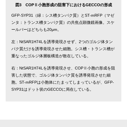
図3 COPⅡ小胞形成の阻害下におけるGECCOの形成
GFP-SYP31（緑：シス槽タンパク質）とST-mRFP（マゼ
ンタ：トランス槽タンパク質）の共焦点顕微鏡画像。スケ
ールバーはどちらも20μm。
左：NtSAR1H74Lを誘導発現させず、2つのゴルジ体タン
パク質だけを誘導発現させた細胞。シス槽・トランス槽が
重なったゴルジ体層板構造が散在している。
右：NtSAR1H74Lを誘導発現させ、COPⅡ小胞の形成を阻
害した状態で、ゴルジ体タンパク質を誘導発現させた細
胞。ST-mRFPは小胞体にたまってしまっているが、GFP-
SYP31はドット状のGECCOに局在している。