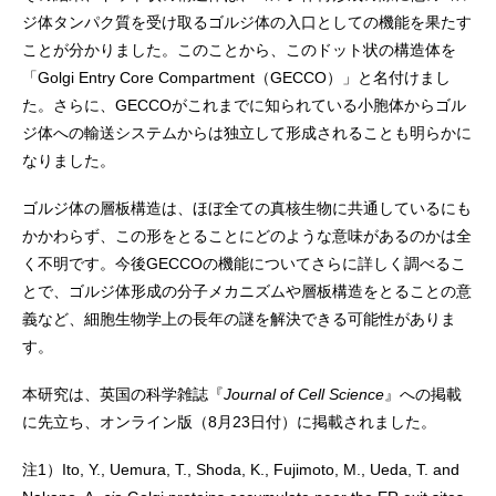
ジ体タンパク質を受け取るゴルジ体の入口としての機能を果たす
ことが分かりました。このことから、このドット状の構造体を
「Golgi Entry Core Compartment（GECCO）」と名付けまし
た。さらに、GECCOがこれまでに知られている小胞体からゴル
ジ体への輸送システムからは独立して形成されることも明らかに
なりました。
ゴルジ体の層板構造は、ほぼ全ての真核生物に共通しているにも
かかわらず、この形をとることにどのような意味があるのかは全
く不明です。今後GECCOの機能についてさらに詳しく調べるこ
とで、ゴルジ体形成の分子メカニズムや層板構造をとることの意
義など、細胞生物学上の長年の謎を解決できる可能性がありま
す。
本研究は、英国の科学雑誌『
Journal of Cell Science
』への掲載
に先立ち、オンライン版（8月23日付）に掲載されました。
注1）
Ito, Y., Uemura, T., Shoda, K., Fujimoto, M., Ueda, T. and