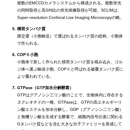
複数のEMCCDカメラシステムから構成される。複数蛍光
の同時取得と高S/N比の蛍光画像取得が可能。SCLIMは、
Super-resolution Confocal Live Imaging Microscopyの略。
5.
積荷タンパク質
膜交通（小胞輸送）で運ばれるタンパク質の総称。小胞体
で作られる。
6.
COPⅡ小胞
小胞体で新しく作られた積荷タンパク質を積み込み、ゴル
ジ体へ運ぶ輸送小胞。COPⅡと呼ばれる被覆タンパク質に
より覆われている。
7.
GTPase（GTP加水分解酵素）
GTPはグアノシン三リン酸のことで、生物体内に存在する
ヌクレオチドの一種。GTPaseは、GTPの高エネルギーリ
ン酸エステルを加水分解し、GDP（グアノシン二リン酸）
と無機リン酸を生成する酵素で、細胞内信号伝達に関わる
Gタンパク質などを含む大きな分子ファミリーを形成して