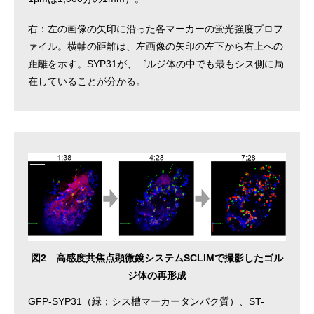
右：左の画像の矢印に沿った各マーカーの蛍光強度プロフ
ァイル。横軸の距離は、左画像の矢印の左下から右上への
距離を示す。SYP31が、ゴルジ体の中でも最もシス側に局
在していることが分かる。
図2 高感度共焦点顕微鏡システムSCLIMで撮影したゴル
ジ体の再形成
GFP-SYP31（緑；シス槽マーカータンパク質）、ST-