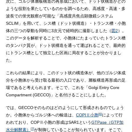
次に、ゴルジ体層板構造の再形成において、ドット状構造がどの
ような役割を果たしているのかを調べるため、高感度・高速・多
波長での蛍光観察が可能な「高感度共焦点顕微鏡システム
SCLIM」を用いて、シス槽（ドット状構造）・トランス槽・小胞
体の三つの挙動を同時に3次元で経時的に撮影しました（
図2
）。
このデータを解析することで、小胞体にたまっていたトランス槽
のタンパク質が、ドット状構造を通って運ばれることで、最終的
にトランス槽として独立した区画に局在することが分かりまし
た。
これらの結果により、このドット状の構造体が、他のゴルジ体成
分を小胞体から受け取る最初の入口であり、層板構造再形成の足
場であると考えられます。そこで、これを「Golgi Entry Core
Compartment (GECCO)」と名付けることにしました。
では、GECCOそのものはどのようにして形成されるのでしょう
[6]
か。小胞体からゴルジ体への輸送は、
COPIⅡ小胞
によって行
われており、COPⅡ小胞の形成はSAR1という
GTPase（GTP加
[7]
水分解酵素）
が制御していることが知られています。そこで、