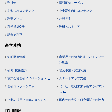
刊行物
情報配信サービス
お楽しみコンテンツ
小中高生向けコンテンツ
理研グッズ
施設見学
科学道100冊
理研ヒストリア
記念史料室
産学連携
知的財産情報
産業界との連携制度（バトンゾー
ン制度）
研究･技術協力
普及事業・施設利用
株式会社理研イノベーション
スタートアップ支援
理研コンソーシアム
（一社）理研未来革新アライアン
ス
企業の採用担当者の皆さまへ
国内外の大学・研究機関との協力
採用情報