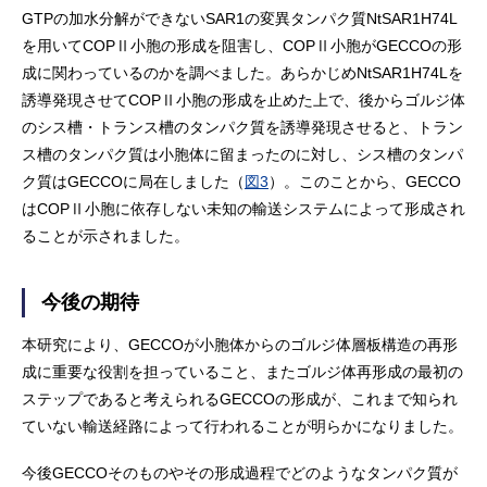
GTPの加水分解ができないSAR1の変異タンパク質NtSAR1H74L
を用いてCOPⅡ小胞の形成を阻害し、COPⅡ小胞がGECCOの形
成に関わっているのかを調べました。あらかじめNtSAR1H74Lを
誘導発現させてCOPⅡ小胞の形成を止めた上で、後からゴルジ体
のシス槽・トランス槽のタンパク質を誘導発現させると、トラン
ス槽のタンパク質は小胞体に留まったのに対し、シス槽のタンパ
ク質はGECCOに局在しました（
図3
）。このことから、GECCO
はCOPⅡ小胞に依存しない未知の輸送システムによって形成され
ることが示されました。
今後の期待
本研究により、GECCOが小胞体からのゴルジ体層板構造の再形
成に重要な役割を担っていること、またゴルジ体再形成の最初の
ステップであると考えられるGECCOの形成が、これまで知られ
ていない輸送経路によって行われることが明らかになりました。
今後GECCOそのものやその形成過程でどのようなタンパク質が