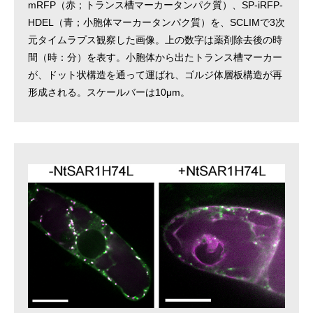
mRFP（赤；トランス槽マーカータンパク質）、SP-iRFP-
HDEL（青；小胞体マーカータンパク質）を、SCLIMで3次
元タイムラプス観察した画像。上の数字は薬剤除去後の時
間（時：分）を表す。小胞体から出たトランス槽マーカー
が、ドット状構造を通って運ばれ、ゴルジ体層板構造が再
形成される。スケールバーは10μm。