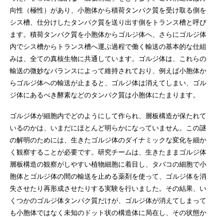
向性（極性）があり、小胞体から積荷タンパク質を受け取る側を
シス槽、仕分けしたタンパク質を送り出す側をトランス槽と呼び
ます。積荷タンパク質を小胞体からゴルジ体へ、さらにゴルジ体
内でシス槽からトランス槽へ運ぶ過程で働く輸送の基本的な仕組
みは、全ての真核生物に共通しています。ゴルジ体は、これらの
輸送の微妙なバランスによって維持されており、例えば小胞体か
らゴルジ体への輸送が止まると、ゴルジ体は消えてしまい、ゴル
ジ体にあるべき酵素などのタンパク質は小胞体にたまります。
ゴルジ体が細胞内でどのようにして作られ、層板構造が保たれて
いるのかは、いまだにほとんど明らかになっていません。この謎
の解明のためには、生きたゴルジ体のダイナミックな変化を細か
く観察することが必要です。研究チームは、生きたままゴルジ体
層板構造の観察がしやすい植物細胞に着目し、タバコの細胞で小
胞体とゴルジ体の間の輸送を止める薬剤を使って、ゴルジ体を消
失させたり再形成させたりする実験を行いました。その結果、い
くつかのゴルジ体タンパク質だけが、ゴルジ体が消えてしまって
も小胞体ではなく未知のドット状の構造体に局在し、その状態か