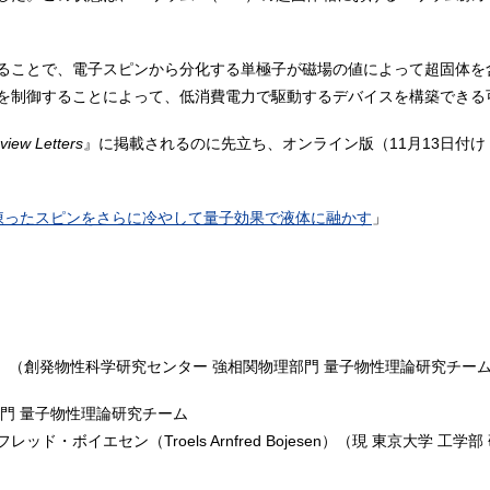
ることで、電子スピンから分化する単極子が磁場の値によって超固体を
を制御することによって、低消費電力で駆動するデバイスを構築できる
view Letters
』に掲載されるのに先立ち、オンライン版（11月13日付け
凍ったスピンをさらに冷やして量子効果で液体に融かす
」
き）（創発物性科学研究センター 強相関物理部門 量子物性理論研究チー
門 量子物性理論研究チーム
・ボイエセン（Troels Arnfred Bojesen）（現 東京大学 工学部