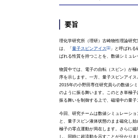
要旨
理化学研究所（理研）古崎物性理論研究
[1]
は、「
量子スピンアイス
」と呼ばれる
ばれる性質を持つことを、数値シミュレ
物質中では、電子の自転（スピン）が極
序を示します。一方、量子スピンアイス
2015年の小野田専任研究員らの数値シ
のように振る舞います。このとき単極子
振る舞いを制御する上で、磁場中の量子
今回、研究チームは数値シミュレーション
と、量子スピン液体状態のまま磁化し始
極子の零点運動が局在します。さらに磁
し、同時に超流動を示すことが分かりま