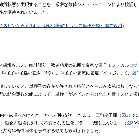
物質状態が実現することを、厳密な数値シミュレーションにより検証し
性が期待されていました。
子スピンから分化したN極とS極のヒッグス転移を磁性体で観測
」
[
て磁場を加え、統計誤差・数値精度の範囲で厳密な
量子モンテカルロ法
、単極子の極性の強さ（δQ）、単極子の超流動密度（ρ）に対して、
図2
却していくと、単極子の存在が許される時間スケールが次第に短くなっ
型の結合定数の組によって、単極子がスピンから分化した量子スピン液
]方向へ磁場をかけると、アイス則を満たしたまま、三角格子面（
図3
）の
ると、磁化が磁場に対して不変となる磁化プラトー状態に入ります（
図3
(
た共有結合性固体を形成する傾向も観測されました。