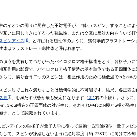
中のイオンの周りに局在した不対電子が、自転（スピン）することによ
が互いに同じ向きにそろった強磁性、または交互に反対方向を向いて打
[1]
スピンアイス
」と呼ばれる磁性体のように、幾何学的フラストレーシ
性体はフラストレート磁性体と呼ばれます。
の頂点を共有してつながったパイロクロア格子構造をとり、各格子点に
互作用の影響で、パイロクロア格子構造の基本単位である正四面体に対し
らに、隣り合う二つのスピンは、相互作用のために極低温でinとout
スピン対でこれを満たすことは幾何学的に不可能です。結局、各正四面体
[1]
ス則
」を満たす状態が最も安定になります（
図1
右の上段）。さらに
造と1-in, 3-out構造の正四面体の対が生じ、それぞれ中心にN極とS極が発
極子」として認識されています。
らはスピンアイスの単極子が量子力学に従って運動する理論模型「量子スピ
対して、スピンが凍結しないように絶対零度（約-273℃）に向けて冷