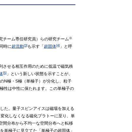
※
究チーム専任研究員）らの研究チーム
[3]
[4]
同時に
超流動
も示す「
超固体
」と呼
列させる相互作用のために低温で磁気秩
[5]
体
」という新しい状態を示すことが、
のN極・S極（単極子）が分化し、粒子
の極性は中性に保たれます。この単極子の
ました。量子スピンアイスは磁場を加える
て変化しなくなる磁化プラトーに至り、単
空間分布から不均一な空間分布へと転移
子を単極子に見立てた「単極子の超固体」