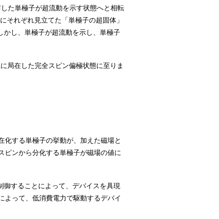
布した単極子が超流動を示す状態へと相転
度にそれぞれ見立てた「単極子の超固体」
。しかし、単極子が超流動を示し、単極子
互に局在した完全スピン偏極状態に至りま
在化する単極子の挙動が、加えた磁場と
スピンから分化する単極子が磁場の値に
制御することによって、デバイスを具現
によって、低消費電力で駆動するデバイ