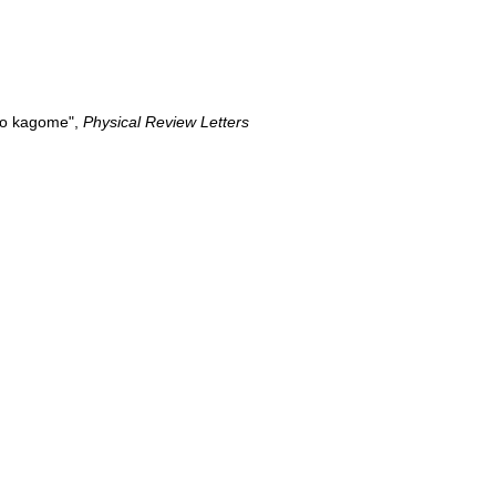
 to kagome",
Physical Review Letters