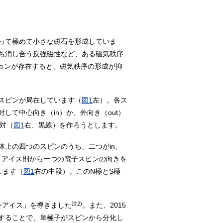
って極めて小さな磁石を形成していま
ち消し合う反強磁性など、ある磁気秩序
ョンが存在すると、磁気秩序の形成が抑
スピンが局在しています（
図1
左）。各ス
て中心向き（in）か、外向き（out）
の対（
図1
右、黒線）を作ろうとします。
上の四つのスピンのうち、二つがin、
、アイス則から一つの電子スピンの向きを
生します（
図1
右の中段）。このN極とS極
注2)
ンアイス」を導きました
。また、2015
却することで、単極子がスピンから分化し