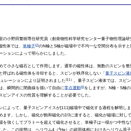
室の小野田繁樹専任研究員（創発物性科学研究センター量子物性理論研
[2]
磁性体では、
単極子
のN極とS極が磁場中で不均一な空間分布を示すと
ーションによって明らかにしました。
めて小さな磁石として作用します。通常の磁性体は、無数のスピンを整
と呼ばれる磁性体を冷却すると、スピンが秩序化しない「
量子スピン液
注1）
ミュレーションにより証明されました
。量子スピン液体では、スピン
[6]
は、瞬間的に閉曲線を描いて自由に
零点運動
をしますが、N極・S極
スピンアイスの性質を理解することが必要でした。
によって、量子スピンアイスが[111]磁場中で磁化する過程を解明し
めます。しかし、磁化が飽和磁化の2/3に達すると、磁化が磁場に対し
場を強くしてプラトーを超えて磁化させると、単極子は一様かつ中性な
4
した。この状態は、ヘリウム4（
He）の超固体相におけるヘリウム原