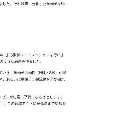
ました。それ以降、分化した単極子を磁
7]
による数値シミュレーションを行いま
のような結果を得ました。
ていき、単極子の極性（N極・S極）が現
体、あるいは単極子が超流動を示す磁気
スピンが磁場に平行になろうとします。
a)）。この領域でさらに極低温まで冷却を