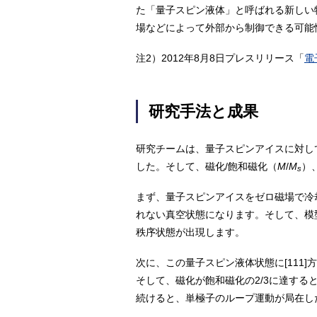
た「量子スピン液体」と呼ばれる新しい
場などによって外部から制御できる可能
注2）2012年8月8日プレスリリース「
電
研究手法と成果
研究チームは、量子スピンアイスに対し
した。そして、磁化/飽和磁化（
M
/
M
）
s
まず、量子スピンアイスをゼロ磁場で冷
れない真空状態になります。そして、模
秩序状態が出現します。
次に、この量子スピン液体状態に[111
そして、磁化が飽和磁化の2/3に達す
続けると、単極子のループ運動が局在し