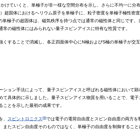
場をかけていくと、単極子が非一様な空間分布を示し、さらに不均一に分
e）超固体におけるヘリウム原子を単極子に、粒子密度を単極子極性密
。この単極子の超固体は、磁気秩序を持つ点では通常の磁性体と同じです
通常の磁性体にはみられない量子スピンアイスに特有な性質です。
強くすることで消滅し、各正四面体中心にN極およびS極の単極子が交
ーション手法によって、量子スピンアイスと呼ばれる磁性体において顕
めて具体的に示しました。量子スピンアイス物質を用いることで、電子
ることを示した最初の成果です。
[8]
を、
スピントロニクス
では電子の電荷自由度とスピン自由度の両方を
、またスピン自由度そのものではなく、単極子の自由度を制御すること