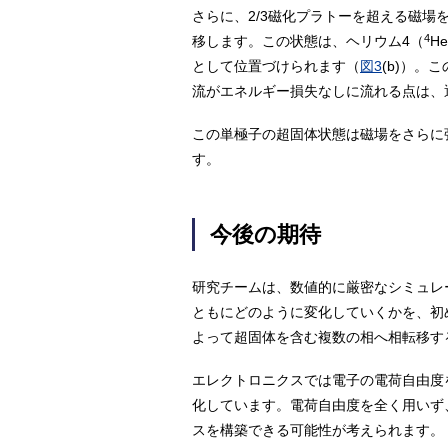
さらに、2/3磁化プラトーを超える磁
4
移します。この状態は、ヘリウム4（
H
として位置づけられます（
図3
(b)）
流がエネルギー損失なしに流れる点は、
この単極子の超固体状態は磁場をさらに
す。
今後の期待
研究チームは、数値的に厳密なシミュレ
ともにどのように変化していくかを、初
よって超固体を含む複数の相へ相転移す
エレクトロニクスでは電子の電荷自由度
化しています。電荷自由度を全く用いず
スを構築できる可能性が考えられます。