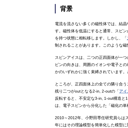
背景
電流を流さない多くの磁性体では、結晶
す。磁性体を低温にすると通常、スピン
を持つ状態に相転移します。しかし、「
制されることがあります。このような磁
スピンアイスは、二つの正四面体が一つ
ピンの向きは、周囲のイオンや電子との相
かのいずれかに強く束縛されています。さ
ところが、正四面体上の全ての隣り合う
残り二つがoutとなる2-in, 2-outの「
アイ
反転すると、不安定な3-in, 1-out構
は、電子スピンから分化した「磁化の単
2010～2012年、小野田専任研究員
年にはその理論模型を簡単化した模型に