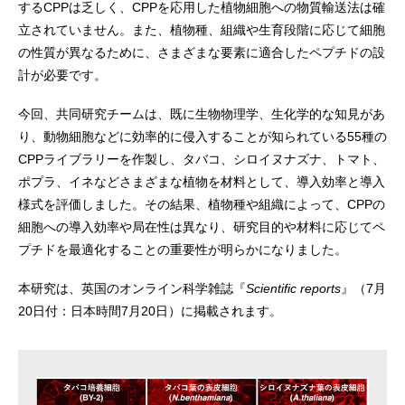
するCPPは乏しく、CPPを応用した植物細胞への物質輸送法は確
立されていません。また、植物種、組織や生育段階に応じて細胞
の性質が異なるために、さまざまな要素に適合したペプチドの設
計が必要です。
今回、共同研究チームは、既に生物物理学、生化学的な知見があ
り、動物細胞などに効率的に侵入することが知られている55種の
CPPライブラリーを作製し、タバコ、シロイヌナズナ、トマト、
ポプラ、イネなどさまざまな植物を材料として、導入効率と導入
様式を評価しました。その結果、植物種や組織によって、CPPの
細胞への導入効率や局在性は異なり、研究目的や材料に応じてペ
プチドを最適化することの重要性が明らかになりました。
本研究は、英国のオンライン科学雑誌『
Scientific reports
』（7月
20日付：日本時間7月20日）に掲載されます。