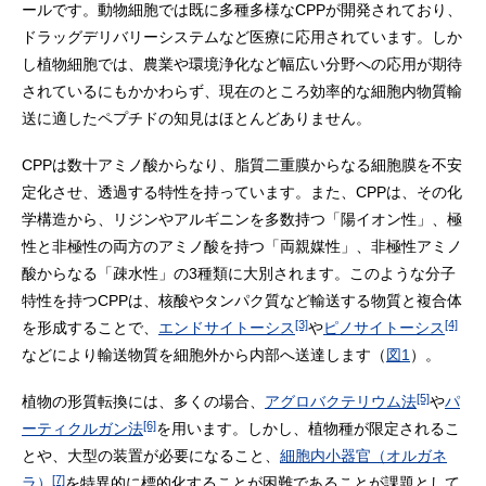
ールです。動物細胞では既に多種多様なCPPが開発されており、
ドラッグデリバリーシステムなど医療に応用されています。しか
し植物細胞では、農業や環境浄化など幅広い分野への応用が期待
されているにもかかわらず、現在のところ効率的な細胞内物質輸
送に適したペプチドの知見はほとんどありません。
CPPは数十アミノ酸からなり、脂質二重膜からなる細胞膜を不安
定化させ、透過する特性を持っています。また、CPPは、その化
学構造から、リジンやアルギニンを多数持つ「陽イオン性」、極
性と非極性の両方のアミノ酸を持つ「両親媒性」、非極性アミノ
酸からなる「疎水性」の3種類に大別されます。このような分子
特性を持つCPPは、核酸やタンパク質など輸送する物質と複合体
[3]
[4]
を形成することで、
エンドサイトーシス
や
ピノサイトーシス
などにより輸送物質を細胞外から内部へ送達します（
図1
）。
[5]
植物の形質転換には、多くの場合、
アグロバクテリウム法
や
パ
[6]
ーティクルガン法
を用います。しかし、植物種が限定されるこ
とや、大型の装置が必要になること、
細胞内小器官（オルガネ
[7]
ラ）
を特異的に標的化することが困難であることが課題として