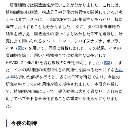
コ培養細胞では膜透過性が低いことが分かりました。これには、
植物細胞の膜構造、構成分子や分化の特異性が関係していると考
えられます。さらに、一部のCPPでは細胞毒性があったり、核に
局在したりすることも分かりました。 次に、タバコ培養細胞の
結果を踏まえ、膜透過性の違いにより区分したCPPを選抜し、研
究によく用いられるタバコ、トマト、シロイヌナズナ、ポプラ、
イネ（
図2
）を用いて、同様に解析しました。その結果、イネの
葉細胞を除く、用いた植物種全てに効果的なCPPとして
HPV33L2-445/467を含む複数のCPPを同定しました（
図3
）。ま
た、イネの葉細胞の構造特性との関連性を調べるためにイネ
カル
[10]
ス
を用いた解析を行うと、多くのCPPが有効であり、今後の
研究材料としての有用性が強く期待されました。本研究を通し
て、植物種や組織によって、導入効率は大きく異なり、これらに
応じてペプチドを最適化することの重要性が明らかになりまし
た。
今後の期待