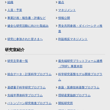
組織
拠点
人員・予算
マネジメント
事業計画・報告書・評価など
情報公開
健全な研究活動に向けた取組み
男女共同参画・ダイバーシティ推
進
研究に参加された皆さまへ
利益相反マネジメント
研究室紹介
研究主宰者一覧
最先端研究プラットフォーム連携
（TRIP）事業本部
統合データ・計算科学プログラム
科学研究基盤モデル開発プログラ
ム
基礎量子科学研究プログラム
創薬・医療技術基盤プログラム
先端半導体科学プログラム
理研産業協創プログラム
バトンゾーン研究推進プログラム
開拓研究所