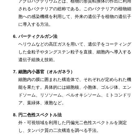
アグロバクテリウムとは、植物の形質転換体の作出に利用
されるバクテリアの総称である。このバクテリアの植物細
胞への感染機構を利用して、外来の遺伝子を植物の遺伝子
に導入する方法。
6.
パーティクルガン法
ヘリウムなどの高圧ガスを用いて、遺伝子をコーティング
した金粒子やタングステン粒子を直接、細胞内へ導入する
遺伝子組換え技術。
7.
細胞内小器官（オルガネラ）
細胞内の膜に囲まれた構造体で、それぞれが定められた機
能を果たす。具体的には細胞核、小胞体、ゴルジ体、エン
ドソーム、リソソーム、ペルオキシソーム、ミトコンドリ
ア、葉緑体、液胞など。
8.
円二色性スペクトル法
外・可視領域を利用した円偏光二色性スペクトルを測定
し、タンパク質の二次構造を調べる手法。