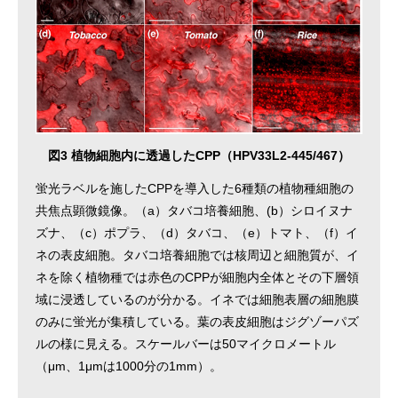
図3 植物細胞内に透過したCPP（HPV33L2-445/467）
蛍光ラベルを施したCPPを導入した6種類の植物種細胞の
共焦点顕微鏡像。（a）タバコ培養細胞、(b）シロイヌナ
ズナ、（c）ポプラ、（d）タバコ、（e）トマト、（f）イ
ネの表皮細胞。タバコ培養細胞では核周辺と細胞質が、イ
ネを除く植物種では赤色のCPPが細胞内全体とその下層領
域に浸透しているのが分かる。イネでは細胞表層の細胞膜
のみに蛍光が集積している。葉の表皮細胞はジグゾーパズ
ルの様に見える。スケールバーは50マイクロメートル
（μm、1μmは1000分の1mm）。