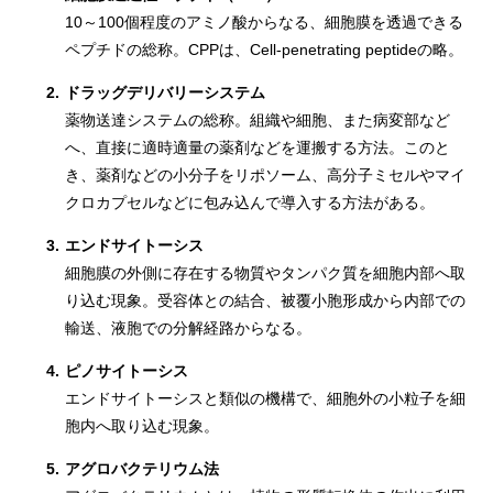
10～100個程度のアミノ酸からなる、細胞膜を透過できる
ペプチドの総称。CPPは、Cell-penetrating peptideの略。
2.
ドラッグデリバリーシステム
薬物送達システムの総称。組織や細胞、また病変部など
へ、直接に適時適量の薬剤などを運搬する方法。このと
き、薬剤などの小分子をリポソーム、高分子ミセルやマイ
クロカプセルなどに包み込んで導入する方法がある。
3.
エンドサイトーシス
細胞膜の外側に存在する物質やタンパク質を細胞内部へ取
り込む現象。受容体との結合、被覆小胞形成から内部での
輸送、液胞での分解経路からなる。
4.
ピノサイトーシス
エンドサイトーシスと類似の機構で、細胞外の小粒子を細
胞内へ取り込む現象。
5.
アグロバクテリウム法