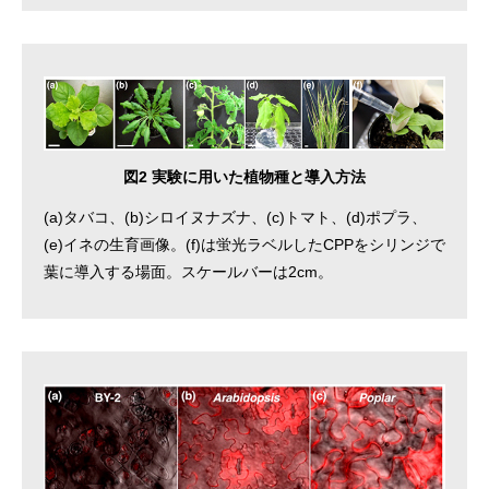
図2 実験に用いた植物種と導入方法
(a)タバコ、(b)シロイヌナズナ、(c)トマト、(d)ポプラ、
(e)イネの生育画像。(f)は蛍光ラベルしたCPPをシリンジで
葉に導入する場面。スケールバーは2cm。