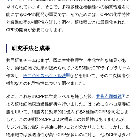
挙げられています。そこで、多種多様な植物種への物質輸送を可
能にするCPPの開発が重要です。そのためには、CPPの化学特性
と透過効率の相関性を詳しく調べ、植物種ごとに最適化された
CPPの開発が必要になります。
研究手法と成果
共同研究チームはまず、既に生物物理学、生化学的な知見があ
り、動物細胞で効果が認められている55種のCPPライブラリーを
[8]
作製し、
円二色性スペクトル法
などを用いて、その二次構造や
機能などの化学特性について調べました。
[9]
次に、これらのCPPに蛍光ラベルを施した後、
共焦点顕微鏡
に
よる植物細胞膜透過性解析を行いました。はじめにタバコ培養細
胞を用いて、細胞内に効果的に侵入する8種類のCPPを同定しま
した。この8種類のCPPは２次構造上の共通性はありませんが、
リジンに富む配列を共通に持つことが分かりました。しかし、動
物細胞では膜透過性が高いCPPが多いのに対し、他のCPPはタバ