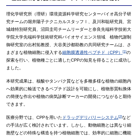
理化学研究所（理研）環境資源科学研究センターバイオ高分子研
究チームの堀井陽子テクニカルスタッフⅠ、及川和聡研究員、宮
城雄特別研究員、沼田圭司チームリーダーと奈良先端科学技術大
学院大学先端科学技術研究科バイオサイエンス領域 植物代謝制
御研究室の出村拓教授、大谷美沙都助教の共同研究チームは、さ
[1]
まざまな植物細胞に侵入する
細胞膜透過性ペプチド（CPP）
の
探索を行い、植物種ごとに適したCPPの知見を得ることに成功し
ました。
本研究成果は、核酸やタンパク質などを多種多様な植物の細胞内
へ効果的に輸送できるペプチド設計を可能にし、植物形質転換体
の簡便な作出や植物の病気診断マーカーの開発につながると期待
できます。
[2]
医療分野では、CPPを用いた
ドラッグデリバリーシステム
など
の手法が広く検討されています。しかし、動物細胞とは異なり細
胞壁などの特殊な構造を持つ植物細胞では、効率的に細胞に機能