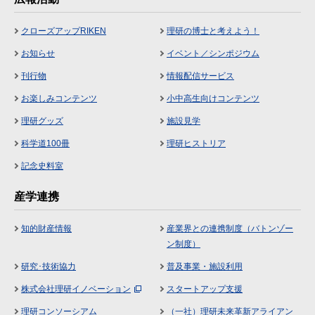
クローズアップRIKEN
理研の博士と考えよう！
お知らせ
イベント／シンポジウム
刊行物
情報配信サービス
お楽しみコンテンツ
小中高生向けコンテンツ
理研グッズ
施設見学
科学道100冊
理研ヒストリア
記念史料室
産学連携
知的財産情報
産業界との連携制度（バトンゾー
ン制度）
研究･技術協力
普及事業・施設利用
株式会社理研イノベーション
スタートアップ支援
理研コンソーシアム
（一社）理研未来革新アライアン