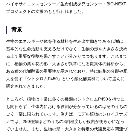
バイオサイエンスセンター／生命創成探究センター・BIO-NEXT
プロジェクトの支援のもと行われました。
背景
生物のエネルギーや体を作る材料を生み出す働きである代謝は、
基本的な生命活動を支えるだけでなく、生物の形や大きさを決め
る上で重要な役割を果たすことが分かりつつあります。これまで
に、植物の葉や花の形・大きさが異常になる変異体の解析から、
ある種の代謝酵素の重要性が示されており、特に細胞の分裂や肥
大を促す「シトクロムP450」という酸化酵素群について盛んに
研究されてきました。
ところが、植物は非常に多くの種類のシトクロムP450を持つに
も関わらず、生体内における役割が分かっているのはそのうちの
ごく一部に限られています。例えば、モデル植物のシロイヌナズ
ナでは、250種類ほどのうちの3割程度しか役割が明らかになっ
ていません。また、生物の形・大きさと特定の代謝反応を関連づ