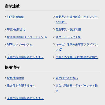
産学連携
知的財産情報
産業界との連携制度（バトンゾー
ン制度）
研究･技術協力
普及事業・施設利用
株式会社理研イノベーション
スタートアップ支援
理研コンソーシアム
（一社）理研未来革新アライアン
ス
企業の採用担当者の皆さまへ
国内外の大学・研究機関との協力
採用情報
採用情報検索
若手研究者の方へ
総合職を希望する方へ
男女共同参画・ダイバーシティ推
進
企業の採用担当者の皆さまへ