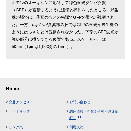
ルモンのオーキシンに応答して緑色蛍光タンパク質
（GFP）が蓄積するように遺伝的操作をしたところ、野生
株の胚では、子葉のもとの先端でGFPの蛍光が観察され
た。一方、
cyp77a4
変異株の胚ではGFPの蛍光が野生株の
ようにはっきりとは観察されなかった。下部のGFP蛍光が
強い部分は根ができる位置である。スケールバーは
50µm（1μmは1,000分の1mm）。
Home
交通アクセス
お問い合わせ
サイトマップ
調達情報（理化学研究所調達情
報）
リンク集
利用規約