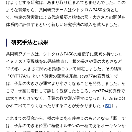
けようとする研究は、あまり取り組まれてきませんでした。この
ような背景から、共同研究チームはシトクロムP450を例とし
て、特定の酵素群による代謝反応と植物の形・大きさとの関係を
体系的に評価するという新しい研究手法の導入を試みました。
研究手法と成果
共同研究チームは、シトクロムP450の遺伝子に変異を持つシロ
イヌナズナ変異株を35系統準備し、根の長さや葉の大きさなど
12の形・大きさに関わる指標について測定しました。その結果、
「CYP77A4」という酵素の変異株系統（
cyp77a4
変異株）で
は、子葉の大きさが通常より小さくなることを発見しました。そ
こで、子葉に着目して詳しく観察したところ、
cyp77a4
変異株で
は大きさだけでなく、子葉の数や形が異常になったり、左右に分
かれて出てこなくなったりすることが分かりました（
図1
）。
これまでの研究から、種の中にある芽生えのもととなる「胚」で
は、子葉のできる位置に植物ホルモンの一種であるオーキシンが