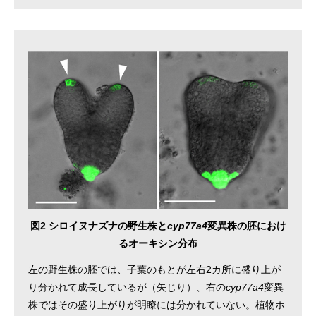
図2 シロイヌナズナの野生株と
cyp77a4
変異株の胚におけ
るオーキシン分布
左の野生株の胚では、子葉のもとが左右2カ所に盛り上が
り分かれて成長しているが（矢じり）、右の
cyp77a4
変異
株ではその盛り上がりが明瞭には分かれていない。植物ホ