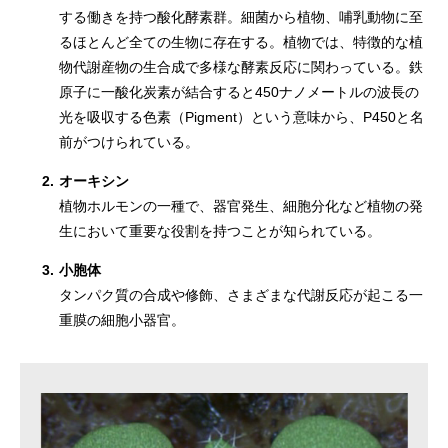
する働きを持つ酸化酵素群。細菌から植物、哺乳動物に至
るほとんど全ての生物に存在する。植物では、特徴的な植
物代謝産物の生合成で多様な酵素反応に関わっている。鉄
原子に一酸化炭素が結合すると450ナノメートルの波長の
光を吸収する色素（Pigment）という意味から、P450と名
前がつけられている。
2.
オーキシン
植物ホルモンの一種で、器官発生、細胞分化など植物の発
生において重要な役割を持つことが知られている。
3.
小胞体
タンパク質の合成や修飾、さまざまな代謝反応が起こる一
重膜の細胞小器官。