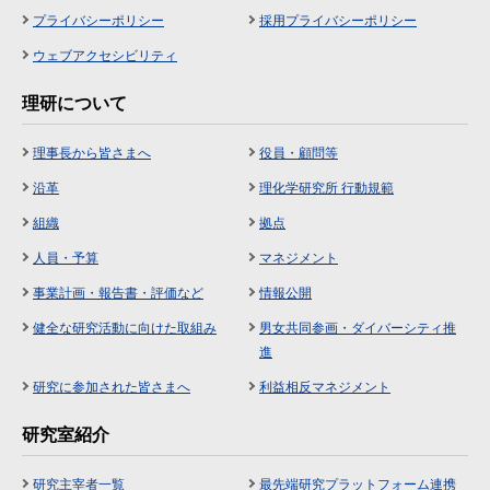
プライバシーポリシー
採用プライバシーポリシー
ウェブアクセシビリティ
理研について
理事長から皆さまへ
役員・顧問等
沿革
理化学研究所 行動規範
組織
拠点
人員・予算
マネジメント
事業計画・報告書・評価など
情報公開
健全な研究活動に向けた取組み
男女共同参画・ダイバーシティ推
進
研究に参加された皆さまへ
利益相反マネジメント
研究室紹介
研究主宰者一覧
最先端研究プラットフォーム連携