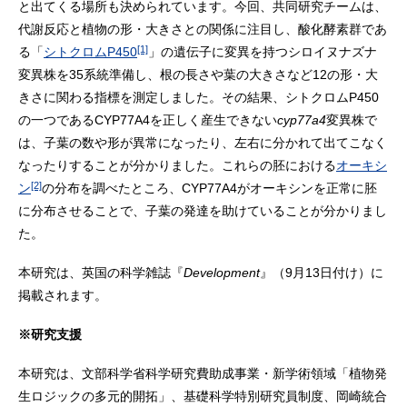
と出てくる場所も決められています。今回、共同研究チームは、
代謝反応と植物の形・大きさとの関係に注目し、酸化酵素群であ
[1]
る「
シトクロムP450
」の遺伝子に変異を持つシロイヌナズナ
変異株を35系統準備し、根の長さや葉の大きさなど12の形・大
きさに関わる指標を測定しました。その結果、シトクロムP450
の一つであるCYP77A4を正しく産生できない
cyp77a4
変異株で
は、子葉の数や形が異常になったり、左右に分かれて出てこなく
なったりすることが分かりました。これらの胚における
オーキシ
[2]
ン
の分布を調べたところ、CYP77A4がオーキシンを正常に胚
に分布させることで、子葉の発達を助けていることが分かりまし
た。
本研究は、英国の科学雑誌『
Development
』（9月13日付け）に
掲載されます。
※研究支援
本研究は、文部科学省科学研究費助成事業・新学術領域「植物発
生ロジックの多元的開拓」、基礎科学特別研究員制度、岡崎統合