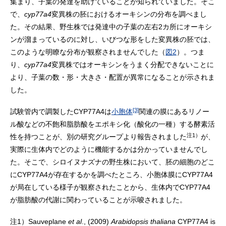
集まり、子葉の発達を助けていることが知られていました。そこ
で、
cyp77a4
変異株の胚におけるオーキシンの分布を調べまし
た。その結果、野生株では発達中の子葉の左右2カ所にオーキシ
ンが溜まっているのに対し、いびつな形をした変異株の胚では、
このような明瞭な分布が観察されませんでした（
図2
）。つま
り、
cyp77a4
変異株ではオーキシンをうまく分配できないことに
より、子葉の数・形・大きさ・配置が異常になることが示されま
した。
[3]
試験管内で調製したCYP77A4は
小胞体
関連の膜にあるリノー
ル酸などの不飽和脂肪酸をエポキシ化（酸化の一種）する酵素活
注1）
性を持つことが、別の研究グループより報告されました
が、
実際に生体内でどのように機能するかは分かっていませんでし
た。そこで、シロイヌナズナの野生株において、胚の細胞のどこ
にCYP77A4が存在するかを調べたところ、小胞体膜にCYP77A4
が局在している様子が観察されたことから、生体内でCYP77A4
が脂肪酸の代謝に関わっていることが示唆されました。
注1）
Sauveplane
et al
., (2009)
Arabidopsis thaliana
CYP77A4 is