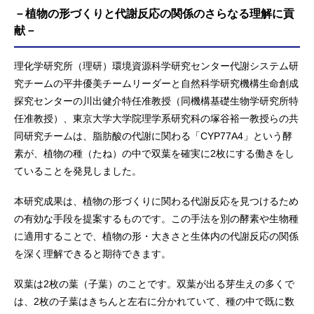
－植物の形づくりと代謝反応の関係のさらなる理解に貢
献－
理化学研究所（理研）環境資源科学研究センター代謝システム研
究チームの平井優美チームリーダーと自然科学研究機構生命創成
探究センターの川出健介特任准教授（同機構基礎生物学研究所特
任准教授）、東京大学大学院理学系研究科の塚谷裕一教授らの共
同研究チームは、脂肪酸の代謝に関わる「CYP77A4」という酵
素が、植物の種（たね）の中で双葉を確実に2枚にする働きをし
ていることを発見しました。
本研究成果は、植物の形づくりに関わる代謝反応を見つけるため
の有効な手段を提案するものです。この手法を別の酵素や生物種
に適用することで、植物の形・大きさと生体内の代謝反応の関係
を深く理解できると期待できます。
双葉は2枚の葉（子葉）のことです。双葉が出る芽生えの多くで
は、2枚の子葉はきちんと左右に分かれていて、種の中で既に数