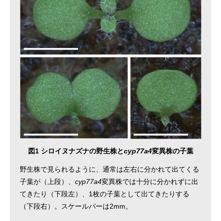
図1 シロイヌナズナの野生株と
cyp77a4
変異株の子葉
野生株で見られるように、通常は左右に分かれて出てくる
子葉が（上段）、
cyp77a4
変異株では十分に分かれずに出
てきたり（下段左）、1枚の子葉として出てきたりする
（下段右）。スケールバーは2mm。