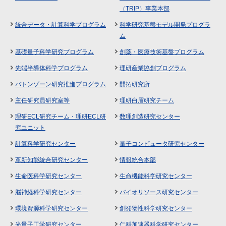
（TRIP）事業本部
統合データ・計算科学プログラム
科学研究基盤モデル開発プログラ
ム
基礎量子科学研究プログラム
創薬・医療技術基盤プログラム
先端半導体科学プログラム
理研産業協創プログラム
バトンゾーン研究推進プログラム
開拓研究所
主任研究員研究室等
理研白眉研究チーム
理研ECL研究チーム・理研ECL研
数理創造研究センター
究ユニット
計算科学研究センター
量子コンピュータ研究センター
革新知能統合研究センター
情報統合本部
生命医科学研究センター
生命機能科学研究センター
脳神経科学研究センター
バイオリソース研究センター
環境資源科学研究センター
創発物性科学研究センター
光量子工学研究センター
仁科加速器科学研究センター