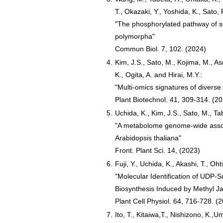
T., Okazaki, Y., Yoshida, K., Sato, 
"The phosphorylated pathway of s
polymorpha"
Commun Biol. 7, 102. (2024)
4.
Kim, J.S., Sato, M., Kojima, M., A
K., Ogita, A. and Hirai, M.Y.:
"Multi-omics signatures of diverse 
Plant Biotechnol. 41, 309-314. (2
5.
Uchida, K., Kim, J.S., Sato, M., Ta
"A metabolome genome-wide associa
Arabidopsis thaliana"
Front. Plant Sci. 14, (2023)
6.
Fuji, Y., Uchida, K., Akashi, T., Oht
"Molecular Identification of UDP-
Biosynthesis Induced by Methyl 
Plant Cell Physiol. 64, 716-728. (
7.
Ito, T., Kitaiwa,T., Nishizono, K.