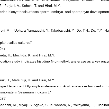
R., Ferjani, A., Kohchi, T. and Hirai, M.Y.:
erine biosynthesis affects sperm, embryo, and sporophyte developmen
srori, M.I., Uehara-Yamaguchi, Y., Takebayashi, Y., Do, T.N., Do, T.Y., 
plant callus cultures"
024)
beta, H., Mochida, K. and Hirai, M.Y.
tion study implicates histidine N-pi-methyltransferase as a key enzym
suki, T., Matsufuji, H. and Hirai, M.Y.:
Sugar Dependent Glycosyltransferase and Acyltransferase Involved in t
Jasmonate in Sesamum indicum L"
2023)
,Umahashi, M., Miyaji, S.,Agake, S., Kuwahara, K., Yokoyama, T., Fushin