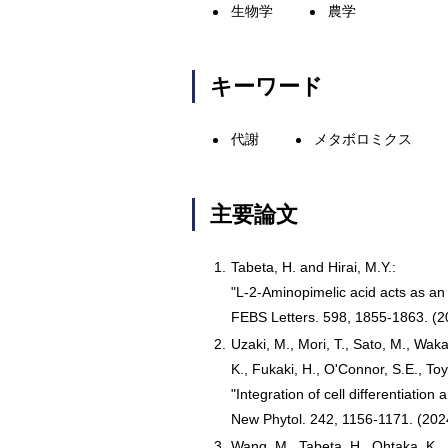
生物学
農学
キーワード
代謝
メタボロミクス
主要論文
1.
Tabeta, H. and Hirai, M.Y.:
"L-2-Aminopimelic acid acts as an 
FEBS Letters. 598, 1855-1863. (2
2.
Uzaki, M., Mori, T., Sato, M., Wak
K., Fukaki, H., O'Connor, S.E., Toy
"Integration of cell differentiatio
New Phytol. 242, 1156-1171. (202
3.
Wang, M., Tabeta, H., Ohtaka, K., 