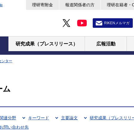
理研寄附金
報道関係者の方
理研在籍者・
te
RIKENメルマガ
研究成果（プレスリリース）
広報活動
センター
ーム
関連分野
キーワード
主要論文
研究成果（プレスリリ
お問い合わせ先