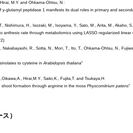
, Hirai, M.Y. and Ohkama-Ohtsu, N.:
of γ‐glutamyl peptidase 1 manifests its dual roles in primary and second
T., Nishimura, H., Isozaki, M., Isoyama, Y., Sato, M., Arita, M., Akaho, S.
 anthesis rate through metabolomics using LASSO regularized linear 
22)
 Nakabayashi, R., Sotta, N., Mori, T., Ito, T., Ohkama-Ohtsu, N., Fujiwar
sinolates to cysteine in
Arabidopsis thaliana
"
,Oikawa,A., Hirai,M.Y., Saito,K., Fujita,T. and Tsukaya,H.
 shoot formation through arginine in the moss
Physcomitrium patens
"
ース）