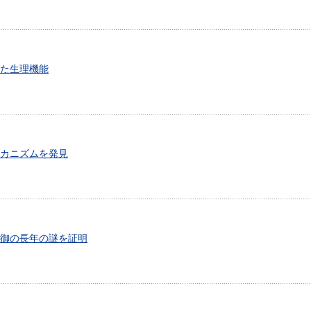
た生理機能
カニズムを発見
御の長年の謎を証明