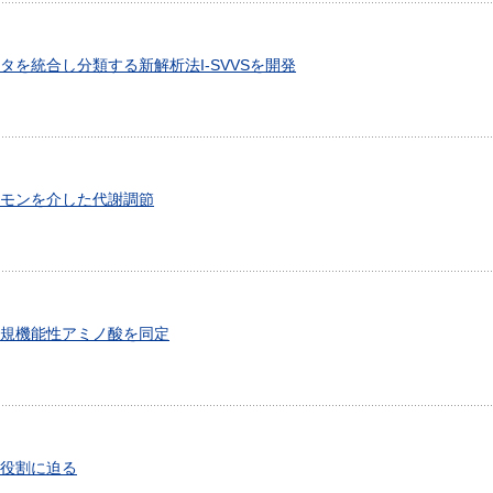
を統合し分類する新解析法I-SVVSを開発
モンを介した代謝調節
規機能性アミノ酸を同定
役割に迫る