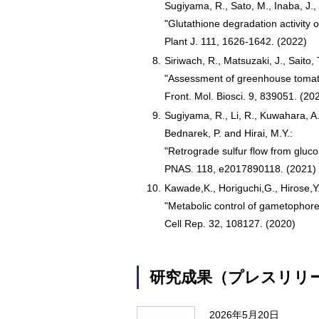
Sugiyama, R., Sato, M., Inaba, J.
"Glutathione degradation activity 
Plant J. 111, 1626-1642. (2022)
8.
Siriwach, R., Matsuzaki, J., Saito, 
"Assessment of greenhouse tomato
Front. Mol. Biosci. 9, 839051. (20
9.
Sugiyama, R., Li, R., Kuwahara, A.,
Bednarek, P. and Hirai, M.Y.:
"Retrograde sulfur flow from gluco
PNAS. 118, e2017890118. (2021)
10.
Kawade,K., Horiguchi,G., Hirose,Y.
"Metabolic control of gametophore
Cell Rep. 32, 108127. (2020)
研究成果（プレスリリ
2026年5月20日