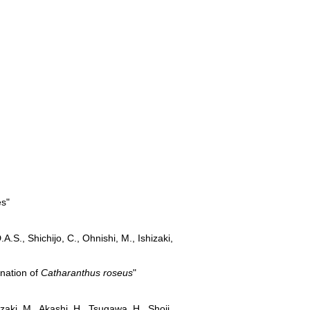
es"
S., Shichijo, C., Ohnishi, M., Ishizaki,
ination of
Catharanthus roseus
"
aki, M., Akashi, H., Tsugawa, H., Shoji,