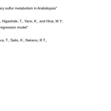
ary sulfur metabolism in Arabidopsis"
, Higashide, T., Yano, K., and Hirai, M.Y.:
regression model"
a, T., Saito, K., Nakano, R.T.,