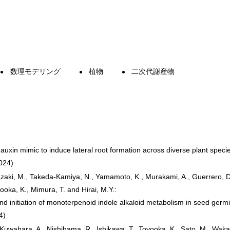
数理モデリング
植物
二次代謝産物
auxin mimic to induce lateral root formation across diverse plant speci
024)
azaki, M., Takeda-Kamiya, N., Yamamoto, K., Murakami, A., Guerrero, D.A.
ooka, K., Mimura, T. and Hirai, M.Y.:
n and initiation of monoterpenoid indole alkaloid metabolism in seed germ
4)
Kuwahara, A., Nishihama, R., Ishikawa, T., Toyooka, K., Sato, M., Wakaz