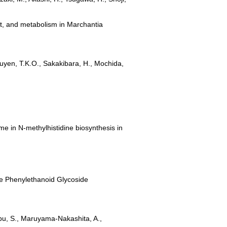
t, and metabolism in Marchantia
Nguyen, T.K.O., Sakakibara, H., Mochida,
e in N-methylhistidine biosynthesis in
he Phenylethanoid Glycoside
obu, S., Maruyama-Nakashita, A.,