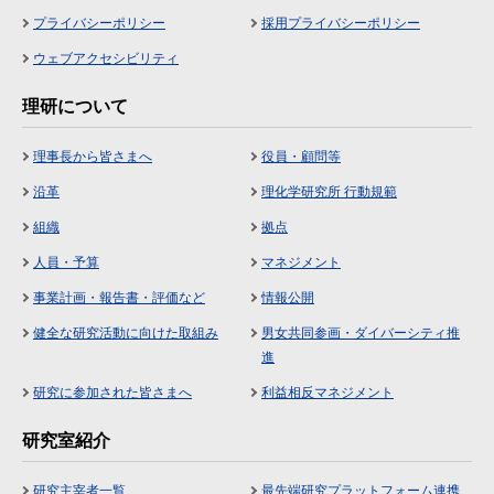
プライバシーポリシー
採用プライバシーポリシー
ウェブアクセシビリティ
理研について
理事長から皆さまへ
役員・顧問等
沿革
理化学研究所 行動規範
組織
拠点
人員・予算
マネジメント
事業計画・報告書・評価など
情報公開
健全な研究活動に向けた取組み
男女共同参画・ダイバーシティ推
進
研究に参加された皆さまへ
利益相反マネジメント
研究室紹介
研究主宰者一覧
最先端研究プラットフォーム連携