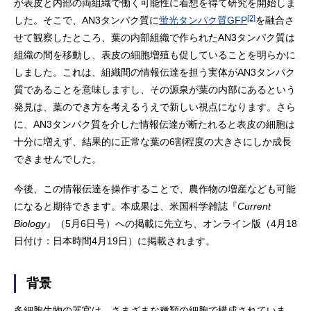
が表皮と内部の両組織で働く可能性に着想を得て研究を開始しま
[2]
した。そこで、AN3タンパク質に
蛍光タンパク質GFP
を融合さ
せて観察したところ、葉の内部組織で作られたAN3タンパク質は
組織の間を移動し、表皮の細胞増殖も促していることを明らかに
しました。これは、組織間の情報伝達を担う実体がAN3タンパク
質であることを意味しますし、その源泉が葉の内部にあるという
発見は、葉のでき方を考えるうえで新しい視点になります。さら
に、AN3タンパク質を介した情報伝達が断たれると表皮の細胞は
十分に増えず、結果的に正常な葉の6割程度の大きさにしか成長
できませんでした。
今後、この情報伝達を操作することで、農作物の増産なども可能
になると期待できます。本成果は、米国科学雑誌『
Current
Biology
』（5月6日号）への掲載に先立ち、オンライン版（4月18
日付け：日本時間4月19日）に掲載されます。
背景
多細胞生物の器官は、さまざまな種類の細胞で構成されていま