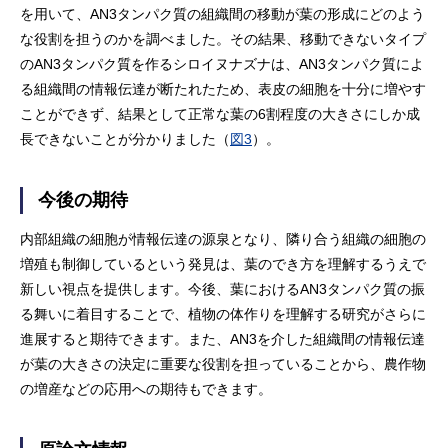
を用いて、AN3タンパク質の組織間の移動が葉の形成にどのよう
な役割を担うのかを調べました。その結果、移動できないタイプ
のAN3タンパク質を作るシロイヌナズナは、AN3タンパク質によ
る組織間の情報伝達が断たれたため、表皮の細胞を十分に増やす
ことができず、結果として正常な葉の6割程度の大きさにしか成
長できないことが分かりました（
図3
）。
今後の期待
内部組織の細胞が情報伝達の源泉となり、隣り合う組織の細胞の
増殖も制御しているという発見は、葉のでき方を理解するうえで
新しい視点を提供します。今後、葉におけるAN3タンパク質の振
る舞いに着目することで、植物の体作りを理解する研究がさらに
進展すると期待できます。また、AN3を介した組織間の情報伝達
が葉の大きさの決定に重要な役割を担っていることから、農作物
の増産などの応用への期待もできます。