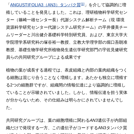
[1]
「
ANGUSTIFOLIA3（AN3）タンパク質
」を介して協調的に増
殖していることを発見しました。これは、理研植物科学研究セン
ター（篠崎一雄センター長）代謝システム解析チーム（現 環境
資源科学研究センター代謝システム研究チーム）の平井優美チー
ムリーダーと川出健介基礎科学特別研究員、および、東京大学大
学院理学系研究科の塚谷裕一教授、立教大学理学部の堀口吾朗准
教授、基礎生物学研究所植物発生遺伝学研究部門の宇佐見健研究
員らの共同研究グループによる成果です
植物の葉が成長する過程では、表皮組織と内部の葉肉組織をつく
る細胞は混じり合うことなく増殖します。あたかも独立に増殖す
る2つの細胞群ですが、組織間の情報伝達により協調的に増殖し
ていることが示唆されていました。しかし、情報伝達を担う実体
が分からないため、その仕組みは明らかにされていませんでし
た。
共同研究グループは、葉の細胞増殖に関わる
AN3
遺伝子が内部組
織だけで発現する一方、この遺伝子がコードするAN3タンパク質