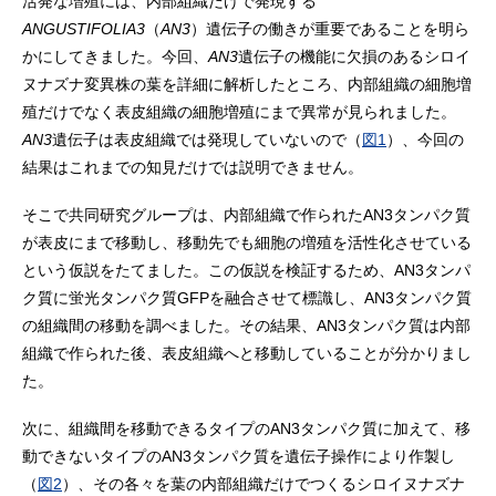
活発な増殖には、内部組織だけで発現する
ANGUSTIFOLIA3
（
AN3
）遺伝子の働きが重要であることを明ら
かにしてきました。今回、
AN3
遺伝子の機能に欠損のあるシロイ
ヌナズナ変異株の葉を詳細に解析したところ、内部組織の細胞増
殖だけでなく表皮組織の細胞増殖にまで異常が見られました。
AN3
遺伝子は表皮組織では発現していないので（
図1
）、今回の
結果はこれまでの知見だけでは説明できません。
そこで共同研究グループは、内部組織で作られたAN3タンパク質
が表皮にまで移動し、移動先でも細胞の増殖を活性化させている
という仮説をたてました。この仮説を検証するため、AN3タンパ
ク質に蛍光タンパク質GFPを融合させて標識し、AN3タンパク質
の組織間の移動を調べました。その結果、AN3タンパク質は内部
組織で作られた後、表皮組織へと移動していることが分かりまし
た。
次に、組織間を移動できるタイプのAN3タンパク質に加えて、移
動できないタイプのAN3タンパク質を遺伝子操作により作製し
（
図2
）、その各々を葉の内部組織だけでつくるシロイヌナズナ