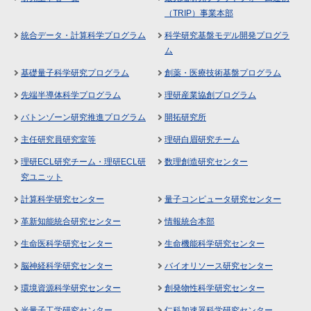
（TRIP）事業本部
統合データ・計算科学プログラム
科学研究基盤モデル開発プログラ
ム
基礎量子科学研究プログラム
創薬・医療技術基盤プログラム
先端半導体科学プログラム
理研産業協創プログラム
バトンゾーン研究推進プログラム
開拓研究所
主任研究員研究室等
理研白眉研究チーム
理研ECL研究チーム・理研ECL研
数理創造研究センター
究ユニット
計算科学研究センター
量子コンピュータ研究センター
革新知能統合研究センター
情報統合本部
生命医科学研究センター
生命機能科学研究センター
脳神経科学研究センター
バイオリソース研究センター
環境資源科学研究センター
創発物性科学研究センター
光量子工学研究センター
仁科加速器科学研究センター