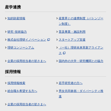
産学連携
知的財産情報
産業界との連携制度（バトンゾー
ン制度）
研究･技術協力
普及事業・施設利用
株式会社理研イノベーション
スタートアップ支援
理研コンソーシアム
（一社）理研未来革新アライアン
ス
企業の採用担当者の皆さまへ
国内外の大学・研究機関との協力
採用情報
採用情報検索
若手研究者の方へ
総合職を希望する方へ
男女共同参画・ダイバーシティ推
進
企業の採用担当者の皆さまへ