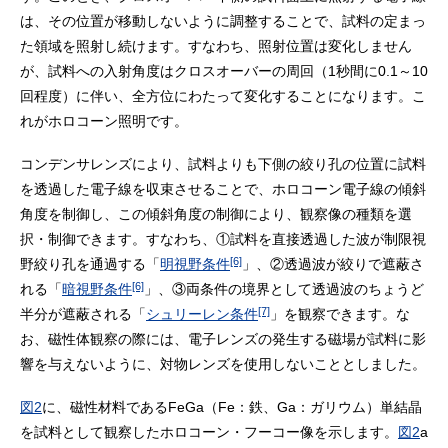
は、その位置が移動しないように調整することで、試料の定まっ
た領域を照射し続けます。すなわち、照射位置は変化しません
が、試料への入射角度はクロスオーバーの周回（1秒間に0.1～10
回程度）に伴い、全方位にわたって変化することになります。こ
れがホロコーン照明です。
コンデンサレンズにより、試料よりも下側の絞り孔の位置に試料
を透過した電子線を収束させることで、ホロコーン電子線の傾斜
角度を制御し、この傾斜角度の制御により、観察像の種類を選
択・制御できます。すなわち、①試料を直接透過した波が制限視
[6]
野絞り孔を通過する「
明視野条件
」、②透過波が絞りで遮蔽さ
[6]
れる「
暗視野条件
」、③両条件の境界として透過波のちょうど
[7]
半分が遮蔽される「
シュリーレン条件
」を観察できます。な
お、磁性体観察の際には、電子レンズの発生する磁場が試料に影
響を与えないように、対物レンズを使用しないこととしました。
図2
に、磁性材料であるFeGa（Fe：鉄、Ga：ガリウム）単結晶
を試料として観察したホロコーン・フーコー像を示します。
図2
a