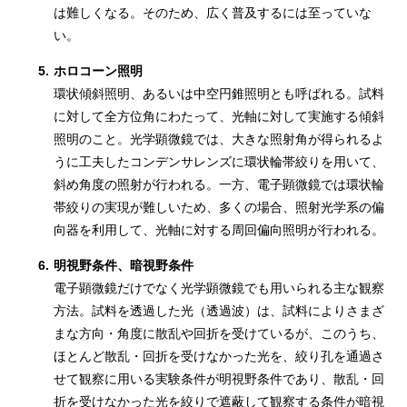
は難しくなる。そのため、広く普及するには至っていな
い。
5.
ホロコーン照明
環状傾斜照明、あるいは中空円錐照明とも呼ばれる。試料
に対して全方位角にわたって、光軸に対して実施する傾斜
照明のこと。光学顕微鏡では、大きな照射角が得られるよ
うに工夫したコンデンサレンズに環状輪帯絞りを用いて、
斜め角度の照射が行われる。一方、電子顕微鏡では環状輪
帯絞りの実現が難しいため、多くの場合、照射光学系の偏
向器を利用して、光軸に対する周回偏向照明が行われる。
6.
明視野条件、暗視野条件
電子顕微鏡だけでなく光学顕微鏡でも用いられる主な観察
方法。試料を透過した光（透過波）は、試料によりさまざ
まな方向・角度に散乱や回折を受けているが、このうち、
ほとんど散乱・回折を受けなかった光を、絞り孔を通過さ
せて観察に用いる実験条件が明視野条件であり、散乱・回
折を受けなかった光を絞りで遮蔽して観察する条件が暗視