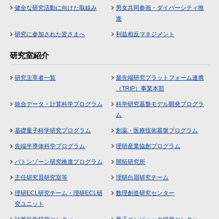
健全な研究活動に向けた取組み
男女共同参画・ダイバーシティ推
進
研究に参加された皆さまへ
利益相反マネジメント
研究室紹介
研究主宰者一覧
最先端研究プラットフォーム連携
（TRIP）事業本部
統合データ・計算科学プログラム
科学研究基盤モデル開発プログラ
ム
基礎量子科学研究プログラム
創薬・医療技術基盤プログラム
先端半導体科学プログラム
理研産業協創プログラム
バトンゾーン研究推進プログラム
開拓研究所
主任研究員研究室等
理研白眉研究チーム
理研ECL研究チーム・理研ECL研
数理創造研究センター
究ユニット