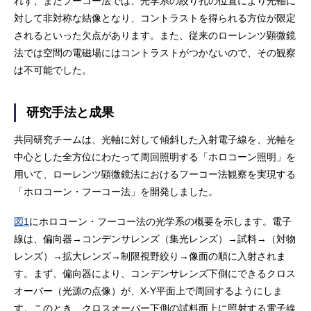
れず、またフーコー法では、光学系の絞り孔の位置により光軸に
対して非対称な結像となり、コントラストを得られる方位が限定
されるといった欠点があります。また、従来のローレンツ顕微鏡
法では空間の電磁場にはコントラストがつかないので、その観察
は不可能でした。
研究手法と成果
共同研究チームは、光軸に対して傾斜した入射電子線を、光軸を
中心とした全方位にわたって周回照明する「ホロコーン照明」を
用いて、ローレンツ顕微鏡法におけるフーコー法観察を実現する
「ホロコーン・フーコー法」を開発しました。
図1
にホロコーン・フーコー法の光学系の概要を示します。電子
線は、偏向器→コンデンサレンズ（集光レンズ）→試料→（対物
レンズ）→拡大レンズ→制限視野絞り→像面の順に入射されま
す。まず、偏向器により、コンデンサレンズ下側にできるクロス
オーバー（光源の点像）が、X-Y平面上で周回するようにしま
す。このとき、クロスオーバー下側の試料面上に照射する電子線