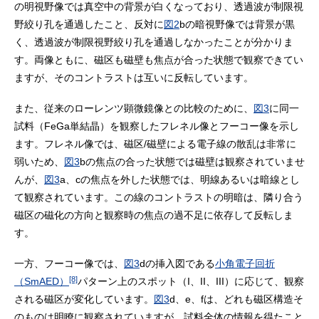
の明視野像では真空中の背景が白くなっており、透過波が制限視
野絞り孔を通過したこと、反対に
図2
bの暗視野像では背景が黒
く、透過波が制限視野絞り孔を通過しなかったことが分かりま
す。両像ともに、磁区も磁壁も焦点が合った状態で観察できてい
ますが、そのコントラストは互いに反転しています。
また、従来のローレンツ顕微鏡像との比較のために、
図3
に同一
試料（FeGa単結晶）を観察したフレネル像とフーコー像を示し
ます。フレネル像では、磁区/磁壁による電子線の散乱は非常に
弱いため、
図3
bの焦点の合った状態では磁壁は観察されていませ
んが、
図3
a、cの焦点を外した状態では、明線あるいは暗線とし
て観察されています。この線のコントラストの明暗は、隣り合う
磁区の磁化の方向と観察時の焦点の過不足に依存して反転しま
す。
一方、フーコー像では、
図3
dの挿入図である
小角電子回折
[8]
（SmAED）
パターン上のスポット（I、II、III）に応じて、観察
される磁区が変化しています。
図3
d、e、fは、どれも磁区構造そ
のものは明瞭に観察されていますが、試料全体の情報を得たこと