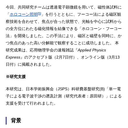
今回、共同研究チームは透過電子顕微鏡を用いて、磁性体試料に
[5]
「
ホロコーン照明
」を行うとともに、フーコー法による磁区観
察技術を合わせて、焦点が合った状態で、光軸を中心に試料から
の全方位にわたる磁化情報を結像できる「ホロコーン・フーコー
法」を開発しました。この手法により、磁区と磁壁を同時に、か
つ焦点のあった高い分解能で観察することに成功しました。 本
研究成果は、応用物理学会の速報雑誌『
Applied Physics
Express
』のアクセプト版（2月7日付）、オンライン版（3月13
日付）に掲載されました。
※研究支援
本研究は、日本学術振興会（JSPS）科研費基盤研究(B)「単一電
子による電子波干渉の遡及計測（研究代表者：原田研）」による
支援を受けて行われました。
背景