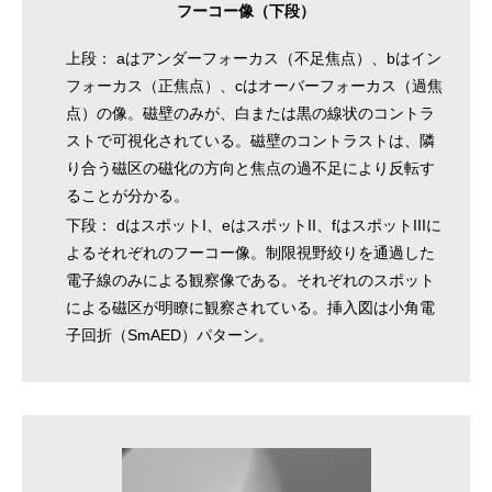
フーコー像（下段）
上段： aはアンダーフォーカス（不足焦点）、bはイン
フォーカス（正焦点）、cはオーバーフォーカス（過焦
点）の像。磁壁のみが、白または黒の線状のコントラ
ストで可視化されている。磁壁のコントラストは、隣
り合う磁区の磁化の方向と焦点の過不足により反転す
ることが分かる。
下段： dはスポットI、eはスポットII、fはスポットIIIに
よるそれぞれのフーコー像。制限視野絞りを通過した
電子線のみによる観察像である。それぞれのスポット
による磁区が明瞭に観察されている。挿入図は小角電
子回折（SmAED）パターン。