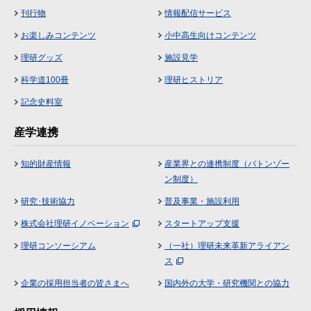
刊行物
情報配信サービス
お楽しみコンテンツ
小中高生向けコンテンツ
理研グッズ
施設見学
科学道100冊
理研ヒストリア
記念史料室
産学連携
知的財産情報
産業界との連携制度（バトンゾー
ン制度）
研究･技術協力
普及事業・施設利用
株式会社理研イノベーション
スタートアップ支援
理研コンソーシアム
（一社）理研未来革新アライアン
ス
企業の採用担当者の皆さまへ
国内外の大学・研究機関との協力