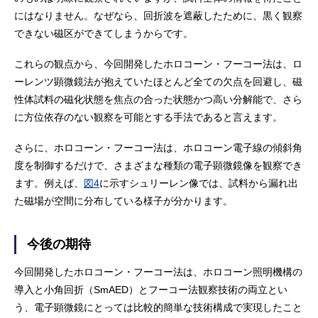
にはなりません。なぜなら、回折波を遮蔽したために、黒く観察
できない磁区ができてしまうからです。
これらの観点から、今回開発したホロコーン・フーコー法は、ロ
ーレンツ顕微鏡法が抱えていたほとんど全ての欠点を回避し、磁
性体試料の磁化状態を焦点の合った状態かつ高い分解能で、さら
に方位依存のない観察を可能とする手法であると言えます。
さらに、ホロコーン・フーコー法は、ホロコーン電子線の傾斜角
度を制御するだけで、さまざまな種類の電子顕微鏡像を観察でき
ます。例えば、
図4
に示すシュリーレン像では、試料から漏れ出
た磁場が空間に分布している様子が分かります。
今後の期待
今回開発したホロコーン・フーコー法は、ホロコーン照明機構の
導入と小角回折（SmAED）とフーコー法観察技術の両立とい
う、電子顕微鏡にとっては比較的簡単な技術構成で実現したこと