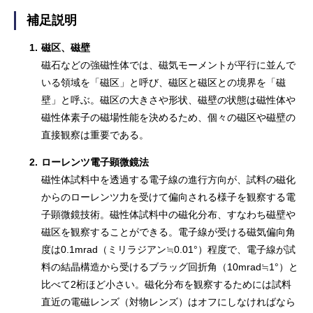
補足説明
1.
磁区、磁壁
磁石などの強磁性体では、磁気モーメントが平行に並んで
いる領域を「磁区」と呼び、磁区と磁区との境界を「磁
壁」と呼ぶ。磁区の大きさや形状、磁壁の状態は磁性体や
磁性体素子の磁場性能を決めるため、個々の磁区や磁壁の
直接観察は重要である。
2.
ローレンツ電子顕微鏡法
磁性体試料中を透過する電子線の進行方向が、試料の磁化
からのローレンツ力を受けて偏向される様子を観察する電
子顕微鏡技術。磁性体試料中の磁化分布、すなわち磁壁や
磁区を観察することができる。電子線が受ける磁気偏向角
度は0.1mrad（ミリラジアン≒0.01°）程度で、電子線が試
料の結晶構造から受けるブラッグ回折角（10mrad≒1°）と
比べて2桁ほど小さい。磁化分布を観察するためには試料
直近の電磁レンズ（対物レンズ）はオフにしなければなら