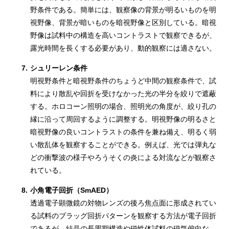
野条件である。簡単には、観察像の背景が明るいものを明
視野像、背景が暗いものを暗視野像と区別している。暗視
野像は試料中の構造を高いコントラストで観察できるが、
露光時間を長くする必要があり、動的観察には適さない。
7.
シュリーレン条件
明視野条件と暗視野条件のちょうど中間の観察条件で、試
料により散乱や回折を受けなかった光の半分を絞りで遮蔽
する。ホロコーン照明の場合、照明光の角度が、絞り孔の
縁に沿って周回するように調整する。明視野像の明るさと
暗視野像の良いコントラストの条件を兼ね備え、明るく弱
い散乱体を観察することができる。例えば、光では弾丸な
どの衝撃波の様子やろうそくの炎による対流などが観察さ
れている。
8.
小角電子回折（SmAED）
透過電子顕微鏡の対物レンズの後ろ焦点面に形成されてい
る試料のブラッグ回折パターンを観察する方法が電子回折
であるが、結晶の長周期構造や磁性体試料の磁気偏向な