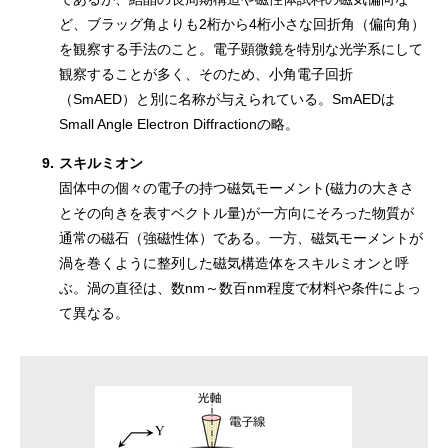
ど、ブラッグ角よりも2桁から4桁小さな回折角（偏向角）
を観察する手法のこと。電子顕微鏡を特別な光学系にして
観察することが多く、そのため、小角電子回折
（SmAED）と別に名称が与えられている。SmAEDは
Small Angle Electron Diffractionの略。
9.
スキルミオン
固体中の個々の電子の持つ磁気モーメント(磁力の大きさ
とその向きを表すベクトル量)が一方向にそろった物質が
通常の磁石（強磁性体）である。一方、磁気モーメントが
渦を巻くように整列した磁気構造体をスキルミオンと呼
ぶ。渦の直径は、数nm～数百nm程度で材料や条件によっ
て異なる。