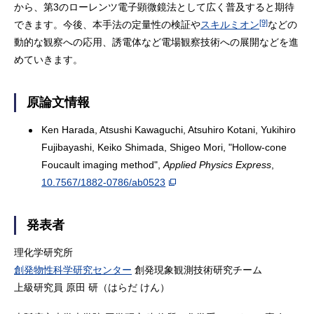
から、第3のローレンツ電子顕微鏡法として広く普及すると期待
[9]
できます。今後、本手法の定量性の検証や
スキルミオン
などの
動的な観察への応用、誘電体など電場観察技術への展開などを進
めていきます。
原論文情報
Ken Harada, Atsushi Kawaguchi, Atsuhiro Kotani, Yukihiro
Fujibayashi, Keiko Shimada, Shigeo Mori, "Hollow-cone
Foucault imaging method",
Applied Physics Express
,
10.7567/1882-0786/ab0523
発表者
理化学研究所
創発物性科学研究センター
創発現象観測技術研究チーム
上級研究員 原田 研（はらだ けん）