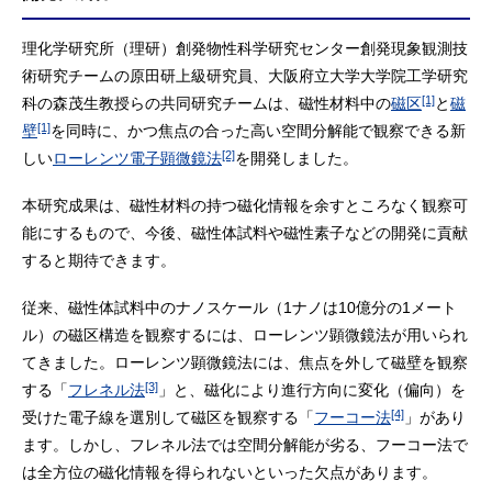
理化学研究所（理研）創発物性科学研究センター創発現象観測技
術研究チームの原田研上級研究員、大阪府立大学大学院工学研究
[1]
科の森茂生教授らの共同研究チームは、磁性材料中の
磁区
と
磁
[1]
壁
を同時に、かつ焦点の合った高い空間分解能で観察できる新
[2]
しい
ローレンツ電子顕微鏡法
を開発しました。
本研究成果は、磁性材料の持つ磁化情報を余すところなく観察可
能にするもので、今後、磁性体試料や磁性素子などの開発に貢献
すると期待できます。
従来、磁性体試料中のナノスケール（1ナノは10億分の1メート
ル）の磁区構造を観察するには、ローレンツ顕微鏡法が用いられ
てきました。ローレンツ顕微鏡法には、焦点を外して磁壁を観察
[3]
する「
フレネル法
」と、磁化により進行方向に変化（偏向）を
[4]
受けた電子線を選別して磁区を観察する「
フーコー法
」があり
ます。しかし、フレネル法では空間分解能が劣る、フーコー法で
は全方位の磁化情報を得られないといった欠点があります。