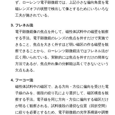
ず、ローレンツ電子顕微鏡では、上記小さな偏向角度を電
磁レンズオフの状態で検出して像とするためにいろいろな
工夫が施されている。
3.
フレネル法
電子顕微鏡像の焦点を外して、磁性体試料中の磁壁を観察
する手法。電子顕微鏡のレンズの焦点を外すだけで実施で
きること、焦点を大きく外すほど弱い磁区の作る磁壁を観
察できることから、ローレンツ顕微鏡法ではフレネル法が
広く用いられている。実験的には焦点を外すだけの簡単な
方法であるが、焦点外れ像の分解能は高くできないという
欠点もある。
4.
フーコー法
磁性体試料中の磁区で、ある方向・方位に偏向を受けた電
子線のみを、後段の絞り孔により選択して、磁区構造を観
察する手法。電子線を同じ方向・方位に偏向する磁区だけ
が明るく観察される。試料後段の適切な位置（回折空間）
に絞りを必要とするため、電子顕微鏡の光学系構築や調整