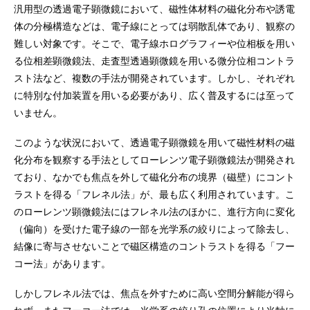
汎用型の透過電子顕微鏡において、磁性体材料の磁化分布や誘電
体の分極構造などは、電子線にとっては弱散乱体であり、観察の
難しい対象です。そこで、電子線ホログラフィーや位相板を用い
る位相差顕微鏡法、走査型透過顕微鏡を用いる微分位相コントラ
スト法など、複数の手法が開発されています。しかし、それぞれ
に特別な付加装置を用いる必要があり、広く普及するには至って
いません。
このような状況において、透過電子顕微鏡を用いて磁性材料の磁
化分布を観察する手法としてローレンツ電子顕微鏡法が開発され
ており、なかでも焦点を外して磁化分布の境界（磁壁）にコント
ラストを得る「フレネル法」が、最も広く利用されています。こ
のローレンツ顕微鏡法にはフレネル法のほかに、進行方向に変化
（偏向）を受けた電子線の一部を光学系の絞りによって除去し、
結像に寄与させないことで磁区構造のコントラストを得る「フー
コー法」があります。
しかしフレネル法では、焦点を外すために高い空間分解能が得ら