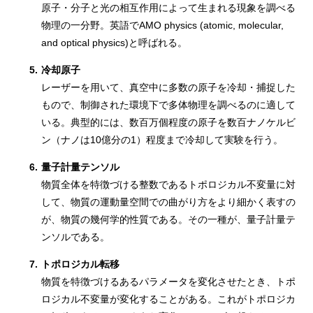
原子・分子と光の相互作用によって生まれる現象を調べる
物理の一分野。英語でAMO physics (atomic, molecular,
and optical physics)と呼ばれる。
5.
冷却原子
レーザーを用いて、真空中に多数の原子を冷却・捕捉した
もので、制御された環境下で多体物理を調べるのに適して
いる。典型的には、数百万個程度の原子を数百ナノケルビ
ン（ナノは10億分の1）程度まで冷却して実験を行う。
6.
量子計量テンソル
物質全体を特徴づける整数であるトポロジカル不変量に対
して、物質の運動量空間での曲がり方をより細かく表すの
が、物質の幾何学的性質である。その一種が、量子計量テ
ンソルである。
7.
トポロジカル転移
物質を特徴づけるあるパラメータを変化させたとき、トポ
ロジカル不変量が変化することがある。これがトポロジカ