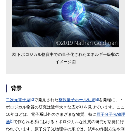
図 トポロジカル物質中での量子化されたエネルギー吸収の
イメージ図
背景
[2]
[3]
二次元電子系
で発見された
整数量子ホール効果
を発端に、ト
ポロジカル物質の研究は近年大きな広がりを見せています。ここ
10年ほどは、電子系以外のさまざまな物質、特に
原子分子光物理
[4]
学
で作られる系におけるトポロジカルな性質の研究が活発に行
われています。原子分子光物理学の系では、試料の作製方法や測