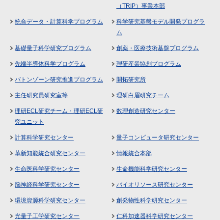
（TRIP）事業本部
統合データ・計算科学プログラム
科学研究基盤モデル開発プログラ
ム
基礎量子科学研究プログラム
創薬・医療技術基盤プログラム
先端半導体科学プログラム
理研産業協創プログラム
バトンゾーン研究推進プログラム
開拓研究所
主任研究員研究室等
理研白眉研究チーム
理研ECL研究チーム・理研ECL研
数理創造研究センター
究ユニット
計算科学研究センター
量子コンピュータ研究センター
革新知能統合研究センター
情報統合本部
生命医科学研究センター
生命機能科学研究センター
脳神経科学研究センター
バイオリソース研究センター
環境資源科学研究センター
創発物性科学研究センター
光量子工学研究センター
仁科加速器科学研究センター