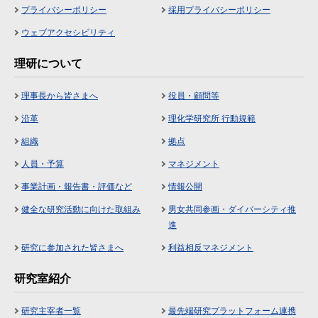
プライバシーポリシー
採用プライバシーポリシー
ウェブアクセシビリティ
理研について
理事長から皆さまへ
役員・顧問等
沿革
理化学研究所 行動規範
組織
拠点
人員・予算
マネジメント
事業計画・報告書・評価など
情報公開
健全な研究活動に向けた取組み
男女共同参画・ダイバーシティ推
進
研究に参加された皆さまへ
利益相反マネジメント
研究室紹介
研究主宰者一覧
最先端研究プラットフォーム連携