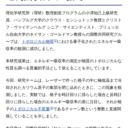
理化学研究所（理研）数理創造プログラムの小澤知己上級研究
員、ハンブルグ大学のクラウス・センシュトック教授とクリスト
フ・ヴァイテンベルグ シニア・サイエンティスト、ブリュッセ
ル自由大学のネイサン・ゴールドマン教授らの国際共同研究グル
[1]
ープは、
トポロジカル物質
における量子化されたエネルギー吸
収率の観測に成功しました。
本研究成果は、エネルギー吸収率の測定が物質のトポロジカルな
性質を調べる普遍的手法として使えることを示しています。
今回、研究チームは、レーザーで作った格子の中に極低温まで冷
却されたカリウム原子の集団を閉じ込めたときに、この現象を観
測しました。実験では、格子を時計回りに揺らした場合と反時計
回りに揺らした場合のエネルギー吸収率の差に注目し、それが格
[1]
子の
トポロジカル不変量
であるチャーン数という整数と直接関
係していることを示しました。