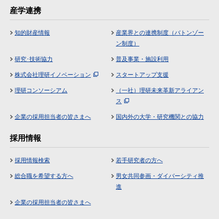
産学連携
知的財産情報
産業界との連携制度（バトンゾー
ン制度）
研究･技術協力
普及事業・施設利用
株式会社理研イノベーション
スタートアップ支援
理研コンソーシアム
（一社）理研未来革新アライアン
ス
企業の採用担当者の皆さまへ
国内外の大学・研究機関との協力
採用情報
採用情報検索
若手研究者の方へ
総合職を希望する方へ
男女共同参画・ダイバーシティ推
進
企業の採用担当者の皆さまへ