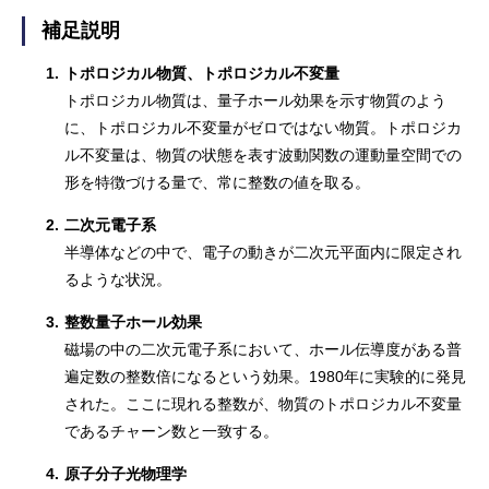
補足説明
1.
トポロジカル物質、トポロジカル不変量
トポロジカル物質は、量子ホール効果を示す物質のよう
に、トポロジカル不変量がゼロではない物質。トポロジカ
ル不変量は、物質の状態を表す波動関数の運動量空間での
形を特徴づける量で、常に整数の値を取る。
2.
二次元電子系
半導体などの中で、電子の動きが二次元平面内に限定され
るような状況。
3.
整数量子ホール効果
磁場の中の二次元電子系において、ホール伝導度がある普
遍定数の整数倍になるという効果。1980年に実験的に発見
された。ここに現れる整数が、物質のトポロジカル不変量
であるチャーン数と一致する。
4.
原子分子光物理学