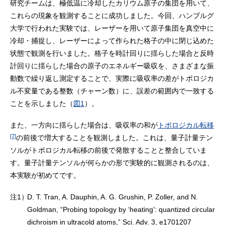
研究チームは、極低温に冷却したカリウム原子の集団を用いて、
これらの現象を観測することに成功しました。今回、ハンブルグ
大学で行われた実験では、レーザーを用いて原子集団を真空中に
冷却・捕捉し、レーザーによって作られた格子の中に閉じ込めた
状態で観測を行いました。格子を時計回りに揺らした場合と反時
計回りに揺らした場合の原子のエネルギー吸収を、さまざまな振
動数で繰り返し測定することで、実際に吸収率の差がトポロジカ
ル不変量である整数（チャーン数）に、誤差の範囲内で一致する
ことを示しました（
図1
）。
また、一方向に揺らした場合は、吸収率の和が
トポロジカル転移
[7]
の前後で増大することを観測しました。これは、量子計量テン
ソルがトポロジカル転移の前後で発散することと整合していま
す。量子計量テンソルが何らかの形で実験的に観測されるのは、
本実験が初めてです。
注1）
D. T. Tran, A. Dauphin, A. G. Grushin, P. Zoller, and N.
Goldman, “Probing topology by ‘heating’: quantized circular
dichroism in ultracold atoms,” Sci. Adv. 3, e1701207