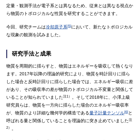
定量・観測手法が電子系とは異なるため、従来とは異なる視点か
ら物質のトポロジカルな性質を研究することができます。
[5]
今回、研究チームは
冷却原子系
において、新たなトポロジカル
な現象の観測を試みました。
研究手法と成果
物質を周期的に揺らすと、物質はエネルギーを吸収して熱くなり
ます。2017年以降の理論的研究により、物質を時計回りに揺ら
した場合と反時計回りに揺らした場合では、エネルギー吸収に差
があり、その吸収率の差が物質のトポロジカル不変量と関係して
注1）
いることが知られていました
。そして2018年に、小澤上級
研究員らは、物質を一方向に揺らした場合のエネルギー吸収率
[6]
が、物質のより詳細な幾何学的構造である
量子計量テンソル
と
注
呼ばれる量と関係していることを理論的に突き止めていました
2）
。