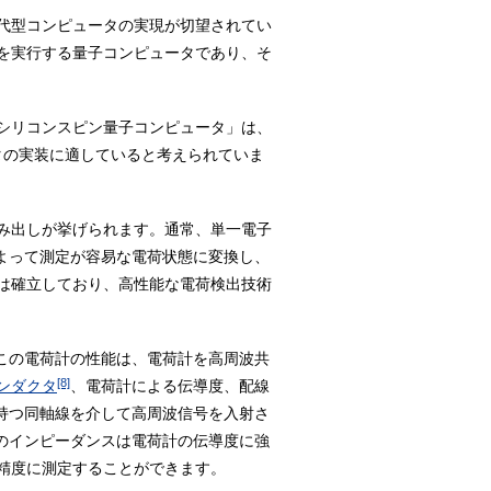
代型コンピュータの実現が切望されてい
を実行する量子コンピュータであり、そ
シリコンスピン量子コンピュータ」は、
タの実装に適していると考えられていま
み出しが挙げられます。通常、単一電子
よって測定が容易な電荷状態に変換し、
は確立しており、高性能な電荷検出技術
この電荷計の性能は、電荷計を高周波共
[8]
ンダクタ
、電荷計による伝導度、配線
持つ同軸線を介して高周波信号を入射さ
のインピーダンスは電荷計の伝導度に強
精度に測定することができます。