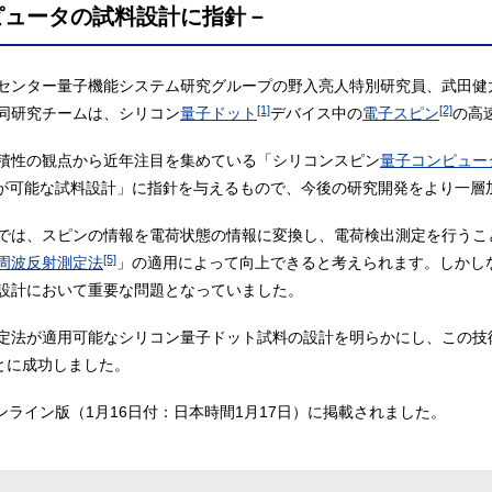
ピュータの試料設計に指針－
センター量子機能システム研究グループの野入亮人特別研究員、武田健
[1]
[2]
同研究チームは、シリコン
量子ドット
デバイス中の
電子スピン
の高
積性の観点から近年注目を集めている「シリコンスピン
量子コンピュー
が可能な試料設計」に指針を与えるもので、今後の研究開発をより一層
では、スピンの情報を電荷状態の情報に変換し、電荷検出測定を行うこ
[5]
周波反射測定法
」の適用によって向上できると考えられます。しかし
設計において重要な問題となっていました。
定法が適用可能なシリコン量子ドット試料の設計を明らかにし、この技
とに成功しました。
ンライン版（1月16日付：日本時間1月17日）に掲載されました。