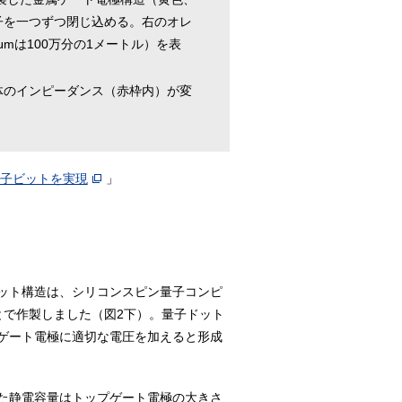
子を一つずつ閉じ込める。右のオレ
mは100万分の1メートル）を表
体のインピーダンス（赤枠内）が変
量子ビットを実現
」
ット構造は、シリコンスピン量子コンピ
とで作製しました（図2下）。量子ドット
ゲート電極に適切な電圧を加えると形成
た静電容量はトップゲート電極の大きさ