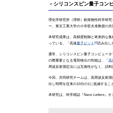
－シリコンスピン量子コン
理化学研究所（理研）創発物性科学研究
ー、東京工業大学の小寺哲夫准教授の共
本研究成果は、高精度制御と将来的な集
[4]
っている、「高速
量子ビット
読み出し
通常、シリコンスピン量子コンピュータ
の際重要となる電荷検出の性能は、「
高
周波反射測定法には互換性がなく、試料
今回、共同研究チームは、高周波反射測
出し時間を従来の10分の1に低減するこ
本研究は、科学雑誌『
Nano Letters
』オ