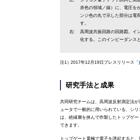
赤色の領域／線）に、電圧を
ンジ色の丸で示した部分は電荷
す。
右:
高周波共振回路の回路図。イ
化する。このインピーダンス
注1）
2017年12月19日プレスリリース「
研究手法と成果
共同研究チームは、高周波反射測定法が
ュータで一般的に用いられている、シリ
は、絶縁層を挟んで作製したトップゲー
できます。
トップゲート電極で電子を誘起すると、