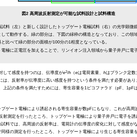
図2 高周波反射測定が可能な試料設計と試料構造
極試料（左）と新しく設計したトップゲート電極試料（右）の光学顕微
として動作する。緑の部分は、下図の緑枠の構造となっており、この領
と比べて緑の部分の面積が100分の1程度となっている。
ト電極に正電圧を加えることで、リンイオン注入領域から量子井戸に電
2
対して感度を持つのは、伝導度が
e
/
h
（
e
は電荷素量、
h
はプランク定数
には、反射率が伝導度に高い感度を持つという条件を満たす必要があり
上記の条件を満たすためには、寄生容量を1ピコファラド（pF、1pF
ップゲート電極により誘起される寄生容量が数pFにもなり、これが高周
反射測定を行ったところ、トップゲート電極により量子井戸に電子を誘起す
の試料では、高周波の反射率は、電荷計の伝導度の変化に対して感度が
同様の測定を行ったところ、トップゲート電極により生じる寄生容量を0