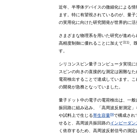
近年、半導体デバイスの微細化による情
ます。特に有望視されているのが、量子
の実用化に向けた研究開発が世界的に活
さまざまな物理系を用いた研究が進めら
注1)
高精度制御に優れることに加えて
、
す。
シリコンスピン量子コンピュータ実現に
スピンの向きの直接的な測定は困難なた
電荷検出することで達成しています。こ
の開発が急務となっていました。
量子ドット中の電子の電荷検出は、一般
振回路に組み込み、「高周波反射測定」
[9]
や試料上で生じる
寄生容量
で構成され
せると、高周波共振回路の
インピーダン
く依存するため、高周波反射信号の測定