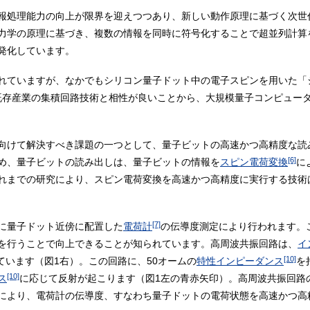
報処理能力の向上が限界を迎えつつあり、新しい動作原理に基づく次世
力学の原理に基づき、複数の情報を同時に符号化することで超並列計算
発化しています。
れていますが、なかでもシリコン量子ドット中の電子スピンを用いた「
既存産業の集積回路技術と相性が良いことから、大規模量子コンピュー
向けて解決すべき課題の一つとして、量子ビットの高速かつ高精度な読
[6]
め、量子ビットの読み出しは、量子ビットの情報を
スピン電荷変換
に
れまでの研究により、スピン電荷変換を高速かつ高精度に実行する技術
[7]
に量子ドット近傍に配置した
電荷計
の伝導度測定により行われます。
を行うことで向上できることが知られています。高周波共振回路は、
イ
[10]
ています（図1右）。この回路に、50オームの
特性インピーダンス
を
[10]
ス
に応じて反射が起こります（図1左の青赤矢印）。高周波共振回路
により、電荷計の伝導度、すなわち量子ドットの電荷状態を高速かつ高