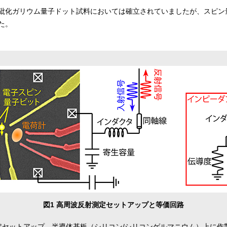
砒化ガリウム量子ドット試料においては確立されていましたが、スピン
た。
図1 高周波反射測定セットアップと等価回路
定セットアップ。半導体基板（シリコン/シリコンゲルマニウム）上に作