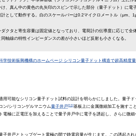
かけ、真ん中の黄色の丸矢印のスピンで示した部分（量子ドット）に電
計として動作する。白のスケールバーは0.2マイクロメートル（μm、1μ
ンダクタと寄生容量は固定値となっており、電荷計の伝導度に応じて全
と同軸線の特性インピーダンスの差が小さいほど反射も小さくなる。
科学技術振興機構のホームページ シリコン量子ドット構造で超高精度
適用可能なシリコン量子ドット試料の設計を明らかにしました。量子ド
[11]
コン/シリコンゲルマニウム
量子井戸
基板上に金属微細加工を施すこ
ト電極に正電圧を加えることで量子井戸中に電子を誘起し、さらに微細
量子井戸とトップゲート電極の間で静電容量が生じます。この誘起され