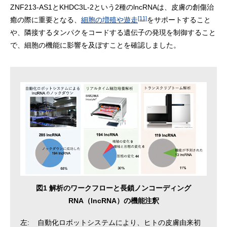
ZNF213-AS1とKHDC3L-2という2種のlncRNAは、皮膚の創傷治
[11]
癒の際に重要となる、
細胞の増殖や遊走
をサポートすること
や、隣接するタンパクをコードする遺伝子の発現を制御すること
で、細胞の機能に影響を及ぼすことを確認しました。
図1 解析のワークフローと長鎖ノンコーディング
RNA（lncRNA）の機能注釈
左:
自動化ロボットシステムにより、ヒトの皮膚由来初