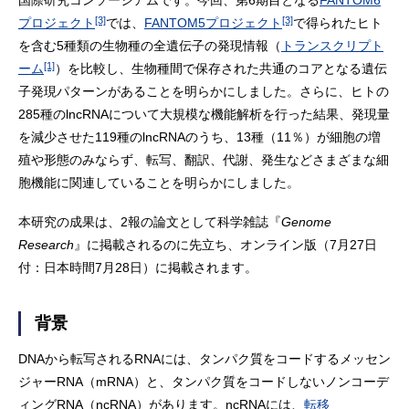
国際研究コンソーシアムです。今回、第6期目となる
FANTOM6
[3]
[3]
プロジェクト
では、
FANTOM5プロジェクト
で得られたヒト
を含む5種類の生物種の全遺伝子の発現情報（
トランスクリプト
[1]
ーム
）を比較し、生物種間で保存された共通のコアとなる遺伝
子発現パターンがあることを明らかにしました。さらに、ヒトの
285種のlncRNAについて大規模な機能解析を行った結果、発現量
を減少させた119種のlncRNAのうち、13種（11％）が細胞の増
殖や形態のみならず、転写、翻訳、代謝、発生などさまざまな細
胞機能に関連していることを明らかにしました。
本研究の成果は、2報の論文として科学雑誌『
Genome
Research
』に掲載されるのに先立ち、オンライン版（7月27日
付：日本時間7月28日）に掲載されます。
背景
DNAから転写されるRNAには、タンパク質をコードするメッセン
ジャーRNA（mRNA）と、タンパク質をコードしないノンコーデ
ィングRNA（ncRNA）があります。ncRNAには、
転移