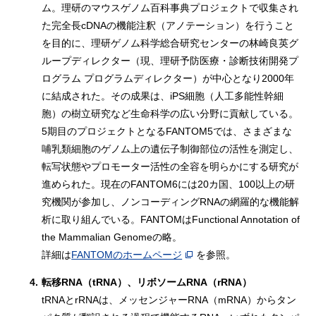
ム。理研のマウスゲノム百科事典プロジェクトで収集され
た完全長cDNAの機能注釈（アノテーション）を行うこと
を目的に、理研ゲノム科学総合研究センターの林崎良英グ
ループディレクター（現、理研予防医療・診断技術開発プ
ログラム プログラムディレクター）が中心となり2000年
に結成された。その成果は、iPS細胞（人工多能性幹細
胞）の樹立研究など生命科学の広い分野に貢献している。
5期目のプロジェクトとなるFANTOM5では、さまざまな
哺乳類細胞のゲノム上の遺伝子制御部位の活性を測定し、
転写状態やプロモーター活性の全容を明らかにする研究が
進められた。現在のFANTOM6には20カ国、100以上の研
究機関が参加し、ノンコーディングRNAの網羅的な機能解
析に取り組んでいる。FANTOMはFunctional Annotation of
the Mammalian Genomeの略。
詳細は
FANTOMのホームページ
を参照。
4.
転移RNA（tRNA）、リボソームRNA（rRNA）
tRNAとrRNAは、メッセンジャーRNA（mRNA）からタン