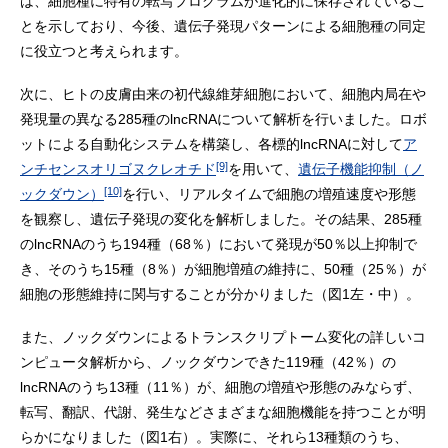
は、細胞種に特有の転写プログラムが進化的に保存されているこ
とを示しており、今後、遺伝子発現パターンによる細胞種の同定
に役立つと考えられます。
次に、ヒトの皮膚由来の初代線維芽細胞において、細胞内局在や
発現量の異なる285種のlncRNAについて解析を行いました。ロボ
ットによる自動化システムを構築し、各標的lncRNAに対して
ア
[9]
ンチセンスオリゴヌクレオチド
を用いて、
遺伝子機能抑制（ノ
[10]
ックダウン）
を行い、リアルタイムで細胞の増殖速度や形態
を観察し、遺伝子発現の変化を解析しました。その結果、285種
のlncRNAのうち194種（68％）において発現が50％以上抑制で
き、そのうち15種（8％）が細胞増殖の維持に、50種（25％）が
細胞の形態維持に関与することが分かりました（図1左・中）。
また、ノックダウンによるトランスクリプトーム変化の詳しいコ
ンピュータ解析から、ノックダウンできた119種（42％）の
lncRNAのうち13種（11％）が、細胞の増殖や形態のみならず、
転写、翻訳、代謝、発生などさまざまな細胞機能を持つことが明
らかになりました（図1右）。実際に、それら13種類のうち、