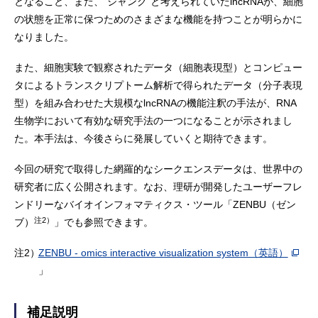
となること、また、"ジャンク"と考えられていたlncRNAが、細胞
の状態を正常に保つためのさまざまな機能を持つことが明らかに
なりました。
また、細胞実験で観察されたデータ（細胞表現型）とコンピュー
タによるトランスクリプトーム解析で得られたデータ（分子表現
型）を組み合わせた大規模なlncRNAの機能注釈の手法が、RNA
生物学において有効な研究手法の一つになることが示されまし
た。本手法は、今後さらに発展していくと期待できます。
今回の研究で取得した網羅的なシークエンスデータは、世界中の
研究者に広く公開されます。なお、理研が開発したユーザーフレ
ンドリーなバイオインフォマティクス・ツール「ZENBU（ゼン
注2）
ブ）
」でも参照できます。
注2）
ZENBU - omics interactive visualization system（英語）
」
補足説明