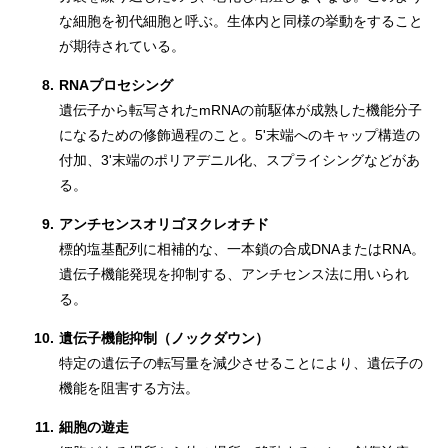
な細胞を初代細胞と呼ぶ。生体内と同様の挙動をすること
が期待されている。
8.
RNAプロセシング
遺伝子から転写されたmRNAの前駆体が成熟した機能分子
になるための修飾過程のこと。5'末端へのキャップ構造の
付加、3'末端のポリアデニル化、スプライシングなどがあ
る。
9.
アンチセンスオリゴヌクレオチド
標的塩基配列に相補的な、一本鎖の合成DNAまたはRNA。
遺伝子機能発現を抑制する、アンチセンス法に用いられ
る。
10.
遺伝子機能抑制（ノックダウン）
特定の遺伝子の転写量を減少させることにより、遺伝子の
機能を阻害する方法。
11.
細胞の遊走