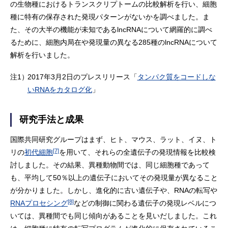
の生物種におけるトランスクリプトームの比較解析を行い、細胞
種に特有の保存された発現パターンがないかを調べました。ま
た、その大半の機能が未知であるlncRNAについて網羅的に調べ
るために、細胞内局在や発現量の異なる285種のlncRNAについて
解析を行いました。
注1）
2017年3月2日のプレスリリース「
タンパク質をコードしな
いRNAをカタログ化
」
研究手法と成果
国際共同研究グループはまず、ヒト、マウス、ラット、イヌ、ト
[7]
リの
初代細胞
を用いて、それらの全遺伝子の発現情報を比較検
討しました。その結果、異種動物間では、同じ細胞種であって
も、平均して50％以上の遺伝子においてその発現量が異なること
が分かりました。しかし、進化的に古い遺伝子や、RNAの転写や
[8]
RNAプロセシング
などの制御に関わる遺伝子の発現レベルにつ
いては、異種間でも同じ傾向があることを見いだしました。これ