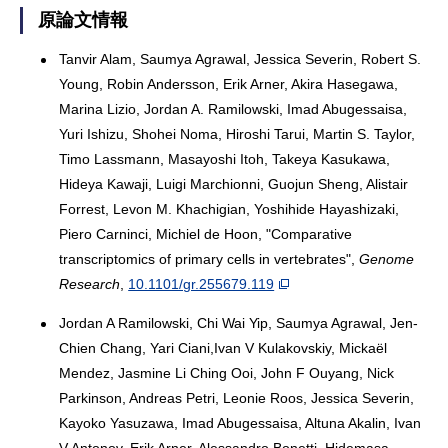
原論文情報
Tanvir Alam, Saumya Agrawal, Jessica Severin, Robert S.
Young, Robin Andersson, Erik Arner, Akira Hasegawa,
Marina Lizio, Jordan A. Ramilowski, Imad Abugessaisa,
Yuri Ishizu, Shohei Noma, Hiroshi Tarui, Martin S. Taylor,
Timo Lassmann, Masayoshi Itoh, Takeya Kasukawa,
Hideya Kawaji, Luigi Marchionni, Guojun Sheng, Alistair
Forrest, Levon M. Khachigian, Yoshihide Hayashizaki,
Piero Carninci, Michiel de Hoon, "Comparative
transcriptomics of primary cells in vertebrates",
Genome
Research
,
10.1101/gr.255679.119
Jordan A Ramilowski, Chi Wai Yip, Saumya Agrawal, Jen-
Chien Chang, Yari Ciani,Ivan V Kulakovskiy, Mickaël
Mendez, Jasmine Li Ching Ooi, John F Ouyang, Nick
Parkinson, Andreas Petri, Leonie Roos, Jessica Severin,
Kayoko Yasuzawa, Imad Abugessaisa, Altuna Akalin, Ivan
V Antonov, Erik Arner, Alessandro Bonetti, Hidemasa