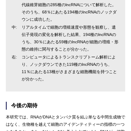
代線維芽細胞の285種のlncRNAについて解析した。
そのうち、68％にあたる194種のlncRNAのノックダ
ウンに成功した。
中:
リアルタイムで細胞の増殖速度や形態を観察し、遺
伝子発現の変化を解析した結果、194種のlncRNAの
うち、30％にあたる59種のlncRNAが細胞の増殖・形
態の維持に関与することが分かった。
右:
コンピュータによるトランスクリプトーム解析によ
り、ノックダウンできた119種のlncRNAのうち、
11％にあたる13種がさまざまな細胞機能を持つこと
が分かった。
今後の期待
本研究では、RNAがDNAとタンパク質を結ぶ単なる中間生成物で
はなく、生物種を越えて細胞のアイデンティティーの指標の一つ