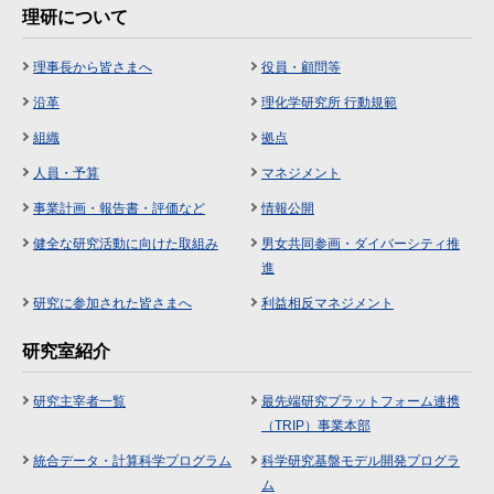
理研について
理事長から皆さまへ
役員・顧問等
沿革
理化学研究所 行動規範
組織
拠点
人員・予算
マネジメント
事業計画・報告書・評価など
情報公開
健全な研究活動に向けた取組み
男女共同参画・ダイバーシティ推
進
研究に参加された皆さまへ
利益相反マネジメント
研究室紹介
研究主宰者一覧
最先端研究プラットフォーム連携
（TRIP）事業本部
統合データ・計算科学プログラム
科学研究基盤モデル開発プログラ
ム