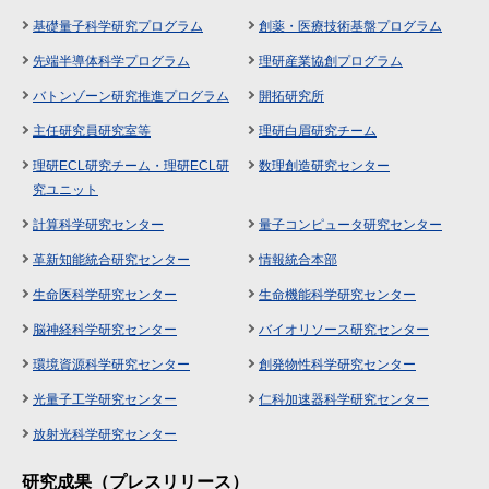
基礎量子科学研究プログラム
創薬・医療技術基盤プログラム
先端半導体科学プログラム
理研産業協創プログラム
バトンゾーン研究推進プログラム
開拓研究所
主任研究員研究室等
理研白眉研究チーム
理研ECL研究チーム・理研ECL研
数理創造研究センター
究ユニット
計算科学研究センター
量子コンピュータ研究センター
革新知能統合研究センター
情報統合本部
生命医科学研究センター
生命機能科学研究センター
脳神経科学研究センター
バイオリソース研究センター
環境資源科学研究センター
創発物性科学研究センター
光量子工学研究センター
仁科加速器科学研究センター
放射光科学研究センター
研究成果（プレスリリース）