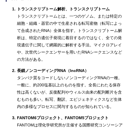
1.
トランスクリプトーム解析、トランスクリプトーム
トランスクリプトームとは、一つのゲノム、または特定の
細胞・組織・器官の中で生産される転写産物（転写によっ
て合成されたRNA）全体を指す。トランスクリプトーム解
析は、特定の遺伝子発現に着目するのではなく、全ての発
現遺伝子に関して網羅的に解析する手法。マイクロアレイ
や、次世代シークエンサーを用いたRNAシークエンスなど
の方法がある。
2.
長鎖ノンコーディングRNA（lncRNA）
タンパク質をコードしないノンコーディングRNAの一種。
一般に、約200塩基以上のものを指す。全長にわたる保存
性は高くないが、反復配列やウィルス由来の配列断片を含
むものも多い。転写、翻訳、エピジェネティクスなど生体
内の多様なプロセスに関与するものが知られている。
3.
FANTOM6プロジェクト、FANTOM5プロジェクト
FANTOMは理化学研究所が主催する国際研究コンソーシア