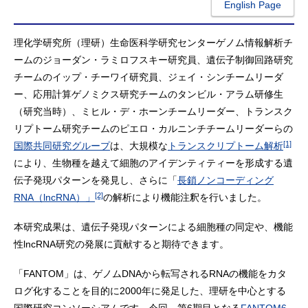
English Page
理化学研究所（理研）生命医科学研究センターゲノム情報解析チ
ームのジョーダン・ラミロフスキー研究員、遺伝子制御回路研究
チームのイップ・チーワイ研究員、ジェイ・シンチームリーダ
ー、応用計算ゲノミクス研究チームのタンビル・アラム研修生
（研究当時）、ミヒル・デ・ホーンチームリーダー、トランスク
リプトーム研究チームのピエロ・カルニンチチームリーダーらの
[1]
国際共同研究グループ
は、大規模な
トランスクリプトーム解析
により、生物種を越えて細胞のアイデンティティーを形成する遺
伝子発現パターンを発見し、さらに「
長鎖ノンコーディング
[2]
RNA（lncRNA）」
の解析により機能注釈を行いました。
本研究成果は、遺伝子発現パターンによる細胞種の同定や、機能
性lncRNA研究の発展に貢献すると期待できます。
「FANTOM」は、ゲノムDNAから転写されるRNAの機能をカタ
ログ化することを目的に2000年に発足した、理研を中心とする