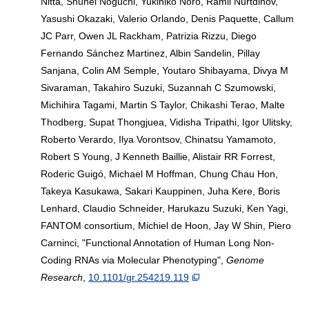
Nitta, Shuhei Noguchi, Yukihiko Noro, Ramil Nurtdinov,
Yasushi Okazaki, Valerio Orlando, Denis Paquette, Callum
JC Parr, Owen JL Rackham, Patrizia Rizzu, Diego
Fernando Sánchez Martinez, Albin Sandelin, Pillay
Sanjana, Colin AM Semple, Youtaro Shibayama, Divya M
Sivaraman, Takahiro Suzuki, Suzannah C Szumowski,
Michihira Tagami, Martin S Taylor, Chikashi Terao, Malte
Thodberg, Supat Thongjuea, Vidisha Tripathi, Igor Ulitsky,
Roberto Verardo, Ilya Vorontsov, Chinatsu Yamamoto,
Robert S Young, J Kenneth Baillie, Alistair RR Forrest,
Roderic Guigó, Michael M Hoffman, Chung Chau Hon,
Takeya Kasukawa, Sakari Kauppinen, Juha Kere, Boris
Lenhard, Claudio Schneider, Harukazu Suzuki, Ken Yagi,
FANTOM consortium, Michiel de Hoon, Jay W Shin, Piero
Carninci, "Functional Annotation of Human Long Non-
Coding RNAs via Molecular Phenotyping",
Genome
Research
,
10.1101/gr.254219.119