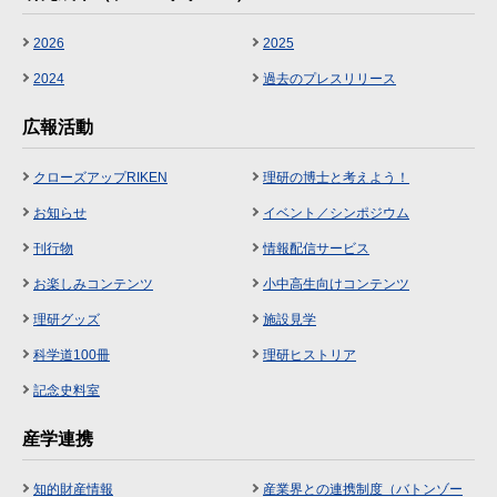
2026
2025
2024
過去のプレスリリース
広報活動
クローズアップRIKEN
理研の博士と考えよう！
お知らせ
イベント／シンポジウム
刊行物
情報配信サービス
お楽しみコンテンツ
小中高生向けコンテンツ
理研グッズ
施設見学
科学道100冊
理研ヒストリア
記念史料室
産学連携
知的財産情報
産業界との連携制度（バトンゾー