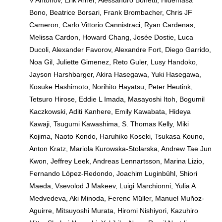
Bono, Beatrice Borsari, Frank Brombacher, Chris JF
Cameron, Carlo Vittorio Cannistraci, Ryan Cardenas,
Melissa Cardon, Howard Chang, Josée Dostie, Luca
Ducoli, Alexander Favorov, Alexandre Fort, Diego Garrido,
Noa Gil, Juliette Gimenez, Reto Guler, Lusy Handoko,
Jayson Harshbarger, Akira Hasegawa, Yuki Hasegawa,
Kosuke Hashimoto, Norihito Hayatsu, Peter Heutink,
Tetsuro Hirose, Eddie L Imada, Masayoshi Itoh, Bogumil
Kaczkowski, Aditi Kanhere, Emily Kawabata, Hideya
Kawaji, Tsugumi Kawashima, S. Thomas Kelly, Miki
Kojima, Naoto Kondo, Haruhiko Koseki, Tsukasa Kouno,
Anton Kratz, Mariola Kurowska-Stolarska, Andrew Tae Jun
Kwon, Jeffrey Leek, Andreas Lennartsson, Marina Lizio,
Fernando López-Redondo, Joachim Luginbühl, Shiori
Maeda, Vsevolod J Makeev, Luigi Marchionni, Yulia A
Medvedeva, Aki Minoda, Ferenc Müller, Manuel Muñoz-
Aguirre, Mitsuyoshi Murata, Hiromi Nishiyori, Kazuhiro