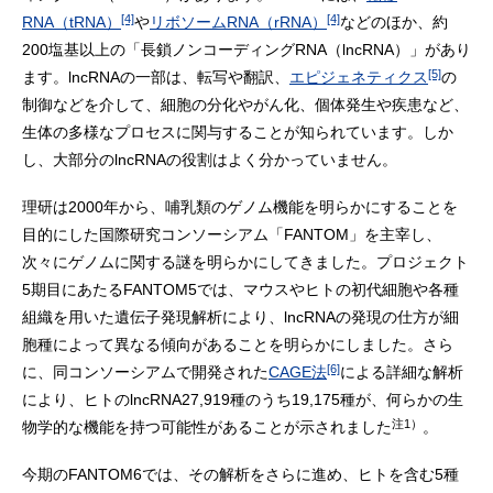
[4]
[4]
RNA（tRNA）
や
リボソームRNA（rRNA）
などのほか、約
200塩基以上の「長鎖ノンコーディングRNA（lncRNA）」があり
[5]
ます。lncRNAの一部は、転写や翻訳、
エピジェネティクス
の
制御などを介して、細胞の分化やがん化、個体発生や疾患など、
生体の多様なプロセスに関与することが知られています。しか
し、大部分のlncRNAの役割はよく分かっていません。
理研は2000年から、哺乳類のゲノム機能を明らかにすることを
目的にした国際研究コンソーシアム「FANTOM」を主宰し、
次々にゲノムに関する謎を明らかにしてきました。プロジェクト
5期目にあたるFANTOM5では、マウスやヒトの初代細胞や各種
組織を用いた遺伝子発現解析により、lncRNAの発現の仕方が細
胞種によって異なる傾向があることを明らかにしました。さら
[6]
に、同コンソーシアムで開発された
CAGE法
による詳細な解析
により、ヒトのlncRNA27,919種のうち19,175種が、何らかの生
注1）
物学的な機能を持つ可能性があることが示されました
。
今期のFANTOM6では、その解析をさらに進め、ヒトを含む5種