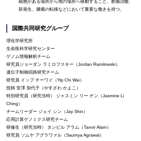
細胞がある場所から他の場所へ移動すること。創傷治癒、
胚発生、腫瘍の転移などにおいて重要な働きを持つ。
国際共同研究グループ
理化学研究所
生命医科学研究センター
ゲノム情報解析チーム
研究員ジョーダン ラミロフスキー（Jordan Ramilowski）
遺伝子制御回路研究チーム
研究員 イップ チーワイ（Yip Chi Wai）
技師 安澤 加代子（やすざわ かよこ）
特別研究員（研究当時） ジャスミン リー チン（Jasmine Li
Ching）
チームリーダー ジェイ シン（Jay Shin）
応用計算ゲノミクス研究チーム
研修生（研究当時） タンビル アラム（Tanvir Alam）
研究員 ソムヤ アグラワァル（Saumya Agrawal）