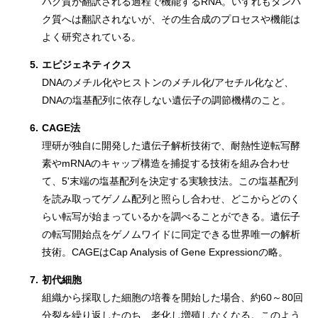
パク質が翻訳される過程で機能するRNA。いずれもタンパ
ク質へは翻訳されないが、その生合成のプロセスや機能は
よく研究されている。
5.
エピジェネティクス
DNAのメチル化やヒストンのメチル化/アセチル化など、
DNAの塩基配列に依存しない遺伝子の調節機構のこと。
6.
CAGE法
理研が独自に開発した遺伝子解析技術で、耐熱性逆転写酵
素やmRNAのキャップ構造を捕捉する技術を組み合わせ
て、5'末端の塩基配列を決定する実験技法。この塩基配列
を読み取ってゲノム配列と照らし合わせ、どこからどのく
らい転写が始まっているかを調べることができる。遺伝子
の転写開始点をゲノムワイドに同定できる世界唯一の解析
技術。CAGEはCap Analysis of Gene Expressionの略。
7.
初代細胞
組織から採取した細胞の培養を開始した場合、約60～80回
分裂を繰り返したのち、老化し増殖しなくなる。このよう