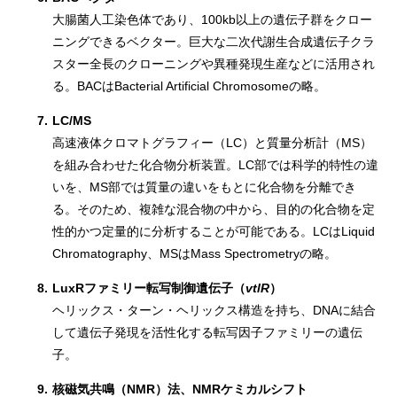
大腸菌人工染色体であり、100kb以上の遺伝子群をクロー
ニングできるベクター。巨大な二次代謝生合成遺伝子クラ
スター全長のクローニングや異種発現生産などに活用され
る。BACはBacterial Artificial Chromosomeの略。
7.
LC/MS
高速液体クロマトグラフィー（LC）と質量分析計（MS）
を組み合わせた化合物分析装置。LC部では科学的特性の違
いを、MS部では質量の違いをもとに化合物を分離でき
る。そのため、複雑な混合物の中から、目的の化合物を定
性的かつ定量的に分析することが可能である。LCはLiquid
Chromatography、MSはMass Spectrometryの略。
8.
LuxRファミリー転写制御遺伝子（
vtlR
）
ヘリックス・ターン・ヘリックス構造を持ち、DNAに結合
して遺伝子発現を活性化する転写因子ファミリーの遺伝
子。
9.
核磁気共鳴（NMR）法、NMRケミカルシフト