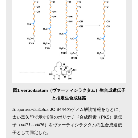
図1 verticilactam（ヴァーティシラクタム）生合成遺伝子
と推定生合成経路
S. spiroverticillatus
JC-8444のゲノム解読情報をもとに、
太い黒矢印で示す6個のポリケチド合成酵素（PKS）遺伝
子（
vtlP1
～
vtlP6
）をヴァーティシラクタムの生合成遺伝
子として同定した。