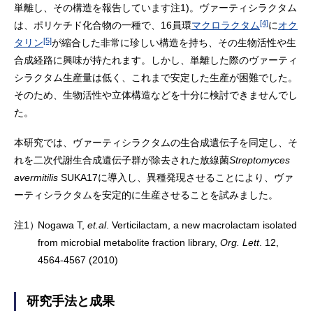
単離し、その構造を報告しています注1)。ヴァーティシラクタム
[4]
は、ポリケチド化合物の一種で、16員環
マクロラクタム
に
オク
[5]
タリン
が縮合した非常に珍しい構造を持ち、その生物活性や生
合成経路に興味が持たれます。しかし、単離した際のヴァーティ
シラクタム生産量は低く、これまで安定した生産が困難でした。
そのため、生物活性や立体構造などを十分に検討できませんでし
た。
本研究では、ヴァーティシラクタムの生合成遺伝子を同定し、そ
れを二次代謝生合成遺伝子群が除去された放線菌
Streptomyces
avermitilis
SUKA17に導入し、異種発現させることにより、ヴァ
ーティシラクタムを安定的に生産させることを試みました。
注1）
Nogawa T,
et.al
. Verticilactam, a new macrolactam isolated
from microbial metabolite fraction library,
Org. Lett
. 12,
4564-4567 (2010)
研究手法と成果