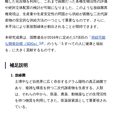
離した化合物を利用し、これまで困難だった各種生物活性の評価
や絶対立体配置の検討が可能になりました。このような放線菌異
種発現は、生産量や生産安定性の問題から供給が困難な二次代謝
産物の安定的な供給方法の一つとして重要なものです。さらに、
本手法により新規類縁体が創出されることが期待できます。
本研究成果は、国際連合が2016年に定めた17項目の「
持続可能
[14]
な開発目標（SDGs）
」のうち「3.すべての人に健康と福祉
を」に大きく貢献するものです。
補足説明
1.
放線菌
土壌中など自然界に広く存在するグラム陽性の真正細菌で
あり、複雑な構造を持つ二次代謝産物を生産する。人類
は、それらの中から、医薬、農薬、動物薬などの生理活性
を持つ物質を利用してきた。医薬探索源として重要視され
ている。