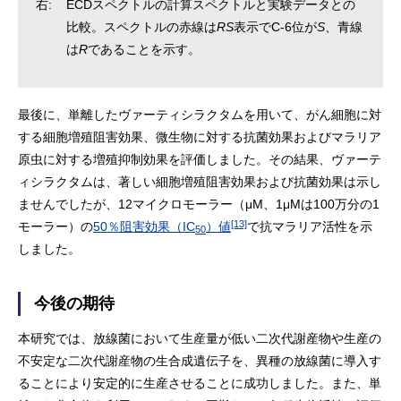
右:
ECDスペクトルの計算スペクトルと実験データとの
比較。スペクトルの赤線は
RS
表示でC-6位が
S
、青線
は
R
であることを示す。
最後に、単離したヴァーティシラクタムを用いて、がん細胞に対
する細胞増殖阻害効果、微生物に対する抗菌効果およびマラリア
原虫に対する増殖抑制効果を評価しました。その結果、ヴァーテ
ィシラクタムは、著しい細胞増殖阻害効果および抗菌効果は示し
ませんでしたが、12マイクロモーラー（μM、1μMは100万分の1
[13]
モーラー）の
50％阻害効果（IC
）値
で抗マラリア活性を示
50
しました。
今後の期待
本研究では、放線菌において生産量が低い二次代謝産物や生産の
不安定な二次代謝産物の生合成遺伝子を、異種の放線菌に導入す
ることにより安定的に生産させることに成功しました。また、単