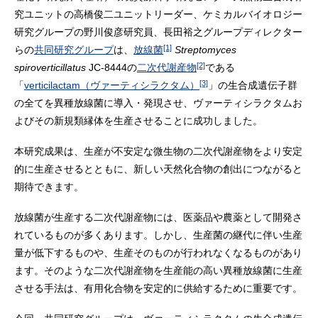
究ユニットの高橋俊二ユニットリーダー、ケミカルバイオロジー
研究グループの野川俊彦研究員、長田裕之グループディレクター
[1]
らの
共同研究グループ
は、
放線菌
Streptomyces
[2]
spiroverticillatus
JC-8444の
二次代謝産物
である
[3]
「
verticilactam（ヴァーティシラクタム）
」の生合成遺伝子群
の全てを異種放線菌に導入・発現させ、ヴァーティシラクタムお
よびその新規類縁体を生産させることに成功しました。
本研究成果は、生産が不安定な微生物の二次代謝産物をより安定
的に生産させるとともに、新しい天然化合物の創出につながると
期待できます。
放線菌が生産する二次代謝産物には、医薬品や農薬として開発さ
れているものが多くあります。しかし、生産菌の継代に伴い生産
量が低下するものや、生産そのものが行われなくなるものがあり
ます。そのような二次代謝産物を生産能の高い異種放線菌に生産
させる手法は、有用化合物を安定的に供給するために重要です。