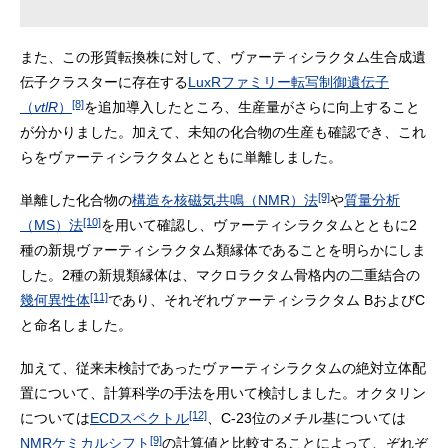
また、この形質転換株に対して、ヴァーティシラクタム生合成遺
伝子クラスターに存在する
LuxRファミリー転写制御遺伝子
[8]
（
vtlR
）
を追加導入したところ、生産量がさらに向上すること
が分かりました。加えて、未知の化合物の生産も確認でき、これ
らをヴァーティシラクタムとともに単離しました。
[9]
単離した化合物の
構造を核磁気共鳴（NMR）法
や
質量分析
[10]
（MS）法
を用いて確認し、ヴァーティシラクタムとともに2
種の新規ヴァーティシラクタム類縁体であることを明らかにしま
した。2種の新規類縁体は、マクロラクタム骨格内の二重結合の
[11]
幾何異性体
であり、それぞれヴァーティシラクタム BおよびC
と命名しました。
加えて、従来未検討であったヴァーティシラクタムの絶対立体配
置について、計算科学の手法を用いて検討しました。オクタリン
[12]
については
ECDスペクトル
、C-23位のメチル基については
[9]
NMRケミカルシフト
の計算値と比較することによって、ぞれぞ