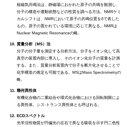
核磁気共鳴法は、静磁場におかれた原子の共鳴を観測し、
分子の構造や運動状態などの性質を調べる方法。NMRケミ
カルシフトは、NMRにおいて原子の共鳴位置をδで表した
もの。原子の置かれている環境に応じて異なる。NMRは
Nuclear Magnetic Resonanceの略。
10.
質量分析（MS）法
分子の分子量を測定する分析方法。分子をイオン化して高
真空の装置内部に導入し、そのイオン化分子の質量を計測
する。また、質量分析装置内で分子を断片化させることで
化学構造の推定も可能である。MSはMass Spectrometryの
略。
11.
幾何異性体
有機化合物の二重結合や環式化合物における回転制限によ
る異性体。シス-トランス異性体とも呼ばれる。
12.
ECDスペクトル
光学活性物質が円偏光の左右で異なる吸収を示す円二色性