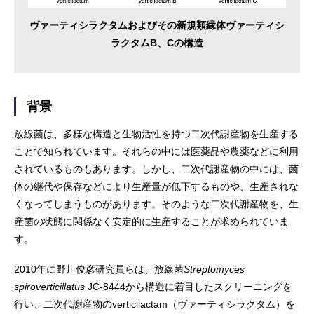
ヴァーティシラクタムおよびその新規類縁体ヴァーティシ
ラクタムB、Cの構造
背景
放線菌は、多様な構造と生物活性を持つ二次代謝産物を生産する
ことで知られています。それらの中には医薬品や農薬などに利用
されているものもあります。しかし、二次代謝産物の中には、菌
体の継代や保存などにより生産量が低下するものや、生産されな
くなってしまうものがあります。そのような二次代謝産物を、生
産菌の状態に関係なく安定的に生産することが求められていま
す。
2010年に野川俊彦研究員らは、放線菌
Streptomyces
spiroverticillatus
JC-8444から構造に着目したスクリーニングを
行い、二次代謝産物のverticilactam（ヴァーティシラクタム）を