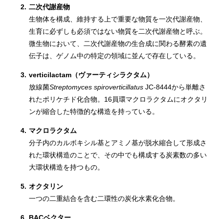
2.
二次代謝産物
生物体を構成、維持する上で重要な物質を一次代謝産物、
生育に必ずしも必須ではない物質を二次代謝産物と呼ぶ。
微生物において、二次代謝産物の生合成に関わる酵素の遺
伝子は、ゲノム中の特定の領域に並んで存在している。
3.
verticilactam（ヴァーティシラクタム）
放線菌
Streptomyces spiroverticillatus
JC-8444から単離さ
れたポリケチド化合物。16員環マクロラクタムにオクタリ
ンが縮合した特徴的な構造を持っている。
4.
マクロラクタム
分子内のカルボキシル基とアミノ基が脱水縮合して形成さ
れた環状構造のことで、その中でも構成する炭素数の多い
大環状構造を持つもの。
5.
オクタリン
一つの二重結合を含む二環性の炭化水素化合物。
6.
BACベクター