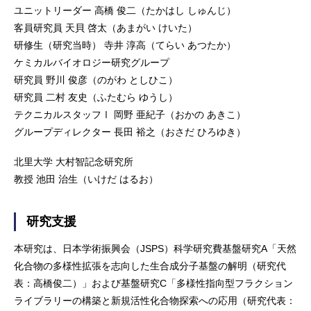
ユニットリーダー 高橋 俊二（たかはし しゅんじ）
客員研究員 天貝 啓太（あまがい けいた）
研修生（研究当時） 寺井 淳高（てらい あつたか）
ケミカルバイオロジー研究グループ
研究員 野川 俊彦（のがわ としひこ）
研究員 二村 友史（ふたむら ゆうし）
テクニカルスタッフⅠ 岡野 亜紀子（おかの あきこ）
グループディレクター 長田 裕之（おさだ ひろゆき）
北里大学 大村智記念研究所
教授 池田 治生（いけだ はるお）
研究支援
本研究は、日本学術振興会（JSPS）科学研究費基盤研究A「天然
化合物の多様性拡張を志向した生合成分子基盤の解明（研究代
表：高橋俊二）」および基盤研究C「多様性指向型フラクション
ライブラリーの構築と新規活性化合物探索への応用（研究代表：