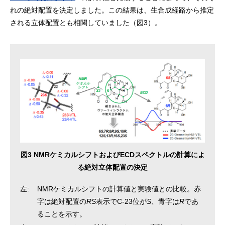
れの絶対配置を決定しました。この結果は、生合成経路から推定
される立体配置とも相関していました（図3）。
図3 NMRケミカルシフトおよびECDスペクトルの計算によ
る絶対立体配置の決定
左:
NMRケミカルシフトの計算値と実験値との比較。赤
字は絶対配置の
RS
表示でC-23位が
S
、青字は
R
であ
ることを示す。