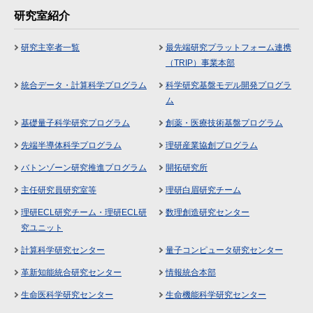
研究室紹介
研究主宰者一覧
最先端研究プラットフォーム連携
（TRIP）事業本部
統合データ・計算科学プログラム
科学研究基盤モデル開発プログラ
ム
基礎量子科学研究プログラム
創薬・医療技術基盤プログラム
先端半導体科学プログラム
理研産業協創プログラム
バトンゾーン研究推進プログラム
開拓研究所
主任研究員研究室等
理研白眉研究チーム
理研ECL研究チーム・理研ECL研
数理創造研究センター
究ユニット
計算科学研究センター
量子コンピュータ研究センター
革新知能統合研究センター
情報統合本部
生命医科学研究センター
生命機能科学研究センター