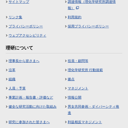
サイトマップ
調達情報（理化学研究所調達情
報）
リンク集
利用規約
プライバシーポリシー
採用プライバシーポリシー
ウェブアクセシビリティ
理研について
理事長から皆さまへ
役員・顧問等
沿革
理化学研究所 行動規範
組織
拠点
人員・予算
マネジメント
事業計画・報告書・評価など
情報公開
健全な研究活動に向けた取組み
男女共同参画・ダイバーシティ推
進
研究に参加された皆さまへ
利益相反マネジメント