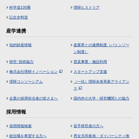
科学道100冊
理研ヒストリア
記念史料室
産学連携
知的財産情報
産業界との連携制度（バトンゾー
ン制度）
研究･技術協力
普及事業・施設利用
株式会社理研イノベーション
スタートアップ支援
理研コンソーシアム
（一社）理研未来革新アライアン
ス
企業の採用担当者の皆さまへ
国内外の大学・研究機関との協力
採用情報
採用情報検索
若手研究者の方へ
総合職を希望する方へ
男女共同参画・ダイバーシティ推