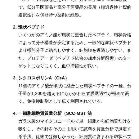
で、低分子医薬品と高分子医薬品の長所（膜透過性と標的
選択性）を併せ持つ薬剤の総称。
2.
環状ペプチド
いくつかのアミノ酸が環状に重合したペプチド。環状骨格
によって分子構造が安定するため、一般的な鎖状ペプチド
より標的分子に結合しやすく、細胞膜を透過しやすい。ま
た、プロテアーゼ（ペプチド結合の加水分解酵素）のター
ゲットになりにくく、血中滞留性が良い。
3.
シクロスポリンA（CsA）
11個のアミノ酸が環状に結合した環状ペプチドの一種。分
子量が1,200を超えるにもかかわらず膜透過性が極めて高
く、免疫抑制剤として広く利用されている。
4.
一細胞細胞質質量分析（SCC-MS）法
ガラス製のマイクロニードルで単一細胞から細胞質だけを
吸引し、その針をそのまま用いて試料を質量分析で測定す
る手法。従来では難しかった、細胞質に含まれる環状ペプ