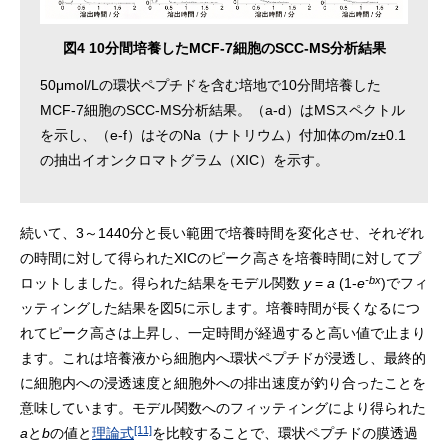
図4 10分間培養したMCF-7細胞のSCC-MS分析結果
50μmol/Lの環状ペプチドを含む培地で10分間培養した
MCF-7細胞のSCC-MS分析結果。（a-d）はMSスペクトル
を示し、（e-f）はそのNa（ナトリウム）付加体のm/z±0.1
の抽出イオンクロマトグラム（XIC）を示す。
続いて、3～1440分と長い範囲で培養時間を変化させ、それぞれ
の時間に対して得られたXICのピーク高さを培養時間に対してプ
-bx
ロットしました。得られた結果をモデル関数
y
=
a
(1-
e
)でフィ
ッティングした結果を図5に示します。培養時間が長くなるにつ
れてピーク高さは上昇し、一定時間が経過すると高い値で止まり
ます。これは培養液から細胞内へ環状ペプチドが浸透し、最終的
に細胞内への浸透速度と細胞外への排出速度が釣り合ったことを
意味しています。モデル関数へのフィッティングにより得られた
[11]
a
と
b
の値と
理論式
を比較することで、環状ペプチドの膜透過