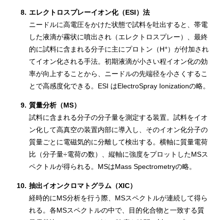
8.
エレクトロスプレーイオン化（ESI）法
ニードルに高電圧をかけた状態で試料を吐出すると、帯電
した液滴が霧状に噴出され（エレクトロスプレー）、最終
+
的に試料に含まれる分子に主にプロトン（H
）が付加され
てイオン化される手法。初期液滴が小さい程イオン化の効
率が向上することから、ニードルの先端径を小さくするこ
とで高感度化できる。ESI はElectroSpray Ionizationの略。
9.
質量分析（MS）
試料に含まれる分子の分子量を測定する装置。試料をイオ
ン化して高真空の装置内部に導入し、そのイオン化分子の
質量ごとに電磁気的に分離して検出する。横軸に質量電荷
比（分子量÷電荷の数）、縦軸に強度をプロットしたMSス
ペクトルが得られる。MSはMass Spectrometryの略。
10.
抽出イオンクロマトグラム（XIC）
経時的にMS分析を行う際、MSスペクトルが連続して得ら
れる。各MSスペクトルの中で、目的化合物と一致する質