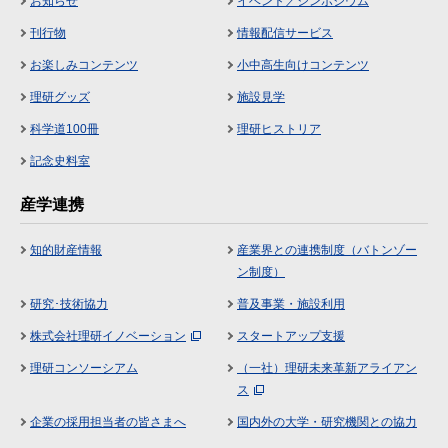
お知らせ
イベント／シンポジウム
刊行物
情報配信サービス
お楽しみコンテンツ
小中高生向けコンテンツ
理研グッズ
施設見学
科学道100冊
理研ヒストリア
記念史料室
産学連携
知的財産情報
産業界との連携制度（バトンゾー
ン制度）
研究･技術協力
普及事業・施設利用
株式会社理研イノベーション
スタートアップ支援
理研コンソーシアム
（一社）理研未来革新アライアン
ス
企業の採用担当者の皆さまへ
国内外の大学・研究機関との協力