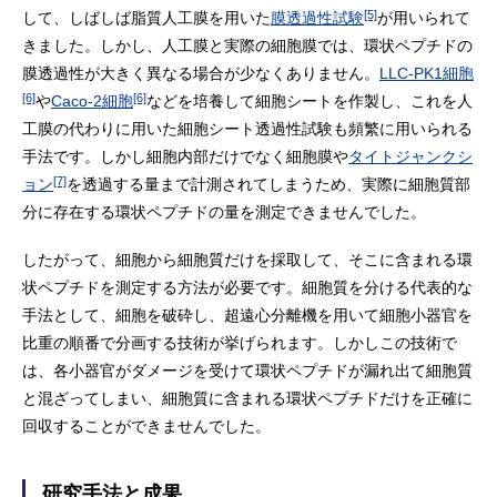
[5]
して、しばしば脂質人工膜を用いた
膜透過性試験
が用いられて
きました。しかし、人工膜と実際の細胞膜では、環状ペプチドの
膜透過性が大きく異なる場合が少なくありません。
LLC-PK1細胞
[6]
[6]
や
Caco-2細胞
などを培養して細胞シートを作製し、これを人
工膜の代わりに用いた細胞シート透過性試験も頻繁に用いられる
手法です。しかし細胞内部だけでなく細胞膜や
タイトジャンクシ
[7]
ョン
を透過する量まで計測されてしまうため、実際に細胞質部
分に存在する環状ペプチドの量を測定できませんでした。
したがって、細胞から細胞質だけを採取して、そこに含まれる環
状ペプチドを測定する方法が必要です。細胞質を分ける代表的な
手法として、細胞を破砕し、超遠心分離機を用いて細胞小器官を
比重の順番で分画する技術が挙げられます。しかしこの技術で
は、各小器官がダメージを受けて環状ペプチドが漏れ出て細胞質
と混ざってしまい、細胞質に含まれる環状ペプチドだけを正確に
回収することができませんでした。
研究手法と成果