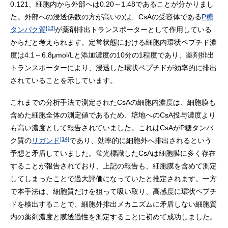
0.121、細胞内から外部へは0.20～1.48であることが分かりまし
た。外部への浸透係数の方が高いのは、CsAの受容体である
P糖
[13]
タンパク質
が薬剤排出トランスポーターとして作用している
からだと考えられます。定常状態における細胞内環状ペプチド濃
度は4.1～6.8μmol/Lと添加濃度の10分の1程度であり、薬剤排出
トランスポーターにより、浸透した環状ペプチドが効率的に排出
されていることを示しています。
これまでの分析手法で測定されたCsAの細胞内濃度は、細胞膜も
含めた細胞全体の測定値であるため、培地へのCsA投与濃度より
も高い濃度として報告されていました。これはCsAがP糖タンパ
[14]
ク質の
リガンド
であり、効率的に細胞外へ排出されるという
予想と矛盾していました。蛍光標識したCsAは細胞膜に多く存在
することが報告されており、上記の報告も、細胞膜を含めて測定
してしまったことで過大評価になっていたと推定されます。一方
で本手法は、細胞質だけを狙って吸い取り、高感度に環状ペプチ
ドを検出することで、細胞外排出メカニズムに矛盾しない細胞質
内の薬剤濃度と膜透過性を測定することに初めて成功しました。