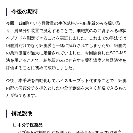
今後の期待
今回、1細胞という極微量の生体試料から細胞質のみを吸い取
り、質量分析装置で測定することで、細胞質のみに含まれる環状
ペプチドを測定できることを実証しました。これまでの手法では
細胞質だけでなく細胞膜も一緒に採取されてしまうため、細胞内
の薬剤濃度が過大に定量されていました。今回開発したSCC-MS
法を用いることで、細胞質のみに存在する薬剤濃度と膜透過性を
評価することに初めて成功しました。
今後、本手法を自動化してハイスループット化することで、細胞
内部の病変分子を標的とした中分子創薬を大きく加速できるもの
と期待できます。
補足説明
1.
中分子医薬品
ペプチドや核酸などを用いた、分子量が500～2000程度