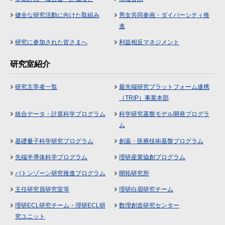
健全な研究活動に向けた取組み
男女共同参画・ダイバーシティ推
進
研究に参加された皆さまへ
利益相反マネジメント
研究室紹介
研究主宰者一覧
最先端研究プラットフォーム連携
（TRIP）事業本部
統合データ・計算科学プログラム
科学研究基盤モデル開発プログラ
ム
基礎量子科学研究プログラム
創薬・医療技術基盤プログラム
先端半導体科学プログラム
理研産業協創プログラム
バトンゾーン研究推進プログラム
開拓研究所
主任研究員研究室等
理研白眉研究チーム
理研ECL研究チーム・理研ECL研
数理創造研究センター
究ユニット