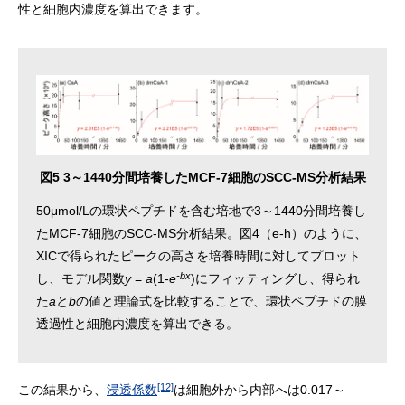
性と細胞内濃度を算出できます。
図5 3～1440分間培養したMCF-7細胞のSCC-MS分析結果
50μmol/Lの環状ペプチドを含む培地で3～1440分間培養し
たMCF-7細胞のSCC-MS分析結果。図4（e-h）のように、
XICで得られたピークの高さを培養時間に対してプロット
-bx
し、モデル関数
y
=
a
(1-
e
)にフィッティングし、得られ
た
a
と
b
の値と理論式を比較することで、環状ペプチドの膜
透過性と細胞内濃度を算出できる。
[12]
この結果から、
浸透係数
は細胞外から内部へは0.017～