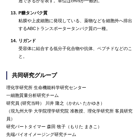
透できるかを表す。単位はcm/sが一般的。
13.
P糖タンパク質
粘膜や上皮細胞に発現している、薬物などを細胞外へ排出
するABCトランスポータータンパク質の一種。
14.
リガンド
受容体に結合する低分子化合物や抗体、ペプチドなどのこ
と。
共同研究グループ
理化学研究所 生命機能科学研究センター
一細胞質量分析研究チーム
研究員 (研究当時） 川井 隆之（かわい たかゆき）
（現九州大学 大学院理学研究院 准教授、理化学研究所 客員研究
員）
研究パートタイマー 森田 牧子（もりた まきこ）
先端バイオイメージング研究チーム