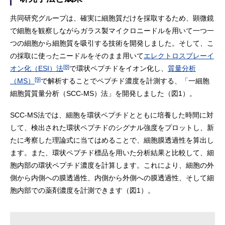
共同研究グループは、確実に細胞質だけを採取するため、顕微鏡
で細胞を観察しながらガラス製マイクロニードルを用いて一つ一
つの細胞から細胞質を吸引する技術を開発しました。そして、こ
の採取に使ったニードルをそのまま用いて
エレクトロスプレーイ
[8]
オン化（ESI）法
で環状ペプチドをイオン化し、
質量分析
[9]
（MS）
で解析することでペプチド濃度を計測する、「一細胞
細胞質質量分析（SCC-MS）法」を開発しました（図1）。
SCC-MS法では、細胞を環状ペプチドとともに培養した時間に対
して、検出された環状ペプチドのシグナル強度をプロットし、新
たに考察した理論式に当てはめることで、細胞膜透過性を算出し
ます。また、環状ペプチド標品を用いた分析結果と比較して、細
胞内部の環状ペプチド濃度を計算します。これにより、細胞の外
側から内側への膜透過性、内側から外側への膜透過性、そして細
胞内部での薬剤濃度を計測できます（図1）。