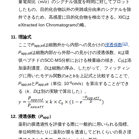
量電荷比（m/z）のシグナル強度を時間に対してプロット
したもの。目的化合物以外の夾雑成分由来のシグナルを除
外できるため、高感度に目的化合物を検出できる。XICは
eXtracted Ion Chromatogramの略。
11.
理論式
[12]
ここで
P
は細胞外から内部への見かけの
浸透係数
、
app,inf
P
は細胞内部から外部への見かけの浸透係数、
k
は環
app,eff
状ペプチドのSCC-MS分析における検量線の傾き、
C
は添
0
加薬剤濃度、
D
は細胞の厚み。したがって、フィッティン
グに用いたモデル関数の
a
と
b
を上記式と比較することで、
-6
P
と
P
（単位: 10
cm/s）を算出することができ
app,inf
app,eff
る（
k
、
D
は別の実験で算出した）。
12.
浸透係数（
P
）
app
薬剤の膜透過性を評価する際に一般的に用いられる指標。
単位時間当たりに薬剤が膜を透過してどれくらいの長さ浸