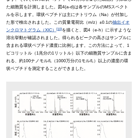
た細胞質を計測しました。図4(a-d)は各サンプルのMSスペクト
ルを示します。環状ペプチドは主にナトリウム（Na）が付加し
た形で検出されました。この質量電荷比（m/z）±0.1の
抽出イオ
[10]
ンクロマトグラム（XIC）
を描くと、図4（e-h）に示すような
溶出挙動が確認されました。得られるピークの高さはサンプルに
含まれる環状ペプチド濃度に比例します。この方法によって、1
ピコリットル（1兆分の1リットル）以下の細胞質サンプルに含ま
れる、約100ナノモル/L（1000万分の1モル/L）以上の濃度の環
状ペプチドを測定することができました。