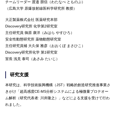
チームリーダー 渡邉 朋信（わたなべ とものぶ）
（広島大学 原爆放射線医科学研究所 教授）
大正製薬株式会社 医薬研究本部
Discovery研究所 化学第2研究室
主任研究員 御原 康洋（みはら やすひろ）
安全性動態研究所 薬物動態研究室
主任研究員補 大久保 雅彦（おおくぼ まさひこ）
Discovery研究所化学 第1研究室
室長 浅見 泰司（あさみ たいじ）
研究支援
本研究は、科学技術振興機構（JST）戦略的創造研究推進事業さ
きがけ「超高感度CE-MS分析システムによる極微量プロテオー
ム解析（研究代表者: 川井隆之）」などによる支援を受けて行わ
れました。