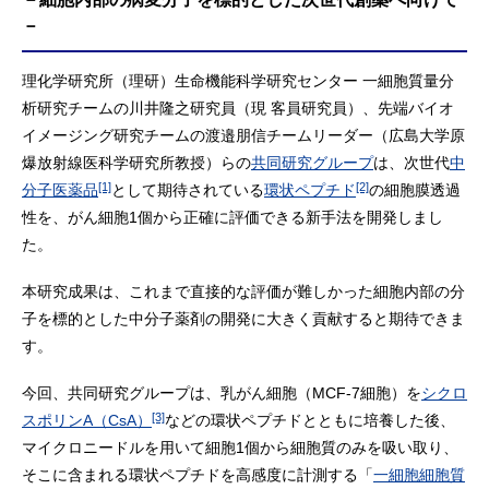
－
理化学研究所（理研）生命機能科学研究センター 一細胞質量分
析研究チームの川井隆之研究員（現 客員研究員）、先端バイオ
イメージング研究チームの渡邉朋信チームリーダー（広島大学原
爆放射線医科学研究所教授）らの
共同研究グループ
は、次世代
中
[1]
[2]
分子医薬品
として期待されている
環状ペプチド
の細胞膜透過
性を、がん細胞1個から正確に評価できる新手法を開発しまし
た。
本研究成果は、これまで直接的な評価が難しかった細胞内部の分
子を標的とした中分子薬剤の開発に大きく貢献すると期待できま
す。
今回、共同研究グループは、乳がん細胞（MCF-7細胞）を
シクロ
[3]
スポリンA（CsA）
などの環状ペプチドとともに培養した後、
マイクロニードルを用いて細胞1個から細胞質のみを吸い取り、
そこに含まれる環状ペプチドを高感度に計測する「
一細胞細胞質