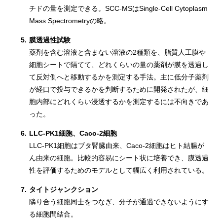
チドの量を測定できる。SCC-MSはSingle-Cell Cytoplasm
Mass Spectrometryの略。
5.
膜透過性試験
薬剤を含む溶液と含まない溶液の2種類を、脂質人工膜や
細胞シートで隔てて、どれくらいの量の薬剤が膜を透過し
て反対側へと移動するかを測定する手法。主に低分子薬剤
が経口で投与できるかを判断するために開発されたが、細
胞内部にどれくらい浸透するかを測定するには不向きであ
った。
6.
LLC-PK1細胞、Caco-2細胞
LLC-PK1細胞はブタ腎臓由来、Caco-2細胞はヒト結腸が
ん由来の細胞。比較的容易にシート状に培養でき、膜透過
性を評価するためのモデルとして幅広く利用されている。
7.
タイトジャンクション
隣り合う細胞同士をつなぎ、分子が通過できないようにす
る細胞間結合。