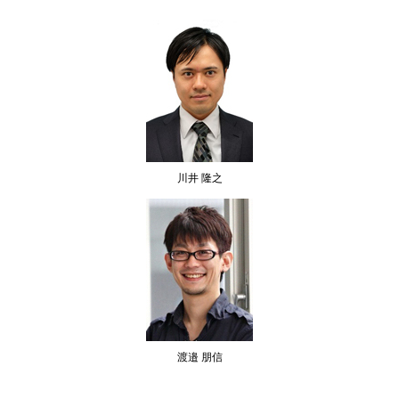
川井 隆之
渡邉 朋信