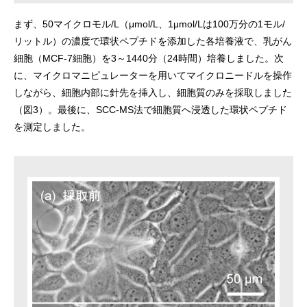
まず、50マイクロモル/L（μmol/L、1μmol/Lは100万分の1モル/
リットル）の濃度で環状ペプチドを添加した各培養液で、乳がん
細胞（MCF-7細胞）を3～1440分（24時間）培養しました。次
に、マイクロマニピュレーターを用いてマイクロニードルを操作
しながら、細胞内部に針先を挿入し、細胞質のみを採取しました
（図3）。最後に、SCC-MS法で細胞質へ浸透した環状ペプチド
を測定しました。