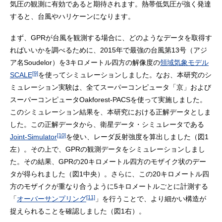
気圧の観測に有効であると期待されます。熱帯低気圧が強く発達
すると、台風やハリケーンになります。
まず、GPRが台風を観測する場合に、どのようなデータを取得す
ればいいかを調べるために、2015年で最強の台風第13号（アジ
ア名Soudelor）を3キロメートル四方の解像度の
領域気象モデル
[9]
SCALE
を使ってシミュレーションしました。なお、本研究のシ
ミュレーション実験は、全てスーパーコンピュータ「京」および
スーパーコンピュータOakforest-PACSを使って実施しました。
このシミュレーション結果を、本研究における正解データとしま
した。この正解データから、衛星データ・シミュレータである
[10]
Joint-Simulator
を使い、レーダ反射強度を算出しました（図1
左）。その上で、GPRの観測データをシミュレーションしまし
た。その結果、GPRの20キロメートル四方のモザイク状のデー
タが得られました（図1中央）。さらに、この20キロメートル四
方のモザイクが重なり合うように5キロメートルごとに計測する
[11]
「
オーバーサンプリング
」を行うことで、より細かい構造が
捉えられることを確認しました（図1右）。