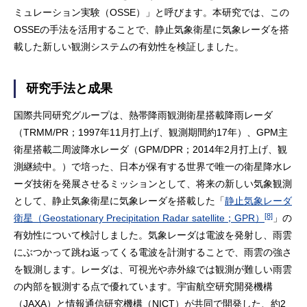
ミュレーション実験（OSSE）」と呼びます。本研究では、この
OSSEの手法を活用することで、静止気象衛星に気象レーダを搭
載した新しい観測システムの有効性を検証しました。
研究手法と成果
国際共同研究グループは、熱帯降雨観測衛星搭載降雨レーダ
（TRMM/PR；1997年11月打上げ、観測期間約17年）、GPM主
衛星搭載二周波降水レーダ（GPM/DPR；2014年2月打上げ、観
測継続中。）で培った、日本が保有する世界で唯一の衛星降水レ
ーダ技術を発展させるミッションとして、将来の新しい気象観測
として、静止気象衛星に気象レーダを搭載した「
静止気象レーダ
[8]
衛星（Geostationary Precipitation Radar satellite；GPR）
」の
有効性について検討しました。気象レーダは電波を発射し、雨雲
にぶつかって跳ね返ってくる電波を計測することで、雨雲の強さ
を観測します。レーダは、可視光や赤外線では観測が難しい雨雲
の内部を観測する点で優れています。宇宙航空研究開発機構
（JAXA）と情報通信研究機構（NICT）が共同で開発した、約2