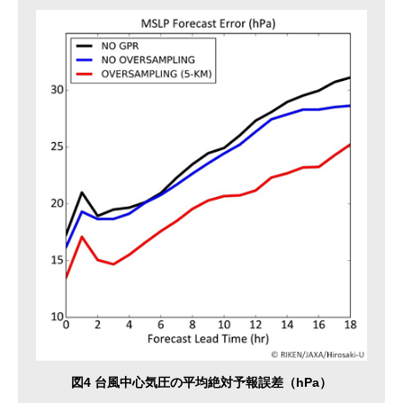
図4 台風中心気圧の平均絶対予報誤差（hPa）