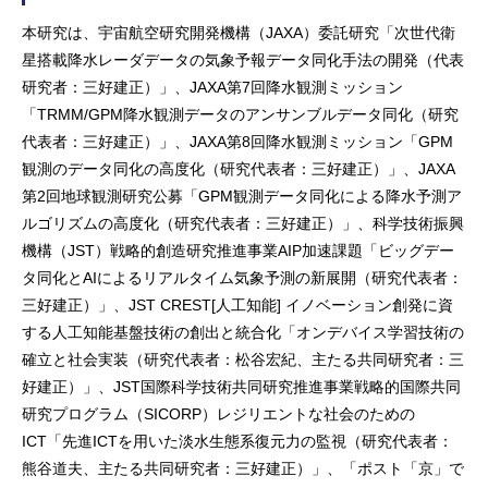
本研究は、宇宙航空研究開発機構（JAXA）委託研究「次世代衛
星搭載降水レーダデータの気象予報データ同化手法の開発（代表
研究者：三好建正）」、JAXA第7回降水観測ミッション
「TRMM/GPM降水観測データのアンサンブルデータ同化（研究
代表者：三好建正）」、JAXA第8回降水観測ミッション「GPM
観測のデータ同化の高度化（研究代表者：三好建正）」、JAXA
第2回地球観測研究公募「GPM観測データ同化による降水予測ア
ルゴリズムの高度化（研究代表者：三好建正）」、科学技術振興
機構（JST）戦略的創造研究推進事業AIP加速課題「ビッグデー
タ同化とAIによるリアルタイム気象予測の新展開（研究代表者：
三好建正）」、JST CREST[人工知能] イノベーション創発に資
する人工知能基盤技術の創出と統合化「オンデバイス学習技術の
確立と社会実装（研究代表者：松谷宏紀、主たる共同研究者：三
好建正）」、JST国際科学技術共同研究推進事業戦略的国際共同
研究プログラム（SICORP）レジリエントな社会のための
ICT「先進ICTを用いた淡水生態系復元力の監視（研究代表者：
熊谷道夫、主たる共同研究者：三好建正）」、「ポスト「京」で