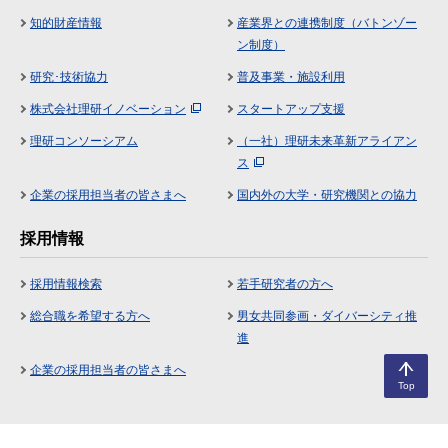
知的財産情報
産業界との連携制度（バトンゾー
ン制度）
研究･技術協力
普及事業・施設利用
株式会社理研イノベーション
スタートアップ支援
理研コンソーシアム
（一社）理研未来革新アライアン
ス
企業の採用担当者の皆さまへ
国内外の大学・研究機関との協力
採用情報
採用情報検索
若手研究者の方へ
総合職を希望する方へ
男女共同参画・ダイバーシティ推
進
企業の採用担当者の皆さまへ
Top