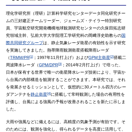
理化学研究所（理研）計算科学研究センターデータ同化研究チー
ムの三好建正チームリーダー、ジェームズ・テイラー特別研究
員、宇宙航空研究開発機構地球観測研究センターの久保田拓志研
究領域主幹、弘前大学大学院理工学研究科の岡﨑淳史助教らの
国
際共同研究グループ
は、静止気象レーダ衛星の有効性を示す研究
を実施してきました。熱帯降雨観測衛星搭載降雨レーダ
[1]
[2]
（
TRMM/PR
；1997年11月打上げ）および
GPM主衛星
搭載二
[3]
周波降水レーダ（
GPM/DPR
；2014年2月打上げ）で培った、
日本が保有する世界で唯一の衛星降水レーダ技術により、宇宙か
ら台風の内部構造を観測することができます。本研究では、それ
を発展させるミッションとして、仮想的に30メートル四方のレー
[4]
ダアンテナを
静止衛星
に搭載して常時観測した場合の有用性を
評価し、台風による強風の予報が改善されることを新たに示しま
した。
大雨や強風などに備えるには、高精度の気象予測が有効です。そ
のためには、観測を強化し、得られるデータを高度に活用して、