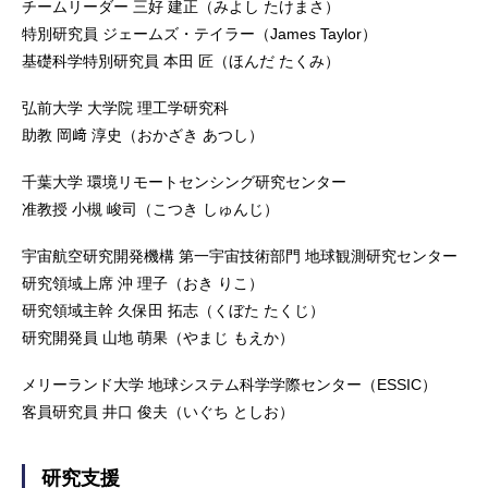
チームリーダー 三好 建正（みよし たけまさ）
特別研究員 ジェームズ・テイラー（James Taylor）
基礎科学特別研究員 本田 匠（ほんだ たくみ）
弘前大学 大学院 理工学研究科
助教 岡﨑 淳史（おかざき あつし）
千葉大学 環境リモートセンシング研究センター
准教授 小槻 峻司（こつき しゅんじ）
宇宙航空研究開発機構 第一宇宙技術部門 地球観測研究センター
研究領域上席 沖 理子（おき りこ）
研究領域主幹 久保田 拓志（くぼた たくじ）
研究開発員 山地 萌果（やまじ もえか）
メリーランド大学 地球システム科学学際センター（ESSIC）
客員研究員 井口 俊夫（いぐち としお）
研究支援