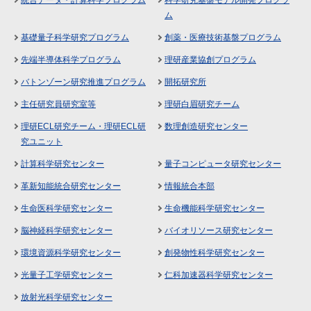
ム
基礎量子科学研究プログラム
創薬・医療技術基盤プログラム
先端半導体科学プログラム
理研産業協創プログラム
バトンゾーン研究推進プログラム
開拓研究所
主任研究員研究室等
理研白眉研究チーム
理研ECL研究チーム・理研ECL研
数理創造研究センター
究ユニット
計算科学研究センター
量子コンピュータ研究センター
革新知能統合研究センター
情報統合本部
生命医科学研究センター
生命機能科学研究センター
脳神経科学研究センター
バイオリソース研究センター
環境資源科学研究センター
創発物性科学研究センター
光量子工学研究センター
仁科加速器科学研究センター
放射光科学研究センター