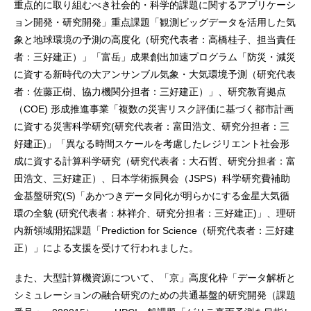
重点的に取り組むべき社会的・科学的課題に関するアプリケーシ
ョン開発・研究開発」重点課題「観測ビッグデータを活用した気
象と地球環境の予測の高度化（研究代表者：高橋桂子、担当責任
者：三好建正）」「富岳」成果創出加速プログラム「防災・減災
に資する新時代の大アンサンブル気象・大気環境予測（研究代表
者：佐藤正樹、協力機関分担者：三好建正）」、研究教育拠点
（COE) 形成推進事業「複数の災害リスク評価に基づく都市計画
に資する災害科学研究(研究代表者：富田浩文、研究分担者：三
好建正)」「異なる時間スケールを考慮したレジリエント社会形
成に資する計算科学研究（研究代表者：大石哲、研究分担者：富
田浩文、三好建正）、日本学術振興会（JSPS）科学研究費補助
金基盤研究(S)「あかつきデータ同化が明らかにする金星大気循
環の全貌 (研究代表者：林祥介、研究分担者：三好建正)」、理研
内新領域開拓課題「Prediction for Science（研究代表者：三好建
正）」による支援を受けて行われました。
また、大型計算機資源について、「京」高度化枠「データ解析と
シミュレーションの融合研究のための共通基盤的研究開発（課題