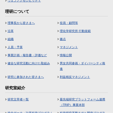
ウェブアクセシビリティ
理研について
理事長から皆さまへ
役員・顧問等
沿革
理化学研究所 行動規範
組織
拠点
人員・予算
マネジメント
事業計画・報告書・評価など
情報公開
健全な研究活動に向けた取組み
男女共同参画・ダイバーシティ推
進
研究に参加された皆さまへ
利益相反マネジメント
研究室紹介
研究主宰者一覧
最先端研究プラットフォーム連携
（TRIP）事業本部
統合データ・計算科学プログラム
科学研究基盤モデル開発プログラ