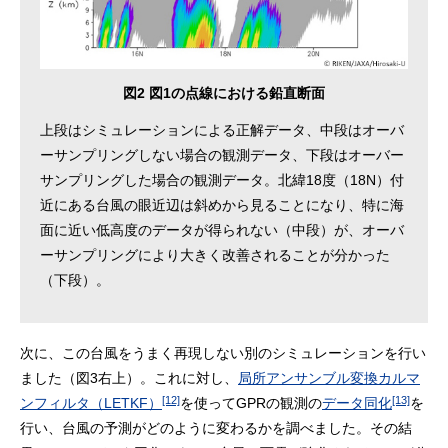
図2 図1の点線における鉛直断面
上段はシミュレーションによる正解データ、中段はオーバ
ーサンプリングしない場合の観測データ、下段はオーバー
サンプリングした場合の観測データ。北緯18度（18N）付
近にある台風の眼近辺は斜めから見ることになり、特に海
面に近い低高度のデータが得られない（中段）が、オーバ
ーサンプリングにより大きく改善されることが分かった
（下段）。
次に、この台風をうまく再現しない別のシミュレーションを行い
ました（図3右上）。これに対し、
局所アンサンブル変換カルマ
[12]
[13]
ンフィルタ（LETKF）
を使ってGPRの観測の
データ同化
を
行い、台風の予測がどのように変わるかを調べました。その結