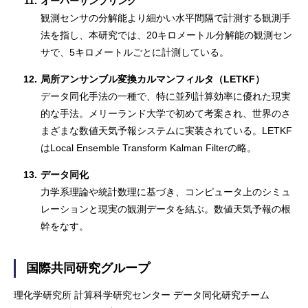
11.
オーバーサンプリング
観測センサの分解能より細かい水平間隔で計測する観測手
法を指し、本研究では、20キロメートル分解能の観測セン
サで、5キロメートルごとに計測している。
12.
局所アンサンブル変換カルマンフィルタ（LETKF）
データ同化手法の一種で、特に並列計算効率に優れた現実
的な手法。メリーランド大学で初めて考案され、世界のさ
まざまな数値天気予報システムに実装されている。LETKF
はLocal Ensemble Transform Kalman Filterの略。
13.
データ同化
力学系理論や統計数理に基づき、コンピュータ上のシミュ
レーションと現実の観測データを結ぶ。数値天気予報の根
幹をなす。
国際共同研究グループ
理化学研究所 計算科学研究センター データ同化研究チーム