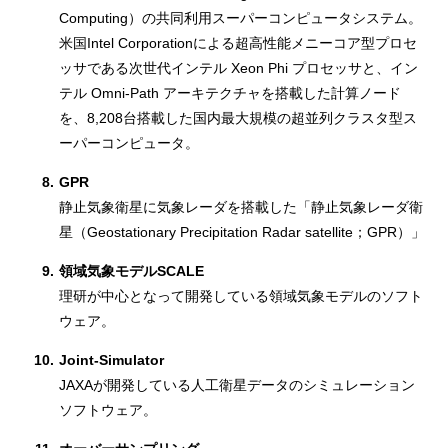
Computing）の共同利用スーパーコンピュータシステム。
米国Intel Corporationによる超高性能メニーコア型プロセ
ッサである次世代インテル Xeon Phi プロセッサと、イン
テル Omni-Path アーキテクチャを搭載した計算ノード
を、8,208台搭載した国内最大規模の超並列クラスタ型ス
ーパーコンピュータ。
8.
GPR
静止気象衛星に気象レーダを搭載した「静止気象レーダ衛
星（Geostationary Precipitation Radar satellite；GPR）」
9.
領域気象モデルSCALE
理研が中心となって開発している領域気象モデルのソフト
ウェア。
10.
Joint-Simulator
JAXAが開発している人工衛星データのシミュレーション
ソフトウェア。