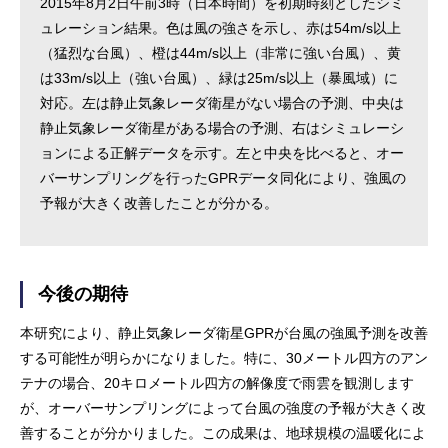
2015年8月2日午前3時（日本時間）を初期時刻としたシミ
ュレーション結果。色は風の強さを示し、赤は54m/s以上
（猛烈な台風）、橙は44m/s以上（非常に強い台風）、黄
は33m/s以上（強い台風）、緑は25m/s以上（暴風域）に
対応。左は静止気象レーダ衛星がない場合の予測、中央は
静止気象レーダ衛星がある場合の予測、右はシミュレーシ
ョンによる正解データを示す。左と中央を比べると、オー
バーサンプリングを行ったGPRデータ同化により、強風の
予報が大きく改善したことが分かる。
今後の期待
本研究により、静止気象レーダ衛星GPRが台風の強風予測を改善
する可能性が明らかになりました。特に、30メートル四方のアン
テナの場合、20キロメートル四方の解像度で雨雲を観測します
が、オーバーサンプリングによって台風の強度の予報が大きく改
善することが分かりました。この成果は、地球規模の温暖化によ