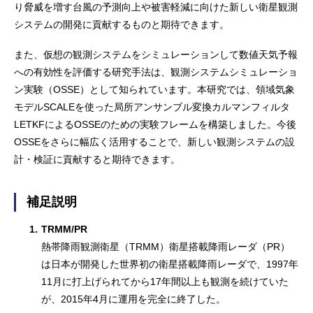
り脅威を増す台風の予測向上や被害軽減に向けた新しい衛星観測
システムの開発に貢献するものと期待できます。
また、仮想の観測システムをシミュレーションして数値天気予報
への有効性を評価する研究手法は、観測システムシミュレーショ
ン実験（OSSE）として知られています。本研究では、領域気象
モデルSCALEを使った局所アンサンブル変換カルマンフィルタ
LETKFによるOSSEのための実験フレームを構築しました。今後
OSSEをさらに幅広く活用することで、新しい観測システムの設
計・検証に貢献すると期待できます。
補足説明
1.
TRMM/PR
熱帯降雨観測衛星（TRMM）衛星搭載降雨レーダ（PR）
は日本が開発した世界初の衛星搭載降雨レーダで、1997年
11月に打上げられてから17年間以上も観測を続けていた
が、2015年4月に運用を完全に終了した。