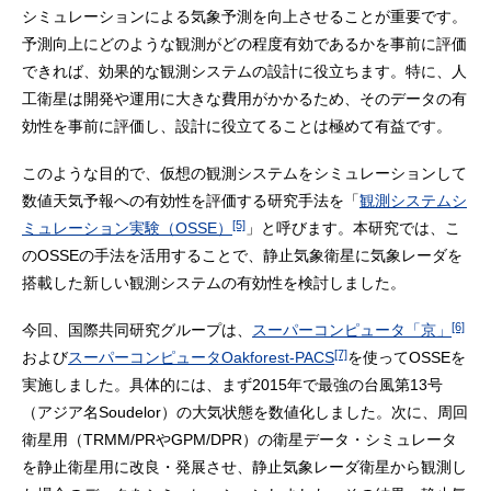
シミュレーションによる気象予測を向上させることが重要です。
予測向上にどのような観測がどの程度有効であるかを事前に評価
できれば、効果的な観測システムの設計に役立ちます。特に、人
工衛星は開発や運用に大きな費用がかかるため、そのデータの有
効性を事前に評価し、設計に役立てることは極めて有益です。
このような目的で、仮想の観測システムをシミュレーションして
数値天気予報への有効性を評価する研究手法を「
観測システムシ
[5]
ミュレーション実験（OSSE）
」と呼びます。本研究では、こ
のOSSEの手法を活用することで、静止気象衛星に気象レーダを
搭載した新しい観測システムの有効性を検討しました。
[6]
今回、国際共同研究グループは、
スーパーコンピュータ「京」
[7]
および
スーパーコンピュータOakforest-PACS
を使ってOSSEを
実施しました。具体的には、まず2015年で最強の台風第13号
（アジア名Soudelor）の大気状態を数値化しました。次に、周回
衛星用（TRMM/PRやGPM/DPR）の衛星データ・シミュレータ
を静止衛星用に改良・発展させ、静止気象レーダ衛星から観測し