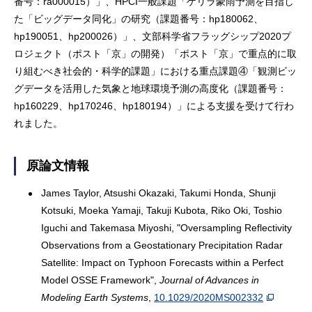
番号：ra000015）」、HPCI一般課題「ゲリラ豪雨予測を目指し
た「ビッグデータ同化」の研究（課題番号：hp180062、
hp190051、hp200026）」、文部科学省フラッグシップ2020プ
ロジェクト（ポスト「京」の開発）「ポスト「京」で重点的に取
り組むべき社会的・科学的課題」における重点課題④「観測ビッ
グデータを活用した気象と地球環境予測の高度化（課題番号：
hp160229、hp170246、hp180194）」による支援を受けて行わ
れました。
原論文情報
James Taylor, Atsushi Okazaki, Takumi Honda, Shunji
Kotsuki, Moeka Yamaji, Takuji Kubota, Riko Oki, Toshio
Iguchi and Takemasa Miyoshi, "Oversampling Reflectivity
Observations from a Geostationary Precipitation Radar
Satellite: Impact on Typhoon Forecasts within a Perfect
Model OSSE Framework",
Journal of Advances in
Modeling Earth Systems
,
10.1029/2020MS002332