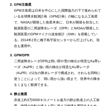
2.
GPM主衛星
GPM主衛星は日米を中心にした国際協力の下で進められて
いる全球降水観測計画（GPM計画）の軸になる人工衛星
で、NASAが開発した衛星本体に、日本が開発を担当した
観測装置の二周波降水レーダ（DPR）とNASAが開発した
観測装置のGPMマイクロ波放射計（GMI）を搭載してい
る。2014年2月に種子島宇宙センターから打上げられ、現
在も運用中。
3.
GPM/DPR
二周波降水レーダDPRは弱い雨や雪の検出が得意なKa帯レ
ーダ（KaPR）と強い雨の検出が得意なKu帯レーダ
（KuPR）の2台の降水レーダで構成され、それらを同時に
使うことによって、弱い雨から強い雨まで、世界中の降水
をくまなく観測できる。
4.
静止衛星
赤道上約3万6000キロメートル遠方の静止軌道上の人工衛
星。地球の自転の速さと同じ速さで地球を周回するため、