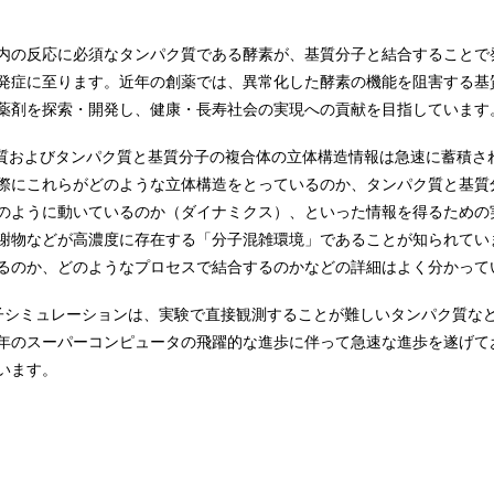
内の反応に必須なタンパク質である酵素が、基質分子と結合することで
発症に至ります。近年の創薬では、異常化した酵素の機能を阻害する基
薬剤を探索・開発し、健康・長寿社会の実現への貢献を目指しています
質およびタンパク質と基質分子の複合体の立体構造情報は急速に蓄積さ
際にこれらがどのような立体構造をとっているのか、タンパク質と基質
のように動いているのか（ダイナミクス）、といった情報を得るための
謝物などが高濃度に存在する「分子混雑環境」であることが知られてい
るのか、どのようなプロセスで結合するのかなどの詳細はよく分かって
子シミュレーションは、実験で直接観測することが難しいタンパク質な
年のスーパーコンピュータの飛躍的な進歩に伴って急速な進歩を遂げて
います。