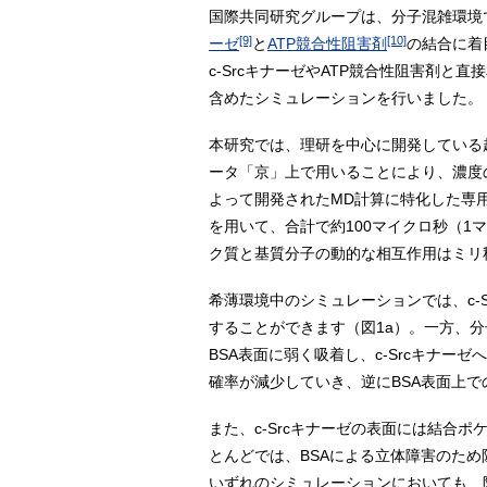
国際共同研究グループは、分子混雑環境
[9]
[10]
ーゼ
と
ATP競合性阻害剤
の結合に着
c-SrcキナーゼやATP競合性阻害剤と直接
含めたシミュレーションを行いました。
本研究では、理研を中心に開発している
ータ「京」上で用いることにより、濃度の
よって開発されたMD計算に特化した専用
を用いて、合計で約100マイクロ秒（1
ク質と基質分子の動的な相互作用はミリ
希薄環境中のシミュレーションでは、c-
することができます（図1a）。一方、分
BSA表面に弱く吸着し、c-Srcキナー
確率が減少していき、逆にBSA表面上で
また、c-Srcキナーゼの表面には結
とんどでは、BSAによる立体障害のため
いずれのシミュレーションにおいても、阻