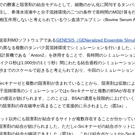
での酵素と阻害剤の結合モデルとして、細胞のがん化に関与するタンパ
目し、希薄水溶液中と分子混雑環境の二つの条件で長時間のMD計算を
相互作用しないと考えられているウシ血清アルブミン（Bovine Serum A
超並列MDソフトウェアである
GENESIS（GENeralized Ensemble SImul
異なる複数のタンパク質混雑環境でシミュレーションを行いました。さら
計算機である「Anton2」を併用することで、長時間のシミュレーシ
マイクロ秒は1,000分の1ミリ秒）間にわたる結合過程のシミュレーシ
秒までのスケールで起きると考えられており、今回のシミュレーション（
Srcキナーゼと複数の阻害剤が含まれていることから、阻害剤は拡散によっ
子混雑環境のシミュレーションではc-Srcキナーゼと複数のBSAが存
ゼへの接近が妨げられます。このことは、BSAの濃度を段階的に上げていく
の阻害剤の存在確率が高まることで直接的に示されました（図1a）。
合ポケット以外にも阻害剤が結合するサイトが複数存在することが分かって
阻害剤の結合が妨げられました。ただしc-Srcキナーゼの結合ポケット
害剤の結合が確認できました（図1b）。これは結合ポケットがc-Sr