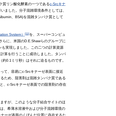
ク質リン酸化酵素の一つである
c-Srcキナ
行いました。分子混雑環境条件としては、
lbumin、BSA)を混雑タンパク質として
[11]
ation System）
を、スーパーコンピュ
に、米国のD.E.Shawらのグループに
ョンも実現しました。この二つの計算資源
ョン計算を行うことに成功しました。タンパ
約0.1ミリ秒）はそれに迫るものです。
て、容易にc-Srcキナーゼ表面に接近
在するため、阻害剤は混雑タンパク質である
と、c-Srcキナーゼ表面での阻害剤の存在
いますが、このような分子結合サイトのほ
には、希薄水溶液中および分子混雑環境の
cキナーゼ表面のくぼんだ位置に存在するた