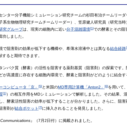
センター分子機能シミュレーション研究チームの杉田有治チームリーダ
子系生物物理研究チームチームリーダー）、笠原健人研究員（研究当時
[1]
研究グループ
は、現実の細胞内に近い
分子混雑環境
での酵素とその阻
成功しました。
[
境で阻害剤の効果が低下する機構や、希薄水溶液中とは異なる
結合経路
献すると期待できます。
タンパク質（酵素）の活性を阻害する薬剤基質（阻害剤）の探索です。
どが高濃度に存在する細胞内環境で、酵素と阻害剤がどのように結合す
[5]
[6]
ーコンピュータ「京」
と米国の
MD専用計算機「Anton2」
を用いて
[1]
質
）の相互作用をMDシミュレーションで解析しました。その結果、
し、酵素活性阻害の効率が低下することが分かりました。さらに、阻害
[7]
阻害剤が
結合ポケット
に挿入されることを発見しました。
 Communications
』（7月2日付）に掲載されました。