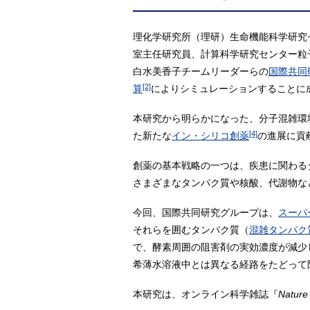
理化学研究所（理研）生命機能科学研究
室主任研究員、計算科学研究センター粒
白水美香子チームリーダーらの
国際共同
[2]
算
によりシミュレーションすることに
本研究から明らかになった、分子混雑環
[4]
た新たな
イン・シリコ創薬
の進展に貢
創薬の基本戦略の一つは、疾患に関わる
さまざまなタンパク質や核酸、代謝物な
今回、国際共同研究グループは、
スーパ
それらを囲むタンパク質（
混雑タンパク
で、酵素周囲の阻害剤の実効濃度が減少
希薄水溶液中とは異なる経路をたどって
本研究は、オンライン科学雑誌『
Nature