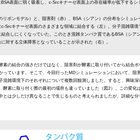
はBSA表面に弱く吸着し、c-Srcキナーゼ表面上の存在確率が低下する
緑色のリボンモデル）と、阻害剤（赤）、BSA（シアン）の分布をシミュ
c-Srcキナーゼ表面のさまざまな領域に結合する（左）。分子混雑環
結合しにくくなっていた。このとき混雑タンパク質であるBSA（シアン、
合に対する立体障害となっていることが示された（右）。
酵素の結合の強さだけではなく、阻害剤が酵素に取り付いてから結合ポ
っています。そこで、今回行ったMDシミュレーションにおいて、阻害剤
子混雑環境下のそれぞれについて複数回観測しました。すると、興味深
酵素に取り付く際の最初の場所も違っていました（図2）。この変化は、
中とは少しだけ異なることで生じるものと考えられましたが、詳細な分